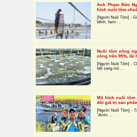
Anh Phạm Đức Ng
hình nuôi tôm chu
[Người Nuôi Tôm] - Gi
bênh, farm ...
Nuôi tôm công ng
công trên 95%, lãi
[Người Nuôi Tôm] - C
tiết sang mô ...
Mô hình nuôi tôm 
đôi giá trị sản phẩ
[Người Nuôi Tôm] - Tr
“được ...