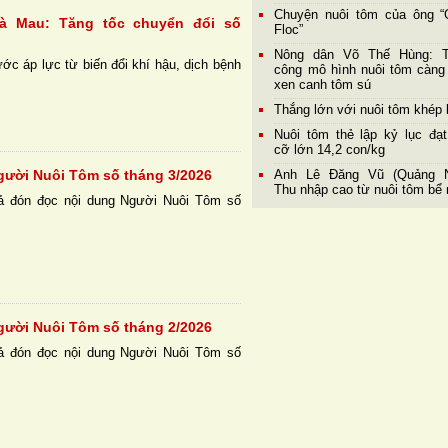
Chuyện nuôi tôm của ông “
à Mau: Tăng tốc chuyển đổi số
Floc”
Nông dân Võ Thế Hùng: 
ước áp lực từ biến đổi khí hậu, dịch bệnh
công mô hình nuôi tôm càng
xen canh tôm sú
Thắng lớn với nuôi tôm khép 
Nuôi tôm thẻ lập kỷ lục đạt
cỡ lớn 14,2 con/kg
gười Nuôi Tôm số tháng 3/2026
Anh Lê Đăng Vũ (Quảng N
Thu nhập cao từ nuôi tôm bể 
ả đón đọc nội dung Người Nuôi Tôm số
gười Nuôi Tôm số tháng 2/2026
ả đón đọc nội dung Người Nuôi Tôm số