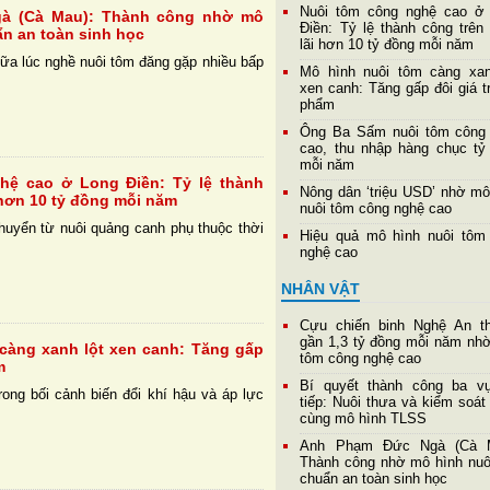
Nuôi tôm công nghệ cao ở
à (Cà Mau): Thành công nhờ mô
Điền: Tỷ lệ thành công trên
ẩn an toàn sinh học
lãi hơn 10 tỷ đồng mỗi năm
ữa lúc nghề nuôi tôm đăng gặp nhiều bấp
Mô hình nuôi tôm càng xan
xen canh: Tăng gấp đôi giá t
phẩm
Ông Ba Sấm nuôi tôm công
cao, thu nhập hàng chục tỷ
mỗi năm
hệ cao ở Long Điền: Tỷ lệ thành
Nông dân ‘triệu USD’ nhờ mô
 hơn 10 tỷ đồng mỗi năm
nuôi tôm công nghệ cao
huyển từ nuôi quảng canh phụ thuộc thời
Hiệu quả mô hình nuôi tôm
nghệ cao
NHÂN VẬT
Cựu chiến binh Nghệ An th
gần 1,3 tỷ đồng mỗi năm nhờ
càng xanh lột xen canh: Tăng gấp
tôm công nghệ cao
m
Bí quyết thành công ba vụ
ong bối cảnh biến đổi khí hậu và áp lực
tiếp: Nuôi thưa và kiểm soát 
cùng mô hình TLSS
Anh Phạm Đức Ngà (Cà M
Thành công nhờ mô hình nuô
chuẩn an toàn sinh học