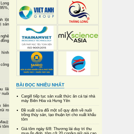
 Long
 95%,
h lột
rị sản
 nghệ
 đồng
 hình
 công
BÀI ĐỌC NHIỀU NHẤT
u lãi
 nuôi
Cargill tiếp tục sản xuất thức ăn cá tại nhà
máy Biên Hòa và Hưng Yên
 liên
rủi ro
Đề xuất sửa đổi một số quy định về nuôi
trồng thủy sản, tạo thuận lợi cho xuất khẩu
tôm
au):
i tôm
Giá tôm ngày 6/8: Thương lái duy trì thu
mua ổn định, tôm cỡ 20 con/kg giữ giá cao