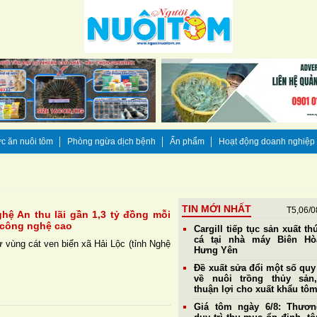
c ăn nuôi tôm
Phòng ngừa dịch bệnh
Ấn phẩm
Hoạt động doanh nghiệp
TIN MỚI NHẤT
T5,06/0
hệ An thu lãi gần 1,3 tỷ đồng mỗi
 công nghệ cao
Cargill tiếp tục sản xuất th
cá tại nhà máy Biên Hò
 vùng cát ven biển xã Hải Lộc (tỉnh Nghệ
Hưng Yên
Đề xuất sửa đổi một số quy
về nuôi trồng thủy sản
thuận lợi cho xuất khẩu tô
Giá tôm ngày 6/8: Thươn