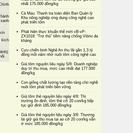
nhất 175.000 đồng/kg
Chính
Cà Mau: Thanh tra toàn diện Ban Quản lý
Thành
Khu nông nghiệp ứng dụng công nghệ cao
 xanh
phát triển tôm
Phát hiện thực khuẩn thể mới vB-vP-
kín
ZX1018: “Trợ thủ” tiềm năng chống Vibrio đa
 kích
kháng
Cựu chiến binh Nghệ An thu lãi gần 1,3 tỷ
inh):
đồng mỗi năm nhờ nuôi tôm công nghệ cao
nổi
Giá tôm nguyên liệu ngày 5/8: Doanh nghiệp
duy trì thu mua, mức cao nhất đạt 177.000
đồng/kg
Con giống chất lượng tạo nền tảng cho nghề
nuôi tôm phát triển bền vững
Giá tôm thẻ nguyên liệu ngày 4/8: Thị
trường ổn định, tôm thẻ cỡ 20 con/kg tiếp
tục giữ đỉnh 185.000 đồng/kg
Giá tôm thẻ nguyên liệu ngày 3/8: Thương
lái giữ giá thu mua tại ao cỡ 20 con/kg vẫn
ở mức 185.000 đồng/kg