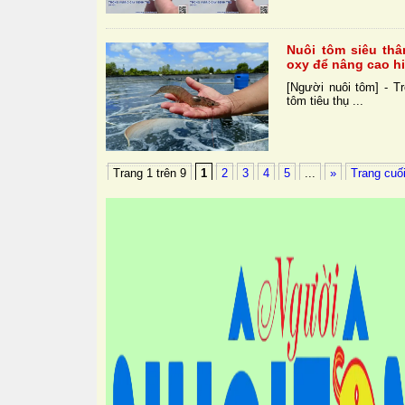
Nuôi tôm siêu thâ
oxy để nâng cao h
[Người nuôi tôm] - T
tôm tiêu thụ ...
Trang 1 trên 9
1
2
3
4
5
...
»
Trang cuối