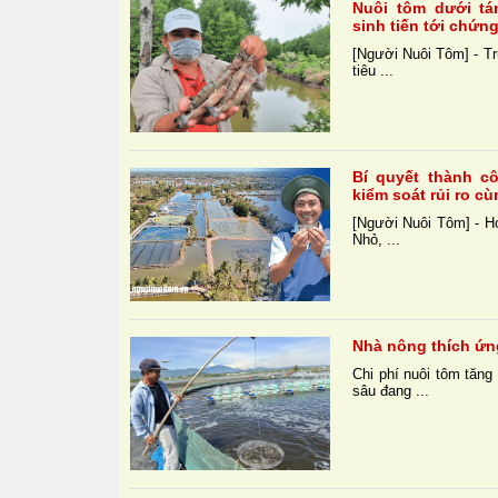
Nuôi tôm dưới t
sinh tiến tới chứn
[Người Nuôi Tôm] - Tr
tiêu ...
Bí quyết thành cô
kiểm soát rủi ro c
[Người Nuôi Tôm] - H
Nhỏ, ...
Nhà nông thích ứn
Chi phí nuôi tôm tăng
sâu đang ...