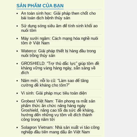
SẢN PHẨM CỦA BẠN
An toàn sinh học: Giải pháp then chốt cho
bài toán dịch bệnh thủy sản
Sử dụng sóng siêu âm để tính sinh khối ao
nuôi tôm
Máy sưởi ngâm: Cách mạng hóa nghề nuôi
tôm ở Việt Nam
Waterco: Giải pháp thiết bị hàng đầu trong
nuôi trồng thủy sản
GROSHIELD: “Trợ thủ đắc lực” giúp tôm đề
kháng vững vàng hàng ngày, sẵn sàng về
đích
Năm mới, nỗi lo cũ: “Làm sao để tăng
cường đề kháng cho tôm?”
Vi sinh: Giải pháp mục tiêu toàn diện
Grobest Việt Nam: Tiên phong ra mắt sản
phẩm thức ăn chức năng hàng ngày
Groshield, nâng cao tối đa sức đề kháng,
hướng đến những vụ tôm về đích thành
công trong năm tới
Solagron Vietnam: Nhà sản xuất vi tảo công
nghiệp đầu tiên mang dấu ấn Việt Nam