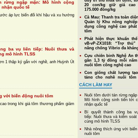
duy trì thu mua ổn định, t
án rừng ngập mặn: Mô hình cộng
20 con/kg giữ giá cao 
g nhận quốc tế
175.000 đồng/kg
ước áp lực biến đổi khí hậu và xu hướng
Cà Mau: Thanh tra toàn diệ
Quản lý Khu nông nghiệ
dụng công nghệ cao phát 
tôm
Phát hiện thực khuẩn th
vB-vP-ZX1018: “Trợ thủ”
năng chống Vibrio đa khán
ng ba vụ liên tiếp: Nuôi thưa và
ùng mô hình TLSS
Cựu chiến binh Nghệ An th
gần 1,3 tỷ đồng mỗi nă
ơn 1 thập kỷ gắn với nghề, anh Huỳnh Út
nuôi tôm công nghệ cao
Con giống chất lượng tạ
tảng cho nghề nuôi tôm
triển bền vững
CÁCH LÀM HAY
Giá tôm nguyên liệu ngày
Doanh nghiệp duy trì thu
Nuôi tôm dưới tán rừng ngập
g với biến động nuôi tôm
mức cao nhất đạt 177
Mô hình cộng sinh tiến tới 
đồng/kg
 cao trong khi giá tôm thương phẩm giảm
nhận quốc tế
Giá tôm thẻ nguyên liệu
Bí quyết thành công ba vụ
4/8: Thị trường ổn định, tô
tiếp: Nuôi thưa và kiểm soát 
cỡ 20 con/kg tiếp tục giữ
cùng mô hình TLSS
185.000 đồng/kg
Nhà nông thích ứng với biến
Hệ tiêu hoá và khả năng 
nuôi tôm
của tôm thẻ chân trắng