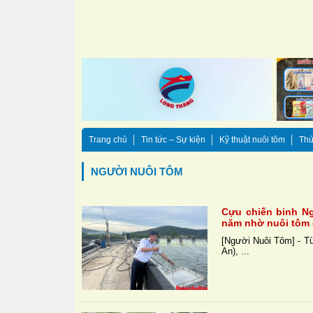
Trang chủ
Tin tức – Sự kiện
Kỹ thuật nuôi tôm
Thứ
NGƯỜI NUÔI TÔM
Cựu chiến binh Ng
năm nhờ nuôi tôm
[Người Nuôi Tôm] - Từ
An), ...