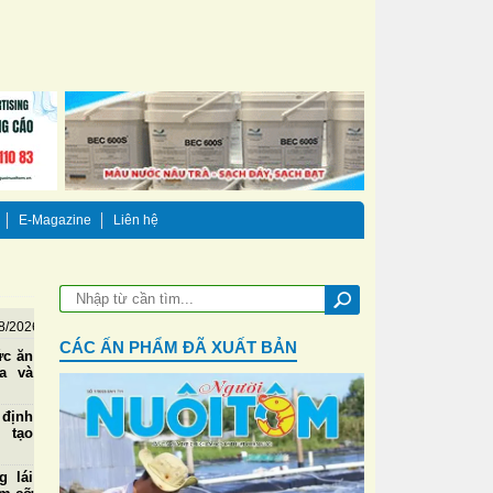
E-Magazine
Liên hệ
8/2026
CÁC ẤN PHẨM ĐÃ XUẤT BẢN
ức ăn
a và
 định
, tạo
m
g lái