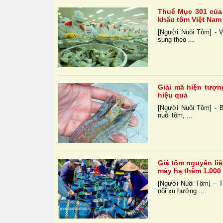
Thuế Mục 301 của
khẩu tôm Việt Nam
[Người Nuôi Tôm] - V
sung theo ...
Giải mã hiện tượn
hiệu quả
[Người Nuôi Tôm] - B
nuôi tôm, ...
Giá tôm nguyên liệ
máy hạ thêm 1.000
[Người Nuôi Tôm] – Th
nối xu hướng ...