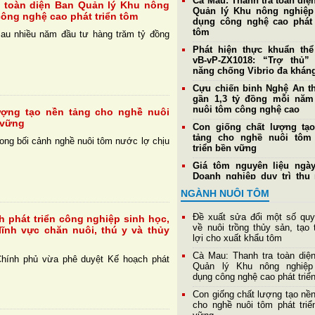
Cà Mau: Thanh tra toàn diệ
a toàn diện Ban Quản lý Khu nông
Quản lý Khu nông nghiệ
ông nghệ cao phát triển tôm
dụng công nghệ cao phát 
tôm
au nhiều năm đầu tư hàng trăm tỷ đồng
Phát hiện thực khuẩn th
vB-vP-ZX1018: “Trợ thủ”
năng chống Vibrio đa khán
Cựu chiến binh Nghệ An th
gần 1,3 tỷ đồng mỗi nă
nuôi tôm công nghệ cao
ượng tạo nền tảng cho nghề nuôi
 vững
Con giống chất lượng tạ
tảng cho nghề nuôi tôm
ong bối cảnh nghề nuôi tôm nước lợ chịu
triển bền vững
Giá tôm nguyên liệu ngày
Doanh nghiệp duy trì thu
mức cao nhất đạt 177
NGÀNH NUÔI TÔM
đồng/kg
Giá tôm thẻ nguyên liệu
Đề xuất sửa đổi một số quy
h phát triển công nghiệp sinh học,
4/8: Thị trường ổn định, tô
về nuôi trồng thủy sản, tạo 
lĩnh vực chăn nuôi, thú y và thủy
cỡ 20 con/kg tiếp tục giữ
lợi cho xuất khẩu tôm
185.000 đồng/kg
Cà Mau: Thanh tra toàn diệ
Chính phủ vừa phê duyệt Kế hoạch phát
Hệ tiêu hoá và khả năng 
Quản lý Khu nông nghiệ
của tôm thẻ chân trắng
dụng công nghệ cao phát triể
Giá tôm thẻ nguyên liệu
Con giống chất lượng tạo nền
3/8: Thương lái giữ giá th
cho nghề nuôi tôm phát triể
tại ao cỡ 20 con/kg vẫn 