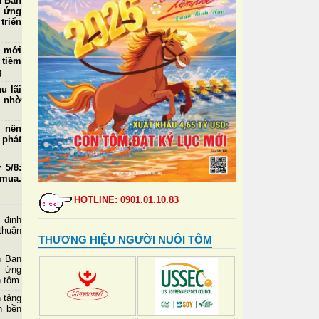
n Ban
p ứng
triển
ể mới
 tiềm
g
u lãi
m nhờ
o nền
 phát
 5/8:
 mua,
.000
HOTLINE: 0901.01.10.83
 ngày
 định
m thẻ
thuận
THƯƠNG HIỆU NGƯỜI NUÔI TÔM
 đỉnh
n Ban
tự vệ
p ứng
n tôm
 ngày
 tảng
u mua
n bền
ở mức