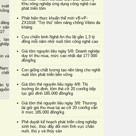
Khu nông nghiệp ứng dụng công nghệ cao
 soát
phát triển tôm
trồng
Phát hiện thực khuẩn thể mới vB-vP-
ZX1018: “Trợ thủ” tiềm năng chống Vibrio đa
 đăng
kháng
y sản
027
Cựu chiến binh Nghệ An thu lãi gần 1,3 tỷ
, tạo
đồng mỗi năm nhờ nuôi tôm công nghệ cao
ghiệp
Giá tôm nguyên liệu ngày 5/8: Doanh nghiệp
duy trì thu mua, mức cao nhất đạt 177.000
ein và
đồng/kg
 Nam:
Con giống chất lượng tạo nền tảng cho nghề
 chết
nuôi tôm phát triển bền vững
Giá tôm thẻ nguyên liệu ngày 4/8: Thị
ản lý
trường ổn định, tôm thẻ cỡ 20 con/kg tiếp
nguồn
tục giữ đỉnh 185.000 đồng/kg
Giá tôm thẻ nguyên liệu ngày 3/8: Thương
lái giữ giá thu mua tại ao cỡ 20 con/kg vẫn
ở mức 185.000 đồng/kg
Phê duyệt kế hoạch phát triển công nghiệp
sinh học, thúc đẩy đổi mới lĩnh vực chăn
nuôi, thú y và thủy sản