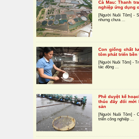
Cà Mau: Thanh tr
nghiệp ứng dụng c
[Người Nuôi Tôm] - S
nhưng chưa ...
Con giống chất l
tôm phát triển bền
[Người Nuôi Tôm] - Tr
tác động ...
Phê duyệt kế hoạc
thúc đẩy đổi mới 
sản
[Người Nuôi Tôm] - 
triển công nghiệp ...