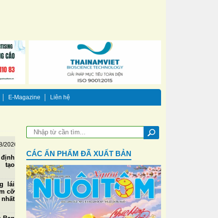
E-Magazine
Liên hệ
8/2026
CÁC ẤN PHẨM ĐÃ XUẤT BẢN
 định
, tạo
m
g lái
ôm cỡ
nhất