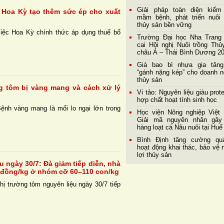
Giải pháp toàn diện kiểm
 Hoa Kỳ tạo thêm sức ép cho xuất
mầm bệnh, phát triển nuôi 
thủy sản bền vững
iệc Hoa Kỳ chính thức áp dụng thuế bổ
Trường Đại học Nha Trang
cai Hội nghị Nuôi trồng Thủ
châu Á – Thái Bình Dương 2
Giá bao bì nhựa gia tăng
“gánh nặng kép” cho doanh n
thủy sản
g tôm bị vàng mang và cách xử lý
Vi tảo: Nguyên liệu giàu prot
hợp chất hoạt tính sinh học
ệnh vàng mang là mối lo ngại lớn trong
Học viện Nông nghiệp Việt
Giải mã nguyên nhân gây
hàng loạt cá Nâu nuôi tại Huế
Bình Định tăng cường qu
hoạt động khai thác, bảo vệ 
lợi thủy sản
u ngày 30/7: Đà giảm tiếp diễn, nhà
 đồng/kg ở nhóm cỡ 60–110 con/kg
ị trường tôm nguyên liệu ngày 30/7 tiếp