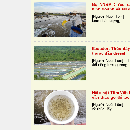
Bộ NN&MT: Yêu cầ
kinh doanh và sử d
[Người Nuôi Tôm] - T
kém chất lượng, ...
Ecuador: Thúc đẩy
thuộc dầu diesel
[Người Nuôi Tôm] - E
đổi năng lượng trong .
Hiệp hội Tôm Việt
cần tháo gỡ để tạo
[Người Nuôi Tôm] - T
về thúc đẩy ...