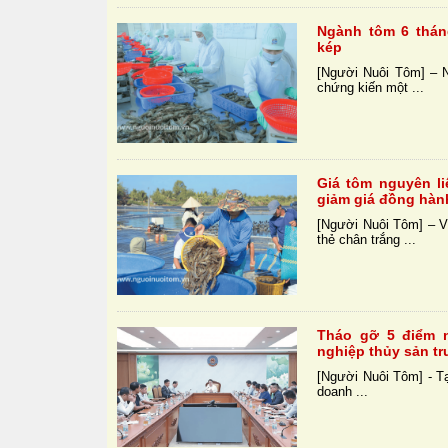
Ngành tôm 6 thán
kép
[Người Nuôi Tôm] – 
chứng kiến một ...
Giá tôm nguyên l
giảm giá đồng hàn
[Người Nuôi Tôm] – V
thẻ chân trắng ...
Tháo gỡ 5 điểm n
nghiệp thủy sản t
[Người Nuôi Tôm] - Tạ
doanh ...