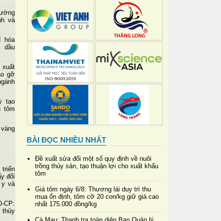
cường
nh và
n
í hóa
c dầu
 xuất
áo gỡ
ngành
ỳ tạo
u tôm
 vàng
BÀI ĐỌC NHIỀU NHẤT
Đề xuất sửa đổi một số quy định về nuôi
trồng thủy sản, tạo thuận lợi cho xuất khẩu
triển
tôm
ẩy đổi
 y và
Giá tôm ngày 6/8: Thương lái duy trì thu
mua ổn định, tôm cỡ 20 con/kg giữ giá cao
Đ-CP:
nhất 175.000 đồng/kg
ị thủy
Cà Mau: Thanh tra toàn diện Ban Quản lý