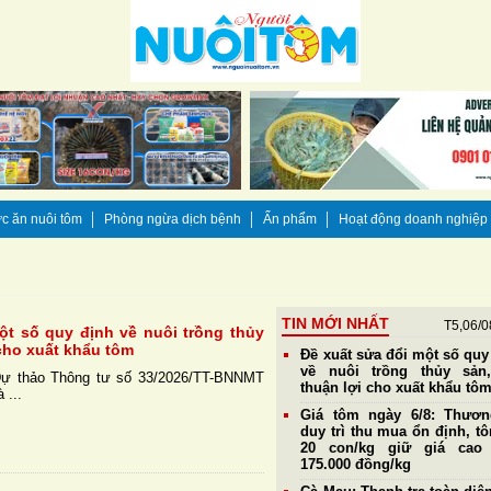
c ăn nuôi tôm
Phòng ngừa dịch bệnh
Ấn phẩm
Hoạt động doanh nghiệp
TIN MỚI NHẤT
T5,06/0
ột số quy định về nuôi trồng thủy
 cho xuất khẩu tôm
Đề xuất sửa đổi một số quy
về nuôi trồng thủy sản
Dự thảo Thông tư số 33/2026/TT-BNNMT
thuận lợi cho xuất khẩu tô
 ...
Giá tôm ngày 6/8: Thươn
duy trì thu mua ổn định, t
20 con/kg giữ giá cao 
175.000 đồng/kg