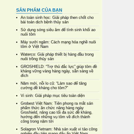
SẢN PHẨM CỦA BẠN
An toàn sinh học: Giải pháp then chốt cho
bài toán dịch bệnh thủy sản
Sử dụng sóng siêu âm để tính sinh khối ao
nuôi tôm
Máy sưởi ngâm: Cách mạng hóa nghề nuôi
tôm ở Việt Nam
Waterco: Giải pháp thiết bị hàng đầu trong
nuôi trồng thủy sản
GROSHIELD: “Trợ thủ đắc lực” giúp tôm đề
kháng vững vàng hàng ngày, sẵn sàng về
đích
Năm mới, nỗi lo cũ: “Làm sao để tăng
cường đề kháng cho tôm?”
Vi sinh: Giải pháp mục tiêu toàn diện
Grobest Việt Nam: Tiên phong ra mắt sản
phẩm thức ăn chức năng hàng ngày
Groshield, nâng cao tối đa sức đề kháng,
hướng đến những vụ tôm về đích thành
công trong năm tới
Solagron Vietnam: Nhà sản xuất vi tảo công
nghiệp đầu tiên mang dấu ấn Việt Nam