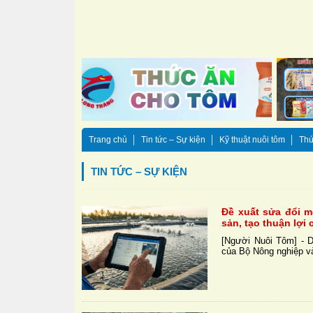
Trang chủ
Tin tức – Sự kiện
Kỹ thuật nuôi tôm
Thứ
TIN TỨC – SỰ KIỆN
Đề xuất sửa đổi m
sản, tạo thuận lợi
[Người Nuôi Tôm] - 
của Bộ Nông nghiệp và