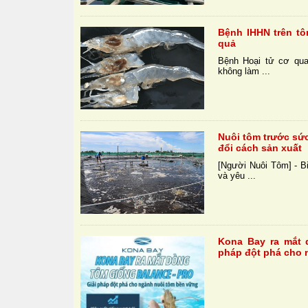
Bệnh IHHN trên t
quả
Bệnh Hoại tử cơ qua
không làm ...
Nuôi tôm trước sứ
đổi cách sản xuất
[Người Nuôi Tôm] - Bi
và yêu ...
Kona Bay ra mắt 
pháp đột phá cho 