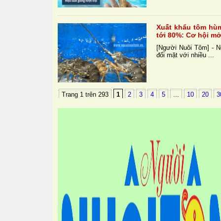
Xuất khẩu tôm hù
tới 80%: Cơ hội mở
[Người Nuôi Tôm] - N
đối mặt với nhiều ...
Trang 1 trên 293
1
2
3
4
5
...
10
20
3