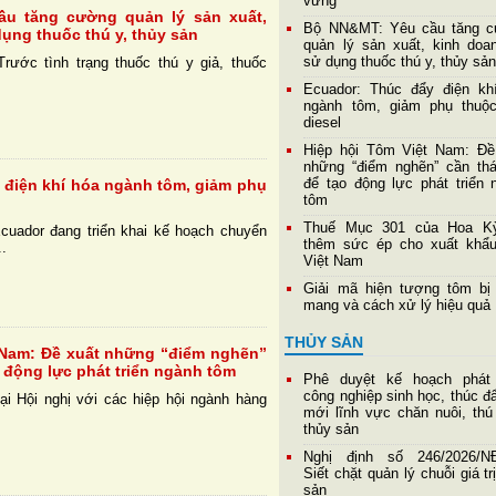
vững
185.000 đồng/kg
u tăng cường quản lý sản xuất,
Bộ NN&MT: Yêu cầu tăng 
ụng thuốc thú y, thủy sản
quản lý sản xuất, kinh doa
sử dụng thuốc thú y, thủy sả
rước tình trạng thuốc thú y giả, thuốc
Ecuador: Thúc đẩy điện kh
ngành tôm, giảm phụ thuộ
diesel
Hiệp hội Tôm Việt Nam: Đề
những “điểm nghẽn” cần th
để tạo động lực phát triển 
 điện khí hóa ngành tôm, giảm phụ
tôm
Thuế Mục 301 của Hoa K
cuador đang triển khai kế hoạch chuyển
thêm sức ép cho xuất khẩ
..
Việt Nam
Giải mã hiện tượng tôm bị
mang và cách xử lý hiệu quả
THỦY SẢN
 Nam: Đề xuất những “điểm nghẽn”
 động lực phát triển ngành tôm
Phê duyệt kế hoạch phát 
công nghiệp sinh học, thúc đ
ại Hội nghị với các hiệp hội ngành hàng
mới lĩnh vực chăn nuôi, thú
thủy sản
Nghị định số 246/2026/N
Siết chặt quản lý chuỗi giá tr
sản