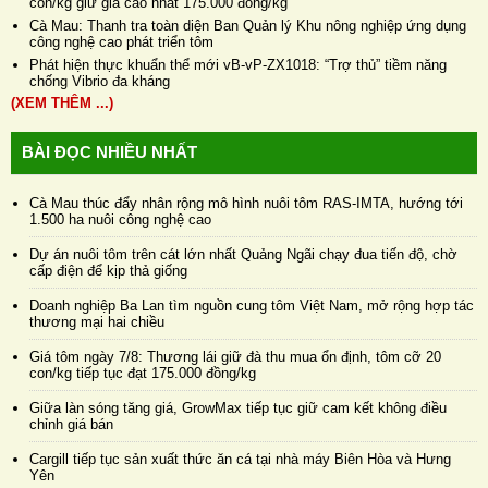
con/kg giữ giá cao nhất 175.000 đồng/kg
Cà Mau: Thanh tra toàn diện Ban Quản lý Khu nông nghiệp ứng dụng
công nghệ cao phát triển tôm
Phát hiện thực khuẩn thể mới vB-vP-ZX1018: “Trợ thủ” tiềm năng
chống Vibrio đa kháng
(XEM THÊM ...)
BÀI ĐỌC NHIỀU NHẤT
Cà Mau thúc đẩy nhân rộng mô hình nuôi tôm RAS-IMTA, hướng tới
1.500 ha nuôi công nghệ cao
Dự án nuôi tôm trên cát lớn nhất Quảng Ngãi chạy đua tiến độ, chờ
cấp điện để kịp thả giống
Doanh nghiệp Ba Lan tìm nguồn cung tôm Việt Nam, mở rộng hợp tác
thương mại hai chiều
Giá tôm ngày 7/8: Thương lái giữ đà thu mua ổn định, tôm cỡ 20
con/kg tiếp tục đạt 175.000 đồng/kg
Giữa làn sóng tăng giá, GrowMax tiếp tục giữ cam kết không điều
chỉnh giá bán
Cargill tiếp tục sản xuất thức ăn cá tại nhà máy Biên Hòa và Hưng
Yên