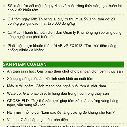
Đề xuất sửa đổi một số quy định về nuôi trồng thủy sản, tạo thuận lợi
cho xuất khẩu tôm
Giá tôm ngày 6/8: Thương lái duy trì thu mua ổn định, tôm cỡ 20
con/kg giữ giá cao nhất 175.000 đồng/kg
Cà Mau: Thanh tra toàn diện Ban Quản lý Khu nông nghiệp ứng dụng
công nghệ cao phát triển tôm
Phát hiện thực khuẩn thể mới vB-vP-ZX1018: “Trợ thủ” tiềm năng
chống Vibrio đa kháng
SẢN PHẨM CỦA BẠN
An toàn sinh học: Giải pháp then chốt cho bài toán dịch bệnh thủy sản
Sử dụng sóng siêu âm để tính sinh khối ao nuôi tôm
Máy sưởi ngâm: Cách mạng hóa nghề nuôi tôm ở Việt Nam
Waterco: Giải pháp thiết bị hàng đầu trong nuôi trồng thủy sản
GROSHIELD: “Trợ thủ đắc lực” giúp tôm đề kháng vững vàng hàng
ngày, sẵn sàng về đích
Năm mới, nỗi lo cũ: “Làm sao để tăng cường đề kháng cho tôm?”
Vi sinh: Giải pháp mục tiêu toàn diện