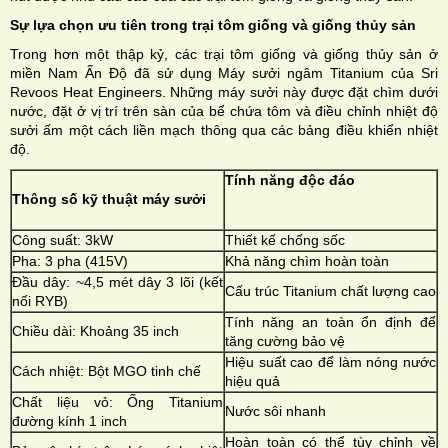
Sự lựa chọn ưu tiên trong trại tôm giống và giống thủy sản
Trong hơn một thập kỷ, các trại tôm giống và giống thủy sản ở
miền Nam Ấn Độ đã sử dụng Máy sưởi ngâm Titanium của Sri
Revoos Heat Engineers. Những máy sưởi này được đặt chìm dưới
nước, đặt ở vị trí trên sàn của bể chứa tôm và điều chỉnh nhiệt độ
sưởi ấm một cách liền mạch thông qua các bảng điều khiển nhiệt
độ.
Tính năng độc đáo
Thông số kỹ thuật máy sưởi
Công suất: 3kW
Thiết kế chống sốc
Pha: 3 pha (415V)
Khả năng chìm hoàn toàn
Đầu dây: ~4,5 mét dây 3 lõi (kết
Cấu trúc Titanium chất lượng cao
nối RYB)
Tính năng an toàn ổn định để
Chiều dài: Khoảng 35 inch
tăng cường bảo vệ
Hiệu suất cao để làm nóng nước
Cách nhiệt: Bột MGO tinh chế
hiệu quả
Chất liệu vỏ: Ống Titanium
Nước sôi nhanh
đường kính 1 inch
Hoàn toàn có thể tùy chỉnh về