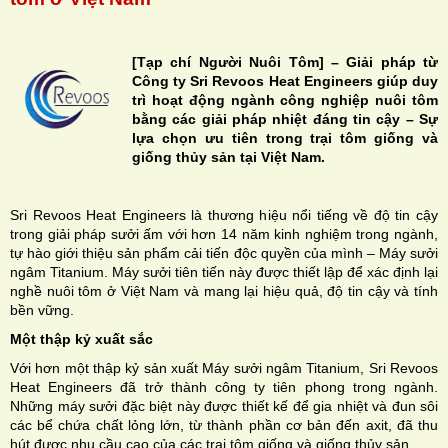
[Tạp chí Người Nuôi Tôm] – Giải pháp từ
Công ty Sri Revoos Heat Engineers giúp duy
trì hoạt động ngành công nghiệp nuôi tôm
H
bằng các giải pháp nhiệt đáng tin cậy – Sự
lựa chọn ưu tiên trong trại tôm giống và
N
giống thủy sản tại Việt Nam.
Sri Revoos Heat Engineers là thương hiệu nổi tiếng về độ tin cậy
trong giải pháp sưởi ấm với hơn 14 năm kinh nghiệm trong ngành,
tự hào giới thiệu sản phẩm cải tiến độc quyền của mình – Máy sưởi
ngâm Titanium. Máy sưởi tiên tiến này được thiết lập để xác định lại
nghề nuôi tôm ở Việt Nam và mang lại hiệu quả, độ tin cậy và tính
bền vững.
Một thập kỷ xuất sắc
Với hơn một thập kỷ sản xuất Máy sưởi ngâm Titanium, Sri Revoos
Heat Engineers đã trở thành công ty tiên phong trong ngành.
Những máy sưởi đặc biệt này được thiết kế để gia nhiệt và đun sôi
các bể chứa chất lỏng lớn, từ thành phần cơ bản đến axit, đã thu
hút được nhu cầu cao của các trại tôm giống và giống thủy sản.