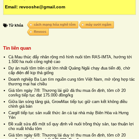
Email: revooshe@gmail.com
cách mạng hóa nghề tôm
máy sưởi ngâm
Từ khóa
Revoos
Tin liên quan
Cà Mau thúc đẩy nhân rộng mô hình nuôi tôm RAS-IMTA, hướng tới
1.500 ha nuôi công nghệ cao
Dự án nuôi tôm trên cát lớn nhất Quảng Ngãi chạy đua tiến độ, chờ
cấp điện để kịp thả giống
Doanh nghiệp Ba Lan tìm nguồn cung tôm Việt Nam, mở rộng hợp tác
thương mại hai chiều
Giá tôm ngày 7/8: Thương lái giữ đà thu mua ổn định, tôm cỡ 20
con/kg tiếp tục đạt 175.000 đồng/kg
Giữa làn sóng tăng giá, GrowMax tiếp tục giữ cam kết không điều
chỉnh giá bán
Cargill tiếp tục sản xuất thức ăn cá tại nhà máy Biên Hòa và Hưng
Yên
Đề xuất sửa đổi một số quy định về nuôi trồng thủy sản, tạo thuận lợi
cho xuất khẩu tôm
Giá tôm ngày 6/8: Thương lái duy trì thu mua ổn định, tôm cỡ 20