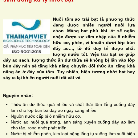
Nuôi tôm ao trải bạt là phương thức
đang được nhiều người nuôi lựa
chọn. Màng bạt phủ khi lót sẽ ngăn
H
chặn được xự xâm nhập của ô nhiễm
hữu cơ, phèn, vi khuẩn dưới lớp bùn
N
đáy ao…, từ đó duy trì được chất
lượng nước tốt. Việc trải bạt sẽ giúp
đáy ao sach, lượng thức ăn dư thừa sẽ không bị lẫn vào lớp
bùn đáy nên sẽ tăng khả năng chuyển đổi thức ăn, tăng khả
năng ăn ở đáy của tôm. Tuy nhiên, hiện tượng nhớt bạt hay
xảy ra lại khiến người nuôi rất vất vả.
Nguyên nhân:
Thức ăn dư thừa quá nhiều và chất thải tôm lắng xuống đáy
làm cho lớp bùn bã đáy ao ngày càng nhiều.
Nguồn nước cấp bị ô nhiễm hữu cơ.
Nước ao nuôi quá trong, ánh sáng xuyên xuống đáy ao làm
cho tảo, rong nhớt phát triển.
Nước bị nhiễm phèn, kim loại nặng lắng tụ xuống làm xuất hiện