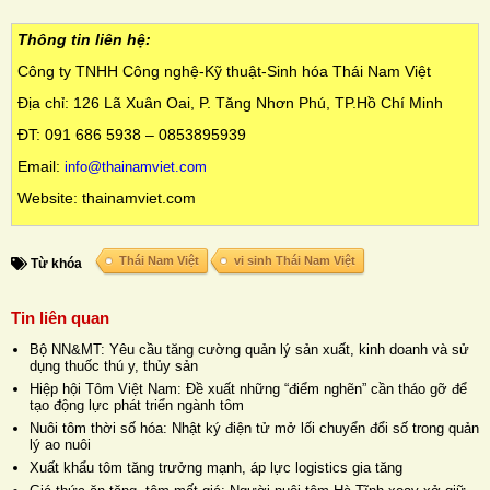
Thông tin liên hệ:
Công ty TNHH Công nghệ-Kỹ thuật-Sinh hóa Thái Nam Việt
Địa chỉ: 126 Lã Xuân Oai, P. Tăng Nhơn Phú, TP.Hồ Chí Minh
ĐT: 091 686 5938 – 0853895939
Email:
info@thainamviet.com
Website: thainamviet.com
Thái Nam Việt
vi sinh Thái Nam Việt
Từ khóa
Tin liên quan
Bộ NN&MT: Yêu cầu tăng cường quản lý sản xuất, kinh doanh và sử
dụng thuốc thú y, thủy sản
Hiệp hội Tôm Việt Nam: Đề xuất những “điểm nghẽn” cần tháo gỡ để
tạo động lực phát triển ngành tôm
Nuôi tôm thời số hóa: Nhật ký điện tử mở lối chuyển đổi số trong quản
lý ao nuôi
Xuất khẩu tôm tăng trưởng mạnh, áp lực logistics gia tăng