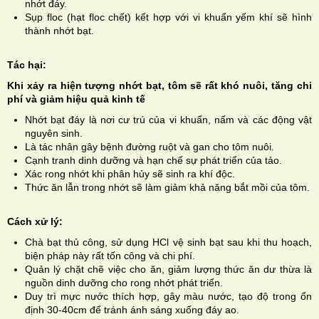
nhớt đáy.
Sụp floc (hạt floc chết) kết hợp với vi khuẩn yếm khí sẽ hình
thành nhớt bạt.
Tác hại:
Khi xảy ra hiện tượng nhớt bạt, tôm sẽ rất khó nuôi, tăng chi
phí và giảm hiệu quả kinh tế
Nhớt bạt đáy là nơi cư trú của vi khuẩn, nấm và các động vật
nguyên sinh.
Là tác nhân gây bệnh đường ruột và gan cho tôm nuôi.
Cạnh tranh dinh dưỡng và hạn chế sự phát triển của tảo.
Xác rong nhớt khi phân hủy sẽ sinh ra khí độc.
Thức ăn lẫn trong nhớt sẽ làm giảm khả năng bắt mồi của tôm.
Cách xử lý:
Chà bạt thủ công, sử dụng HCl vệ sinh bạt sau khi thu hoạch,
biện pháp này rất tốn công và chi phí.
Quản lý chặt chẽ việc cho ăn, giảm lượng thức ăn dư thừa là
nguồn dinh dưỡng cho rong nhớt phát triển.
Duy trì mực nước thích hợp, gây màu nước, tạo độ trong ổn
định 30-40cm để tránh ánh sáng xuống đáy ao.