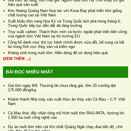
Giá thức ăn tăng, tôm mất giá: Người nuôi tôm Hà Tĩnh xoay xở giữ
hiệu quả sản xuất
Kim Hoàng Quảng Nam hợp tác với Kona Bay phát triển tôm giống
chất lượng cao tại Việt Nam
Xuất khẩu tôm sang Hoa Kỳ và Trung Quốc bứt phá trong tháng 6,
Trung Quốc tiếp tục dẫn dắt đà tăng trưởng
Truy xuất carbon: Thách thức mới và bước ngoặt phát triển bền vững
của ngành tôm Việt Nam tại thị trường EU
Công bố danh mục thủ tục hành chính được sửa đổi, bổ sung và bãi
bỏ trong lĩnh vực thủy sản và kiểm ngư
Kháng sinh trong nuôi tôm: Hiểu đúng để sử dụng hiệu quả
(XEM THÊM ...)
BÀI ĐỌC NHIỀU NHẤT
Giá tôm ngày 8/8: Thương lái chưa tăng giá, tôm 20 con/kg đạt
175.000 đồng/kg
Khánh thành Nhà máy sản xuất thức ăn thủy sản Cà Mau – C.P. Việt
Nam
Cà Mau thúc đẩy nhân rộng mô hình nuôi tôm RAS-IMTA, hướng tới
1.500 ha nuôi công nghệ cao
Dự án nuôi tôm trên cát lớn nhất Quảng Ngãi chạy đua tiến độ, chờ