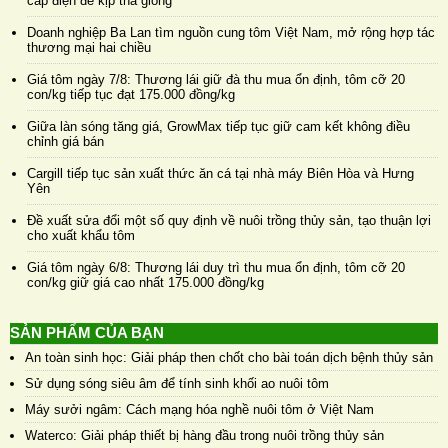
cấp điện để kịp thả giống
Doanh nghiệp Ba Lan tìm nguồn cung tôm Việt Nam, mở rộng hợp tác
thương mại hai chiều
Giá tôm ngày 7/8: Thương lái giữ đà thu mua ổn định, tôm cỡ 20
con/kg tiếp tục đạt 175.000 đồng/kg
Giữa làn sóng tăng giá, GrowMax tiếp tục giữ cam kết không điều
chỉnh giá bán
Cargill tiếp tục sản xuất thức ăn cá tại nhà máy Biên Hòa và Hưng
Yên
Đề xuất sửa đổi một số quy định về nuôi trồng thủy sản, tạo thuận lợi
cho xuất khẩu tôm
Giá tôm ngày 6/8: Thương lái duy trì thu mua ổn định, tôm cỡ 20
con/kg giữ giá cao nhất 175.000 đồng/kg
SẢN PHẨM CỦA BẠN
An toàn sinh học: Giải pháp then chốt cho bài toán dịch bệnh thủy sản
Sử dụng sóng siêu âm để tính sinh khối ao nuôi tôm
Máy sưởi ngâm: Cách mạng hóa nghề nuôi tôm ở Việt Nam
Waterco: Giải pháp thiết bị hàng đầu trong nuôi trồng thủy sản