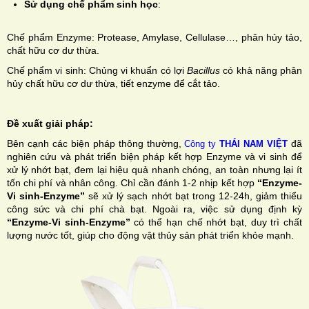
Sử dụng chế phẩm sinh học
:
Chế phẩm Enzyme: Protease, Amylase, Cellulase…, phân hủy tảo,
chất hữu cơ dư thừa.
Chế phẩm vi sinh: Chủng vi khuẩn có lợi
Bacillus
có khả năng phân
hủy chất hữu cơ dư thừa, tiết enzyme để cắt tảo.
Đề xuất giải pháp:
Bên cạnh các biện pháp thông thường,
đã
Công ty
THÁI NAM VIỆT
nghiên cứu và phát triển biện pháp kết hợp Enzyme và vi sinh để
xử lý nhớt bạt, đem lại hiệu quả nhanh chóng, an toàn nhưng lại ít
tốn chi phí và nhân công. Chỉ cần đánh 1-2 nhịp kết hợp
“Enzyme-
Vi sinh-Enzyme”
sẽ xử lý sạch nhớt bạt trong 12-24h, giảm thiểu
công sức và chi phí chà bạt. Ngoài ra, việc sử dụng định kỳ
“Enzyme-Vi sinh-Enzyme”
có thể hạn chế nhớt bạt, duy trì chất
lượng nước tốt, giúp cho động vật thủy sản phát triển khỏe mạnh.