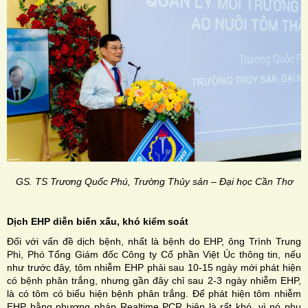
GS. TS Trương Quốc Phú, Trường Thủy sản – Đại học Cần Thơ
Dịch EHP diễn biến xấu, khó kiểm soát
Đối với vấn đề dịch bệnh, nhất là bệnh do EHP, ông Trình Trung
Phi, Phó Tổng Giám đốc Công ty Cổ phần Việt Úc thông tin, nếu
như trước đây, tôm nhiễm EHP phải sau 10-15 ngày mới phát hiện
có bệnh phân trắng, nhưng gần đây chỉ sau 2-3 ngày nhiễm EHP,
là có tôm có biểu hiện bệnh phân trắng. Để phát hiện tôm nhiễm
EHP bằng phương pháp Realtime PCR hiện là rất khó, vì nó phụ