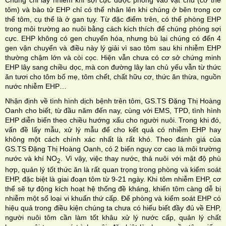
tôm) và bào tử EHP chỉ có thể nhân lên khi chúng ở bên trong cơ
thể tôm, cụ thể là ở gan tụy. Từ đặc điểm trên, có thể phòng EHP
trong môi trường ao nuôi bằng cách kích thích để chúng phóng sợi
cực. EHP không có gen chuyển hóa, nhưng bù lại chúng có đến 4
gen vận chuyển và điều này lý giải vì sao tôm sau khi nhiễm EHP
thường chậm lớn và còi cọc. Hiện vẫn chưa có cơ sở chứng minh
EHP lây sang chiều dọc, mà con đường lây lan chủ yếu vẫn từ thức
ăn tươi cho tôm bố mẹ, tôm chết, chất hữu cơ, thức ăn thừa, nguồn
nước nhiễm EHP…
Nhận định về tình hình dịch bệnh trên tôm, GS.TS Đặng Thị Hoàng
Oanh cho biết, từ đầu năm đến nay, cùng với EMS, TPD, tình hình
EHP diễn biến theo chiều hướng xấu cho người nuôi. Trong khi đó,
vấn đề lấy mẫu, xử lý mẫu để cho kết quả có nhiễm EHP hay
không một cách chính xác nhất là rất khó. Theo đánh giá của
GS.TS Đặng Thị Hoàng Oanh, có 2 biến nguy cơ cao là môi trường
nước và khí NO
. Vì vậy, việc thay nước, thả nuôi với mật độ phù
2
hợp, quản lý tốt thức ăn là rất quan trọng trong phòng và kiểm soát
EHP, đặc biệt là giai đoạn tôm từ 9-21 ngày. Khi tôm nhiễm EHP, cơ
thể sẽ tự động kích hoạt hệ thống đề kháng, khiến tôm càng dễ bị
nhiễm một số loại vi khuẩn thứ cấp. Để phòng và kiểm soát EHP có
hiệu quả trong điều kiện chúng ta chưa có hiểu biết đầy đủ về EHP,
người nuôi tôm cần làm tốt khâu xử lý nước cấp, quản lý chất