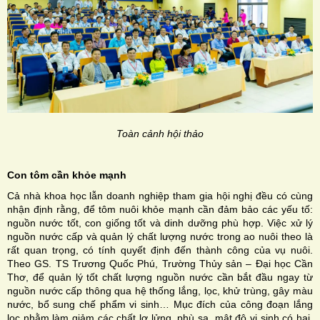
Toàn cảnh hội thảo
Con tôm cần khỏe mạnh
Cả nhà khoa học lẫn doanh nghiệp tham gia hội nghị đều có cùng
nhận định rằng, để tôm nuôi khỏe mạnh cần đảm bảo các yếu tố:
nguồn nước tốt, con giống tốt và dinh dưỡng phù hợp. Việc xử lý
nguồn nước cấp và quản lý chất lượng nước trong ao nuôi theo là
rất quan trọng, có tính quyết định đến thành công của vụ nuôi.
Theo GS. TS Trương Quốc Phú, Trường Thủy sản – Đại học Cần
Thơ, để quản lý tốt chất lượng nguồn nước cần bắt đầu ngay từ
nguồn nước cấp thông qua hệ thống lắng, lọc, khử trùng, gây màu
nước, bổ sung chế phẩm vi sinh… Mục đích của công đoạn lắng
lọc nhằm làm giảm các chất lơ lửng, phù sa, mật độ vi sinh có hại,