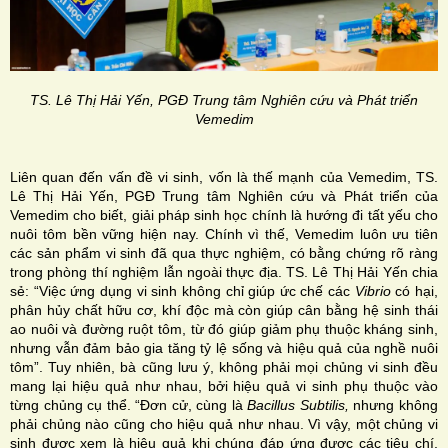
TS. Lê Thị Hải Yến, PGĐ Trung tâm Nghiên cứu và Phát triển
Vemedim
Liên quan đến vấn đề vi sinh, vốn là thế mạnh của Vemedim, TS.
Lê Thị Hải Yến, PGĐ Trung tâm Nghiên cứu và Phát triển của
Vemedim cho biết, giải pháp sinh học chính là hướng đi tất yếu cho
nuôi tôm bền vững hiện nay. Chính vì thế, Vemedim luôn ưu tiên
các sản phẩm vi sinh đã qua thực nghiệm, có bằng chứng rõ ràng
trong phòng thí nghiệm lẫn ngoài thực địa. TS. Lê Thị Hải Yến chia
sẻ: “Việc ứng dụng vi sinh không chỉ giúp ức chế các
Vibrio
có hại,
phân hủy chất hữu cơ, khí độc mà còn giúp cân bằng hệ sinh thái
ao nuôi và đường ruột tôm, từ đó giúp giảm phụ thuộc kháng sinh,
nhưng vẫn đảm bảo gia tăng tỷ lệ sống và hiệu quả của nghề nuôi
tôm”. Tuy nhiên, bà cũng lưu ý, không phải mọi chủng vi sinh đều
mang lại hiệu quả như nhau, bởi hiệu quả vi sinh phụ thuộc vào
từng chủng cụ thể. “Đơn cử, cùng là
Bacillus Subtilis,
nhưng không
phải chủng nào cũng cho hiệu quả như nhau. Vì vậy, một chủng vi
sinh được xem là hiệu quả khi chúng đáp ứng được các tiêu chí,