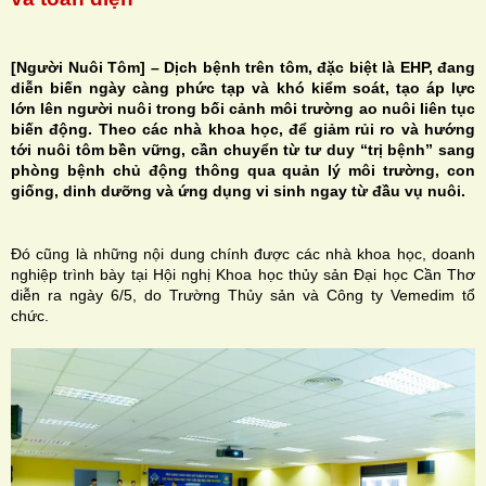
[Người Nuôi Tôm] – Dịch bệnh trên tôm, đặc biệt là EHP, đang
diễn biến ngày càng phức tạp và khó kiểm soát, tạo áp lực
lớn lên người nuôi trong bối cảnh môi trường ao nuôi liên tục
H
biến động. Theo các nhà khoa học, để giảm rủi ro và hướng
tới nuôi tôm bền vững, cần chuyển từ tư duy “trị bệnh” sang
N
phòng bệnh chủ động thông qua quản lý môi trường, con
giống, dinh dưỡng và ứng dụng vi sinh ngay từ đầu vụ nuôi.
Đó cũng là những nội dung chính được các nhà khoa học, doanh
nghiệp trình bày tại Hội nghị Khoa học thủy sản Đại học Cần Thơ
diễn ra ngày 6/5, do Trường Thủy sản và Công ty Vemedim tổ
chức.