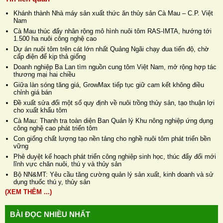
Khánh thành Nhà máy sản xuất thức ăn thủy sản Cà Mau – C.P. Việt
Nam
Cà Mau thúc đẩy nhân rộng mô hình nuôi tôm RAS-IMTA, hướng tới
1.500 ha nuôi công nghệ cao
Dự án nuôi tôm trên cát lớn nhất Quảng Ngãi chạy đua tiến độ, chờ
cấp điện để kịp thả giống
Doanh nghiệp Ba Lan tìm nguồn cung tôm Việt Nam, mở rộng hợp tác
thương mại hai chiều
Giữa làn sóng tăng giá, GrowMax tiếp tục giữ cam kết không điều
chỉnh giá bán
Đề xuất sửa đổi một số quy định về nuôi trồng thủy sản, tạo thuận lợi
cho xuất khẩu tôm
Cà Mau: Thanh tra toàn diện Ban Quản lý Khu nông nghiệp ứng dụng
công nghệ cao phát triển tôm
Con giống chất lượng tạo nền tảng cho nghề nuôi tôm phát triển bền
vững
Phê duyệt kế hoạch phát triển công nghiệp sinh học, thúc đẩy đổi mới
lĩnh vực chăn nuôi, thú y và thủy sản
Bộ NN&MT: Yêu cầu tăng cường quản lý sản xuất, kinh doanh và sử
dụng thuốc thú y, thủy sản
(XEM THÊM ...)
BÀI ĐỌC NHIỀU NHẤT