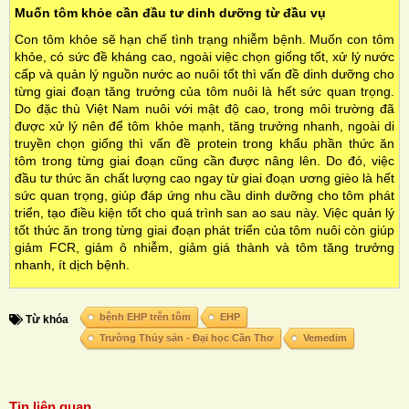
Muốn tôm khỏe cần đầu tư dinh dưỡng từ đầu vụ
Con tôm khỏe sẽ hạn chế tình trạng nhiễm bệnh. Muốn con tôm
khỏe, có sức đề kháng cao, ngoài việc chọn giống tốt, xử lý nước
cấp và quản lý nguồn nước ao nuôi tốt thì vấn đề dinh dưỡng cho
từng giai đoạn tăng trưởng của tôm nuôi là hết sức quan trọng.
Do đặc thù Việt Nam nuôi với mật độ cao, trong môi trường đã
được xử lý nên để tôm khỏe mạnh, tăng trưởng nhanh, ngoài di
truyền chọn giống thì vấn đề protein trong khẩu phần thức ăn
tôm trong từng giai đoạn cũng cần được nâng lên. Do đó, việc
đầu tư thức ăn chất lượng cao ngay từ giai đoạn ương gièo là hết
sức quan trọng, giúp đáp ứng nhu cầu dinh dưỡng cho tôm phát
triển, tạo điều kiện tốt cho quá trình san ao sau này. Việc quản lý
tốt thức ăn trong từng giai đoạn phát triển của tôm nuôi còn giúp
giảm FCR, giảm ô nhiễm, giảm giá thành và tôm tăng trưởng
nhanh, ít dịch bệnh.
bệnh EHP trên tôm
EHP
Từ khóa
Trường Thủy sản - Đại học Cần Thơ
Vemedim
Tin liên quan