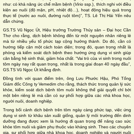
như: có khả năng ức chế mầm bệnh (
Virio
ssp.), thích nghi với điều
kiện ao nuôi (độ mặn, pH, nhiệt độ…), hoạt động hiệu quả trong
thực tế (nước ao nuôi, đường ruột tôm)”, TS. Lê Thị Hải Yến nêu
dẫn chứng.
GS.TS Vũ Ngọc Út, Hiệu trưởng Trường Thủy sản – Đại học Cần
Thơ cho rằng, dịch bệnh không đến từ một nguyên nhân riêng lẻ
mà từ nhiều yếu tố phức tạp cộng hưởng thành. Do đó, cần có
hướng tiếp cận một cách toàn diện; trong đó, quan trọng nhất là
phòng và kiểm soát dịch bệnh theo hướng ứng dụng vi sinh giúp
cân bằng hệ sinh thái, giảm hóa chất. “Vai trò của vi sinh trong nuôi
tôm ngày nay rất quan trọng, nhất là trong giai đoạn 40 ngày đầu”,
GS.TS Vũ Ngọc Út khẳng định.
Đồng tình với quan điểm trên, ông Lưu Phước Hậu, Phó Tổng
Giám đốc Công ty Vemedim cho rằng, thách thức trong quản lý sức
khỏe, kiểm soát dịch bệnh tôm nuôi không thể giải quyết chỉ bởi
một bên riêng lẻ mà cần có sự phối hợp giữa các nhà khoa học,
người nuôi, doanh nghiệp.
Trong bối cảnh dịch bệnh trên tôm ngày càng phức tạp, việc ứng
dụng vi sinh từ khâu sản xuất giống, quản lý môi trường đến dinh
dưỡng đang được xem là hướng đi quan trọng để nâng cao sức
khỏe tôm nuôi và giảm phụ thuộc vào kháng sinh. Theo các chuyên
gia, sự phối hợp giữa nhà khoa học, doanh nghiệp và người nuôi