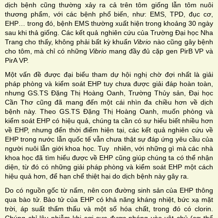
dịch bệnh cũng thường xảy ra cả trên tôm giống lẫn tôm nuôi
thương phẩm, với các bệnh phổ biến, như: EMS, TPD, đục cơ,
EHP… trong đó, bệnh EMS thường xuất hiện trong khoảng 30 ngày
sau khi thả giống. Các kết quả nghiên cứu của Trường Đại học Nha
Trang cho thấy, không phải bất kỳ khuẩn
Vibrio
nào cũng gây bệnh
cho tôm, mà chỉ có những
Vibrio
mang đầy đủ cặp gen PirB VP và
PirA VP.
Một vấn đề được đại biểu tham dự hội nghị chờ đợi nhất là giải
pháp phòng và kiểm soát EHP tuy chưa được giải đáp hoàn toàn,
nhưng GS.TS Đặng Thị Hoàng Oanh, Trường Thủy sản, Đại học
Cần Thơ cũng đã mang đến một cái nhìn đa chiều hơn về dịch
bệnh này. Theo GS.TS Đặng Thị Hoàng Oanh, muốn phòng và
kiểm soát EHP có hiệu quả, chúng ta cần có sự hiểu biết nhiều hơn
về EHP, nhưng đến thời điểm hiện tại, các kết quả nghiên cứu về
EHP trong nước lẫn quốc tế vẫn chưa thật sự đáp ứng yêu cầu của
người nuôi lẫn giới khoa học. Tuy nhiên, với những gì mà các nhà
khoa học đã tìm hiểu được về EHP cũng giúp chúng ta có thể nhận
diện, từ đó có những giải pháp phòng và kiểm soát EHP một cách
hiệu quả hơn, để hạn chế thiệt hại do dịch bệnh này gây ra.
Do có nguồn gốc từ nấm, nên con đường sinh sản của EHP thông
qua bào tử. Bào tử của EHP có khả năng kháng nhiệt, bức xạ mặt
trời, áp suất thẩm thấu và một số hóa chất, trong đó có clorin.
Chúng chỉ lây nhiễm khi sợi cực được phóng vào vật chủ (cơ thể