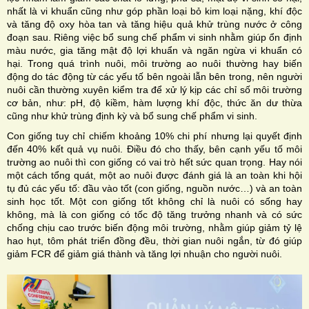
nhất là vi khuẩn cũng như góp phần loại bỏ kim loại nặng, khí độc
và tăng độ oxy hòa tan và tăng hiệu quả khử trùng nước ở công
đoạn sau. Riêng việc bổ sung chế phẩm vi sinh nhằm giúp ổn định
màu nước, gia tăng mật độ lợi khuẩn và ngăn ngừa vi khuẩn có
hại. Trong quá trình nuôi, môi trường ao nuôi thường hay biến
động do tác động từ các yếu tố bên ngoài lẫn bên trong, nên người
nuôi cần thường xuyên kiểm tra để xử lý kịp các chỉ số môi trường
cơ bản, như: pH, độ kiềm, hàm lượng khí độc, thức ăn dư thừa
cũng như khử trùng định kỳ và bổ sung chế phẩm vi sinh.
Con giống tuy chỉ chiếm khoảng 10% chi phí nhưng lại quyết định
đến 40% kết quả vụ nuôi. Điều đó cho thấy, bên cạnh yếu tố môi
trường ao nuôi thì con giống có vai trò hết sức quan trọng. Hay nói
một cách tổng quát, một ao nuôi được đánh giá là an toàn khi hội
tụ đủ các yếu tố: đầu vào tốt (con giống, nguồn nước…) và an toàn
sinh học tốt. Một con giống tốt không chỉ là nuôi có sống hay
không, mà là con giống có tốc độ tăng trưởng nhanh và có sức
chống chịu cao trước biến động môi trường, nhằm giúp giảm tỷ lệ
hao hụt, tôm phát triển đồng đều, thời gian nuôi ngắn, từ đó giúp
giảm FCR để giảm giá thành và tăng lợi nhuận cho người nuôi.