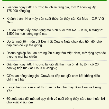
Giá tôm ngày 8/8: Thương lái chưa tăng giá, tôm 20 con/kg đạt
175.000 đồng/kg
Khánh thành Nhà máy sản xuất thức ăn thủy sản Cà Mau – C.P. Việt
Nam
Cà Mau thúc đẩy nhân rộng mô hình nuôi tôm RAS-IMTA, hướng tới
1.500 ha nuôi công nghệ cao
Dự án nuôi tôm trên cát lớn nhất Quảng Ngãi chạy đua tiến độ, chờ
cấp điện để kịp thả giống
Doanh nghiệp Ba Lan tìm nguồn cung tôm Việt Nam, mở rộng hợp tác
thương mại hai chiều
Giá tôm ngày 7/8: Thương lái giữ đà thu mua ổn định, tôm cỡ 20
con/kg tiếp tục đạt 175.000 đồng/kg
Giữa làn sóng tăng giá, GrowMax tiếp tục giữ cam kết không điều
chỉnh giá bán
Cargill tiếp tục sản xuất thức ăn cá tại nhà máy Biên Hòa và Hưng
Yên
Đề xuất sửa đổi một số quy định về nuôi trồng thủy sản, tạo thuận lợi
cho xuất khẩu tôm