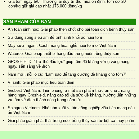
Giá tôm ngày 6/8: Thương lái duy trì thu mua ổn định, tôm cỡ 20
con/kg giữ giá cao nhất 175.000 đồng/kg
SẢN PHẨM CỦA BẠN
An toàn sinh học: Giải pháp then chốt cho bài toán dịch bệnh thủy sản
Sử dụng sóng siêu âm để tính sinh khối ao nuôi tôm
Máy sưởi ngâm: Cách mạng hóa nghề nuôi tôm ở Việt Nam
Waterco: Giải pháp thiết bị hàng đầu trong nuôi trồng thủy sản
GROSHIELD: “Trợ thủ đắc lực” giúp tôm đề kháng vững vàng hàng
ngày, sẵn sàng về đích
Năm mới, nỗi lo cũ: “Làm sao để tăng cường đề kháng cho tôm?”
Vi sinh: Giải pháp mục tiêu toàn diện
Grobest Việt Nam: Tiên phong ra mắt sản phẩm thức ăn chức năng
hàng ngày Groshield, nâng cao tối đa sức đề kháng, hướng đến những
vụ tôm về đích thành công trong năm tới
Solagron Vietnam: Nhà sản xuất vi tảo công nghiệp đầu tiên mang dấu
ấn Việt Nam
Giải pháp giảm phát thải trong nuôi trồng thủy sản từ bột cá thủy phân