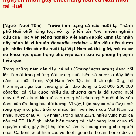
tại Huế
[Người Nuôi Tôm] – Trước tình trạng cá nâu nuôi tại Thành
phố Huế chết hàng loạt với tỷ lệ lên tới 70%, nhóm nghiên
H
cứu của Học viện Nông nghiệp Việt Nam đã xác định tác nhân
gây bệnh là vi khuẩn
Nocardia seriolae
– lần đầu tiên được
N
ghi nhận trên cá nâu nuôi tại Việt Nam và thế giới, mở ra cơ
sở khoa học quan trọng cho việc cảnh báo và phòng trị bệnh
hiệu quả.
Trong những năm gần đây, cá nâu (
Scatophagus argus
) đang nổi
lên là một trong những đối tượng nuôi biển và nước lợ đầy tiềm
năng tại miền Trung Việt Nam. Với đặc tính thích nghi rộng, thịt
thơm ngon, giá bán thương phẩm dao động từ 150.000–200.000
đồng/kg, cá Nâu được nhiều địa phương xem là đối tượng nuôi
thay thế có giá trị kinh tế cao trong bối cảnh nghề nuôi thủy sản
đang cần đa dạng hóa đối tượng. Vì vậy, hiện nay cá nâu được mở
rộng quy mô, phát triển ở nhiều tỉnh ven biển của Việt Nam và
nhiều nước châu Á. Tuy nhiên, trong năm 2024, nhiều vùng nuôi cá
nâu tại TP. Huế ghi nhận hiện tượng cá chết hàng loạt chưa rõ
nguyên nhân, gây thiệt hại lớn và tâm lý hoang mang cho người
nuôi. Cá bệnh xuất hiện các vết loét ngoài da, bỏ ăn, bơi lờ đờ và