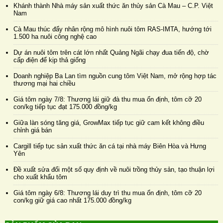
Khánh thành Nhà máy sản xuất thức ăn thủy sản Cà Mau – C.P. Việt
Nam
Cà Mau thúc đẩy nhân rộng mô hình nuôi tôm RAS-IMTA, hướng tới
1.500 ha nuôi công nghệ cao
Dự án nuôi tôm trên cát lớn nhất Quảng Ngãi chạy đua tiến độ, chờ
cấp điện để kịp thả giống
Doanh nghiệp Ba Lan tìm nguồn cung tôm Việt Nam, mở rộng hợp tác
thương mại hai chiều
Giá tôm ngày 7/8: Thương lái giữ đà thu mua ổn định, tôm cỡ 20
con/kg tiếp tục đạt 175.000 đồng/kg
Giữa làn sóng tăng giá, GrowMax tiếp tục giữ cam kết không điều
chỉnh giá bán
Cargill tiếp tục sản xuất thức ăn cá tại nhà máy Biên Hòa và Hưng
Yên
Đề xuất sửa đổi một số quy định về nuôi trồng thủy sản, tạo thuận lợi
cho xuất khẩu tôm
Giá tôm ngày 6/8: Thương lái duy trì thu mua ổn định, tôm cỡ 20
con/kg giữ giá cao nhất 175.000 đồng/kg