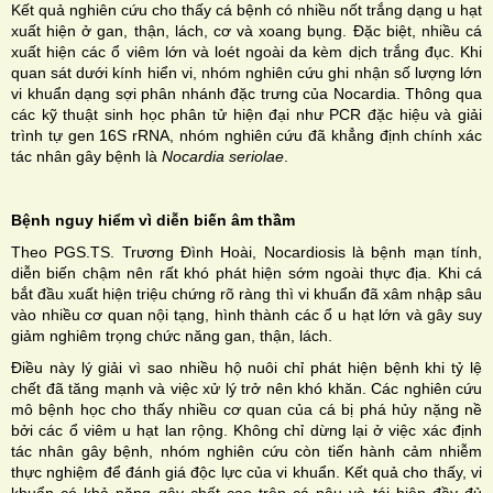
Kết quả nghiên cứu cho thấy cá bệnh có nhiều nốt trắng dạng u hạt
xuất hiện ở gan, thận, lách, cơ và xoang bụng. Đặc biệt, nhiều cá
xuất hiện các ổ viêm lớn và loét ngoài da kèm dịch trắng đục. Khi
quan sát dưới kính hiển vi, nhóm nghiên cứu ghi nhận số lượng lớn
vi khuẩn dạng sợi phân nhánh đặc trưng của Nocardia. Thông qua
các kỹ thuật sinh học phân tử hiện đại như PCR đặc hiệu và giải
trình tự gen 16S rRNA, nhóm nghiên cứu đã khẳng định chính xác
tác nhân gây bệnh là
Nocardia seriolae
.
Bệnh nguy hiểm vì diễn biến âm thầm
Theo PGS.TS. Trương Đình Hoài, Nocardiosis là bệnh mạn tính,
diễn biến chậm nên rất khó phát hiện sớm ngoài thực địa. Khi cá
bắt đầu xuất hiện triệu chứng rõ ràng thì vi khuẩn đã xâm nhập sâu
vào nhiều cơ quan nội tạng, hình thành các ổ u hạt lớn và gây suy
giảm nghiêm trọng chức năng gan, thận, lách.
Điều này lý giải vì sao nhiều hộ nuôi chỉ phát hiện bệnh khi tỷ lệ
chết đã tăng mạnh và việc xử lý trở nên khó khăn. Các nghiên cứu
mô bệnh học cho thấy nhiều cơ quan của cá bị phá hủy nặng nề
bởi các ổ viêm u hạt lan rộng. Không chỉ dừng lại ở việc xác định
tác nhân gây bệnh, nhóm nghiên cứu còn tiến hành cảm nhiễm
thực nghiệm để đánh giá độc lực của vi khuẩn. Kết quả cho thấy, vi
khuẩn có khả năng gây chết cao trên cá nâu và tái hiện đầy đủ