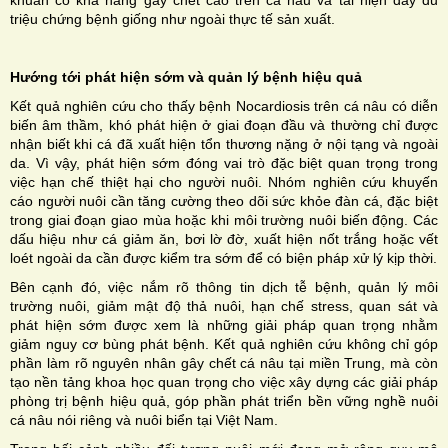
triệu chứng bệnh giống như ngoài thực tế sản xuất.
Hướng tới phát hiện sớm và quản lý bệnh hiệu quả
Kết quả nghiên cứu cho thấy bệnh Nocardiosis trên cá nâu có diễn
biến âm thầm, khó phát hiện ở giai đoạn đầu và thường chỉ được
nhận biết khi cá đã xuất hiện tổn thương nặng ở nội tạng và ngoài
da. Vì vậy, phát hiện sớm đóng vai trò đặc biệt quan trọng trong
việc hạn chế thiệt hại cho người nuôi. Nhóm nghiên cứu khuyến
cáo người nuôi cần tăng cường theo dõi sức khỏe đàn cá, đặc biệt
trong giai đoạn giao mùa hoặc khi môi trường nuôi biến động. Các
dấu hiệu như cá giảm ăn, bơi lờ đờ, xuất hiện nốt trắng hoặc vết
loét ngoài da cần được kiểm tra sớm để có biện pháp xử lý kịp thời.
Bên cạnh đó, việc nắm rõ thông tin dịch tễ bệnh, quản lý môi
trường nuôi, giảm mật độ thả nuôi, hạn chế stress, quan sát và
phát hiện sớm được xem là những giải pháp quan trọng nhằm
giảm nguy cơ bùng phát bệnh. Kết quả nghiên cứu không chỉ góp
phần làm rõ nguyên nhân gây chết cá nâu tại miền Trung, mà còn
tạo nền tảng khoa học quan trọng cho việc xây dựng các giải pháp
phòng trị bệnh hiệu quả, góp phần phát triển bền vững nghề nuôi
cá nâu nói riêng và nuôi biển tại Việt Nam.