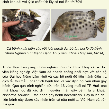
chết kéo dài với tỷ lệ chết tích lũy có nơi lên tới 70%.
Cá bệnh xuất hiện các vết loét ngoài da, bỏ ăn, bơi lờ đờ (Ảnh:
Nhóm Nghiên cứu Mạnh Bệnh Thủy sản, Khoa Thủy sản, VNUA)
Trước thực trạng này, nhóm nghiên cứu của Khoa Thủy sản – Học
viện Nông nghiệp Việt Nam đã nhanh chóng phối hợp với cán bộ
của Đại học Nông Lâm Huế và các hộ nuôi để tiến hành điều tra
dịch tễ, thu mẫu, phân tích bệnh học và xác định nguyên nhân gây
bệnh. Qua quá trình nghiên cứu trên 13 vùng nuôi tại TP. Huế, các
nhà khoa học đã xác định nguyên nhân gây bệnh là vi khuẩn
Nocardia seriolae
– tác nhân gây bệnh nocardiosis. Đây là lần đầu
tiên bệnh này được xác nhận trên cá nâu nuôi tại Việt Nam và trên
thế giới.