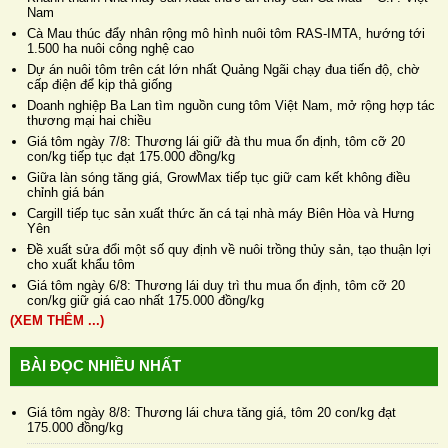
Nam
Cà Mau thúc đẩy nhân rộng mô hình nuôi tôm RAS-IMTA, hướng tới
1.500 ha nuôi công nghệ cao
Dự án nuôi tôm trên cát lớn nhất Quảng Ngãi chạy đua tiến độ, chờ
cấp điện để kịp thả giống
Doanh nghiệp Ba Lan tìm nguồn cung tôm Việt Nam, mở rộng hợp tác
thương mại hai chiều
Giá tôm ngày 7/8: Thương lái giữ đà thu mua ổn định, tôm cỡ 20
con/kg tiếp tục đạt 175.000 đồng/kg
Giữa làn sóng tăng giá, GrowMax tiếp tục giữ cam kết không điều
chỉnh giá bán
Cargill tiếp tục sản xuất thức ăn cá tại nhà máy Biên Hòa và Hưng
Yên
Đề xuất sửa đổi một số quy định về nuôi trồng thủy sản, tạo thuận lợi
cho xuất khẩu tôm
Giá tôm ngày 6/8: Thương lái duy trì thu mua ổn định, tôm cỡ 20
con/kg giữ giá cao nhất 175.000 đồng/kg
(XEM THÊM ...)
BÀI ĐỌC NHIỀU NHẤT
Giá tôm ngày 8/8: Thương lái chưa tăng giá, tôm 20 con/kg đạt
175.000 đồng/kg