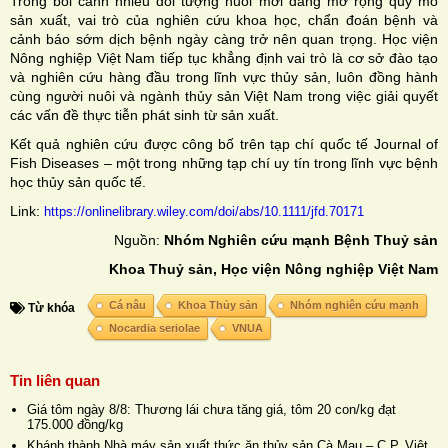
Trong bối cảnh nhiều đối tượng nuôi mới đang mở rộng quy mô
sản xuất, vai trò của nghiên cứu khoa học, chẩn đoán bệnh và
cảnh báo sớm dịch bệnh ngày càng trở nên quan trọng. Học viện
Nông nghiệp Việt Nam tiếp tục khẳng định vai trò là cơ sở đào tạo
và nghiên cứu hàng đầu trong lĩnh vực thủy sản, luôn đồng hành
cùng người nuôi và ngành thủy sản Việt Nam trong việc giải quyết
các vấn đề thực tiễn phát sinh từ sản xuất.
Kết quả nghiên cứu được công bố trên tạp chí quốc tế Journal of
Fish Diseases – một trong những tạp chí uy tín trong lĩnh vực bệnh
học thủy sản quốc tế.
Link:
https://onlinelibrary.wiley.com/doi/abs/10.1111/jfd.70171
Nguồn:
Nhóm Nghiên cứu mạnh Bệnh Thuỷ sản
Khoa Thuỷ sản, Học viện Nông nghiệp Việt Nam
Cá nâu
Khoa Thủy sản
Nhóm nghiên cứu mạnh
Từ khóa
Nocardia seriolae
VNUA
Tin liên quan
Giá tôm ngày 8/8: Thương lái chưa tăng giá, tôm 20 con/kg đạt
175.000 đồng/kg
Khánh thành Nhà máy sản xuất thức ăn thủy sản Cà Mau – C.P. Việt