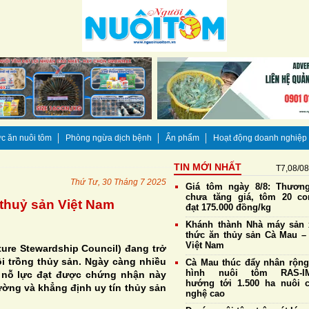
c ăn nuôi tôm
Phòng ngừa dịch bệnh
Ấn phẩm
Hoạt động doanh nghiệp
TIN MỚI NHẤT
T7,08/0
Thứ Tư, 30 Tháng 7 2025
Giá tôm ngày 8/8: Thương
chưa tăng giá, tôm 20 co
thuỷ sản Việt Nam
đạt 175.000 đồng/kg
Khánh thành Nhà máy sản 
thức ăn thủy sản Cà Mau – 
Việt Nam
ure Stewardship Council) đang trở
i trồng thủy sản. Ngày càng nhiều
Cà Mau thúc đẩy nhân rộn
hình nuôi tôm RAS-IM
 nỗ lực đạt được chứng nhận này
hướng tới 1.500 ha nuôi 
ường và khẳng định uy tín thủy sản
nghệ cao