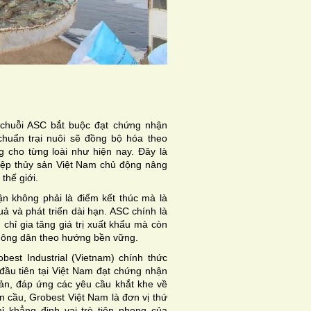
 chuỗi ASC bắt buộc đạt chứng nhận
chuẩn trại nuôi sẽ đồng bộ hóa theo
 cho từng loài như hiện nay. Đây là
iệp thủy sản Việt Nam chủ động nâng
thế giới.
n không phải là điểm kết thúc mà là
ả và phát triển dài hạn. ASC chính là
chỉ gia tăng giá trị xuất khẩu mà còn
 nông dân theo hướng bền vững.
est Industrial (Vietnam) chính thức
ầu tiên tại Việt Nam đạt chứng nhận
ản, đáp ứng các yêu cầu khắt khe về
àn cầu, Grobest Việt Nam là đơn vị thứ
 khẳng định vai trò tiên phong của