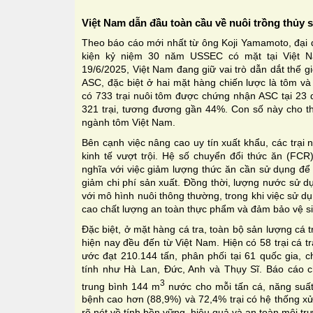
Việt Nam dẫn đầu toàn cầu về nuôi trồng thủy 
Theo báo cáo mới nhất từ ông Koji Yamamoto, đại 
kiện kỷ niệm 30 năm USSEC có mặt tại Việt N
19/6/2025, Việt Nam đang giữ vai trò dẫn dắt thế gi
ASC, đặc biệt ở hai mặt hàng chiến lược là tôm và
có 733 trại nuôi tôm được chứng nhận ASC tại 23 q
321 trại, tương đương gần 44%. Con số này cho th
ngành tôm Việt Nam.
Bên cạnh việc nâng cao uy tín xuất khẩu, các trại
kinh tế vượt trội. Hệ số chuyển đổi thức ăn (FCR
nghĩa với việc giảm lượng thức ăn cần sử dụng để
giảm chi phí sản xuất. Đồng thời, lượng nước sử dụ
với mô hình nuôi thông thường, trong khi việc sử 
cao chất lượng an toàn thực phẩm và đảm bảo vệ si
Đặc biệt, ở mặt hàng cá tra, toàn bộ sản lượng cá 
hiện nay đều đến từ Việt Nam. Hiện có 58 trại cá 
ước đạt 210.144 tấn, phân phối tại 61 quốc gia, c
tính như Hà Lan, Đức, Anh và Thụy Sĩ. Báo cáo cho
3
trung bình 144 m
nước cho mỗi tấn cá, năng suấ
bệnh cao hơn (88,9%) và 72,4% trại có hệ thống xử
rõ nét về tính bền vững, hiệu quả và an toàn môi tr