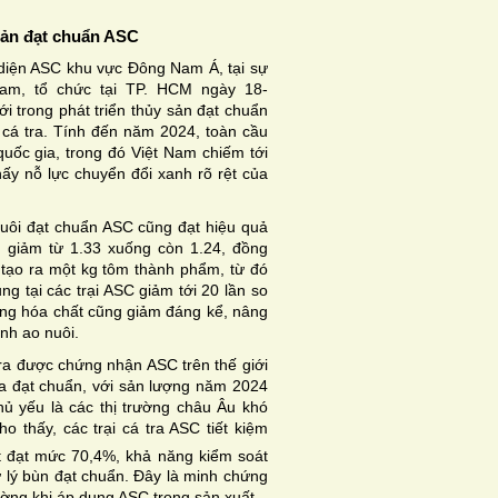
sản đạt chuẩn ASC
diện ASC khu vực Đông Nam Á, tại sự
am, tổ chức tại TP. HCM ngày 18-
ới trong phát triển thủy sản đạt chuẩn
 cá tra. Tính đến năm 2024, toàn cầu
uốc gia, trong đó Việt Nam chiếm tới
ấy nỗ lực chuyển đổi xanh rõ rệt của
 nuôi đạt chuẩn ASC cũng đạt hiệu quả
) giảm từ 1.33 xuống còn 1.24, đồng
 tạo ra một kg tôm thành phẩm, từ đó
ng tại các trại ASC giảm tới 20 lần so
dụng hóa chất cũng giảm đáng kể, nâng
nh ao nuôi.
tra được chứng nhận ASC trên thế giới
tra đạt chuẩn, với sản lượng năm 2024
hủ yếu là các thị trường châu Âu khó
 thấy, các trại cá tra ASC tiết kiệm
t đạt mức 70,4%, khả năng kiểm soát
 lý bùn đạt chuẩn. Đây là minh chứng
ường khi áp dụng ASC trong sản xuất.