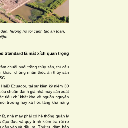
 dân, hướng họ tới canh tác an toàn,
hiệm.
d Standard là mắt xích quan trọng
m chuỗi nuôi trồng thủy sản, thì câu
nh khác: chứng nhận thức ăn thủy sản
ASC.
 HaiD Ecuador, tại sự kiện kỷ niệm 30
tiêu chuẩn đánh giá nhà máy sản xuất
 các tiêu chí khắt khe về nguồn nguyên
môi trường hay xã hội, tăng khả năng
hất, nhà máy phải có hệ thống quản lý
c đạo đức và quy trình kiểm tra rủi ro
ệu đầu vào và đầu ra. Thứ tư, đảm bảo