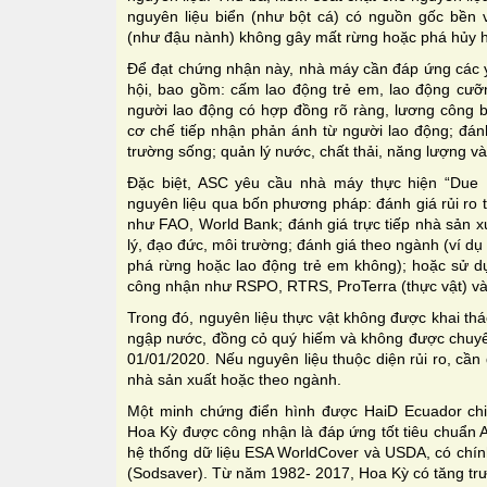
nguyên liệu biển (như bột cá) có nguồn gốc bền 
(như đậu nành) không gây mất rừng hoặc phá hủy hệ
Để đạt chứng nhận này, nhà máy cần đáp ứng các y
hội, bao gồm: cấm lao động trẻ em, lao động cưỡ
người lao động có hợp đồng rõ ràng, lương công b
cơ chế tiếp nhận phản ánh từ người lao động; đán
trường sống; quản lý nước, chất thải, năng lượng và
Đặc biệt, ASC yêu cầu nhà máy thực hiện “Due Di
nguyên liệu qua bốn phương pháp: đánh giá rủi ro t
như FAO, World Bank; đánh giá trực tiếp nhà sản x
lý, đạo đức, môi trường; đánh giá theo ngành (ví d
phá rừng hoặc lao động trẻ em không); hoặc sử 
công nhận như RSPO, RTRS, ProTerra (thực vật) và 
Trong đó, nguyên liệu thực vật không được khai thá
ngập nước, đồng cỏ quý hiếm và không được chuyể
01/01/2020. Nếu nguyên liệu thuộc diện rủi ro, cần
nhà sản xuất hoặc theo ngành.
Một minh chứng điển hình được HaiD Ecuador ch
Hoa Kỳ được công nhận là đáp ứng tốt tiêu chuẩn A
hệ thống dữ liệu ESA WorldCover và USDA, có chín
(Sodsaver). Từ năm 1982- 2017, Hoa Kỳ có tăng trưở