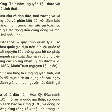
vững. Thứ năm, nguyên liệu thực vật
 sinh thái.
êu cầu về đạo đức, môi trường và xã
ng bức và phân biệt đổi xử; đảm bảo
ằng, môi trường làm việc an toàn; có
h giá tác động đến cộng đồng và môi
 khí nhà kính.
ligence” – quy trình quản lý rủi ro
heo quốc gia dựa trên dữ liệu quốc tế
uất nguyên liệu thông qua hồ sơ pháp
ụ ngành sản xuất đậu nành có phổ biến
dụng các chứng nhận uy tín được ASC
MSC, MarinTrust (nguyên liệu biển).
c từ nơi từng là rừng nguyên sinh, đất
n đổi mục đích sử dụng đất sau ngày
 đánh giá lại theo nguyên tắc đánh giá
ia sẻ là đậu nành Hoa Kỳ. Đậu nành
SC nhờ rủi ro quốc gia thấp, sử dụng
h sách bảo vệ rừng (CRP) và đồng cỏ
ng rừng ròng +3,4 triệu ha, trong khi