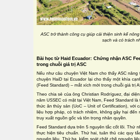
ASC trở thành công cụ giúp cải thiện sinh kế nông
sạch và có trách n
Bài học từ Haid Ecuador: Chứng nhận ASC Fee
trong chuỗi giá trị ASC
Nếu như câu chuyện Việt Nam cho thấy ASC nâng tầ
chuyện HaiD tại Ecuador lại cho thấy một khía cạ
(Feed Standard) – mắt xích mới trong chuỗi giá trị 
Theo chia sẻ của ông Christian Rodríguez, đại diện
năm USSEC có mặt tại Việt Nam, Feed Standard là 
thức ăn thủy sản (UoC – Unit of Certification), với
liệu hợp pháp, có trách nhiệm, không gây hại đến 
truy xuất nguồn gốc và tôn trọng nhân quyền.
Feed Standard dựa trên 5 nguyên tắc cốt lõi. Thứ n
thực hiện tiêu chuẩn. Thứ hai, tuân thủ các quy tắ
nguyên liệu. Thứ ba, kiểm soát chặt chẽ nguyên li