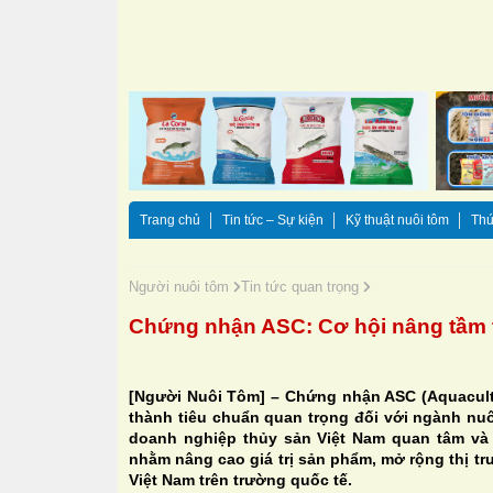
Trang chủ
Tin tức – Sự kiện
Kỹ thuật nuôi tôm
Thứ
Người nuôi tôm
Tin tức quan trọng
Chứng nhận ASC: Cơ hội nâng tầm 
[Người Nuôi Tôm] – Chứng nhận ASC (Aquacult
thành tiêu chuẩn quan trọng đối với ngành nuô
doanh nghiệp thủy sản Việt Nam quan tâm và
nhằm nâng cao giá trị sản phẩm, mở rộng thị tr
Việt Nam trên trường quốc tế.