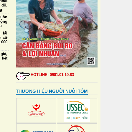
nhất
 độ,
ng
guồn
rộng
u
 lái
m cỡ
.000
iá,
 kết
ức ăn
a và
HOTLINE: 0901.01.10.83
định
 tạo
THƯƠNG HIỆU NGƯỜI NUÔI TÔM
 lái
m cỡ
nhất