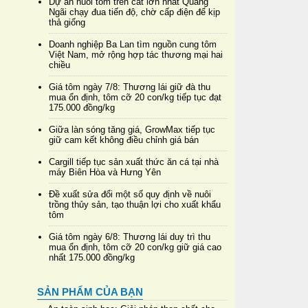
Dự án nuôi tôm trên cát lớn nhất Quảng
Ngãi chạy đua tiến độ, chờ cấp điện để kịp
thả giống
Doanh nghiệp Ba Lan tìm nguồn cung tôm
Việt Nam, mở rộng hợp tác thương mại hai
chiều
Giá tôm ngày 7/8: Thương lái giữ đà thu
mua ổn định, tôm cỡ 20 con/kg tiếp tục đạt
175.000 đồng/kg
Giữa làn sóng tăng giá, GrowMax tiếp tục
giữ cam kết không điều chỉnh giá bán
Cargill tiếp tục sản xuất thức ăn cá tại nhà
máy Biên Hòa và Hưng Yên
Đề xuất sửa đổi một số quy định về nuôi
trồng thủy sản, tạo thuận lợi cho xuất khẩu
tôm
Giá tôm ngày 6/8: Thương lái duy trì thu
mua ổn định, tôm cỡ 20 con/kg giữ giá cao
nhất 175.000 đồng/kg
SẢN PHẨM CỦA BẠN