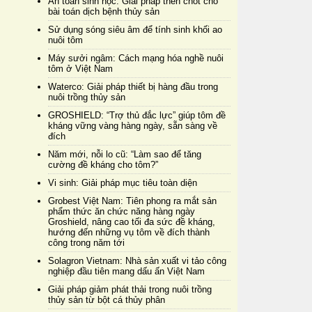
An toàn sinh học: Giải pháp then chốt cho
bài toán dịch bệnh thủy sản
Sử dụng sóng siêu âm để tính sinh khối ao
nuôi tôm
Máy sưởi ngâm: Cách mạng hóa nghề nuôi
tôm ở Việt Nam
Waterco: Giải pháp thiết bị hàng đầu trong
nuôi trồng thủy sản
GROSHIELD: “Trợ thủ đắc lực” giúp tôm đề
kháng vững vàng hàng ngày, sẵn sàng về
đích
Năm mới, nỗi lo cũ: “Làm sao để tăng
cường đề kháng cho tôm?”
Vi sinh: Giải pháp mục tiêu toàn diện
Grobest Việt Nam: Tiên phong ra mắt sản
phẩm thức ăn chức năng hàng ngày
Groshield, nâng cao tối đa sức đề kháng,
hướng đến những vụ tôm về đích thành
công trong năm tới
Solagron Vietnam: Nhà sản xuất vi tảo công
nghiệp đầu tiên mang dấu ấn Việt Nam
Giải pháp giảm phát thải trong nuôi trồng
thủy sản từ bột cá thủy phân