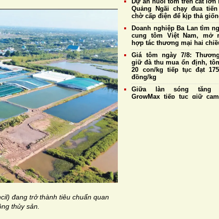
Dự án nuôi tôm trên cát lớn 
Quảng Ngãi chạy đua tiến
chờ cấp điện để kịp thả giố
Doanh nghiệp Ba Lan tìm n
cung tôm Việt Nam, mở 
hợp tác thương mại hai chiề
Giá tôm ngày 7/8: Thương
giữ đà thu mua ổn định, tô
20 con/kg tiếp tục đạt 175
đồng/kg
Giữa làn sóng tăng g
GrowMax tiếp tục giữ cam
không điều chỉnh giá bán
Cargill tiếp tục sản xuất th
cá tại nhà máy Biên Hò
Hưng Yên
Đề xuất sửa đổi một số quy 
về nuôi trồng thủy sản,
thuận lợi cho xuất khẩu tôm
Giá tôm ngày 6/8: Thương
duy trì thu mua ổn định, tô
20 con/kg giữ giá cao 
175.000 đồng/kg
l) đang trở thành tiêu chuẩn quan
ồng thủy sản.