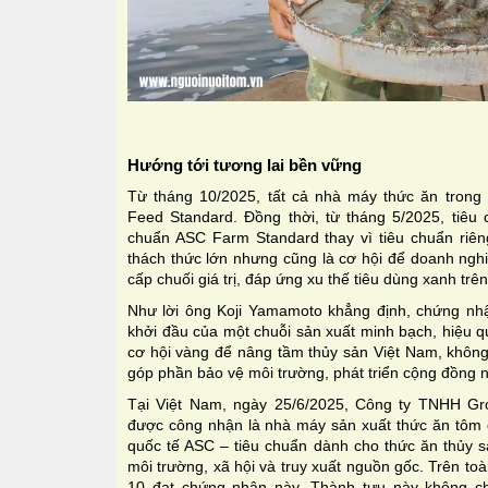
Hướng tới tương lai bền vững
Từ tháng 10/2025, tất cả nhà máy thức ăn trong
Feed Standard. Đồng thời, từ tháng 5/2025, tiêu 
chuẩn ASC Farm Standard thay vì tiêu chuẩn riêng
thách thức lớn nhưng cũng là cơ hội để doanh ngh
cấp chuối giá trị, đáp ứng xu thế tiêu dùng xanh trên 
Như lời ông Koji Yamamoto khẳng định, chứng nhậ
khởi đầu của một chuỗi sản xuất minh bạch, hiệu qu
cơ hội vàng để nâng tầm thủy sản Việt Nam, không 
góp phần bảo vệ môi trường, phát triển cộng đồng
Tại Việt Nam, ngày 25/6/2025, Công ty TNHH Grob
được công nhận là nhà máy sản xuất thức ăn tôm đ
quốc tế ASC – tiêu chuẩn dành cho thức ăn thủy s
môi trường, xã hội và truy xuất nguồn gốc. Trên to
10 đạt chứng nhận này. Thành tựu này không chỉ