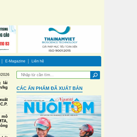
E-Magazine
Liên hệ
8/2026
 lái
n/kg
CÁC ẤN PHẨM ĐÃ XUẤT BẢN
xuất
C.P.
g mô
TA,
công