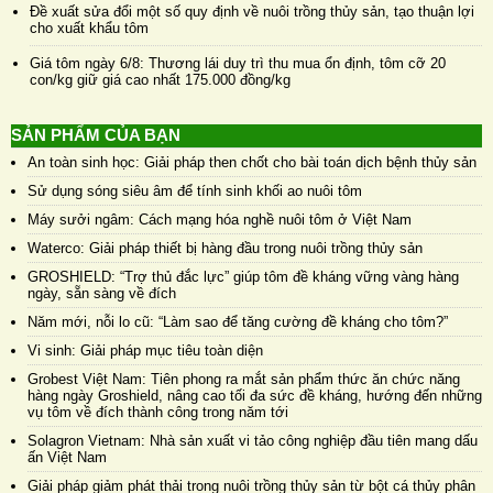
Đề xuất sửa đổi một số quy định về nuôi trồng thủy sản, tạo thuận lợi
cho xuất khẩu tôm
Giá tôm ngày 6/8: Thương lái duy trì thu mua ổn định, tôm cỡ 20
con/kg giữ giá cao nhất 175.000 đồng/kg
SẢN PHẨM CỦA BẠN
An toàn sinh học: Giải pháp then chốt cho bài toán dịch bệnh thủy sản
Sử dụng sóng siêu âm để tính sinh khối ao nuôi tôm
Máy sưởi ngâm: Cách mạng hóa nghề nuôi tôm ở Việt Nam
Waterco: Giải pháp thiết bị hàng đầu trong nuôi trồng thủy sản
GROSHIELD: “Trợ thủ đắc lực” giúp tôm đề kháng vững vàng hàng
ngày, sẵn sàng về đích
Năm mới, nỗi lo cũ: “Làm sao để tăng cường đề kháng cho tôm?”
Vi sinh: Giải pháp mục tiêu toàn diện
Grobest Việt Nam: Tiên phong ra mắt sản phẩm thức ăn chức năng
hàng ngày Groshield, nâng cao tối đa sức đề kháng, hướng đến những
vụ tôm về đích thành công trong năm tới
Solagron Vietnam: Nhà sản xuất vi tảo công nghiệp đầu tiên mang dấu
ấn Việt Nam
Giải pháp giảm phát thải trong nuôi trồng thủy sản từ bột cá thủy phân