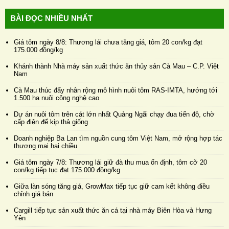
BÀI ĐỌC NHIỀU NHẤT
Giá tôm ngày 8/8: Thương lái chưa tăng giá, tôm 20 con/kg đạt
175.000 đồng/kg
Khánh thành Nhà máy sản xuất thức ăn thủy sản Cà Mau – C.P. Việt
Nam
Cà Mau thúc đẩy nhân rộng mô hình nuôi tôm RAS-IMTA, hướng tới
1.500 ha nuôi công nghệ cao
Dự án nuôi tôm trên cát lớn nhất Quảng Ngãi chạy đua tiến độ, chờ
cấp điện để kịp thả giống
Doanh nghiệp Ba Lan tìm nguồn cung tôm Việt Nam, mở rộng hợp tác
thương mại hai chiều
Giá tôm ngày 7/8: Thương lái giữ đà thu mua ổn định, tôm cỡ 20
con/kg tiếp tục đạt 175.000 đồng/kg
Giữa làn sóng tăng giá, GrowMax tiếp tục giữ cam kết không điều
chỉnh giá bán
Cargill tiếp tục sản xuất thức ăn cá tại nhà máy Biên Hòa và Hưng
Yên