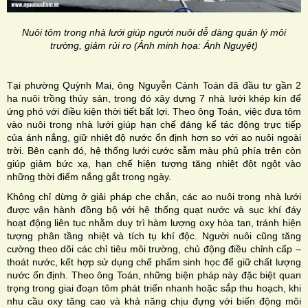
Nuôi tôm trong nhà lưới giúp người nuôi dễ dàng quản lý môi
trường, giảm rủi ro (Ảnh minh họa: Ánh Nguyệt)
Tại phường Quỳnh Mai, ông Nguyễn Cảnh Toán đã đầu tư gần 2
ha nuôi trồng thủy sản, trong đó xây dựng 7 nhà lưới khép kín để
ứng phó với điều kiện thời tiết bất lợi. Theo ông Toán, việc đưa tôm
vào nuôi trong nhà lưới giúp hạn chế đáng kể tác động trực tiếp
của ánh nắng, giữ nhiệt độ nước ổn định hơn so với ao nuôi ngoài
trời. Bên cạnh đó, hệ thống lưới cước sẫm màu phủ phía trên còn
giúp giảm bức xạ, hạn chế hiện tượng tăng nhiệt đột ngột vào
những thời điểm nắng gắt trong ngày.
Không chỉ dừng ở giải pháp che chắn, các ao nuôi trong nhà lưới
được vận hành đồng bộ với hệ thống quạt nước và sục khí đáy
hoạt động liên tục nhằm duy trì hàm lượng oxy hòa tan, tránh hiện
tượng phân tầng nhiệt và tích tụ khí độc. Người nuôi cũng tăng
cường theo dõi các chỉ tiêu môi trường, chủ động điều chỉnh cấp –
thoát nước, kết hợp sử dụng chế phẩm sinh học để giữ chất lượng
nước ổn định. Theo ông Toán, những biện pháp này đặc biệt quan
trọng trong giai đoạn tôm phát triển nhanh hoặc sắp thu hoạch, khi
nhu cầu oxy tăng cao và khả năng chịu đựng với biến động môi