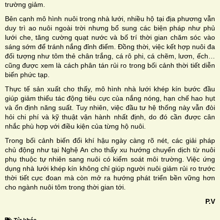
trường giảm.
Bên cạnh mô hình nuôi trong nhà lưới, nhiều hộ tại địa phương vẫn
duy trì ao nuôi ngoài trời nhưng bổ sung các biện pháp như phủ
lưới che, tăng cường quạt nước và bố trí thời gian chăm sóc vào
sáng sớm để tránh nắng đỉnh điểm. Đồng thời, việc kết hợp nuôi đa
đối tượng như tôm thẻ chân trắng, cá rô phi, cá chẽm, lươn, ếch…
cũng được xem là cách phân tán rủi ro trong bối cảnh thời tiết diễn
biến phức tạp.
Thực tế sản xuất cho thấy, mô hình nhà lưới khép kín bước đầu
giúp giảm thiểu tác động tiêu cực của nắng nóng, hạn chế hao hụt
và ổn định năng suất. Tuy nhiên, việc đầu tư hệ thống này vẫn đòi
hỏi chi phí và kỹ thuật vận hành nhất định, do đó cần được cân
nhắc phù hợp với điều kiện của từng hộ nuôi.
Trong bối cảnh biến đổi khí hậu ngày càng rõ nét, các giải pháp
chủ động như tại Nghệ An cho thấy xu hướng chuyển dịch từ nuôi
phụ thuộc tự nhiên sang nuôi có kiểm soát môi trường. Việc ứng
dụng nhà lưới khép kín không chỉ giúp người nuôi giảm rủi ro trước
thời tiết cực đoan mà còn mở ra hướng phát triển bền vững hơn
cho ngành nuôi tôm trong thời gian tới.
P.V