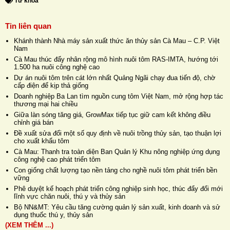
Từ khóa
Tin liên quan
Khánh thành Nhà máy sản xuất thức ăn thủy sản Cà Mau – C.P. Việt
Nam
Cà Mau thúc đẩy nhân rộng mô hình nuôi tôm RAS-IMTA, hướng tới
1.500 ha nuôi công nghệ cao
Dự án nuôi tôm trên cát lớn nhất Quảng Ngãi chạy đua tiến độ, chờ
cấp điện để kịp thả giống
Doanh nghiệp Ba Lan tìm nguồn cung tôm Việt Nam, mở rộng hợp tác
thương mại hai chiều
Giữa làn sóng tăng giá, GrowMax tiếp tục giữ cam kết không điều
chỉnh giá bán
Đề xuất sửa đổi một số quy định về nuôi trồng thủy sản, tạo thuận lợi
cho xuất khẩu tôm
Cà Mau: Thanh tra toàn diện Ban Quản lý Khu nông nghiệp ứng dụng
công nghệ cao phát triển tôm
Con giống chất lượng tạo nền tảng cho nghề nuôi tôm phát triển bền
vững
Phê duyệt kế hoạch phát triển công nghiệp sinh học, thúc đẩy đổi mới
lĩnh vực chăn nuôi, thú y và thủy sản
Bộ NN&MT: Yêu cầu tăng cường quản lý sản xuất, kinh doanh và sử
dụng thuốc thú y, thủy sản
(XEM THÊM ...)