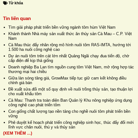
Từ khóa
Tin liên quan
Tìm giải pháp phát triển bền vững ngành tôm hùm Việt Nam
Khánh thành Nhà máy sản xuất thức ăn thủy sản Cà Mau – C.P. Việt
Nam
Cà Mau thúc đẩy nhân rộng mô hình nuôi tôm RAS-IMTA, hướng tới
1.500 ha nuôi công nghệ cao
Dự án nuôi tôm trên cát lớn nhất Quảng Ngãi chạy đua tiến độ, chờ
cấp điện để kịp thả giống
Doanh nghiệp Ba Lan tìm nguồn cung tôm Việt Nam, mở rộng hợp tác
thương mại hai chiều
Giữa làn sóng tăng giá, GrowMax tiếp tục giữ cam kết không điều
chỉnh giá bán
Đề xuất sửa đổi một số quy định về nuôi trồng thủy sản, tạo thuận lợi
cho xuất khẩu tôm
Cà Mau: Thanh tra toàn diện Ban Quản lý Khu nông nghiệp ứng dụng
công nghệ cao phát triển tôm
Con giống chất lượng tạo nền tảng cho nghề nuôi tôm phát triển bền
vững
Phê duyệt kế hoạch phát triển công nghiệp sinh học, thúc đẩy đổi mới
lĩnh vực chăn nuôi, thú y và thủy sản
(XEM THÊM ...)