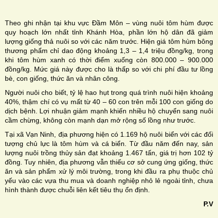
Theo ghi nhận tại khu vực Đầm Môn – vùng nuôi tôm hùm được
quy hoạch lớn nhất tỉnh Khánh Hòa, phần lớn hộ dân đã giảm
lượng giống thả nuôi so với các năm trước. Hiện giá tôm hùm bông
thương phẩm chỉ dao động khoảng 1,3 – 1,4 triệu đồng/kg, trong
khi tôm hùm xanh có thời điểm xuống còn 800.000 – 900.000
đồng/kg. Mức giá này được cho là thấp so với chi phí đầu tư lồng
bè, con giống, thức ăn và nhân công.
Người nuôi cho biết, tỷ lệ hao hụt trong quá trình nuôi hiện khoảng
40%, thậm chí có vụ mất từ 40 – 60 con trên mỗi 100 con giống do
dịch bệnh. Lợi nhuận giảm mạnh khiến nhiều hộ chuyển sang nuôi
cầm chừng, không còn mạnh dạn mở rộng số lồng như trước.
Tại xã Vạn Ninh, địa phương hiện có 1.169 hộ nuôi biển với các đối
tượng chủ lực là tôm hùm và cá biển. Từ đầu năm đến nay, sản
lượng nuôi trồng thủy sản đạt khoảng 1.467 tấn, giá trị hơn 102 tỷ
đồng. Tuy nhiên, địa phương vẫn thiếu cơ sở cung ứng giống, thức
ăn và sản phẩm xử lý môi trường, trong khi đầu ra phụ thuộc chủ
yếu vào các vựa thu mua và doanh nghiệp nhỏ lẻ ngoài tỉnh, chưa
hình thành được chuỗi liên kết tiêu thụ ổn định.
P.V