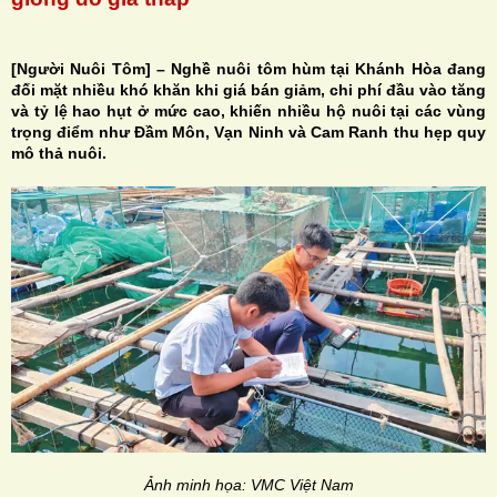
[Người Nuôi Tôm] – Nghề nuôi tôm hùm tại Khánh Hòa đang
đối mặt nhiều khó khăn khi giá bán giảm, chi phí đầu vào tăng
và tỷ lệ hao hụt ở mức cao, khiến nhiều hộ nuôi tại các vùng
H
trọng điểm như Đầm Môn, Vạn Ninh và Cam Ranh thu hẹp quy
mô thả nuôi.
N
Ảnh minh họa: VMC Việt Nam