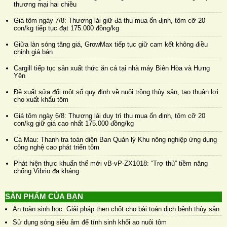
thương mại hai chiều
Giá tôm ngày 7/8: Thương lái giữ đà thu mua ổn định, tôm cỡ 20
con/kg tiếp tục đạt 175.000 đồng/kg
Giữa làn sóng tăng giá, GrowMax tiếp tục giữ cam kết không điều
chỉnh giá bán
Cargill tiếp tục sản xuất thức ăn cá tại nhà máy Biên Hòa và Hưng
Yên
Đề xuất sửa đổi một số quy định về nuôi trồng thủy sản, tạo thuận lợi
cho xuất khẩu tôm
Giá tôm ngày 6/8: Thương lái duy trì thu mua ổn định, tôm cỡ 20
con/kg giữ giá cao nhất 175.000 đồng/kg
Cà Mau: Thanh tra toàn diện Ban Quản lý Khu nông nghiệp ứng dụng
công nghệ cao phát triển tôm
Phát hiện thực khuẩn thể mới vB-vP-ZX1018: “Trợ thủ” tiềm năng
chống Vibrio đa kháng
SẢN PHẨM CỦA BẠN
An toàn sinh học: Giải pháp then chốt cho bài toán dịch bệnh thủy sản
Sử dụng sóng siêu âm để tính sinh khối ao nuôi tôm