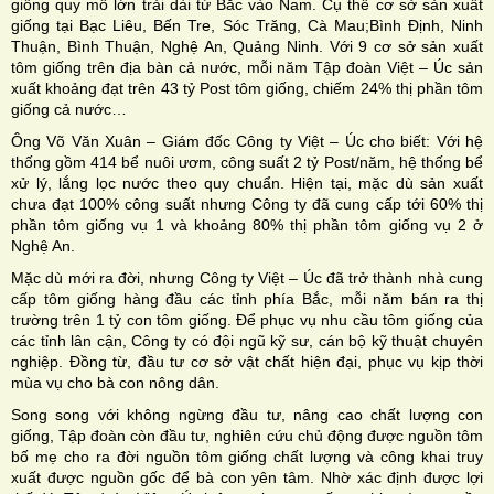
giống quy mô lớn trải dài từ Bắc vào Nam. Cụ thể cơ sở sản xuất
giống tại Bạc Liêu, Bến Tre, Sóc Trăng, Cà Mau;Bình Định, Ninh
Thuận, Bình Thuận, Nghệ An, Quảng Ninh. Với 9 cơ sở sản xuất
tôm giống trên địa bàn cả nước, mỗi năm Tập đoàn Việt – Úc sản
xuất khoảng đạt trên 43 tỷ Post tôm giống, chiếm 24% thị phần tôm
giống cả nước…
Ông Võ Văn Xuân – Giám đốc Công ty Việt – Úc cho biết: Với hệ
thống gồm 414 bể nuôi ươm, công suất 2 tỷ Post/năm, hệ thống bể
xử lý, lắng lọc nước theo quy chuẩn. Hiện tại, mặc dù sản xuất
chưa đạt 100% công suất nhưng Công ty đã cung cấp tới 60% thị
phần tôm giống vụ 1 và khoảng 80% thị phần tôm giống vụ 2 ở
Nghệ An.
Mặc dù mới ra đời, nhưng Công ty Việt – Úc đã trở thành nhà cung
cấp tôm giống hàng đầu các tỉnh phía Bắc, mỗi năm bán ra thị
trường trên 1 tỷ con tôm giống. Để phục vụ nhu cầu tôm giống của
các tỉnh lân cận, Công ty có đội ngũ kỹ sư, cán bộ kỹ thuật chuyên
nghiệp. Đồng từ, đầu tư cơ sở vật chất hiện đại, phục vụ kịp thời
mùa vụ cho bà con nông dân.
Song song với không ngừng đầu tư, nâng cao chất lượng con
giống, Tập đoàn còn đầu tư, nghiên cứu chủ động được nguồn tôm
bố mẹ cho ra đời nguồn tôm giống chất lượng và công khai truy
xuất được nguồn gốc để bà con yên tâm. Nhờ xác định được lợi