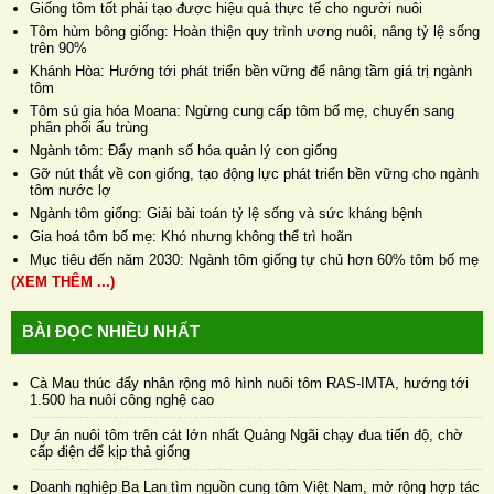
Giống tôm tốt phải tạo được hiệu quả thực tế cho người nuôi
Tôm hùm bông giống: Hoàn thiện quy trình ương nuôi, nâng tỷ lệ sống
trên 90%
Khánh Hòa: Hướng tới phát triển bền vững để nâng tầm giá trị ngành
tôm
Tôm sú gia hóa Moana: Ngừng cung cấp tôm bố mẹ, chuyển sang
phân phối ấu trùng
Ngành tôm: Đẩy mạnh số hóa quản lý con giống
Gỡ nút thắt về con giống, tạo động lực phát triển bền vững cho ngành
tôm nước lợ
Ngành tôm giống: Giải bài toán tỷ lệ sống và sức kháng bệnh
Gia hoá tôm bố mẹ: Khó nhưng không thể trì hoãn
Mục tiêu đến năm 2030: Ngành tôm giống tự chủ hơn 60% tôm bố mẹ
(XEM THÊM ...)
BÀI ĐỌC NHIỀU NHẤT
Cà Mau thúc đẩy nhân rộng mô hình nuôi tôm RAS-IMTA, hướng tới
1.500 ha nuôi công nghệ cao
Dự án nuôi tôm trên cát lớn nhất Quảng Ngãi chạy đua tiến độ, chờ
cấp điện để kịp thả giống
Doanh nghiệp Ba Lan tìm nguồn cung tôm Việt Nam, mở rộng hợp tác