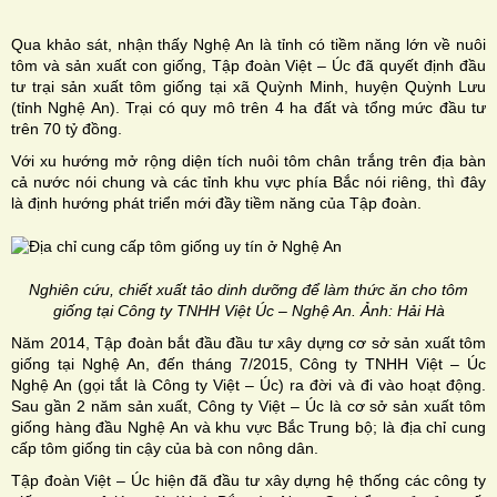
Qua khảo sát, nhận thấy Nghệ An là tỉnh có tiềm năng lớn về nuôi
tôm và sản xuất con giống, Tập đoàn Việt – Úc đã quyết định đầu
tư trại sản xuất tôm giống tại xã Quỳnh Minh, huyện Quỳnh Lưu
(tỉnh Nghệ An). Trại có quy mô trên 4 ha đất và tổng mức đầu tư
trên 70 tỷ đồng.
H
Với xu hướng mở rộng diện tích nuôi tôm chân trắng trên địa bàn
N
cả nước nói chung và các tỉnh khu vực phía Bắc nói riêng, thì đây
là định hướng phát triển mới đầy tiềm năng của Tập đoàn.
Nghiên cứu, chiết xuất tảo dinh dưỡng để làm thức ăn cho tôm
giống tại Công ty TNHH Việt Úc – Nghệ An. Ảnh: Hải Hà
Năm 2014, Tập đoàn bắt đầu đầu tư xây dựng cơ sở sản xuất tôm
giống tại Nghệ An, đến tháng 7/2015, Công ty TNHH Việt – Úc
Nghệ An (gọi tắt là Công ty Việt – Úc) ra đời và đi vào hoạt động.
Sau gần 2 năm sản xuất, Công ty Việt – Úc là cơ sở sản xuất tôm
giống hàng đầu Nghệ An và khu vực Bắc Trung bộ; là địa chỉ cung
cấp tôm giống tin cậy của bà con nông dân.
Tập đoàn Việt – Úc hiện đã đầu tư xây dựng hệ thống các công ty