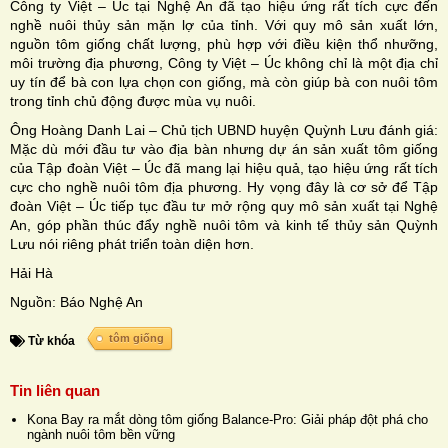
Công ty Việt – Úc tại Nghệ An đã tạo hiệu ứng rất tích cực đến
nghề nuôi thủy sản mặn lợ của tỉnh. Với quy mô sản xuất lớn,
nguồn tôm giống chất lượng, phù hợp với điều kiện thổ nhưỡng,
môi trường địa phương, Công ty Việt – Úc không chỉ là một địa chỉ
uy tín để bà con lựa chọn con giống, mà còn giúp bà con nuôi tôm
trong tỉnh chủ động được mùa vụ nuôi.
Ông Hoàng Danh Lai – Chủ tịch UBND huyện Quỳnh Lưu đánh giá:
Mặc dù mới đầu tư vào địa bàn nhưng dự án sản xuất tôm giống
của Tập đoàn Việt – Úc đã mang lại hiệu quả, tạo hiệu ứng rất tích
cực cho nghề nuôi tôm địa phương. Hy vọng đây là cơ sở để Tập
đoàn Việt – Úc tiếp tục đầu tư mở rộng quy mô sản xuất tại Nghệ
An, góp phần thúc đẩy nghề nuôi tôm và kinh tế thủy sản Quỳnh
Lưu nói riêng phát triển toàn diện hơn.
Hải Hà
Nguồn: Báo Nghệ An
tôm giống
Từ khóa
Tin liên quan
Kona Bay ra mắt dòng tôm giống Balance-Pro: Giải pháp đột phá cho
ngành nuôi tôm bền vững