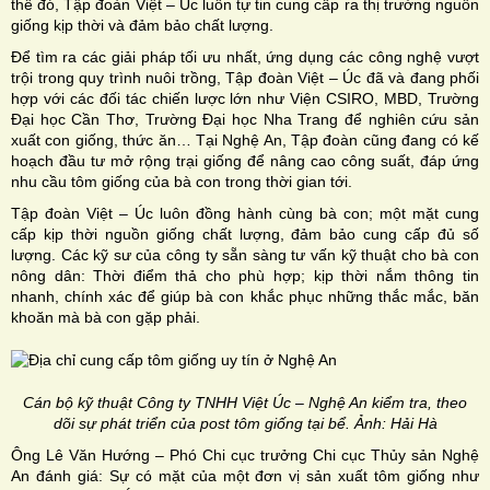
thế đó, Tập đoàn Việt – Úc luôn tự tin cung cấp ra thị trường nguồn
giống kịp thời và đảm bảo chất lượng.
Để tìm ra các giải pháp tối ưu nhất, ứng dụng các công nghệ vượt
trội trong quy trình nuôi trồng, Tập đoàn Việt – Úc đã và đang phối
hợp với các đối tác chiến lược lớn như Viện CSIRO, MBD, Trường
Đại học Cần Thơ, Trường Đại học Nha Trang để nghiên cứu sản
xuất con giống, thức ăn… Tại Nghệ An, Tập đoàn cũng đang có kế
hoạch đầu tư mở rộng trại giống để nâng cao công suất, đáp ứng
nhu cầu tôm giống của bà con trong thời gian tới.
Tập đoàn Việt – Úc luôn đồng hành cùng bà con; một mặt cung
cấp kịp thời nguồn giống chất lượng, đảm bảo cung cấp đủ số
lượng. Các kỹ sư của công ty sẵn sàng tư vấn kỹ thuật cho bà con
nông dân: Thời điểm thả cho phù hợp; kịp thời nắm thông tin
nhanh, chính xác để giúp bà con khắc phục những thắc mắc, băn
khoăn mà bà con gặp phải.
Cán bộ kỹ thuật Công ty TNHH Việt Úc – Nghệ An kiểm tra, theo
dõi sự phát triển của post tôm giống tại bể. Ảnh: Hải Hà
Ông Lê Văn Hướng – Phó Chi cục trưởng Chi cục Thủy sản Nghệ
An đánh giá: Sự có mặt của một đơn vị sản xuất tôm giống như