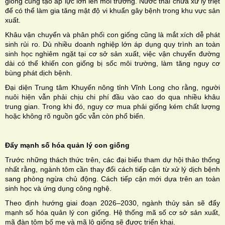
giống cũng tạo áp lực lớn lên môi trường. Nước thải chưa xử lý triệt
để có thể làm gia tăng mật độ vi khuẩn gây bệnh trong khu vực sản
xuất.
Khâu vận chuyển và phân phối con giống cũng là mắt xích dễ phát
sinh rủi ro. Dù nhiều doanh nghiệp lớn áp dụng quy trình an toàn
sinh học nghiêm ngặt tại cơ sở sản xuất, việc vận chuyển đường
dài có thể khiến con giống bị sốc môi trường, làm tăng nguy cơ
bùng phát dịch bệnh.
Đại diện Trung tâm Khuyến nông tỉnh Vĩnh Long cho rằng, người
nuôi hiện vẫn phải chịu chi phí đầu vào cao do qua nhiều khâu
trung gian. Trong khi đó, nguy cơ mua phải giống kém chất lượng
hoặc không rõ nguồn gốc vẫn còn phổ biến.
Đẩy mạnh số hóa quản lý con giống
Trước những thách thức trên, các đại biểu tham dự hội thảo thống
nhất rằng, ngành tôm cần thay đổi cách tiếp cận từ xử lý dịch bệnh
sang phòng ngừa chủ động. Cách tiếp cận mới dựa trên an toàn
sinh học và ứng dụng công nghệ.
Theo định hướng giai đoạn 2026–2030, ngành thủy sản sẽ đẩy
mạnh số hóa quản lý con giống. Hệ thống mã số cơ sở sản xuất,
mã đàn tôm bố mẹ và mã lô giống sẽ được triển khai.