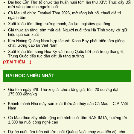
Đại học Cần Thơ tổ chức tập huấn nuôi tôm lần thứ XIV: Thúc đẩy đổi
mới sáng tạo cho người nuôi
Cà Mau tổ chức Festival Tôm 2026, mở rộng kết nối chuỗi giá trị
ngành tôm
Xuất khẩu tôm tăng trưởng mạnh, áp lực logistics gia tăng
Giá thức ăn tăng, tôm mất giá: Người nuôi tôm Hà Tĩnh xoay xở giữ
hiệu quả sản xuất
Kim Hoàng Quảng Nam hợp tác với Kona Bay phát triển tôm giống
chất lượng cao tại Việt Nam
Xuất khẩu tôm sang Hoa Kỳ và Trung Quốc bứt phá trong tháng 6,
Trung Quốc tiếp tục dẫn dắt đà tăng trưởng
(XEM THÊM ...)
BÀI ĐỌC NHIỀU NHẤT
Giá tôm ngày 8/8: Thương lái chưa tăng giá, tôm 20 con/kg đạt
175.000 đồng/kg
Khánh thành Nhà máy sản xuất thức ăn thủy sản Cà Mau – C.P. Việt
Nam
Cà Mau thúc đẩy nhân rộng mô hình nuôi tôm RAS-IMTA, hướng tới
1.500 ha nuôi công nghệ cao
Dự án nuôi tôm trên cát lớn nhất Quảng Ngãi chạy đua tiến độ, chờ