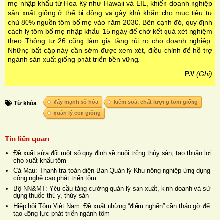
mẹ nhập khẩu từ Hoa Kỳ như Hawaii và EIL, khiến doanh nghiệp
sản xuất giống ở thế bị động và gây khó khăn cho mục tiêu tự
chủ 80% nguồn tôm bố mẹ vào năm 2030. Bên cạnh đó, quy định
cách ly tôm bố mẹ nhập khẩu 15 ngày để chờ kết quả xét nghiệm
theo Thông tư 26 cũng làm gia tăng rủi ro cho doanh nghiệp.
Những bất cập này cần sớm được xem xét, điều chỉnh để hỗ trợ
ngành sản xuất giống phát triển bền vững.
P.V
(Ghi)
đẩy mạnh số hóa
kiểm soát chất lượng tôm giống
Từ khóa
quản lý con giống
Tin liên quan
Đề xuất sửa đổi một số quy định về nuôi trồng thủy sản, tạo thuận lợi
cho xuất khẩu tôm
Cà Mau: Thanh tra toàn diện Ban Quản lý Khu nông nghiệp ứng dụng
công nghệ cao phát triển tôm
Bộ NN&MT: Yêu cầu tăng cường quản lý sản xuất, kinh doanh và sử
dụng thuốc thú y, thủy sản
Hiệp hội Tôm Việt Nam: Đề xuất những “điểm nghẽn” cần tháo gỡ để
tạo động lực phát triển ngành tôm