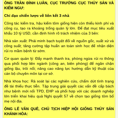
ÔNG TRẦN ĐÌNH LUÂN, CỤC TRƯỞNG CỤC THỦY SẢN VÀ
KIỂM NGƯ:
Chỉ đạo chiến lược về liên kết 3 nhà
Công tác kiểm tra, hậu kiểm tôm giống hiện còn thiếu kinh phí và
công cụ, tạo ra khoảng trống quản lý lớn. Để đạt mục tiêu xuất
khẩu 10 tỷ USD, cần định hình rõ trách nhiệm của 3 bên:
Nhà sản xuất: Phải minh bạch tuyệt đối về nguồn gốc, xuất xứ và
công suất; tăng cường tập huấn an toàn sinh học để nhận diện
rủi ro mầm bệnh từ sớm.
Cơ quan quản lý: Đẩy mạnh thanh tra, phòng ngừa rủi ro thông
qua phối hợp liên ngành (công an, biên phòng) để ngăn chặn
giống lậu, trôi nổi; nâng cao năng lực hướng dẫn kỹ thuật của
cán bộ chuyên môn tại cơ sở.
Nhà khoa học: Rà soát lại các nghiên cứu, chấm dứt tình trạng
đề tài thiếu thực tiễn. Tập trung giải quyết các vấn đề cấp bách
như bệnh mới nổi TPD, EHP và phối hợp với các doanh nghiệp
lớn triển khai hiệu quả Nghị quyết 57 về chọn tạo giống tôm bố
mẹ nội địa.
ÔNG LÊ VĂN QUÊ, CHỦ TỊCH HIỆP HỘI GIỐNG THỦY SẢN
KHÁNH HÒA: