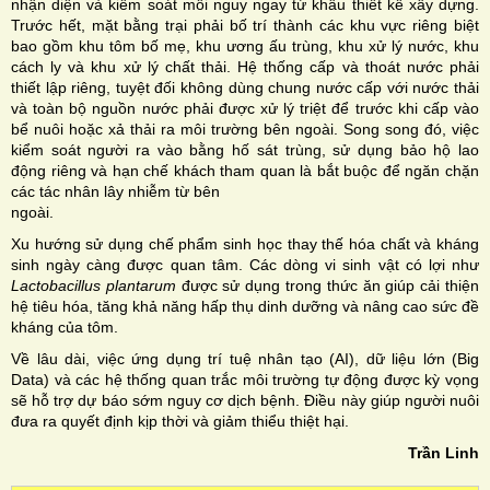
nhận diện và kiểm soát mối nguy ngay từ khâu thiết kế xây dựng.
Trước hết, mặt bằng trại phải bố trí thành các khu vực riêng biệt
bao gồm khu tôm bố mẹ, khu ương ấu trùng, khu xử lý nước, khu
cách ly và khu xử lý chất thải. Hệ thống cấp và thoát nước phải
thiết lập riêng, tuyệt đối không dùng chung nước cấp với nước thải
và toàn bộ nguồn nước phải được xử lý triệt để trước khi cấp vào
bể nuôi hoặc xả thải ra môi trường bên ngoài. Song song đó, việc
kiểm soát người ra vào bằng hố sát trùng, sử dụng bảo hộ lao
động riêng và hạn chế khách tham quan là bắt buộc để ngăn chặn
các tác nhân lây nhiễm từ bên
ngoài.
Xu hướng sử dụng chế phẩm sinh học thay thế hóa chất và kháng
sinh ngày càng được quan tâm. Các dòng vi sinh vật có lợi như
Lactobacillus plantarum
được sử dụng trong thức ăn giúp cải thiện
hệ tiêu hóa, tăng khả năng hấp thụ dinh dưỡng và nâng cao sức đề
kháng của tôm.
Về lâu dài, việc ứng dụng trí tuệ nhân tạo (AI), dữ liệu lớn (Big
Data) và các hệ thống quan trắc môi trường tự động được kỳ vọng
sẽ hỗ trợ dự báo sớm nguy cơ dịch bệnh. Điều này giúp người nuôi
đưa ra quyết định kịp thời và giảm thiểu thiệt hại.
Trần Linh