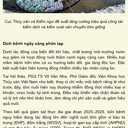
Cục Thủy sản và Kiểm ngư đề xuất tăng cường hiệu quả công tác
kiểm dịch và kiểm soát vận chuyển tôm giống
Dịch bệnh ngày càng phức tạp
Dưới tác động của biến đổi khí hậu, chất lượng môi trường nước
suy giảm và hoạt động nuôi thâm canh ngày càng cao. Nhiều loại
mầm bệnh trên tôm có xu hướng biến đổi, gia tăng độc lực. Đặc
biệt xuất hiện hiện tượng đồng nhiễm nhiều tác nhân cùng lúc.
Tại hội thảo, PGS.TS Võ Văn Nha, Phó Giám đốc Viện Khoa học
Thủy sản Việt Nam cho biết, thay vì chỉ mắc một bệnh riêng lẻ như
trước đây, tôm nuôi hiện nay thường nhiễm đồng thời nhiều loại vi
khuẩn, virus hoặc ký sinh trùng. Điều này khiến việc chẩn đoán và
xử lý trở nên khó khăn hơn, làm tăng chi phí sản xuất và giảm hiệu
quả nuôi.
Theo kết quả giám sát thực địa giai đoạn 2025–2026, bốn bệnh
nguy hiểm đang tác động lớn đến nghề nuôi tôm gồm vi bào tử
trùng (EHP), đốm trắng (WSSV), hoại tử gan tụy cấp tính (AHPND)