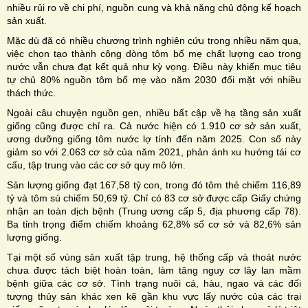
nhiều rủi ro về chi phí, nguồn cung và khả năng chủ động kế hoạch
sản xuất.
Mặc dù đã có nhiều chương trình nghiên cứu trong nhiều năm qua,
việc chọn tạo thành công dòng tôm bố mẹ chất lượng cao trong
nước vẫn chưa đạt kết quả như kỳ vọng. Điều này khiến mục tiêu
tự chủ 80% nguồn tôm bố mẹ vào năm 2030 đối mặt với nhiều
thách thức.
Ngoài câu chuyện nguồn gen, nhiều bất cập về hạ tầng sản xuất
giống cũng được chỉ ra. Cả nước hiện có 1.910 cơ sở sản xuất,
ương dưỡng giống tôm nước lợ tính đến năm 2025. Con số này
giảm so với 2.063 cơ sở của năm 2021, phản ánh xu hướng tái cơ
cấu, tập trung vào các cơ sở quy mô lớn.
Sản lượng giống đạt 167,58 tỷ con, trong đó tôm thẻ chiếm 116,89
tỷ và tôm sú chiếm 50,69 tỷ. Chỉ có 83 cơ sở được cấp Giấy chứng
nhận an toàn dịch bệnh (Trung ương cấp 5, địa phương cấp 78).
Ba tỉnh trọng điểm chiếm khoảng 62,8% số cơ sở và 82,6% sản
lượng giống.
Tại một số vùng sản xuất tập trung, hệ thống cấp và thoát nước
chưa được tách biệt hoàn toàn, làm tăng nguy cơ lây lan mầm
bệnh giữa các cơ sở. Tình trạng nuôi cá, hàu, ngao và các đối
tượng thủy sản khác xen kẽ gần khu vực lấy nước của các trại