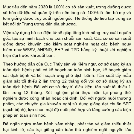
Mục tiêu đến năm 2030 là 100% cơ sở sản xuất, ương dưỡng được
số hóa dữ liệu và quản lý trên nền tảng số. 100% lô tôm bố mẹ và
tôm giống được truy xuất nguồn gốc. Hệ thống dữ liệu tập trung sẽ
kết nối từ Trung ương đến địa phương.
Việc xây dựng hồ sơ điện tử sẽ giúp tăng khả năng truy xuất nguồn
gốc, tạo sự minh bạch cho toàn chuỗi sản xuất. Các cơ sở sản xuất
giống được khuyến cáo kiểm soát nghiêm ngặt các bệnh nguy
hiểm như WSSV, AHPND, EHP và TPD bằng kỹ thuật xét nghiệm
hiện đại trước khi xuất bán.
Theo hướng dẫn của Cục Thủy sản và Kiểm ngư, cơ sở đăng ký an
toàn dịch bệnh phải có kế hoạch an toàn sinh học, kế hoạch giám
sát dịch bệnh và kế hoạch ứng phó dịch bệnh. Tần suất lấy mẫu
giám sát tối thiểu 2 lần trong 12 tháng đối với cơ sở đăng ký an
toàn dịch bệnh. Đối với cơ sở duy trì điều kiện, tần suất tối thiểu 1
lần trong 12 tháng. Xét nghiệm phải thực hiện tại phòng thử
nghiệm được công nhận hoặc chỉ định. Đối với người nuôi thương
phẩm, các chuyên gia khuyến nghị sử dụng giống đạt chuẩn SPF
(sạch bệnh), lựa chọn mật độ nuôi phù hợp và tăng cường các biện
pháp an toàn sinh học.
Để ngăn ngừa mầm bệnh xâm nhập, phát tán và giảm thiểu thiệt
hại kinh tế, các trại giống cần tuân thủ nghiêm ngặt nguyên tắc