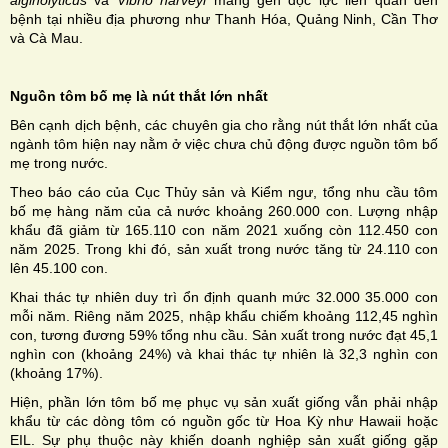
alginolyticus
và
Vibrio harveyi
mang gen độc lực liên quan đến
bệnh tại nhiều địa phương như Thanh Hóa, Quảng Ninh, Cần Thơ
và Cà Mau.
Nguồn tôm bố mẹ là nút thắt lớn nhất
Bên cạnh dịch bệnh, các chuyên gia cho rằng nút thắt lớn nhất của
ngành tôm hiện nay nằm ở việc chưa chủ động được nguồn tôm bố
mẹ trong nước.
Theo báo cáo của Cục Thủy sản và Kiểm ngư, tổng nhu cầu tôm
bố mẹ hàng năm của cả nước khoảng 260.000 con. Lượng nhập
khẩu đã giảm từ 165.110 con năm 2021 xuống còn 112.450 con
năm 2025. Trong khi đó, sản xuất trong nước tăng từ 24.110 con
lên 45.100 con.
Khai thác tự nhiên duy trì ổn định quanh mức 32.000 35.000 con
mỗi năm. Riêng năm 2025, nhập khẩu chiếm khoảng 112,45 nghìn
con, tương đương 59% tổng nhu cầu. Sản xuất trong nước đạt 45,1
nghìn con (khoảng 24%) và khai thác tự nhiên là 32,3 nghìn con
(khoảng 17%).
Hiện, phần lớn tôm bố mẹ phục vụ sản xuất giống vẫn phải nhập
khẩu từ các dòng tôm có nguồn gốc từ Hoa Kỳ như Hawaii hoặc
EIL. Sự phụ thuộc này khiến doanh nghiệp sản xuất giống gặp