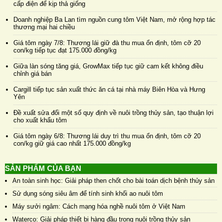
cấp điện để kịp thả giống
Doanh nghiệp Ba Lan tìm nguồn cung tôm Việt Nam, mở rộng hợp tác
thương mại hai chiều
Giá tôm ngày 7/8: Thương lái giữ đà thu mua ổn định, tôm cỡ 20
con/kg tiếp tục đạt 175.000 đồng/kg
Giữa làn sóng tăng giá, GrowMax tiếp tục giữ cam kết không điều
chỉnh giá bán
Cargill tiếp tục sản xuất thức ăn cá tại nhà máy Biên Hòa và Hưng
Yên
Đề xuất sửa đổi một số quy định về nuôi trồng thủy sản, tạo thuận lợi
cho xuất khẩu tôm
Giá tôm ngày 6/8: Thương lái duy trì thu mua ổn định, tôm cỡ 20
con/kg giữ giá cao nhất 175.000 đồng/kg
SẢN PHẨM CỦA BẠN
An toàn sinh học: Giải pháp then chốt cho bài toán dịch bệnh thủy sản
Sử dụng sóng siêu âm để tính sinh khối ao nuôi tôm
Máy sưởi ngâm: Cách mạng hóa nghề nuôi tôm ở Việt Nam
Waterco: Giải pháp thiết bị hàng đầu trong nuôi trồng thủy sản