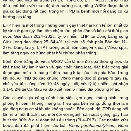
và mờ đục hậu ấu trùng (TPD). Trong đó, EHP, WSSV và AHPND
đều phổ biến với mức độ ảnh hưởng cao, riêng WSSV được đánh
giá có tác động rất cao, trong khi TPD là bệnh mới nổi đang có xu
hướng gia tăng.
EHP hiện là một trong những bệnh gây thiệt hại kinh tế lớn nhất do
ký sinh ở gan tụy, làm tôm chậm lớn, phân đàn và kéo dài thời gian
nuôi. Giai đoạn 2024–2025, tỷ lệ nhiễm EHP tại Đồng bằng sông
Cửu Long dao động 25–34,4%, tại một số tỉnh phía Bắc đạt 11–
27%. Đáng lưu ý, EHP thường xuất hiện cùng vi khuẩn
Vibrio
spp.,
làm tăng nguy cơ bùng phát hội chứng phân trắng.
Bệnh đốm trắng do virus WSSV vẫn là mối đe dọa thường trực do
khả năng lây lan nhanh và gây chết hàng loạt, đặc biệt trong giai
đoạn giao mùa từ tháng 2 đến tháng 5 tại các tỉnh phía Bắc. Trong
khi đó, AHPND do các chủng
Vibrio
mang độc tố pira/pirb gây ra,
chủ yếu tấn công tôm 10–45 ngày tuổi, với tỷ lệ nhiễm ghi nhận
3,1–5,2% tại Cà Mau và đã xuất hiện ở nhiều địa phương khác.
Các chuyên gia cũng cảnh báo việc lạm dụng kháng sinh trong
phòng trị bệnh không mang lại hiệu quả bền vững, đồng thời làm
gia tăng nguy cơ vi khuẩn kháng thuốc. Bên cạnh đó, TPD đang nổi
lên như một thách thức mới đối với ngành sản xuất giống, gây hao
hụt trên 90% ở giai đoạn hậu ấu trùng (PL4–PL7). Các nghiên cứu
bước đầu đã phát hiện các loài
Vibrio parahaemolyticus
,
Vibrio