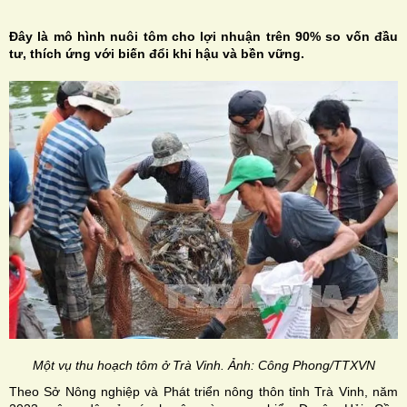
Đây là mô hình nuôi tôm cho lợi nhuận trên 90% so vốn đầu
tư, thích ứng với biến đổi khi hậu và bền vững.
H
N
Một vụ thu hoạch tôm ở Trà Vinh. Ảnh: Công Phong/TTXVN
Theo Sở Nông nghiệp và Phát triển nông thôn tỉnh Trà Vinh, năm