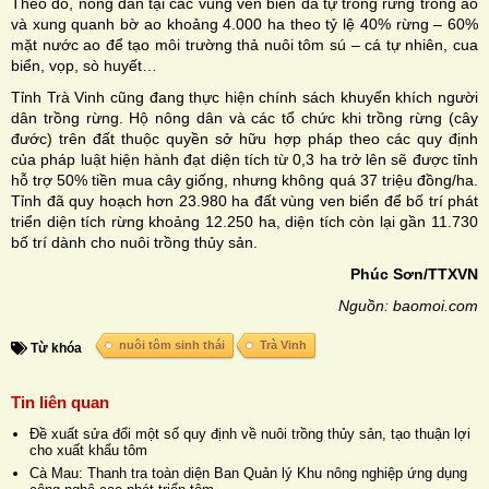
Theo đó, nông dân tại các vùng ven biển đã tự trồng rừng trong ao
và xung quanh bờ ao khoảng 4.000 ha theo tỷ lệ 40% rừng – 60%
mặt nước ao để tạo môi trường thả nuôi tôm sú – cá tự nhiên, cua
biển, vọp, sò huyết…
Tỉnh Trà Vinh cũng đang thực hiện chính sách khuyến khích người
dân trồng rừng. Hộ nông dân và các tổ chức khi trồng rừng (cây
đước) trên đất thuộc quyền sở hữu hợp pháp theo các quy định
của pháp luật hiện hành đạt diện tích từ 0,3 ha trở lên sẽ được tỉnh
hỗ trợ 50% tiền mua cây giống, nhưng không quá 37 triệu đồng/ha.
Tỉnh đã quy hoạch hơn 23.980 ha đất vùng ven biển để bố trí phát
triển diện tích rừng khoảng 12.250 ha, diện tích còn lại gần 11.730
bố trí dành cho nuôi trồng thủy sản.
Phúc Sơn/TTXVN
Nguồn: baomoi.com
nuôi tôm sinh thái
Trà Vinh
Từ khóa
Tin liên quan
Đề xuất sửa đổi một số quy định về nuôi trồng thủy sản, tạo thuận lợi
cho xuất khẩu tôm
Cà Mau: Thanh tra toàn diện Ban Quản lý Khu nông nghiệp ứng dụng