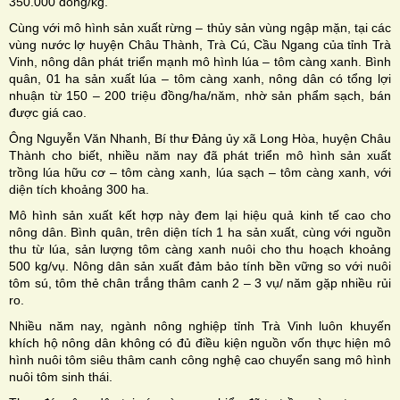
350.000 đồng/kg.
Cùng với mô hình sản xuất rừng – thủy sản vùng ngập mặn, tại các
vùng nước lợ huyện Châu Thành, Trà Cú, Cầu Ngang của tỉnh Trà
Vinh, nông dân phát triển mạnh mô hình lúa – tôm càng xanh. Bình
quân, 01 ha sản xuất lúa – tôm càng xanh, nông dân có tổng lợi
nhuận từ 150 – 200 triệu đồng/ha/năm, nhờ sản phẩm sạch, bán
được giá cao.
Ông Nguyễn Văn Nhanh, Bí thư Đảng ủy xã Long Hòa, huyện Châu
Thành cho biết, nhiều năm nay đã phát triển mô hình sản xuất
trồng lúa hữu cơ – tôm càng xanh, lúa sạch – tôm càng xanh, với
diện tích khoảng 300 ha.
Mô hình sản xuất kết hợp này đem lại hiệu quả kinh tế cao cho
nông dân. Bình quân, trên diện tích 1 ha sản xuất, cùng với nguồn
thu từ lúa, sản lượng tôm càng xanh nuôi cho thu hoạch khoảng
500 kg/vụ. Nông dân sản xuất đảm bảo tính bền vững so với nuôi
tôm sú, tôm thẻ chân trắng thâm canh 2 – 3 vụ/ năm gặp nhiều rủi
ro.
Nhiều năm nay, ngành nông nghiệp tỉnh Trà Vinh luôn khuyến
khích hộ nông dân không có đủ điều kiện nguồn vốn thực hiện mô
hình nuôi tôm siêu thâm canh công nghệ cao chuyển sang mô hình
nuôi tôm sinh thái.