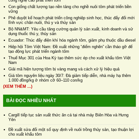
công nghệ cao phát triển tôm
Con giống chất lượng tạo nền tảng cho nghề nuôi tôm phát triển bền
vững
Phê duyệt kế hoạch phát triển công nghiệp sinh học, thúc đẩy đổi mới
lĩnh vực chăn nuôi, thú y và thủy sản
Bộ NN&MT: Yêu cầu tăng cường quản lý sản xuất, kinh doanh và sử
dụng thuốc thú y, thủy sản
Ecuador: Thúc đẩy điện khí hóa ngành tôm, giảm phụ thuộc dầu diesel
Hiệp hội Tôm Việt Nam: Đề xuất những “điểm nghẽn” cần tháo gỡ để
tạo động lực phát triển ngành tôm
Thuế Mục 301 của Hoa Kỳ tạo thêm sức ép cho xuất khẩu tôm Việt
Nam
Giải mã hiện tượng tôm bị vàng mang và cách xử lý hiệu quả
Giá tôm nguyên liệu ngày 30/7: Đà giảm tiếp diễn, nhà máy hạ thêm
1.000 đồng/kg ở nhóm cỡ 60–110 con/kg
(XEM THÊM ...)
BÀI ĐỌC NHIỀU NHẤT
Cargill tiếp tục sản xuất thức ăn cá tại nhà máy Biên Hòa và Hưng
Yên
Đề xuất sửa đổi một số quy định về nuôi trồng thủy sản, tạo thuận lợi
cho xuất khẩu tôm