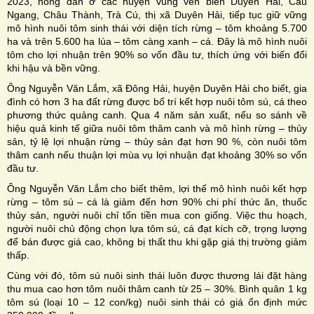
2023, nông dân ở các huyện vùng ven biển Duyên Hải, Cầu
Ngang, Châu Thành, Trà Cú, thị xã Duyên Hải, tiếp tục giữ vững
mô hình nuôi tôm sinh thái với diện tích rừng – tôm khoảng 5.700
ha và trên 5.600 ha lúa – tôm càng xanh – cá. Đây là mô hình nuôi
tôm cho lợi nhuận trên 90% so vốn đầu tư, thích ứng với biến đổi
khi hậu và bền vững.
Ông Nguyễn Văn Lắm, xã Đông Hải, huyện Duyên Hải cho biết, gia
đình có hơn 3 ha đất rừng được bố trí kết hợp nuôi tôm sú, cá theo
phương thức quảng canh. Qua 4 năm sản xuất, nếu so sánh về
hiệu quả kinh tế giữa nuôi tôm thâm canh và mô hình rừng – thủy
sản, tỷ lệ lợi nhuận rừng – thủy sản đạt hơn 90 %, còn nuôi tôm
thâm canh nếu thuận lợi mùa vụ lợi nhuận đạt khoảng 30% so vốn
đầu tư.
Ông Nguyễn Văn Lắm cho biết thêm, lợi thế mô hình nuôi kết hợp
rừng – tôm sú – cá là giảm đến hơn 90% chi phí thức ăn, thuốc
thủy sản, người nuôi chỉ tốn tiền mua con giống. Việc thu hoạch,
người nuôi chủ động chọn lựa tôm sú, cá đạt kích cỡ, trọng lượng
để bán được giá cao, không bị thất thu khi gặp giá thị trường giảm
thấp.
Cùng với đó, tôm sú nuôi sinh thái luôn được thương lái đặt hàng
thu mua cao hơn tôm nuôi thâm canh từ 25 – 30%. Bình quân 1 kg
tôm sú (loại 10 – 12 con/kg) nuôi sinh thái có giá ổn định mức