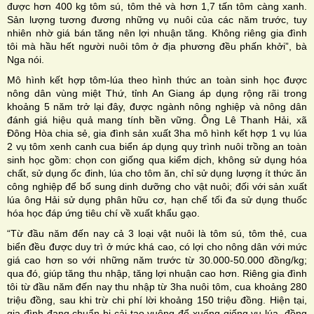
được hơn 400 kg tôm sú, tôm thẻ và hơn 1,7 tấn tôm càng xanh.
Sản lượng tương đương những vụ nuôi của các năm trước, tuy
nhiên nhờ giá bán tăng nên lợi nhuận tăng. Không riêng gia đình
tôi mà hầu hết người nuôi tôm ở địa phương đều phấn khởi”, bà
Nga nói.
Mô hình kết hợp tôm-lúa theo hình thức an toàn sinh học được
nông dân vùng miệt Thứ, tỉnh An Giang áp dụng rộng rãi trong
khoảng 5 năm trở lại đây, được ngành nông nghiệp và nông dân
đánh giá hiệu quả mang tính bền vững. Ông Lê Thanh Hải, xã
Đông Hòa chia sẻ, gia đình sản xuất 3ha mô hình kết hợp 1 vụ lúa
2 vụ tôm xenh canh cua biển áp dụng quy trình nuôi trồng an toàn
sinh học gồm: chọn con giống qua kiểm dịch, không sử dụng hóa
chất, sử dụng ốc đinh, lúa cho tôm ăn, chỉ sử dụng lượng ít thức ăn
công nghiệp để bổ sung dinh dưỡng cho vật nuôi; đối với sản xuất
lúa ông Hải sử dụng phân hữu cơ, hạn chế tối đa sử dụng thuốc
hóa học đáp ứng tiêu chí về xuất khẩu gạo.
“Từ đầu năm đến nay cả 3 loại vật nuôi là tôm sú, tôm thẻ, cua
biển đều được duy trì ở mức khá cao, có lợi cho nông dân với mức
giá cao hơn so với những năm trước từ 30.000-50.000 đồng/kg;
qua đó, giúp tăng thu nhập, tăng lợi nhuận cao hơn. Riêng gia đình
tôi từ đầu năm đến nay thu nhập từ 3ha nuôi tôm, cua khoảng 280
triệu đồng, sau khi trừ chi phí lời khoảng 150 triệu đồng. Hiện tại,
gia đình đang chuẩn bị cải tạo vuông để xuống giống vụ lúa, đồng