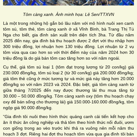
Tôm càng xanh. Ảnh minh họa: Lê Sen/TTXVN
Là một trong những hộ gắn bó lâu năm với mô hình nuôi xen canh
tôm sú, tôm thẻ, tôm càng xanh ở xã Vĩnh Bình, bà Trang Thị Tú
Nga cho biết, gia đình sản xuất trên diện tích 3ha. Từ đầu năm
2025 đến nay, gia đình bà thu hoạch được 2 đợt với thu nhập hơn
300 triệu đồng, lợi nhuận hơn 130 triệu đồng. Lợi nhuận từ 2 vụ
tôm vừa qua cao hơn so với thời điểm này của năm 2024 hơn 30
triệu đồng là do giá bán tôm cao tăng hơn so với năm ngoái.
Cụ thể, giá tôm sú loại 1 (tôm đạt trọng lượng từ 20 con/kg) giá
230.000 đồng/kg, tôm sú loại 2 (từ 30 con/kg) giá 200.000 đồng/kg;
giá tôm thẻ cũng ở mức tương tự và mức giá này tăng hơn 20.000
đồng/kg so với năm 2023 và 2024. Đặc biệt, giá tôm càng xanh từ
giữa tháng 7/2025 đến nay được thương lái thu mua tăng từ
30.000 – 50.000 đồng/kg. Tôm càng xanh oxy (tôm thu hoạch chạy
oxy để bán sống cho thương lái) giá 150.000-160.000 đồng/kg, tôm
ngộp giá 90.000 đồng/kg.
“Gia đình tôi nuôi theo hình thức quảng canh cải tiến kết hợp cho
ăn ít thức ăn công nghiệp và thả tôm theo hình thức nối đuôi, ươm
con giống trong ao vèo trước khi thả ra vuông nên mỗi năm thu
hoạch 3 đợt. Riêng hai đợt thu hoạch tôm vừa qua gia đình tôi bán