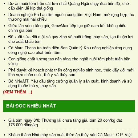
Dự án nuôi tôm trên cát lớn nhất Quảng Ngãi chạy đua tiến độ, chờ
cấp điện để kịp thả giống
Doanh nghiệp Ba Lan tìm nguồn cung tôm Việt Nam, mở rộng hợp tác
thương mại hai chiều
Giữa làn sóng tăng giá, GrowMax tiếp tục giữ cam kết không điều
chỉnh giá bán
Đề xuất sửa đổi một số quy định về nuôi trồng thủy sản, tạo thuận lợi
cho xuất khẩu tôm
Cà Mau: Thanh tra toàn diện Ban Quản lý Khu nông nghiệp ứng dụng
công nghệ cao phát triển tôm
Con giống chất lượng tạo nền tảng cho nghề nuôi tôm phát triển bền
vững
Phê duyệt kế hoạch phát triển công nghiệp sinh học, thúc đẩy đổi mới
lĩnh vực chăn nuôi, thú y và thủy sản
Bộ NN&MT: Yêu cầu tăng cường quản lý sản xuất, kinh doanh và sử
dụng thuốc thú y, thủy sản
(XEM THÊM ...)
BÀI ĐỌC NHIỀU NHẤT
Giá tôm ngày 8/8: Thương lái chưa tăng giá, tôm 20 con/kg đạt
175.000 đồng/kg
Khánh thành Nhà máy sản xuất thức ăn thủy sản Cà Mau – C.P. Việt