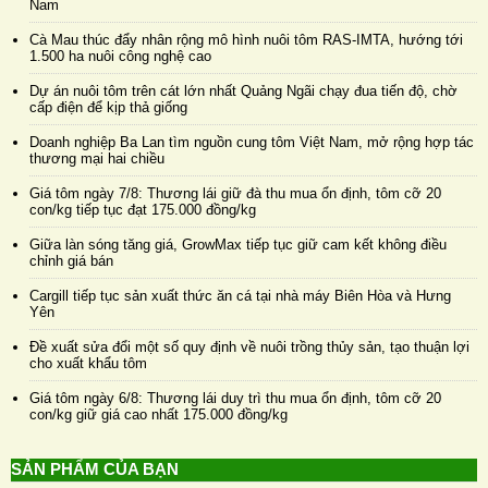
Nam
Cà Mau thúc đẩy nhân rộng mô hình nuôi tôm RAS-IMTA, hướng tới
1.500 ha nuôi công nghệ cao
Dự án nuôi tôm trên cát lớn nhất Quảng Ngãi chạy đua tiến độ, chờ
cấp điện để kịp thả giống
Doanh nghiệp Ba Lan tìm nguồn cung tôm Việt Nam, mở rộng hợp tác
thương mại hai chiều
Giá tôm ngày 7/8: Thương lái giữ đà thu mua ổn định, tôm cỡ 20
con/kg tiếp tục đạt 175.000 đồng/kg
Giữa làn sóng tăng giá, GrowMax tiếp tục giữ cam kết không điều
chỉnh giá bán
Cargill tiếp tục sản xuất thức ăn cá tại nhà máy Biên Hòa và Hưng
Yên
Đề xuất sửa đổi một số quy định về nuôi trồng thủy sản, tạo thuận lợi
cho xuất khẩu tôm
Giá tôm ngày 6/8: Thương lái duy trì thu mua ổn định, tôm cỡ 20
con/kg giữ giá cao nhất 175.000 đồng/kg
SẢN PHẨM CỦA BẠN