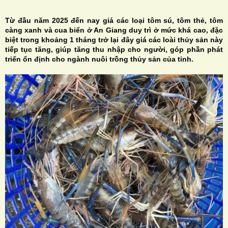
Từ đầu năm 2025 đến nay giá các loại tôm sú, tôm thẻ, tôm
càng xanh và cua biển ở An Giang duy trì ở mức khá cao, đặc
biệt trong khoảng 1 tháng trở lại đây giá các loài thủy sản này
tiếp tục tăng, giúp tăng thu nhập cho người, góp phần phát
triển ổn định cho ngành nuôi trồng thủy sản của tỉnh.
H
N