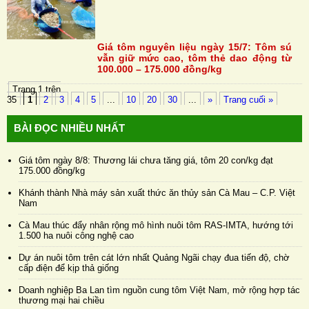
Giá tôm nguyên liệu ngày 15/7: Tôm sú
vẫn giữ mức cao, tôm thẻ dao động từ
100.000 – 175.000 đồng/kg
Trang 1 trên
35
1
2
3
4
5
...
10
20
30
...
»
Trang cuối »
BÀI ĐỌC NHIỀU NHẤT
Giá tôm ngày 8/8: Thương lái chưa tăng giá, tôm 20 con/kg đạt
175.000 đồng/kg
Khánh thành Nhà máy sản xuất thức ăn thủy sản Cà Mau – C.P. Việt
Nam
Cà Mau thúc đẩy nhân rộng mô hình nuôi tôm RAS-IMTA, hướng tới
1.500 ha nuôi công nghệ cao
Dự án nuôi tôm trên cát lớn nhất Quảng Ngãi chạy đua tiến độ, chờ
cấp điện để kịp thả giống
Doanh nghiệp Ba Lan tìm nguồn cung tôm Việt Nam, mở rộng hợp tác
thương mại hai chiều