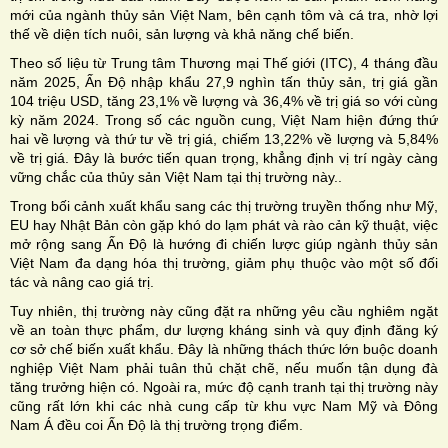
mới của ngành thủy sản Việt Nam, bên cạnh tôm và cá tra, nhờ lợi
thế về diện tích nuôi, sản lượng và khả năng chế biến.
Theo số liệu từ Trung tâm Thương mại Thế giới (ITC), 4 tháng đầu
năm 2025, Ấn Độ nhập khẩu 27,9 nghìn tấn thủy sản, trị giá gần
104 triệu USD, tăng 23,1% về lượng và 36,4% về trị giá so với cùng
kỳ năm 2024. Trong số các nguồn cung, Việt Nam hiện đứng thứ
hai về lượng và thứ tư về trị giá, chiếm 13,22% về lượng và 5,84%
về trị giá. Đây là bước tiến quan trọng, khẳng định vị trí ngày càng
vững chắc của thủy sản Việt Nam tại thị trường này..
Trong bối cảnh xuất khẩu sang các thị trường truyền thống như Mỹ,
EU hay Nhật Bản còn gặp khó do lạm phát và rào cản kỹ thuật, việc
mở rộng sang Ấn Độ là hướng đi chiến lược giúp ngành thủy sản
Việt Nam đa dạng hóa thị trường, giảm phụ thuộc vào một số đối
tác và nâng cao giá trị.
Tuy nhiên, thị trường này cũng đặt ra những yêu cầu nghiêm ngặt
về an toàn thực phẩm, dư lượng kháng sinh và quy định đăng ký
cơ sở chế biến xuất khẩu. Đây là những thách thức lớn buộc doanh
nghiệp Việt Nam phải tuân thủ chặt chẽ, nếu muốn tận dụng đà
tăng trưởng hiện có. Ngoài ra, mức độ cạnh tranh tại thị trường này
cũng rất lớn khi các nhà cung cấp từ khu vực Nam Mỹ và Đông
Nam Á đều coi Ấn Độ là thị trường trọng điểm.