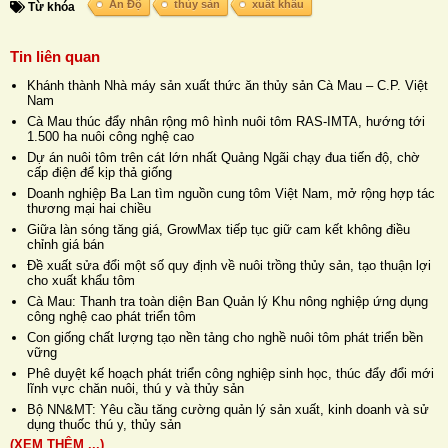
Ấn Độ
thủy sản
xuất khẩu
Từ khóa
Tin liên quan
Khánh thành Nhà máy sản xuất thức ăn thủy sản Cà Mau – C.P. Việt
Nam
Cà Mau thúc đẩy nhân rộng mô hình nuôi tôm RAS-IMTA, hướng tới
1.500 ha nuôi công nghệ cao
Dự án nuôi tôm trên cát lớn nhất Quảng Ngãi chạy đua tiến độ, chờ
cấp điện để kịp thả giống
Doanh nghiệp Ba Lan tìm nguồn cung tôm Việt Nam, mở rộng hợp tác
thương mại hai chiều
Giữa làn sóng tăng giá, GrowMax tiếp tục giữ cam kết không điều
chỉnh giá bán
Đề xuất sửa đổi một số quy định về nuôi trồng thủy sản, tạo thuận lợi
cho xuất khẩu tôm
Cà Mau: Thanh tra toàn diện Ban Quản lý Khu nông nghiệp ứng dụng
công nghệ cao phát triển tôm
Con giống chất lượng tạo nền tảng cho nghề nuôi tôm phát triển bền
vững
Phê duyệt kế hoạch phát triển công nghiệp sinh học, thúc đẩy đổi mới
lĩnh vực chăn nuôi, thú y và thủy sản
Bộ NN&MT: Yêu cầu tăng cường quản lý sản xuất, kinh doanh và sử
dụng thuốc thú y, thủy sản
(XEM THÊM ...)