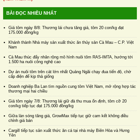
BÀI ĐỌC NHIỀU NHẤT
Giá tôm ngày 8/8: Thương lái chưa tăng giá, tôm 20 con/kg đạt
175.000 đồng/kg
Khánh thành Nhà máy sản xuất thức ăn thủy sản Cà Mau – C.P. Việt
Nam
Cà Mau thúc đẩy nhân rộng mô hình nuôi tôm RAS-IMTA, hướng tới
1.500 ha nuôi công nghệ cao
Dự án nuôi tôm trên cát lớn nhất Quảng Ngãi chạy đua tiến độ, chờ
cấp điện để kịp thả giống
Doanh nghiệp Ba Lan tìm nguồn cung tôm Việt Nam, mở rộng hợp tác
thương mại hai chiều
Giá tôm ngày 7/8: Thương lái giữ đà thu mua ổn định, tôm cỡ 20
con/kg tiếp tục đạt 175.000 đồng/kg
Giữa làn sóng tăng giá, GrowMax tiếp tục giữ cam kết không điều
chỉnh giá bán
Cargill tiếp tục sản xuất thức ăn cá tại nhà máy Biên Hòa và Hưng
Yên