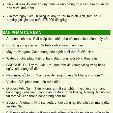
Đề xuất sửa đổi một số quy định về nuôi trồng thủy sản, tạo thuận lợi
cho xuất khẩu tôm
Giá tôm ngày 6/8: Thương lái duy trì thu mua ổn định, tôm cỡ 20
con/kg giữ giá cao nhất 175.000 đồng/kg
SẢN PHẨM CỦA BẠN
An toàn sinh học: Giải pháp then chốt cho bài toán dịch bệnh thủy sản
Sử dụng sóng siêu âm để tính sinh khối ao nuôi tôm
Máy sưởi ngâm: Cách mạng hóa nghề nuôi tôm ở Việt Nam
Waterco: Giải pháp thiết bị hàng đầu trong nuôi trồng thủy sản
GROSHIELD: “Trợ thủ đắc lực” giúp tôm đề kháng vững vàng hàng
ngày, sẵn sàng về đích
Năm mới, nỗi lo cũ: “Làm sao để tăng cường đề kháng cho tôm?”
Vi sinh: Giải pháp mục tiêu toàn diện
Grobest Việt Nam: Tiên phong ra mắt sản phẩm thức ăn chức năng
hàng ngày Groshield, nâng cao tối đa sức đề kháng, hướng đến những
vụ tôm về đích thành công trong năm tới
Solagron Vietnam: Nhà sản xuất vi tảo công nghiệp đầu tiên mang dấu
ấn Việt Nam
Giải pháp giảm phát thải trong nuôi trồng thủy sản từ bột cá thủy phân