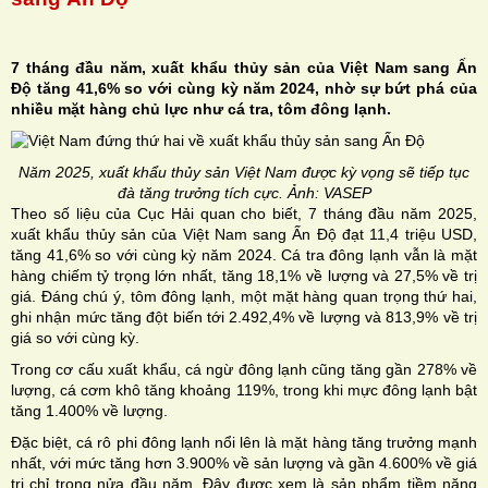
7 tháng đầu năm, xuất khẩu thủy sản của Việt Nam sang Ấn
Độ tăng 41,6% so với cùng kỳ năm 2024, nhờ sự bứt phá của
nhiều mặt hàng chủ lực như cá tra, tôm đông lạnh.
H
N
Năm 2025, xuất khẩu thủy sản Việt Nam được kỳ vọng sẽ tiếp tục
đà tăng trưởng tích cực. Ảnh: VASEP
Theo số liệu của Cục Hải quan cho biết, 7 tháng đầu năm 2025,
xuất khẩu thủy sản của Việt Nam sang Ấn Độ đạt 11,4 triệu USD,
tăng 41,6% so với cùng kỳ năm 2024. Cá tra đông lạnh vẫn là mặt
hàng chiếm tỷ trọng lớn nhất, tăng 18,1% về lượng và 27,5% về trị
giá. Đáng chú ý, tôm đông lạnh, một mặt hàng quan trọng thứ hai,
ghi nhận mức tăng đột biến tới 2.492,4% về lượng và 813,9% về trị
giá so với cùng kỳ.
Trong cơ cấu xuất khẩu, cá ngừ đông lạnh cũng tăng gần 278% về
lượng, cá cơm khô tăng khoảng 119%, trong khi mực đông lạnh bật
tăng 1.400% về lượng.
Đặc biệt, cá rô phi đông lạnh nổi lên là mặt hàng tăng trưởng mạnh
nhất, với mức tăng hơn 3.900% về sản lượng và gần 4.600% về giá
trị chỉ trong nửa đầu năm. Đây được xem là sản phẩm tiềm năng