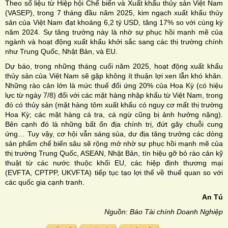
Theo số liệu từ Hiệp hội Chế biến và Xuất khẩu thủy sản Việt Nam
(VASEP), trong 7 tháng đầu năm 2025, kim ngạch xuất khẩu thủy
sản của Việt Nam đạt khoảng 6,2 tỷ USD, tăng 17% so với cùng kỳ
năm 2024. Sự tăng trưởng này là nhờ sự phục hồi mạnh mẽ của
ngành và hoạt động xuất khẩu khởi sắc sang các thị trường chính
như Trung Quốc, Nhật Bản, và EU.
Dự báo, trong những tháng cuối năm 2025, hoạt động xuất khẩu
thủy sản của Việt Nam sẽ gặp không ít thuận lợi xen lẫn khó khăn.
Những rào cản lớn là mức thuế đối ứng 20% của Hoa Kỳ (có hiệu
lực từ ngày 7/8) đối với các mặt hàng nhập khẩu từ Việt Nam, trong
đó có thủy sản (mặt hàng tôm xuất khẩu có nguy cơ mất thị trường
Hoa Kỳ; các mặt hàng cá tra, cá ngừ cũng bị ảnh hưởng nặng).
Bên cạnh đó là những bất ổn địa chính trị, đứt gãy chuỗi cung
ứng… Tuy vậy, cơ hội vẫn sáng sủa, dư địa tăng trưởng các dòng
sản phẩm chế biến sâu sẽ rộng mở nhờ sự phục hồi mạnh mẽ của
thị trường Trung Quốc, ASEAN, Nhật Bản, tín hiệu gỡ bỏ rào cản kỹ
thuật từ các nước thuộc khối EU, các hiệp định thương mại
(EVFTA, CPTPP, UKVFTA) tiếp tục tạo lợi thế về thuế quan so với
các quốc gia cạnh tranh.
An Tú
Nguồn: Báo Tài chính Doanh Nghiệp