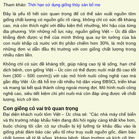
Tham khảo:
Thời hạn sử dụng giống thủy sản bố mẹ
Đây là yếu tố hết sức quan trọng để có thể sản xuất nguồn tôm
giống chất lượng có nguồn gốc rõ ràng, không chỉ có sức đề kháng
cao, mà còn thích nghỉ với điều kiện thổ nhưỡng, khí hậu của từng
địa phương. Với những nỗ lực này, nguồn giống Việt – Úc đã dần
khẳng định được vị thế của mình thông qua sự tin tưởng của bà
con nuôi khắp cả nước với thị phần chiếm hơn 30%, là một trong
những đơn vị dẫn đầu thị trường với con giống chất lượng trong
nhiều năm liền.
Không chỉ có sức đề kháng tốt, giúp nâng cao tỷ lệ sống, hạn chế
dịch bệnh, con giống Việt – Úc còn có thể được nuôi mật độ cao tốt
hơn (300 – 500 con/m)) với các mô hình nuôi công nghệ cao mà
gần đây Việt -Úc đã hỗ trợ rất nhiều hộ dân vùng ĐBSCL triển khai
và mang lại kết quả thành công ngoài mong đợi. Mô hình nuôi công
nghệ cao, siêu tiết kiệm chi phí nuôi mà còn đáp ứng được về chất
lượng, kích cỡ lớn.
Con giống có vai trò quan trọng
Đại diện khách nuôi tôm Việt – Úc chia sẻ: “Các nhà máy chế biến
và thị trường nhập khẩu hiện đang đòi hỏi ngày càng khắt khe hơn,
buộc chúng tôi cần có sự chuẩn bị kỹ lưỡng từ khâu đầu vào là
giống phải đảm bảo các yếu tố như truy xuất nguồn gốc, đảm bảo
chất lượng về tỷ lệ sống, kháng bệnh, tăng trưởng và kích cỡ lớn.