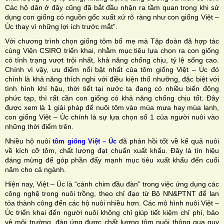
Các hộ dân ở đây cũng đã bắt đầu nhận ra tầm quan trọng khi sử
dụng con giống có nguồn gốc xuất xứ rõ ràng như con giống Việt –
Úc thay vì những lợi ích trước mắt”.
Với chương trình chọn giống tôm bố mẹ mà Tập đoàn đã hợp tác
cùng Viện CSIRO triển khai, nhằm mục tiêu lựa chọn ra con giống
có tính trạng vượt trội nhất, khả năng chống chịu, tỷ lệ sống cao.
Chính vì vậy, ưu điểm nổi bật nhất của tôm giống Việt – Úc đó
chính là khả năng thích nghi với điều kiện thổ nhưỡng, đặc biệt với
tình hình khí hậu, thời tiết tại nước ta đang có nhiều biến động
phức tạp, thì rất cần con giống có khả năng chống chịu tốt. Đây
được xem là 1 giải pháp để nuôi tôm vào mùa mưa hay mùa lạnh,
con giống Việt – Úc chính là sự lựa chọn số 1 của người nuôi vào
những thời điểm trên.
Nhiều hộ nuôi
đã phản hồi tốt về kế quả nuôi
tôm giống Việt – Úc
về kích cỡ tôm, chất lượng đạt chuẩn xuất khẩu. Đây là tín hiệu
đáng mừng để góp phần đẩy mạnh mục tiêu xuất khẩu đến cuối
năm cho cả ngành.
Hiện nay, Việt – Úc là “cánh chim đầu đàn” trong việc ứng dụng các
công nghệ trong nuôi trồng, theo chỉ đạo từ Bộ NN&PTNT để lan
tỏa thành công đến các hộ nuôi nhiều hơn. Các mô hình nuôi Việt –
Úc triển khai đến người nuôi không chỉ giúp tiết kiệm chỉ phí, bảo
vệ môi trường, đáp ứng được chất lượng tôm nuôi thông qua quy