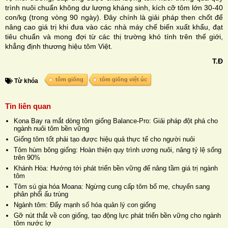
trình nuôi chuẩn không dư lượng kháng sinh, kích cỡ tôm lớn 30-40
con/kg (trong vòng 90 ngày). Đây chính là giải pháp then chốt để
nâng cao giá trị khi đưa vào các nhà máy chế biến xuất khẩu, đạt
tiêu chuẩn và mong đợi từ các thị trường khó tính trên thế giới,
khẳng định thương hiệu tôm Việt.
T.Đ
tôm giống
tôm giống việt úc
Từ khóa
Tin liên quan
Kona Bay ra mắt dòng tôm giống Balance-Pro: Giải pháp đột phá cho
ngành nuôi tôm bền vững
Giống tôm tốt phải tạo được hiệu quả thực tế cho người nuôi
Tôm hùm bông giống: Hoàn thiện quy trình ương nuôi, nâng tỷ lệ sống
trên 90%
Khánh Hòa: Hướng tới phát triển bền vững để nâng tầm giá trị ngành
tôm
Tôm sú gia hóa Moana: Ngừng cung cấp tôm bố mẹ, chuyển sang
phân phối ấu trùng
Ngành tôm: Đẩy mạnh số hóa quản lý con giống
Gỡ nút thắt về con giống, tạo động lực phát triển bền vững cho ngành
tôm nước lợ