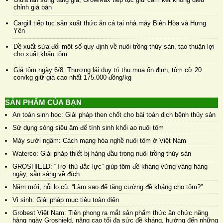
chỉnh giá bán
Cargill tiếp tục sản xuất thức ăn cá tại nhà máy Biên Hòa và Hưng
Yên
Đề xuất sửa đổi một số quy định về nuôi trồng thủy sản, tạo thuận lợi
cho xuất khẩu tôm
Giá tôm ngày 6/8: Thương lái duy trì thu mua ổn định, tôm cỡ 20
con/kg giữ giá cao nhất 175.000 đồng/kg
SẢN PHẨM CỦA BẠN
An toàn sinh học: Giải pháp then chốt cho bài toán dịch bệnh thủy sản
Sử dụng sóng siêu âm để tính sinh khối ao nuôi tôm
Máy sưởi ngâm: Cách mạng hóa nghề nuôi tôm ở Việt Nam
Waterco: Giải pháp thiết bị hàng đầu trong nuôi trồng thủy sản
GROSHIELD: “Trợ thủ đắc lực” giúp tôm đề kháng vững vàng hàng
ngày, sẵn sàng về đích
Năm mới, nỗi lo cũ: “Làm sao để tăng cường đề kháng cho tôm?”
Vi sinh: Giải pháp mục tiêu toàn diện
Grobest Việt Nam: Tiên phong ra mắt sản phẩm thức ăn chức năng
hàng ngày Groshield, nâng cao tối đa sức đề kháng, hướng đến những