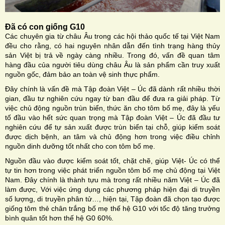
Đã có con giống G10
Các chuyên gia từ châu Âu trong các hội thảo quốc tế tại Việt Nam
đều cho rằng, có hai nguyên nhân dẫn đến tình trạng hàng thủy
sản Việt bị trả về ngày càng nhiều. Trong đó, vấn đề quan tâm
hàng đầu của người tiêu dùng châu Âu là sản phẩm cần truy xuất
nguồn gốc, đảm bảo an toàn vệ sinh thực phẩm.
Đây chính là vấn đề mà Tập đoàn Việt – Úc đã dành rất nhiều thời
gian, đầu tư nghiên cứu ngay từ ban đầu để đưa ra giải pháp. Từ
việc chủ động nguồn trùn biển, thức ăn cho tôm bố mẹ, đây là yếu
tố đầu vào hết sức quan trọng mà Tập đoàn Việt – Úc đã đầu tư
nghiên cứu để tự sản xuất được trùn biển tại chỗ, giúp kiểm soát
được dịch bệnh, an tâm và chủ động hơn trong việc điều chỉnh
nguồn dinh dưỡng tốt nhất cho con tôm bố mẹ.
Nguồn đầu vào được kiểm soát tốt, chặt chẽ, giúp Việt- Úc có thể
tự tin hơn trong việc phát triển nguồn tôm bố mẹ chủ động tại Việt
Nam. Đây chính là thành tựu mà trong rất nhiều năm Việt – Úc đã
làm được, Với việc ứng dụng các phương pháp hiện đại di truyền
số lượng, di truyền phân tử…, hiện tại, Tập đoàn đã chọn tạo được
giống tôm thẻ chân trắng bố mẹ thế hệ G10 với tốc độ tăng trưởng
bình quân tốt hơn thế hệ G0 60%.