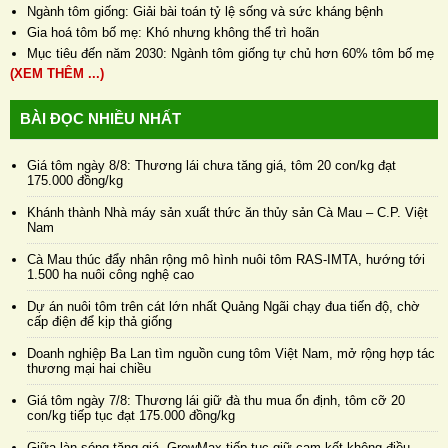
Ngành tôm giống: Giải bài toán tỷ lệ sống và sức kháng bệnh
Gia hoá tôm bố mẹ: Khó nhưng không thể trì hoãn
Mục tiêu đến năm 2030: Ngành tôm giống tự chủ hơn 60% tôm bố mẹ
(XEM THÊM ...)
BÀI ĐỌC NHIỀU NHẤT
Giá tôm ngày 8/8: Thương lái chưa tăng giá, tôm 20 con/kg đạt
175.000 đồng/kg
Khánh thành Nhà máy sản xuất thức ăn thủy sản Cà Mau – C.P. Việt
Nam
Cà Mau thúc đẩy nhân rộng mô hình nuôi tôm RAS-IMTA, hướng tới
1.500 ha nuôi công nghệ cao
Dự án nuôi tôm trên cát lớn nhất Quảng Ngãi chạy đua tiến độ, chờ
cấp điện để kịp thả giống
Doanh nghiệp Ba Lan tìm nguồn cung tôm Việt Nam, mở rộng hợp tác
thương mại hai chiều
Giá tôm ngày 7/8: Thương lái giữ đà thu mua ổn định, tôm cỡ 20
con/kg tiếp tục đạt 175.000 đồng/kg
Giữa làn sóng tăng giá, GrowMax tiếp tục giữ cam kết không điều