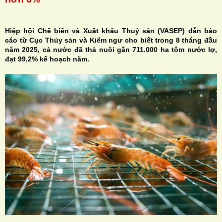
Hiệp hội Chế biến và Xuất khẩu Thuỷ sản (VASEP) dẫn báo
cáo từ Cục Thủy sản và Kiểm ngư cho biết trong 8 tháng đầu
năm 2025, cả nước đã thả nuôi gần 711.000 ha tôm nước lợ,
H
đạt 99,2% kế hoạch năm.
N