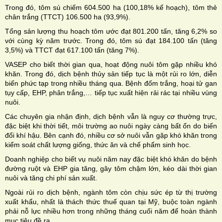
Trong đó, tôm sú chiếm 604.500 ha (100,18% kế hoạch), tôm thẻ
chân trắng (TTCT) 106.500 ha (93,9%).
Tổng sản lượng thu hoạch tôm ước đạt 801.200 tấn, tăng 6,2% so
với cùng kỳ năm trước. Trong đó, tôm sú đạt 184.100 tấn (tăng
3,5%) và TTCT đạt 617.100 tấn (tăng 7%).
VASEP cho biết thời gian qua, hoạt động nuôi tôm gặp nhiều khó
khăn. Trong đó, dịch bệnh thủy sản tiếp tục là một rủi ro lớn, diễn
biến phức tạp trong nhiều tháng qua. Bệnh đốm trắng, hoại tử gan
tụy cấp, EHP, phân trắng,… tiếp tục xuất hiện rải rác tại nhiều vùng
nuôi.
Các chuyên gia nhận định, dịch bệnh vẫn là nguy cơ thường trực,
đặc biệt khi thời tiết, môi trường ao nuôi ngày càng bất ổn do biến
đổi khí hậu. Bên cạnh đó, nhiều cơ sở nuôi vẫn gặp khó khăn trong
kiểm soát chất lượng giống, thức ăn và chế phẩm sinh học.
Doanh nghiệp cho biết vụ nuôi năm nay đặc biệt khó khăn do bệnh
đường ruột và EHP gia tăng, gây tôm chậm lớn, kéo dài thời gian
nuôi và tăng chi phí sản xuất.
Ngoài rủi ro dịch bệnh, ngành tôm còn chịu sức ép từ thị trường
xuất khẩu, nhất là thách thức thuế quan tại Mỹ, buộc toàn ngành
phải nỗ lực nhiều hơn trong những tháng cuối năm để hoàn thành
mục tiêu đề ra.