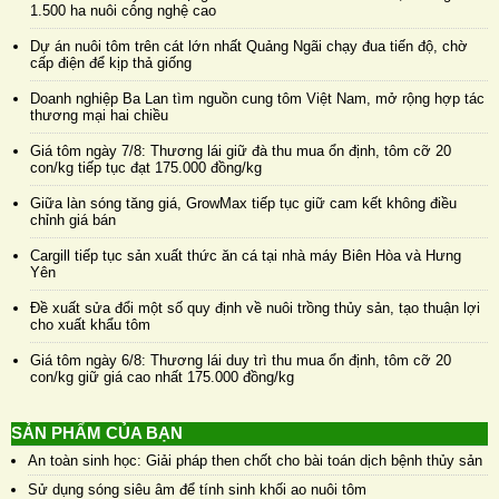
1.500 ha nuôi công nghệ cao
Dự án nuôi tôm trên cát lớn nhất Quảng Ngãi chạy đua tiến độ, chờ
cấp điện để kịp thả giống
Doanh nghiệp Ba Lan tìm nguồn cung tôm Việt Nam, mở rộng hợp tác
thương mại hai chiều
Giá tôm ngày 7/8: Thương lái giữ đà thu mua ổn định, tôm cỡ 20
con/kg tiếp tục đạt 175.000 đồng/kg
Giữa làn sóng tăng giá, GrowMax tiếp tục giữ cam kết không điều
chỉnh giá bán
Cargill tiếp tục sản xuất thức ăn cá tại nhà máy Biên Hòa và Hưng
Yên
Đề xuất sửa đổi một số quy định về nuôi trồng thủy sản, tạo thuận lợi
cho xuất khẩu tôm
Giá tôm ngày 6/8: Thương lái duy trì thu mua ổn định, tôm cỡ 20
con/kg giữ giá cao nhất 175.000 đồng/kg
SẢN PHẨM CỦA BẠN
An toàn sinh học: Giải pháp then chốt cho bài toán dịch bệnh thủy sản
Sử dụng sóng siêu âm để tính sinh khối ao nuôi tôm