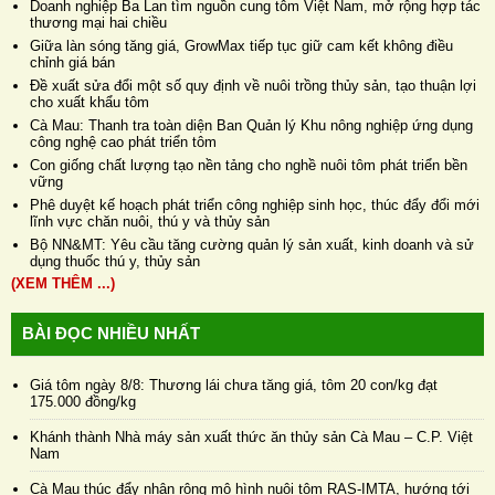
Doanh nghiệp Ba Lan tìm nguồn cung tôm Việt Nam, mở rộng hợp tác
thương mại hai chiều
Giữa làn sóng tăng giá, GrowMax tiếp tục giữ cam kết không điều
chỉnh giá bán
Đề xuất sửa đổi một số quy định về nuôi trồng thủy sản, tạo thuận lợi
cho xuất khẩu tôm
Cà Mau: Thanh tra toàn diện Ban Quản lý Khu nông nghiệp ứng dụng
công nghệ cao phát triển tôm
Con giống chất lượng tạo nền tảng cho nghề nuôi tôm phát triển bền
vững
Phê duyệt kế hoạch phát triển công nghiệp sinh học, thúc đẩy đổi mới
lĩnh vực chăn nuôi, thú y và thủy sản
Bộ NN&MT: Yêu cầu tăng cường quản lý sản xuất, kinh doanh và sử
dụng thuốc thú y, thủy sản
(XEM THÊM ...)
BÀI ĐỌC NHIỀU NHẤT
Giá tôm ngày 8/8: Thương lái chưa tăng giá, tôm 20 con/kg đạt
175.000 đồng/kg
Khánh thành Nhà máy sản xuất thức ăn thủy sản Cà Mau – C.P. Việt
Nam
Cà Mau thúc đẩy nhân rộng mô hình nuôi tôm RAS-IMTA, hướng tới