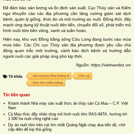
Để đảm bảo sản lượng và ổn định sản xuất, Cục Thủy sản và Kiểm
ngư khuyến cáo các địa phương cần tăng cường giám sát dịch
bệnh, quản lý giống, thức ăn và môi trường ao nuôi. Đồng thời, đẩy
mạnh ứng dụng kỹ thuật nuôi tiên tiến, chuyển đổi số, phát triển mô
hình nuôi tôm bền vững, xanh và tuần hoàn.
Hiện nay, khu vực Đồng bằng sông Cửu Long đang bước vào mùa
mưa bão. Các Chi cục Thủy sản địa phương được yêu cầu chủ
động quan trắc môi trường, cảnh báo dịch bệnh và hướng dẫn
người nuôi các giải pháp ứng phó kịp thời.
Nguồn: https://vietnambiz.vn/
sản lượng tôm tháng 8
tôm sú
Từ khóa
tôm thẻ chân trắng
Tin liên quan
Khánh thành Nhà máy sản xuất thức ăn thủy sản Cà Mau – C.P. Việt
Nam
Cà Mau thúc đẩy nhân rộng mô hình nuôi tôm RAS-IMTA, hướng tới
1.500 ha nuôi công nghệ cao
Dự án nuôi tôm trên cát lớn nhất Quảng Ngãi chạy đua tiến độ, chờ
cấp điện để kịp thả giống