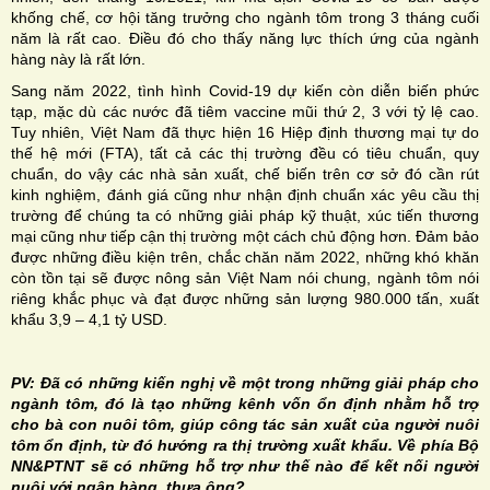
khống chế, cơ hội tăng trưởng cho ngành tôm trong 3 tháng cuối
năm là rất cao. Điều đó cho thấy năng lực thích ứng của ngành
hàng này là rất lớn.
Sang năm 2022, tình hình Covid-19 dự kiến còn diễn biến phức
tạp, mặc dù các nước đã tiêm vaccine mũi thứ 2, 3 với tỷ lệ cao.
Tuy nhiên, Việt Nam đã thực hiện 16 Hiệp định thương mại tự do
thế hệ mới (FTA), tất cả các thị trường đều có tiêu chuẩn, quy
chuẩn, do vậy các nhà sản xuất, chế biến trên cơ sở đó cần rút
kinh nghiệm, đánh giá cũng như nhận định chuẩn xác yêu cầu thị
trường để chúng ta có những giải pháp kỹ thuật, xúc tiến thương
mại cũng như tiếp cận thị trường một cách chủ động hơn. Đảm bảo
được những điều kiện trên, chắc chăn năm 2022, những khó khăn
còn tồn tại sẽ được nông sản Việt Nam nói chung, ngành tôm nói
riêng khắc phục và đạt được những sản lượng 980.000 tấn, xuất
khẩu 3,9 – 4,1 tỷ USD.
PV: Đã có những kiến nghị về một trong những giải pháp cho
ngành tôm, đó là tạo những kênh vốn ổn định nhằm hỗ trợ
cho bà con nuôi tôm, giúp công tác sản xuất của người nuôi
tôm ổn định, từ đó hướng ra thị trường xuất khẩu. Về phía Bộ
NN&PTNT sẽ có những hỗ trợ như thế nào để kết nối người
nuôi với ngân hàng, thưa ông?