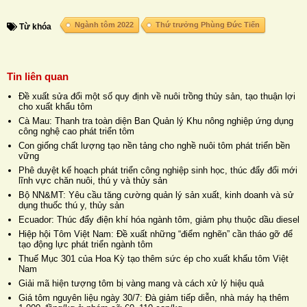
Ngành tôm 2022
Thứ trưởng Phùng Đức Tiến
Từ khóa
Tin liên quan
Đề xuất sửa đổi một số quy định về nuôi trồng thủy sản, tạo thuận lợi
cho xuất khẩu tôm
Cà Mau: Thanh tra toàn diện Ban Quản lý Khu nông nghiệp ứng dụng
công nghệ cao phát triển tôm
Con giống chất lượng tạo nền tảng cho nghề nuôi tôm phát triển bền
vững
Phê duyệt kế hoạch phát triển công nghiệp sinh học, thúc đẩy đổi mới
lĩnh vực chăn nuôi, thú y và thủy sản
Bộ NN&MT: Yêu cầu tăng cường quản lý sản xuất, kinh doanh và sử
dụng thuốc thú y, thủy sản
Ecuador: Thúc đẩy điện khí hóa ngành tôm, giảm phụ thuộc dầu diesel
Hiệp hội Tôm Việt Nam: Đề xuất những “điểm nghẽn” cần tháo gỡ để
tạo động lực phát triển ngành tôm
Thuế Mục 301 của Hoa Kỳ tạo thêm sức ép cho xuất khẩu tôm Việt
Nam
Giải mã hiện tượng tôm bị vàng mang và cách xử lý hiệu quả
Giá tôm nguyên liệu ngày 30/7: Đà giảm tiếp diễn, nhà máy hạ thêm