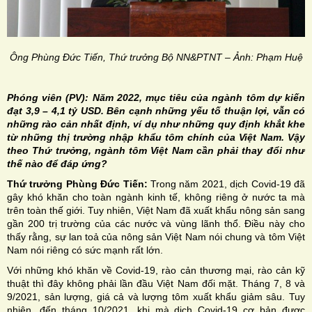
Ông Phùng Đức Tiến, Thứ trưởng Bộ NN&PTNT – Ảnh: Phạm Huệ
Phóng viên (PV): Năm 2022, mục tiêu của ngành tôm dự kiến
đạt 3,9 – 4,1 tỷ USD. Bên cạnh những yếu tố thuận lợi, vẫn có
những rào cản nhất định, ví dụ như những quy định khắt khe
từ những thị trường nhập khẩu tôm chính của Việt Nam. Vậy
theo Thứ trưởng, ngành tôm Việt Nam cần phải thay đổi như
thế nào để đáp ứng?
Thứ trưởng Phùng Đức Tiến:
Trong năm 2021, dịch Covid-19 đã
gây khó khăn cho toàn ngành kinh tế, không riêng ở nước ta mà
trên toàn thế giới. Tuy nhiên, Việt Nam đã xuất khẩu nông sản sang
gần 200 trị trường của các nước và vùng lãnh thổ. Điều này cho
thấy rằng, sự lan toả của nông sản Việt Nam nói chung và tôm Việt
Nam nói riêng có sức mạnh rất lớn.
Với những khó khăn về Covid-19, rào cản thương mại, rào cản kỹ
thuật thì đây không phải lần đầu Việt Nam đối mặt. Tháng 7, 8 và
9/2021, sản lượng, giá cả và lượng tôm xuất khẩu giảm sâu. Tuy
nhiên, đến tháng 10/2021, khi mà dịch Covid-19 cơ bản được