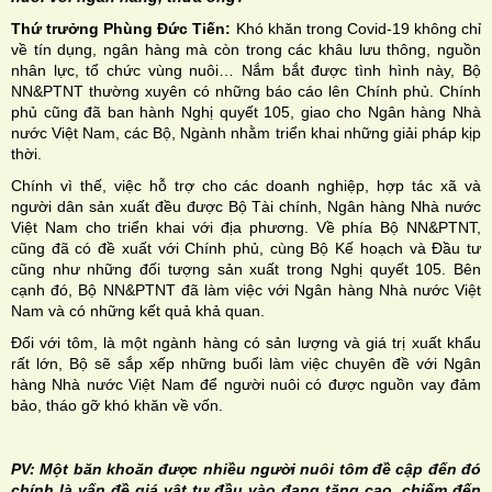
Thứ trưởng Phùng Đức Tiến:
Khó khăn trong Covid-19 không chỉ
về tín dụng, ngân hàng mà còn trong các khâu lưu thông, nguồn
nhân lực, tổ chức vùng nuôi… Nắm bắt được tình hình này, Bộ
NN&PTNT thường xuyên có những báo cáo lên Chính phủ. Chính
phủ cũng đã ban hành Nghị quyết 105, giao cho Ngân hàng Nhà
nước Việt Nam, các Bộ, Ngành nhằm triển khai những giải pháp kịp
thời.
Chính vì thế, việc hỗ trợ cho các doanh nghiệp, hợp tác xã và
người dân sản xuất đều được Bộ Tài chính, Ngân hàng Nhà nước
Việt Nam cho triển khai với địa phương. Về phía Bộ NN&PTNT,
cũng đã có đề xuất với Chính phủ, cùng Bộ Kế hoạch và Đầu tư
cũng như những đối tượng sản xuất trong Nghị quyết 105. Bên
cạnh đó, Bộ NN&PTNT đã làm việc với Ngân hàng Nhà nước Việt
Nam và có những kết quả khả quan.
Đối với tôm, là một ngành hàng có sản lượng và giá trị xuất khẩu
rất lớn, Bộ sẽ sắp xếp những buổi làm việc chuyên đề với Ngân
hàng Nhà nước Việt Nam để người nuôi có được nguồn vay đảm
bảo, tháo gỡ khó khăn về vốn.
PV: Một băn khoăn được nhiều người nuôi tôm đề cập đến đó
chính là vấn đề giá vật tư đầu vào đang tăng cao, chiếm đến