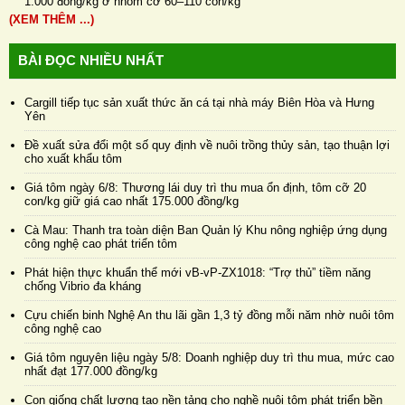
1.000 đồng/kg ở nhóm cỡ 60–110 con/kg
(XEM THÊM ...)
BÀI ĐỌC NHIỀU NHẤT
Cargill tiếp tục sản xuất thức ăn cá tại nhà máy Biên Hòa và Hưng
Yên
Đề xuất sửa đổi một số quy định về nuôi trồng thủy sản, tạo thuận lợi
cho xuất khẩu tôm
Giá tôm ngày 6/8: Thương lái duy trì thu mua ổn định, tôm cỡ 20
con/kg giữ giá cao nhất 175.000 đồng/kg
Cà Mau: Thanh tra toàn diện Ban Quản lý Khu nông nghiệp ứng dụng
công nghệ cao phát triển tôm
Phát hiện thực khuẩn thể mới vB-vP-ZX1018: “Trợ thủ” tiềm năng
chống Vibrio đa kháng
Cựu chiến binh Nghệ An thu lãi gần 1,3 tỷ đồng mỗi năm nhờ nuôi tôm
công nghệ cao
Giá tôm nguyên liệu ngày 5/8: Doanh nghiệp duy trì thu mua, mức cao
nhất đạt 177.000 đồng/kg
Con giống chất lượng tạo nền tảng cho nghề nuôi tôm phát triển bền