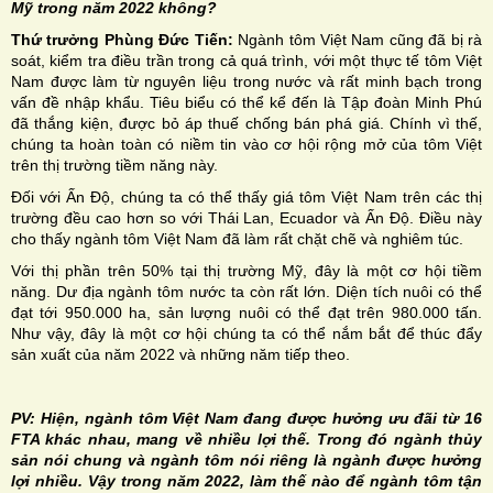
Mỹ trong năm 2022 không?
Thứ trưởng Phùng Đức Tiến:
Ngành tôm Việt Nam cũng đã bị rà
soát, kiểm tra điều trần trong cả quá trình, với một thực tế tôm Việt
Nam được làm từ nguyên liệu trong nước và rất minh bạch trong
vấn đề nhập khẩu. Tiêu biểu có thể kể đến là Tập đoàn Minh Phú
đã thắng kiện, được bỏ áp thuế chống bán phá giá. Chính vì thế,
chúng ta hoàn toàn có niềm tin vào cơ hội rộng mở của tôm Việt
trên thị trường tiềm năng này.
Đối với Ấn Độ, chúng ta có thể thấy giá tôm Việt Nam trên các thị
trường đều cao hơn so với Thái Lan, Ecuador và Ấn Độ. Điều này
cho thấy ngành tôm Việt Nam đã làm rất chặt chẽ và nghiêm túc.
Với thị phần trên 50% tại thị trường Mỹ, đây là một cơ hội tiềm
năng. Dư địa ngành tôm nước ta còn rất lớn. Diện tích nuôi có thể
đạt tới 950.000 ha, sản lượng nuôi có thể đạt trên 980.000 tấn.
Như vậy, đây là một cơ hội chúng ta có thể nắm bắt để thúc đẩy
sản xuất của năm 2022 và những năm tiếp theo.
PV: Hiện, ngành tôm Việt Nam đang được hưởng ưu đãi từ 16
FTA khác nhau, mang về nhiều lợi thế. Trong đó ngành thủy
sản nói chung và ngành tôm nói riêng là ngành được hưởng
lợi nhiều. Vậy trong năm 2022, làm thế nào để ngành tôm tận