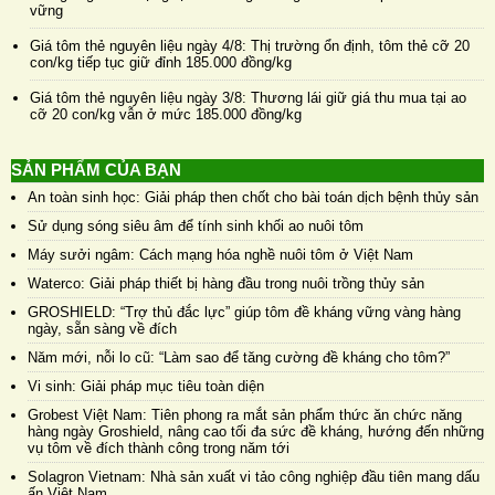
vững
Giá tôm thẻ nguyên liệu ngày 4/8: Thị trường ổn định, tôm thẻ cỡ 20
con/kg tiếp tục giữ đỉnh 185.000 đồng/kg
Giá tôm thẻ nguyên liệu ngày 3/8: Thương lái giữ giá thu mua tại ao
cỡ 20 con/kg vẫn ở mức 185.000 đồng/kg
SẢN PHẨM CỦA BẠN
An toàn sinh học: Giải pháp then chốt cho bài toán dịch bệnh thủy sản
Sử dụng sóng siêu âm để tính sinh khối ao nuôi tôm
Máy sưởi ngâm: Cách mạng hóa nghề nuôi tôm ở Việt Nam
Waterco: Giải pháp thiết bị hàng đầu trong nuôi trồng thủy sản
GROSHIELD: “Trợ thủ đắc lực” giúp tôm đề kháng vững vàng hàng
ngày, sẵn sàng về đích
Năm mới, nỗi lo cũ: “Làm sao để tăng cường đề kháng cho tôm?”
Vi sinh: Giải pháp mục tiêu toàn diện
Grobest Việt Nam: Tiên phong ra mắt sản phẩm thức ăn chức năng
hàng ngày Groshield, nâng cao tối đa sức đề kháng, hướng đến những
vụ tôm về đích thành công trong năm tới
Solagron Vietnam: Nhà sản xuất vi tảo công nghiệp đầu tiên mang dấu
ấn Việt Nam