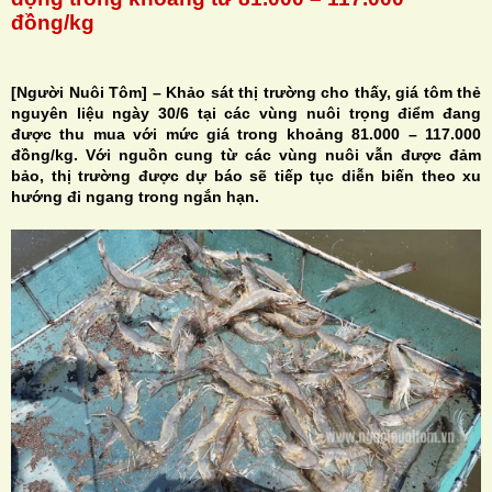
đồng/kg
[Người Nuôi Tôm] – Khảo sát thị trường cho thấy, giá tôm thẻ
nguyên liệu ngày 30/6 tại các vùng nuôi trọng điểm đang
H
được thu mua với mức giá trong khoảng 81.000 – 117.000
đồng/kg. Với nguồn cung từ các vùng nuôi vẫn được đảm
N
bảo, thị trường được dự báo sẽ tiếp tục diễn biến theo xu
hướng đi ngang trong ngắn hạn.