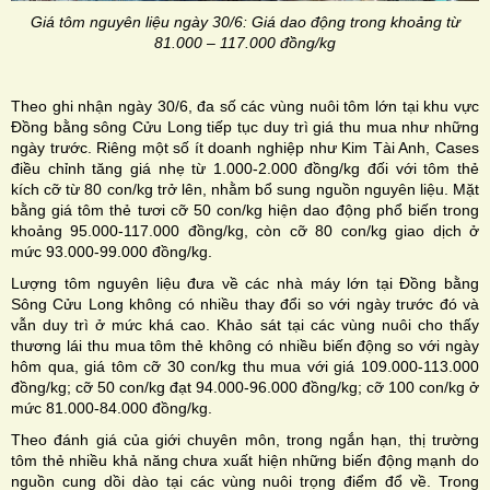
Giá tôm nguyên liệu ngày 30/6: Giá dao động trong khoảng từ
81.000 – 117.000 đồng/kg
Theo ghi nhận ngày 30/6, đa số các vùng nuôi tôm lớn tại khu vực
Đồng bằng sông Cửu Long tiếp tục duy trì giá thu mua như những
ngày trước. Riêng một số ít doanh nghiệp như Kim Tài Anh, Cases
điều chỉnh tăng giá nhẹ từ 1.000-2.000 đồng/kg đối với tôm thẻ
kích cỡ từ 80 con/kg trở lên, nhằm bổ sung nguồn nguyên liệu. Mặt
bằng giá tôm thẻ tươi cỡ 50 con/kg hiện dao động phổ biến trong
khoảng 95.000-117.000 đồng/kg, còn cỡ 80 con/kg giao dịch ở
mức 93.000-99.000 đồng/kg.
Lượng tôm nguyên liệu đưa về các nhà máy lớn tại Đồng bằng
Sông Cửu Long không có nhiều thay đổi so với ngày trước đó và
vẫn duy trì ở mức khá cao. Khảo sát tại các vùng nuôi cho thấy
thương lái thu mua tôm thẻ không có nhiều biến động so với ngày
hôm qua, giá tôm cỡ 30 con/kg thu mua với giá 109.000-113.000
đồng/kg; cỡ 50 con/kg đạt 94.000-96.000 đồng/kg; cỡ 100 con/kg ở
mức 81.000-84.000 đồng/kg.
Theo đánh giá của giới chuyên môn, trong ngắn hạn, thị trường
tôm thẻ nhiều khả năng chưa xuất hiện những biến động mạnh do
nguồn cung dồi dào tại các vùng nuôi trọng điểm đổ về. Trong