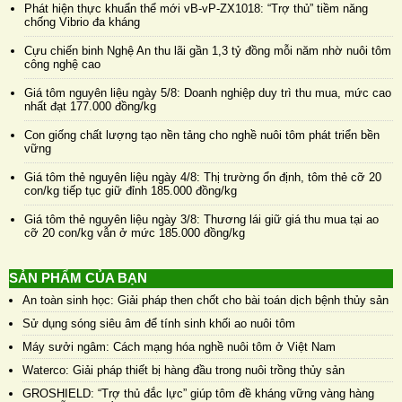
Phát hiện thực khuẩn thể mới vB-vP-ZX1018: “Trợ thủ” tiềm năng
chống Vibrio đa kháng
Cựu chiến binh Nghệ An thu lãi gần 1,3 tỷ đồng mỗi năm nhờ nuôi tôm
công nghệ cao
Giá tôm nguyên liệu ngày 5/8: Doanh nghiệp duy trì thu mua, mức cao
nhất đạt 177.000 đồng/kg
Con giống chất lượng tạo nền tảng cho nghề nuôi tôm phát triển bền
vững
Giá tôm thẻ nguyên liệu ngày 4/8: Thị trường ổn định, tôm thẻ cỡ 20
con/kg tiếp tục giữ đỉnh 185.000 đồng/kg
Giá tôm thẻ nguyên liệu ngày 3/8: Thương lái giữ giá thu mua tại ao
cỡ 20 con/kg vẫn ở mức 185.000 đồng/kg
SẢN PHẨM CỦA BẠN
An toàn sinh học: Giải pháp then chốt cho bài toán dịch bệnh thủy sản
Sử dụng sóng siêu âm để tính sinh khối ao nuôi tôm
Máy sưởi ngâm: Cách mạng hóa nghề nuôi tôm ở Việt Nam
Waterco: Giải pháp thiết bị hàng đầu trong nuôi trồng thủy sản
GROSHIELD: “Trợ thủ đắc lực” giúp tôm đề kháng vững vàng hàng