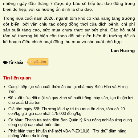
những ngày đầu tháng 7 được dự báo sẽ tiếp tục dao động trong
biên độ hẹp, với xu hướng ổn định là chủ đạo.
Trong nửa cuối năm 2026, ngành tôm khó có khả năng tăng trưởng
đột biến, bởi vẫn chịu tác động đồng thời của dịch bệnh, chi phí
sản xuất tăng cao, sức mua chưa thực sự bứt phá. Các hộ nuôi
tôm và thương lái hiện cần theo dõi sát diễn biến thị trường để có
kế hoạch điều chỉnh hoạt động thu mua và sản xuất phù hợp.
Lan Hương
giá tôm
Từ khóa
Tin liên quan
Cargill tiếp tục sản xuất thức ăn cá tại nhà máy Biên Hòa và Hưng
Yên
Đề xuất sửa đổi một số quy định về nuôi trồng thủy sản, tạo thuận lợi
cho xuất khẩu tôm
Giá tôm ngày 6/8: Thương lái duy trì thu mua ổn định, tôm cỡ 20
con/kg giữ giá cao nhất 175.000 đồng/kg
Cà Mau: Thanh tra toàn diện Ban Quản lý Khu nông nghiệp ứng dụng
công nghệ cao phát triển tôm
Phát hiện thực khuẩn thể mới vB-vP-ZX1018: “Trợ thủ” tiềm năng
chống Vibrio đa kháng