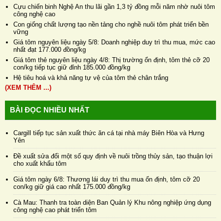
Cựu chiến binh Nghệ An thu lãi gần 1,3 tỷ đồng mỗi năm nhờ nuôi tôm
công nghệ cao
Con giống chất lượng tạo nền tảng cho nghề nuôi tôm phát triển bền
vững
Giá tôm nguyên liệu ngày 5/8: Doanh nghiệp duy trì thu mua, mức cao
nhất đạt 177.000 đồng/kg
Giá tôm thẻ nguyên liệu ngày 4/8: Thị trường ổn định, tôm thẻ cỡ 20
con/kg tiếp tục giữ đỉnh 185.000 đồng/kg
Hệ tiêu hoá và khả năng tự vệ của tôm thẻ chân trắng
(XEM THÊM ...)
BÀI ĐỌC NHIỀU NHẤT
Cargill tiếp tục sản xuất thức ăn cá tại nhà máy Biên Hòa và Hưng
Yên
Đề xuất sửa đổi một số quy định về nuôi trồng thủy sản, tạo thuận lợi
cho xuất khẩu tôm
Giá tôm ngày 6/8: Thương lái duy trì thu mua ổn định, tôm cỡ 20
con/kg giữ giá cao nhất 175.000 đồng/kg
Cà Mau: Thanh tra toàn diện Ban Quản lý Khu nông nghiệp ứng dụng
công nghệ cao phát triển tôm