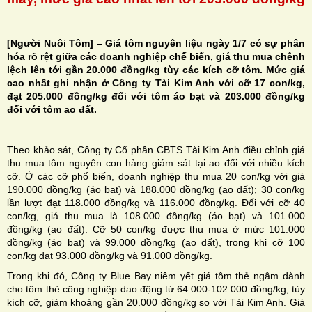
[Người Nuôi Tôm] – Giá tôm nguyên liệu ngày 1/7 có sự phân
hóa rõ rệt giữa các doanh nghiệp chế biến, giá thu mua chênh
lệch lên tới gần 20.000 đồng/kg tùy các kích cỡ tôm. Mức giá
H
cao nhất ghi nhận ở Công ty Tài Kim Anh với cỡ 17 con/kg,
đạt 205.000 đồng/kg đối với tôm áo bạt và 203.000 đồng/kg
N
đối với tôm ao đất.
Theo khảo sát, Công ty Cổ phần CBTS Tài Kim Anh điều chỉnh giá
thu mua tôm nguyên con hàng giám sát tại ao đối với nhiều kích
cỡ. Ở các cỡ phổ biến, doanh nghiệp thu mua 20 con/kg với giá
190.000 đồng/kg (áo bạt) và 188.000 đồng/kg (ao đất); 30 con/kg
lần lượt đạt 118.000 đồng/kg và 116.000 đồng/kg. Đối với cỡ 40
con/kg, giá thu mua là 108.000 đồng/kg (áo bạt) và 101.000
đồng/kg (ao đất). Cỡ 50 con/kg được thu mua ở mức 101.000
đồng/kg (áo bạt) và 99.000 đồng/kg (ao đất), trong khi cỡ 100
con/kg đạt 93.000 đồng/kg và 91.000 đồng/kg.
Trong khi đó, Công ty Blue Bay niêm yết giá tôm thẻ ngâm dành
cho tôm thẻ công nghiệp dao động từ 64.000-102.000 đồng/kg, tùy
kích cỡ, giảm khoảng gần 20.000 đồng/kg so với Tài Kim Anh. Giá