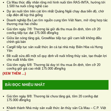
Cà Mau thúc đẩy nhân rộng mô hình nuôi tôm RAS-IMTA, hướng tới
1.500 ha nuôi công nghệ cao
Dự án nuôi tôm trên cát lớn nhất Quảng Ngãi chạy đua tiến độ, chờ
cấp điện để kịp thả giống
Doanh nghiệp Ba Lan tìm nguồn cung tôm Việt Nam, mở rộng hợp tác
thương mại hai chiều
Giá tôm ngày 7/8: Thương lái giữ đà thu mua ổn định, tôm cỡ 20
con/kg tiếp tục đạt 175.000 đồng/kg
Giữa làn sóng tăng giá, GrowMax tiếp tục giữ cam kết không điều
chỉnh giá bán
Cargill tiếp tục sản xuất thức ăn cá tại nhà máy Biên Hòa và Hưng
Yên
Đề xuất sửa đổi một số quy định về nuôi trồng thủy sản, tạo thuận lợi
cho xuất khẩu tôm
Giá tôm ngày 6/8: Thương lái duy trì thu mua ổn định, tôm cỡ 20
con/kg giữ giá cao nhất 175.000 đồng/kg
(XEM THÊM ...)
BÀI ĐỌC NHIỀU NHẤT
Giá tôm ngày 8/8: Thương lái chưa tăng giá, tôm 20 con/kg đạt
175.000 đồng/kg
Khánh thành Nhà máy sản xuất thức ăn thủy sản Cà Mau – C.P. Việt