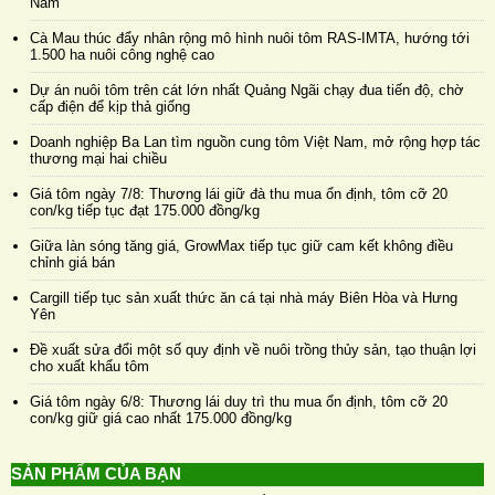
Nam
Cà Mau thúc đẩy nhân rộng mô hình nuôi tôm RAS-IMTA, hướng tới
1.500 ha nuôi công nghệ cao
Dự án nuôi tôm trên cát lớn nhất Quảng Ngãi chạy đua tiến độ, chờ
cấp điện để kịp thả giống
Doanh nghiệp Ba Lan tìm nguồn cung tôm Việt Nam, mở rộng hợp tác
thương mại hai chiều
Giá tôm ngày 7/8: Thương lái giữ đà thu mua ổn định, tôm cỡ 20
con/kg tiếp tục đạt 175.000 đồng/kg
Giữa làn sóng tăng giá, GrowMax tiếp tục giữ cam kết không điều
chỉnh giá bán
Cargill tiếp tục sản xuất thức ăn cá tại nhà máy Biên Hòa và Hưng
Yên
Đề xuất sửa đổi một số quy định về nuôi trồng thủy sản, tạo thuận lợi
cho xuất khẩu tôm
Giá tôm ngày 6/8: Thương lái duy trì thu mua ổn định, tôm cỡ 20
con/kg giữ giá cao nhất 175.000 đồng/kg
SẢN PHẨM CỦA BẠN