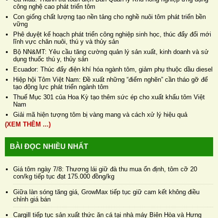
công nghệ cao phát triển tôm
Con giống chất lượng tạo nền tảng cho nghề nuôi tôm phát triển bền
vững
Phê duyệt kế hoạch phát triển công nghiệp sinh học, thúc đẩy đổi mới
lĩnh vực chăn nuôi, thú y và thủy sản
Bộ NN&MT: Yêu cầu tăng cường quản lý sản xuất, kinh doanh và sử
dụng thuốc thú y, thủy sản
Ecuador: Thúc đẩy điện khí hóa ngành tôm, giảm phụ thuộc dầu diesel
Hiệp hội Tôm Việt Nam: Đề xuất những “điểm nghẽn” cần tháo gỡ để
tạo động lực phát triển ngành tôm
Thuế Mục 301 của Hoa Kỳ tạo thêm sức ép cho xuất khẩu tôm Việt
Nam
Giải mã hiện tượng tôm bị vàng mang và cách xử lý hiệu quả
(XEM THÊM ...)
BÀI ĐỌC NHIỀU NHẤT
Giá tôm ngày 7/8: Thương lái giữ đà thu mua ổn định, tôm cỡ 20
con/kg tiếp tục đạt 175.000 đồng/kg
Giữa làn sóng tăng giá, GrowMax tiếp tục giữ cam kết không điều
chỉnh giá bán
Cargill tiếp tục sản xuất thức ăn cá tại nhà máy Biên Hòa và Hưng