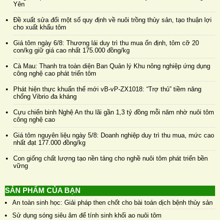
Yên
Đề xuất sửa đổi một số quy định về nuôi trồng thủy sản, tạo thuận lợi
cho xuất khẩu tôm
Giá tôm ngày 6/8: Thương lái duy trì thu mua ổn định, tôm cỡ 20
con/kg giữ giá cao nhất 175.000 đồng/kg
Cà Mau: Thanh tra toàn diện Ban Quản lý Khu nông nghiệp ứng dụng
công nghệ cao phát triển tôm
Phát hiện thực khuẩn thể mới vB-vP-ZX1018: “Trợ thủ” tiềm năng
chống Vibrio đa kháng
Cựu chiến binh Nghệ An thu lãi gần 1,3 tỷ đồng mỗi năm nhờ nuôi tôm
công nghệ cao
Giá tôm nguyên liệu ngày 5/8: Doanh nghiệp duy trì thu mua, mức cao
nhất đạt 177.000 đồng/kg
Con giống chất lượng tạo nền tảng cho nghề nuôi tôm phát triển bền
vững
SẢN PHẨM CỦA BẠN
An toàn sinh học: Giải pháp then chốt cho bài toán dịch bệnh thủy sản
Sử dụng sóng siêu âm để tính sinh khối ao nuôi tôm