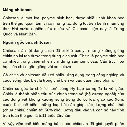
Màng chitosan
Chitosan là một loại polyme sinh học, được nhiều nhà khoa học
trên thế giới quan tâm vì có những tác động tốt trên bệnh nhân ung
thư. Hai nước nghiên cứu nhiều về Chitosan hiện nay là Trung
Quốc và Nhật Bản.
Nguồn gốc của chitosan
Chitosan là một dạng chitin đã bị khử axetyl, nhưng không giống
chitin nó lại tan được trong dung dịch axit. Chitin là polyme sinh học
có nhiều trong thiên nhiên chỉ đứng sau xenluloza. Cấu trúc hóa
học của chitin gần giống với xenluloza.
Cả chitin và chitosan đều có nhiều ứng dụng trong công nghiệp và
cuộc sống, đặc biệt là trong chế biến và bảo quản thực phẩm.
Chitin có gốc từ chữ “chiton” tiếng Hy Lạp có nghĩa là vỏ giáp.
Chitin là thành phần cấu trúc chính trong vỏ (bộ xương ngoài) của
các động vật không xương sống trong đó có loài giáp xác (tôm,
cua). Khi chế biến những loại hải sản giáp xác, lượng chất thải
(chứa chitin) chiếm tới 50% khối lượng đầu vào và con số này tính
trên toàn thế giới là 5,11 triệu tấn/năm.
Vì vậy việc chế biến màng bảo quản chitosan đã giải quyết phần