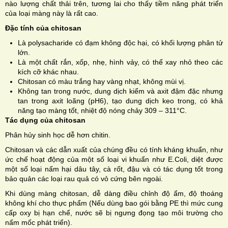
nào lượng chất thải trên, tương lai cho thấy tiềm năng phát triển
của loại màng này là rất cao.
Đặc tính của chitosan
Là polysacharide có đạm không độc hại, có khối lượng phân tử
lớn.
Là một chất rắn, xốp, nhẹ, hình vảy, có thể xay nhỏ theo các
kích cỡ khác nhau.
Chitosan có màu trắng hay vàng nhạt, không mùi vị.
Không tan trong nước, dung dịch kiểm và axit đậm đặc nhưng
tan trong axit loãng (pH6), tạo dung dịch keo trong, có khả
năng tạo màng tốt, nhiệt độ nóng chảy 309 – 311°C.
Tác dụng của chitosan
Phân hủy sinh học dễ hơn chitin.
Chitosan và các dẫn xuất của chúng đều có tính kháng khuẩn, như
ức chế hoạt động của một số loại vi khuẩn như E.Coli, diệt được
một số loại nấm hại dâu tây, cà rốt, đậu và có tác dụng tốt trong
bảo quản các loại rau quả có vỏ cứng bên ngoài.
Khi dùng màng chitosan, dễ dàng điều chỉnh độ ẩm, độ thoáng
không khí cho thực phẩm (Nếu dùng bao gói bằng PE thì mức cung
cấp oxy bị hạn chế, nước sẽ bị ngưng đọng tạo môi trường cho
nấm mốc phát triển).