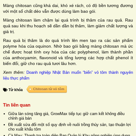
Màng chitosan cũng khá dai, khó xé rách, có độ bền tương đương
với một số chất dẻo vẫn được dùng làm bao gói.
Màng chitosan làm chậm lại quá trình bị thâm của rau quả. Rau
quả sau khi thu hoạch sẽ dần dần bị thâm, làm giảm chất lượng và
giá trị.
Rau quả bị thâm là do quá trình lên men tạo ra các sản phẩm
polyme hóa của oquinon. Nhờ bao gói bằng màng chitosan mà ức
chế được hoạt tính oxy hóa của các polyphenol, làm thành phần
của anthocyamin, flavonoid và tổng lượng các hợp chất phenol ít
biến đổi, giữ cho rau quả tươi lâu hơn.
Xem thêm:
Doanh nghiệp Nhật Bản muốn “biến” vỏ tôm thành nguyên
liệu thực phẩm
Chitosan từ vỏ tôm
Từ khóa
Tin liên quan
Giữa làn sóng tăng giá, GrowMax tiếp tục giữ cam kết không điều
chỉnh giá bán
Đề xuất sửa đổi một số quy định về nuôi trồng thủy sản, tạo thuận lợi
cho xuất khẩu tôm
Cà Mau: Thanh tra toàn diện Ban Quản lý Khu nông nghiệp ứng dụng