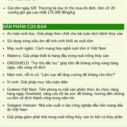
Giá tôm ngày 6/8: Thương lái duy trì thu mua ổn định, tôm cỡ 20
con/kg giữ giá cao nhất 175.000 đồng/kg
SẢN PHẨM CỦA BẠN
An toàn sinh học: Giải pháp then chốt cho bài toán dịch bệnh thủy sản
Sử dụng sóng siêu âm để tính sinh khối ao nuôi tôm
Máy sưởi ngâm: Cách mạng hóa nghề nuôi tôm ở Việt Nam
Waterco: Giải pháp thiết bị hàng đầu trong nuôi trồng thủy sản
GROSHIELD: “Trợ thủ đắc lực” giúp tôm đề kháng vững vàng hàng
ngày, sẵn sàng về đích
Năm mới, nỗi lo cũ: “Làm sao để tăng cường đề kháng cho tôm?”
Vi sinh: Giải pháp mục tiêu toàn diện
Grobest Việt Nam: Tiên phong ra mắt sản phẩm thức ăn chức năng
hàng ngày Groshield, nâng cao tối đa sức đề kháng, hướng đến những
vụ tôm về đích thành công trong năm tới
Solagron Vietnam: Nhà sản xuất vi tảo công nghiệp đầu tiên mang dấu
ấn Việt Nam
Giải pháp giảm phát thải trong nuôi trồng thủy sản từ bột cá thủy phân