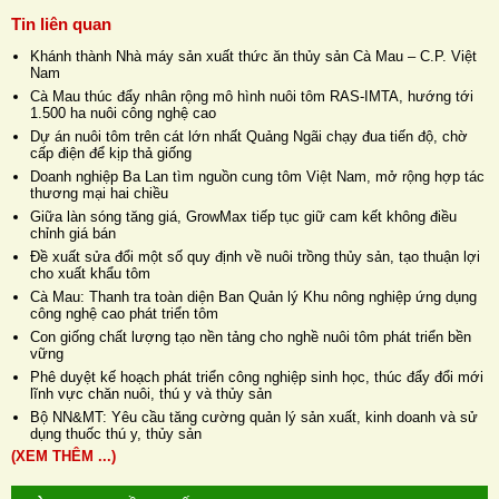
Tin liên quan
Khánh thành Nhà máy sản xuất thức ăn thủy sản Cà Mau – C.P. Việt
Nam
Cà Mau thúc đẩy nhân rộng mô hình nuôi tôm RAS-IMTA, hướng tới
1.500 ha nuôi công nghệ cao
Dự án nuôi tôm trên cát lớn nhất Quảng Ngãi chạy đua tiến độ, chờ
cấp điện để kịp thả giống
Doanh nghiệp Ba Lan tìm nguồn cung tôm Việt Nam, mở rộng hợp tác
thương mại hai chiều
Giữa làn sóng tăng giá, GrowMax tiếp tục giữ cam kết không điều
chỉnh giá bán
Đề xuất sửa đổi một số quy định về nuôi trồng thủy sản, tạo thuận lợi
cho xuất khẩu tôm
Cà Mau: Thanh tra toàn diện Ban Quản lý Khu nông nghiệp ứng dụng
công nghệ cao phát triển tôm
Con giống chất lượng tạo nền tảng cho nghề nuôi tôm phát triển bền
vững
Phê duyệt kế hoạch phát triển công nghiệp sinh học, thúc đẩy đổi mới
lĩnh vực chăn nuôi, thú y và thủy sản
Bộ NN&MT: Yêu cầu tăng cường quản lý sản xuất, kinh doanh và sử
dụng thuốc thú y, thủy sản
(XEM THÊM ...)