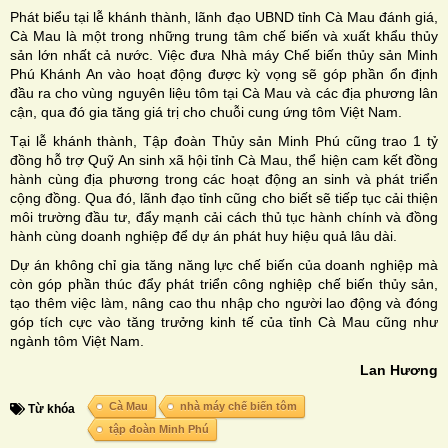
Phát biểu tại lễ khánh thành, lãnh đạo UBND tỉnh Cà Mau đánh giá,
Cà Mau là một trong những trung tâm chế biến và xuất khẩu thủy
sản lớn nhất cả nước. Việc đưa Nhà máy Chế biến thủy sản Minh
Phú Khánh An vào hoạt động được kỳ vọng sẽ góp phần ổn định
đầu ra cho vùng nguyên liệu tôm tại Cà Mau và các địa phương lân
cận, qua đó gia tăng giá trị cho chuỗi cung ứng tôm Việt Nam.
Tại lễ khánh thành, Tập đoàn Thủy sản Minh Phú cũng trao 1 tỷ
đồng hỗ trợ Quỹ An sinh xã hội tỉnh Cà Mau, thể hiện cam kết đồng
hành cùng địa phương trong các hoạt động an sinh và phát triển
cộng đồng. Qua đó, lãnh đạo tỉnh cũng cho biết sẽ tiếp tục cải thiện
môi trường đầu tư, đẩy mạnh cải cách thủ tục hành chính và đồng
hành cùng doanh nghiệp để dự án phát huy hiệu quả lâu dài.
Dự án không chỉ gia tăng năng lực chế biến của doanh nghiệp mà
còn góp phần thúc đẩy phát triển công nghiệp chế biến thủy sản,
tạo thêm việc làm, nâng cao thu nhập cho người lao động và đóng
góp tích cực vào tăng trưởng kinh tế của tỉnh Cà Mau cũng như
ngành tôm Việt Nam.
Lan Hương
Cà Mau
nhà máy chế biến tôm
Từ khóa
tập đoàn Minh Phú