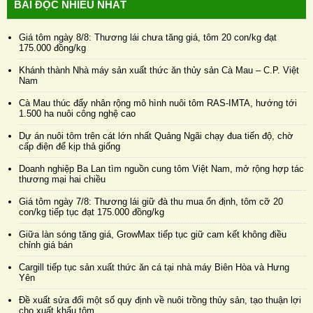
BÀI ĐỌC NHIỀU NHẤT
Giá tôm ngày 8/8: Thương lái chưa tăng giá, tôm 20 con/kg đạt
175.000 đồng/kg
Khánh thành Nhà máy sản xuất thức ăn thủy sản Cà Mau – C.P. Việt
Nam
Cà Mau thúc đẩy nhân rộng mô hình nuôi tôm RAS-IMTA, hướng tới
1.500 ha nuôi công nghệ cao
Dự án nuôi tôm trên cát lớn nhất Quảng Ngãi chạy đua tiến độ, chờ
cấp điện để kịp thả giống
Doanh nghiệp Ba Lan tìm nguồn cung tôm Việt Nam, mở rộng hợp tác
thương mại hai chiều
Giá tôm ngày 7/8: Thương lái giữ đà thu mua ổn định, tôm cỡ 20
con/kg tiếp tục đạt 175.000 đồng/kg
Giữa làn sóng tăng giá, GrowMax tiếp tục giữ cam kết không điều
chỉnh giá bán
Cargill tiếp tục sản xuất thức ăn cá tại nhà máy Biên Hòa và Hưng
Yên
Đề xuất sửa đổi một số quy định về nuôi trồng thủy sản, tạo thuận lợi
cho xuất khẩu tôm