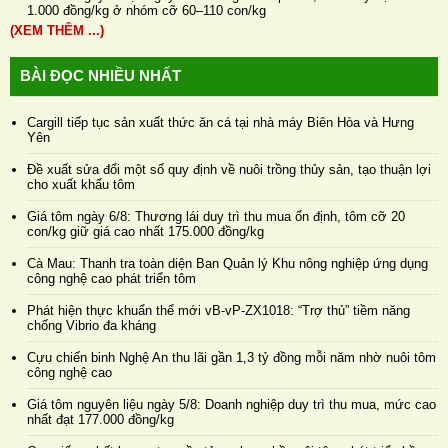
1.000 đồng/kg ở nhóm cỡ 60–110 con/kg
(XEM THÊM ...)
BÀI ĐỌC NHIỀU NHẤT
Cargill tiếp tục sản xuất thức ăn cá tại nhà máy Biên Hòa và Hưng
Yên
Đề xuất sửa đổi một số quy định về nuôi trồng thủy sản, tạo thuận lợi
cho xuất khẩu tôm
Giá tôm ngày 6/8: Thương lái duy trì thu mua ổn định, tôm cỡ 20
con/kg giữ giá cao nhất 175.000 đồng/kg
Cà Mau: Thanh tra toàn diện Ban Quản lý Khu nông nghiệp ứng dụng
công nghệ cao phát triển tôm
Phát hiện thực khuẩn thể mới vB-vP-ZX1018: “Trợ thủ” tiềm năng
chống Vibrio đa kháng
Cựu chiến binh Nghệ An thu lãi gần 1,3 tỷ đồng mỗi năm nhờ nuôi tôm
công nghệ cao
Giá tôm nguyên liệu ngày 5/8: Doanh nghiệp duy trì thu mua, mức cao
nhất đạt 177.000 đồng/kg