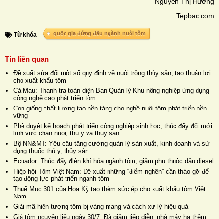
Nguyễn Thị Hương
Tepbac.com
quốc gia đứng đầu ngành nuôi tôm
Từ khóa
Tin liên quan
Đề xuất sửa đổi một số quy định về nuôi trồng thủy sản, tạo thuận lợi
cho xuất khẩu tôm
Cà Mau: Thanh tra toàn diện Ban Quản lý Khu nông nghiệp ứng dụng
công nghệ cao phát triển tôm
Con giống chất lượng tạo nền tảng cho nghề nuôi tôm phát triển bền
vững
Phê duyệt kế hoạch phát triển công nghiệp sinh học, thúc đẩy đổi mới
lĩnh vực chăn nuôi, thú y và thủy sản
Bộ NN&MT: Yêu cầu tăng cường quản lý sản xuất, kinh doanh và sử
dụng thuốc thú y, thủy sản
Ecuador: Thúc đẩy điện khí hóa ngành tôm, giảm phụ thuộc dầu diesel
Hiệp hội Tôm Việt Nam: Đề xuất những “điểm nghẽn” cần tháo gỡ để
tạo động lực phát triển ngành tôm
Thuế Mục 301 của Hoa Kỳ tạo thêm sức ép cho xuất khẩu tôm Việt
Nam
Giải mã hiện tượng tôm bị vàng mang và cách xử lý hiệu quả
Giá tôm nguyên liệu ngày 30/7: Đà giảm tiếp diễn, nhà máy hạ thêm