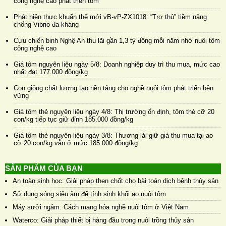
công nghệ cao phát triển tôm
Phát hiện thực khuẩn thể mới vB-vP-ZX1018: “Trợ thủ” tiềm năng
chống Vibrio đa kháng
Cựu chiến binh Nghệ An thu lãi gần 1,3 tỷ đồng mỗi năm nhờ nuôi tôm
công nghệ cao
Giá tôm nguyên liệu ngày 5/8: Doanh nghiệp duy trì thu mua, mức cao
nhất đạt 177.000 đồng/kg
Con giống chất lượng tạo nền tảng cho nghề nuôi tôm phát triển bền
vững
Giá tôm thẻ nguyên liệu ngày 4/8: Thị trường ổn định, tôm thẻ cỡ 20
con/kg tiếp tục giữ đỉnh 185.000 đồng/kg
Giá tôm thẻ nguyên liệu ngày 3/8: Thương lái giữ giá thu mua tại ao
cỡ 20 con/kg vẫn ở mức 185.000 đồng/kg
SẢN PHẨM CỦA BẠN
An toàn sinh học: Giải pháp then chốt cho bài toán dịch bệnh thủy sản
Sử dụng sóng siêu âm để tính sinh khối ao nuôi tôm
Máy sưởi ngâm: Cách mạng hóa nghề nuôi tôm ở Việt Nam
Waterco: Giải pháp thiết bị hàng đầu trong nuôi trồng thủy sản