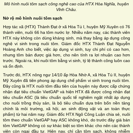
Mô hình nuôi tôm sạch công nghệ cao của HTX Hòa Nghĩa, huyện
Vĩnh Châu.
Nở rộ mô hình nuôi tôm sạch
Hợp tác xã (HTX) Thành Ðạt ở xã Hòa Tú I, huyện Mỹ Xuyên có 76
thành viên, nuôi 66 ha tôm nước lợ. Nhiều năm nay, các thành viên
HTX này không còn dùng kháng sinh, mà thay bằng áp dụng công
nghệ vi sinh trong nuôi tôm. Giám đốc HTX Thành Ðạt Nguyễn
Hoàng Anh cho biết, việc áp dụng vi sinh, tuy chi phí có cao hơn,
nhưng tôm bán được giá hơn, cho nên tính ra lợi nhuận cao hơn
trước. Ngoài ra, khi nuôi tôm bằng vi sinh, tỷ lệ thành công luôn cao
và ổn định.
Trước đó, HTX nông ngư 14/10 ấp Hòa Nhờ A, xã Hòa Tú II, huyện
Mỹ Xuyên đã tiên phong áp dụng chế phẩm vi sinh trong nuôi tôm.
Ðây cũng là HTX nuôi tôm đầu tiên của huyện này được cấp chứng
nhận đạt tiêu chuẩn VietGAP và hiện HTX đã được công nhận đạt
tiêu chuẩn ASC (là tiêu chuẩn quốc tế nghiêm ngặt nhất áp dụng
cho nuôi trồng thủy sản, là bộ tiêu chuẩn dựa trên bốn nền tảng
chính là môi trường, xã hội, an sinh động vật và an toàn thực
phẩm) từ hai năm nay. Giám đốc HTX Ngô Công Luận chia sẻ, nuôi
tôm theo chuẩn VietGAP hay ASC không khó, do trước đây giá bán
tôm VietGAP không có sự khác biệt so tôm khác cho nên các thành
viên còn ngại đầu tư. Hiện nay, chỉ cần tôm sạch, không nhiễm