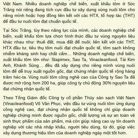
Việt Nam. Nhiều doanh nghiệp chế biến, xuất khẩu tôm ở Sóc
Trăng nói riêng đang tích cực đầu tư xây dựng vùng nuôi tôm cho
riêng mình hoặc hợp đồng liên kết với các HTX, tổ hợp tác (THT)
để đầu tư nuôi tôm đạt chuẩn quốc tế.
Tại Sóc Trăng, tùy theo năng lực của mình, các doanh nghiệp chế
biến, xuất khẩu tôm lựa chọn hình thức đầu tư vùng nguyên liệu
khác nhau như: thuê đất, mua đất để nuôi; liên kết với các THT,
HTX đầu tư, tiêu thụ tôm nuôi đạt chuẩn quốc tế, tôm sạch không
nhiễm kháng sinh hay chất cấm… Những doanh nghiệp chế biến,
xuất khẩu tôm lớn như: Stapimex, Sao Ta, Vinacleanfood, Tài Kim
Anh, Khánh Sủng… đều đã xây dựng cho riêng mình vùng nuôi
tôm để dễ truy xuất nguồn gốc, đạt chứng nhận quốc tế rộng hàng
trăm héc-ta. Vùng nuôi tôm công nghệ cao của Công ty Sao Ta đã
được mở rộng hơn 200 ha, giúp công ty chủ động 30% nguyên liệu
đạt chứng nhận quốc tế.
Theo Tổng Giám đốc Công ty cổ phần Thủy sản sạch Việt Nam
(Vinacleanfood) Võ Văn Phục, việc đầu tư vùng nuôi tôm ứng dụng
công nghệ cao, đạt chứng nhận quốc tế không chỉ giúp doanh
nghiệp chứng minh được nguồn gốc, chất lượng và sự an toàn vệ
sinh thực phẩm của sản phẩm, mà còn giúp nâng cao uy tín doanh
nghiệp với các nhà nhập khẩu, người tiêu dùng, từ đó, giúp việc
xây dựng thương hiệu tôm của doanh nghiệp ngày một tốt hơn.