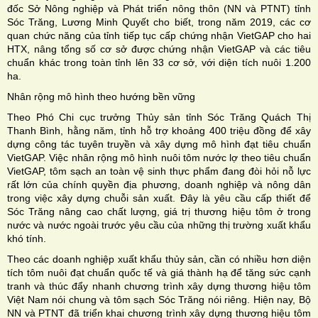
đốc Sở Nông nghiệp và Phát triển nông thôn (NN và PTNT) tỉnh
Sóc Trăng, Lương Minh Quyết cho biết, trong năm 2019, các cơ
quan chức năng của tỉnh tiếp tục cấp chứng nhận VietGAP cho hai
HTX, nâng tổng số cơ sở được chứng nhận VietGAP và các tiêu
chuẩn khác trong toàn tỉnh lên 33 cơ sở, với diện tích nuôi 1.200
ha.
Nhân rộng mô hình theo hướng bền vững
Theo Phó Chi cục trưởng Thủy sản tỉnh Sóc Trăng Quách Thị
Thanh Bình, hằng năm, tỉnh hỗ trợ khoảng 400 triệu đồng để xây
dựng công tác tuyên truyền và xây dựng mô hình đạt tiêu chuẩn
VietGAP. Việc nhân rộng mô hình nuôi tôm nước lợ theo tiêu chuẩn
VietGAP, tôm sạch an toàn vệ sinh thực phẩm đang đòi hỏi nỗ lực
rất lớn của chính quyền địa phương, doanh nghiệp và nông dân
trong việc xây dựng chuỗi sản xuất. Ðây là yêu cầu cấp thiết để
Sóc Trăng nâng cao chất lượng, giá trị thương hiệu tôm ở trong
nước và nước ngoài trước yêu cầu của những thị trường xuất khẩu
khó tính.
Theo các doanh nghiệp xuất khẩu thủy sản, cần có nhiều hơn diện
tích tôm nuôi đạt chuẩn quốc tế và giá thành hạ để tăng sức cạnh
tranh và thúc đẩy nhanh chương trình xây dựng thương hiệu tôm
Việt Nam nói chung và tôm sạch Sóc Trăng nói riêng. Hiện nay, Bộ
NN và PTNT đã triển khai chương trình xây dựng thương hiệu tôm