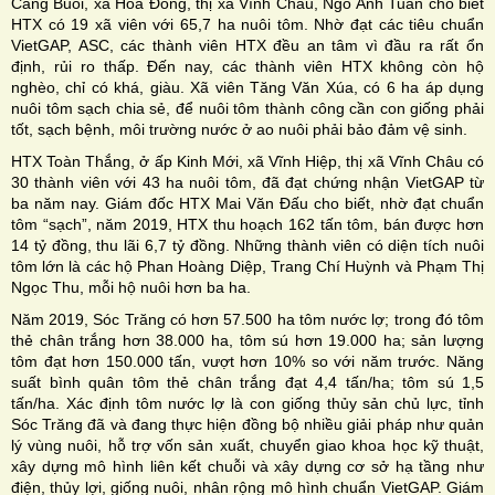
Cảng Buối, xã Hòa Ðông, thị xã Vĩnh Châu, Ngô Anh Tuấn cho biết
HTX có 19 xã viên với 65,7 ha nuôi tôm. Nhờ đạt các tiêu chuẩn
VietGAP, ASC, các thành viên HTX đều an tâm vì đầu ra rất ổn
định, rủi ro thấp. Ðến nay, các thành viên HTX không còn hộ
nghèo, chỉ có khá, giàu. Xã viên Tăng Văn Xúa, có 6 ha áp dụng
nuôi tôm sạch chia sẻ, để nuôi tôm thành công cần con giống phải
tốt, sạch bệnh, môi trường nước ở ao nuôi phải bảo đảm vệ sinh.
HTX Toàn Thắng, ở ấp Kinh Mới, xã Vĩnh Hiệp, thị xã Vĩnh Châu có
30 thành viên với 43 ha nuôi tôm, đã đạt chứng nhận VietGAP từ
ba năm nay. Giám đốc HTX Mai Văn Ðấu cho biết, nhờ đạt chuẩn
tôm “sạch”, năm 2019, HTX thu hoạch 162 tấn tôm, bán được hơn
14 tỷ đồng, thu lãi 6,7 tỷ đồng. Những thành viên có diện tích nuôi
tôm lớn là các hộ Phan Hoàng Diệp, Trang Chí Huỳnh và Phạm Thị
Ngọc Thu, mỗi hộ nuôi hơn ba ha.
Năm 2019, Sóc Trăng có hơn 57.500 ha tôm nước lợ; trong đó tôm
thẻ chân trắng hơn 38.000 ha, tôm sú hơn 19.000 ha; sản lượng
tôm đạt hơn 150.000 tấn, vượt hơn 10% so với năm trước. Năng
suất bình quân tôm thẻ chân trắng đạt 4,4 tấn/ha; tôm sú 1,5
tấn/ha. Xác định tôm nước lợ là con giống thủy sản chủ lực, tỉnh
Sóc Trăng đã và đang thực hiện đồng bộ nhiều giải pháp như quản
lý vùng nuôi, hỗ trợ vốn sản xuất, chuyển giao khoa học kỹ thuật,
xây dựng mô hình liên kết chuỗi và xây dựng cơ sở hạ tầng như
điện, thủy lợi, giống nuôi, nhân rộng mô hình chuẩn VietGAP. Giám