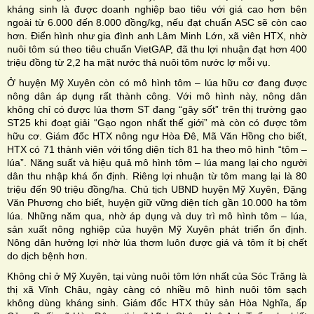
kháng sinh là được doanh nghiệp bao tiêu với giá cao hơn bên
ngoài từ 6.000 đến 8.000 đồng/kg, nếu đạt chuẩn ASC sẽ còn cao
hơn. Ðiển hình như gia đình anh Lâm Minh Lớn, xã viên HTX, nhờ
nuôi tôm sú theo tiêu chuẩn VietGAP, đã thu lợi nhuận đạt hơn 400
triệu đồng từ 2,2 ha mặt nước thả nuôi tôm nước lợ mỗi vụ.
Ở huyện Mỹ Xuyên còn có mô hình tôm – lúa hữu cơ đang được
nông dân áp dụng rất thành công. Với mô hình này, nông dân
không chỉ có được lúa thơm ST đang “gây sốt” trên thị trường gạo
ST25 khi đoạt giải “Gạo ngon nhất thế giới” mà còn có được tôm
hữu cơ. Giám đốc HTX nông ngư Hòa Ðê, Mã Văn Hồng cho biết,
HTX có 71 thành viên với tổng diện tích 81 ha theo mô hình “tôm –
lúa”. Năng suất và hiệu quả mô hình tôm – lúa mang lại cho người
dân thu nhập khá ổn định. Riêng lợi nhuận từ tôm mang lại là 80
triệu đến 90 triệu đồng/ha. Chủ tịch UBND huyện Mỹ Xuyên, Ðặng
Văn Phương cho biết, huyện giữ vững diện tích gần 10.000 ha tôm
lúa. Những năm qua, nhờ áp dụng và duy trì mô hình tôm – lúa,
sản xuất nông nghiệp của huyện Mỹ Xuyên phát triển ổn định.
Nông dân hưởng lợi nhờ lúa thơm luôn được giá và tôm ít bị chết
do dịch bệnh hơn.
Không chỉ ở Mỹ Xuyên, tại vùng nuôi tôm lớn nhất của Sóc Trăng là
thị xã Vĩnh Châu, ngày càng có nhiều mô hình nuôi tôm sạch
không dùng kháng sinh. Giám đốc HTX thủy sản Hòa Nghĩa, ấp