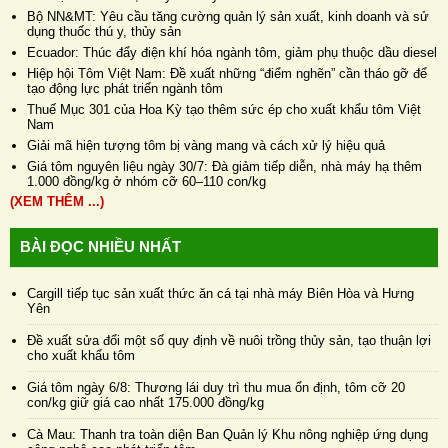
Bộ NN&MT: Yêu cầu tăng cường quản lý sản xuất, kinh doanh và sử
dụng thuốc thú y, thủy sản
Ecuador: Thúc đẩy điện khí hóa ngành tôm, giảm phụ thuộc dầu diesel
Hiệp hội Tôm Việt Nam: Đề xuất những “điểm nghẽn” cần tháo gỡ để
tạo động lực phát triển ngành tôm
Thuế Mục 301 của Hoa Kỳ tạo thêm sức ép cho xuất khẩu tôm Việt
Nam
Giải mã hiện tượng tôm bị vàng mang và cách xử lý hiệu quả
Giá tôm nguyên liệu ngày 30/7: Đà giảm tiếp diễn, nhà máy hạ thêm
1.000 đồng/kg ở nhóm cỡ 60–110 con/kg
(XEM THÊM ...)
BÀI ĐỌC NHIỀU NHẤT
Cargill tiếp tục sản xuất thức ăn cá tại nhà máy Biên Hòa và Hưng
Yên
Đề xuất sửa đổi một số quy định về nuôi trồng thủy sản, tạo thuận lợi
cho xuất khẩu tôm
Giá tôm ngày 6/8: Thương lái duy trì thu mua ổn định, tôm cỡ 20
con/kg giữ giá cao nhất 175.000 đồng/kg
Cà Mau: Thanh tra toàn diện Ban Quản lý Khu nông nghiệp ứng dụng