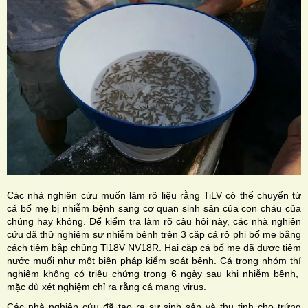
Các nhà nghiên cứu muốn làm rõ liệu rằng TiLV có thể chuyển từ
cá bố mẹ bị nhiễm bệnh sang cơ quan sinh sản của con cháu của
chúng hay không. Để kiểm tra làm rõ câu hỏi này, các nhà nghiên
cứu đã thử nghiệm sự nhiễm bệnh trên 3 cặp cá rô phi bố mẹ bằng
cách tiêm bắp chủng Ti18V NV18R. Hai cặp cá bố mẹ đã được tiêm
nước muối như một biện pháp kiểm soát bệnh. Cá trong nhóm thí
nghiệm không có triệu chứng trong 6 ngày sau khi nhiễm bệnh,
mặc dù xét nghiệm chỉ ra rằng cá mang virus.
Các nhà nghiên cứu đã tạo ra sự sinh sản và thụ tinh cho trứng