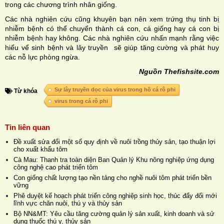
trong các chương trình nhân giống.
Các nhà nghiên cứu cũng khuyên bạn nên xem trứng thụ tinh bị
nhiễm bệnh có thể chuyển thành cá con, cá giống hay cá con bị
nhiễm bệnh hay không. Các nhà nghiên cứu nhấn mạnh rằng việc
hiểu vể sinh bệnh và lây truyền sẽ giúp tăng cường và phát huy
các nỗ lực phòng ngừa.
Nguồn Thefishsite.com
Sự lây truyền dọc của virus trong hồ cá rô phi
Từ khóa
virus trong cá rô phi
Tin liên quan
Đề xuất sửa đổi một số quy định về nuôi trồng thủy sản, tạo thuận lợi
cho xuất khẩu tôm
Cà Mau: Thanh tra toàn diện Ban Quản lý Khu nông nghiệp ứng dụng
công nghệ cao phát triển tôm
Con giống chất lượng tạo nền tảng cho nghề nuôi tôm phát triển bền
vững
Phê duyệt kế hoạch phát triển công nghiệp sinh học, thúc đẩy đổi mới
lĩnh vực chăn nuôi, thú y và thủy sản
Bộ NN&MT: Yêu cầu tăng cường quản lý sản xuất, kinh doanh và sử
dụng thuốc thú y, thủy sản