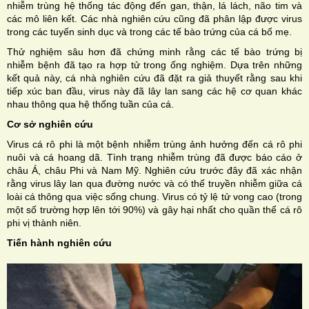
nhiễm trùng hệ thống tác động đến gan, thận, lá lách, não tim và
các mô liên kết. Các nhà nghiên cứu cũng đã phân lập được virus
trong các tuyến sinh dục và trong các tế bào trứng của cá bố mẹ.
Thử nghiệm sâu hơn đã chứng minh rằng các tế bào trứng bị
nhiễm bệnh đã tạo ra hợp tử trong ống nghiệm. Dựa trên những
kết quả này, cá nhà nghiên cứu đã đặt ra giả thuyết rằng sau khi
tiếp xúc ban đầu, virus này đã lây lan sang các hệ cơ quan khác
nhau thông qua hệ thống tuần của cá.
Cơ sở nghiên cứu
Virus cá rô phi là một bệnh nhiễm trùng ảnh hưởng đến cá rô phi
nuôi và cá hoang dã. Tình trạng nhiễm trùng đã được báo cáo ở
châu Á, châu Phi và Nam Mỹ. Nghiên cứu trước đây đã xác nhận
rằng virus lây lan qua đường nước và có thể truyền nhiễm giữa cá
loài cá thông qua việc sống chung. Virus có tỷ lệ tử vong cao (trong
một số trường hợp lên tới 90%) và gây hại nhất cho quần thể cá rô
phi vị thành niên.
Tiến hành nghiên cứu