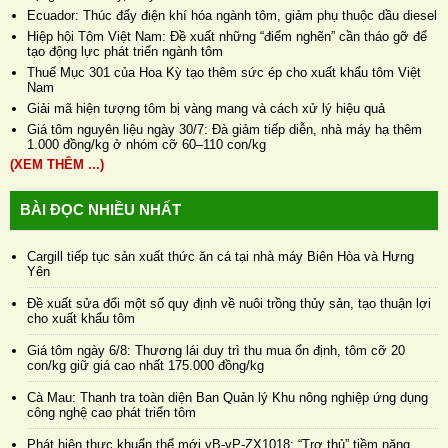
Ecuador: Thúc đẩy điện khí hóa ngành tôm, giảm phụ thuộc dầu diesel
Hiệp hội Tôm Việt Nam: Đề xuất những “điểm nghẽn” cần tháo gỡ để
tạo động lực phát triển ngành tôm
Thuế Mục 301 của Hoa Kỳ tạo thêm sức ép cho xuất khẩu tôm Việt
Nam
Giải mã hiện tượng tôm bị vàng mang và cách xử lý hiệu quả
Giá tôm nguyên liệu ngày 30/7: Đà giảm tiếp diễn, nhà máy hạ thêm
1.000 đồng/kg ở nhóm cỡ 60–110 con/kg
(XEM THÊM ...)
BÀI ĐỌC NHIỀU NHẤT
Cargill tiếp tục sản xuất thức ăn cá tại nhà máy Biên Hòa và Hưng
Yên
Đề xuất sửa đổi một số quy định về nuôi trồng thủy sản, tạo thuận lợi
cho xuất khẩu tôm
Giá tôm ngày 6/8: Thương lái duy trì thu mua ổn định, tôm cỡ 20
con/kg giữ giá cao nhất 175.000 đồng/kg
Cà Mau: Thanh tra toàn diện Ban Quản lý Khu nông nghiệp ứng dụng
công nghệ cao phát triển tôm
Phát hiện thực khuẩn thể mới vB-vP-ZX1018: “Trợ thủ” tiềm năng