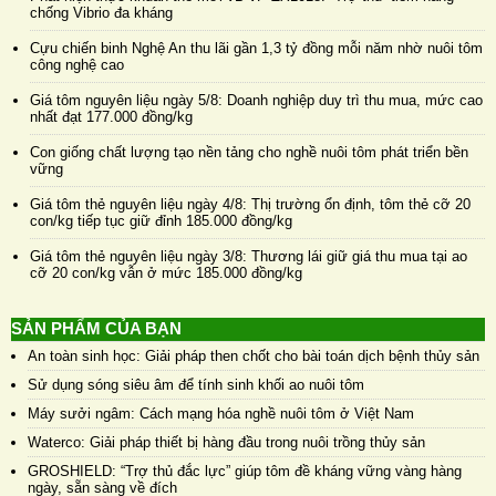
chống Vibrio đa kháng
Cựu chiến binh Nghệ An thu lãi gần 1,3 tỷ đồng mỗi năm nhờ nuôi tôm
công nghệ cao
Giá tôm nguyên liệu ngày 5/8: Doanh nghiệp duy trì thu mua, mức cao
nhất đạt 177.000 đồng/kg
Con giống chất lượng tạo nền tảng cho nghề nuôi tôm phát triển bền
vững
Giá tôm thẻ nguyên liệu ngày 4/8: Thị trường ổn định, tôm thẻ cỡ 20
con/kg tiếp tục giữ đỉnh 185.000 đồng/kg
Giá tôm thẻ nguyên liệu ngày 3/8: Thương lái giữ giá thu mua tại ao
cỡ 20 con/kg vẫn ở mức 185.000 đồng/kg
SẢN PHẨM CỦA BẠN
An toàn sinh học: Giải pháp then chốt cho bài toán dịch bệnh thủy sản
Sử dụng sóng siêu âm để tính sinh khối ao nuôi tôm
Máy sưởi ngâm: Cách mạng hóa nghề nuôi tôm ở Việt Nam
Waterco: Giải pháp thiết bị hàng đầu trong nuôi trồng thủy sản
GROSHIELD: “Trợ thủ đắc lực” giúp tôm đề kháng vững vàng hàng
ngày, sẵn sàng về đích