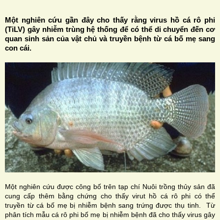
Một nghiên cứu gần đây cho thấy rằng virus hồ cá rô phi
(TiLV) gây nhiễm trùng hệ thống để có thể di chuyển đến cơ
quan sinh sản của vật chủ và truyền bệnh từ cá bố mẹ sang
con cái.
H
N
Một nghiên cứu được công bố trên tạp chí Nuôi trồng thủy sản đã
cung cấp thêm bằng chứng cho thấy virut hồ cá rô phi có thể
truyền từ cá bố mẹ bị nhiễm bệnh sang trứng được thụ tinh. Từ
phân tích mẫu cá rô phi bố mẹ bị nhiễm bệnh đã cho thấy virus gây