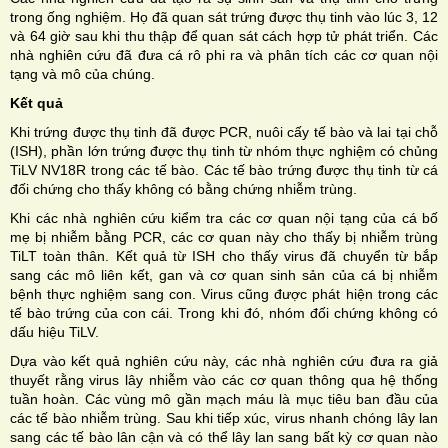
trong ống nghiệm. Họ đã quan sát trứng được thụ tinh vào lúc 3, 12
và 64 giờ sau khi thu thập để quan sát cách hợp tử phát triển. Các
nhà nghiên cứu đã đưa cá rô phi ra và phân tích các cơ quan nội
tạng và mô của chúng.
Kết quả
Khi trứng được thụ tinh đã được PCR, nuôi cấy tế bào và lai tại chỗ
(ISH), phần lớn trứng được thụ tinh từ nhóm thực nghiệm có chủng
TiLV NV18R trong các tế bào. Các tế bào trứng được thụ tinh từ cá
đối chứng cho thấy không có bằng chứng nhiễm trùng.
Khi các nhà nghiên cứu kiểm tra các cơ quan nội tạng của cá bố
mẹ bị nhiễm bằng PCR, các cơ quan này cho thấy bị nhiễm trùng
TiLT toàn thân. Kết quả từ ISH cho thấy virus đã chuyển từ bắp
sang các mô liên kết, gan và cơ quan sinh sản của cá bị nhiễm
bệnh thực nghiệm sang con. Virus cũng được phát hiện trong các
tế bào trứng của con cái. Trong khi đó, nhóm đối chứng không có
dấu hiệu TiLV.
Dựa vào kết quả nghiên cứu này, các nhà nghiên cứu đưa ra giả
thuyết rằng virus lây nhiễm vào các cơ quan thông qua hệ thống
tuần hoàn. Các vùng mô gần mạch máu là mục tiêu ban đầu của
các tế bào nhiễm trùng. Sau khi tiếp xúc, virus nhanh chóng lây lan
sang các tế bào lân cận và có thể lây lan sang bất kỳ cơ quan nào