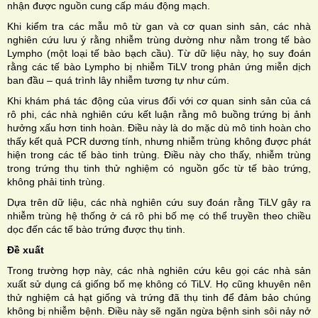
nhận được nguồn cung cấp máu động mạch.
Khi kiểm tra các mẫu mô từ gan và cơ quan sinh sản, các nhà
nghiên cứu lưu ý rằng nhiễm trùng dường như nằm trong tế bào
Lympho (một loại tế bào bạch cầu). Từ dữ liệu này, họ suy đoán
rằng các tế bào Lympho bị nhiễm TiLV trong phản ứng miễn dịch
ban đầu – quá trình lây nhiễm tương tự như cúm.
Khi khám phá tác động của virus đối với cơ quan sinh sản của cá
rô phi, các nhà nghiên cứu kết luận rằng mô buồng trứng bị ảnh
hưởng xấu hơn tinh hoàn. Điều này là do mặc dù mô tinh hoàn cho
thấy kết quả PCR dương tính, nhưng nhiễm trùng không được phát
hiện trong các tế bào tinh trùng. Điều này cho thấy, nhiễm trùng
trong trứng thụ tinh thử nghiệm có nguồn gốc từ tế bào trứng,
không phải tinh trùng.
Dựa trên dữ liệu, các nhà nghiên cứu suy đoán rằng TiLV gây ra
nhiễm trùng hệ thống ở cá rô phi bố mẹ có thể truyền theo chiều
dọc đến các tế bào trứng được thụ tinh.
Đề xuất
Trong trường hợp này, các nhà nghiên cứu kêu gọi các nhà sản
xuất sử dụng cá giống bố mẹ không có TiLV. Họ cũng khuyên nên
thử nghiệm cả hạt giống và trứng đã thụ tinh để đảm bảo chúng
không bị nhiễm bệnh. Điều này sẽ ngăn ngừa bệnh sinh sôi nảy nở