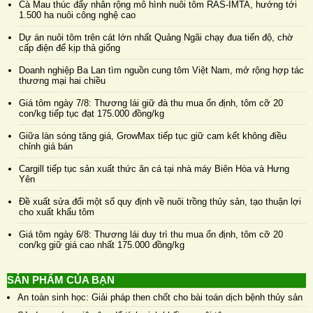
Cà Mau thúc đẩy nhân rộng mô hình nuôi tôm RAS-IMTA, hướng tới
1.500 ha nuôi công nghệ cao
Dự án nuôi tôm trên cát lớn nhất Quảng Ngãi chạy đua tiến độ, chờ
cấp điện để kịp thả giống
Doanh nghiệp Ba Lan tìm nguồn cung tôm Việt Nam, mở rộng hợp tác
thương mại hai chiều
Giá tôm ngày 7/8: Thương lái giữ đà thu mua ổn định, tôm cỡ 20
con/kg tiếp tục đạt 175.000 đồng/kg
Giữa làn sóng tăng giá, GrowMax tiếp tục giữ cam kết không điều
chỉnh giá bán
Cargill tiếp tục sản xuất thức ăn cá tại nhà máy Biên Hòa và Hưng
Yên
Đề xuất sửa đổi một số quy định về nuôi trồng thủy sản, tạo thuận lợi
cho xuất khẩu tôm
Giá tôm ngày 6/8: Thương lái duy trì thu mua ổn định, tôm cỡ 20
con/kg giữ giá cao nhất 175.000 đồng/kg
SẢN PHẨM CỦA BẠN
An toàn sinh học: Giải pháp then chốt cho bài toán dịch bệnh thủy sản