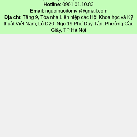
Hotline
: 0901.01.10.83
Email
: nguoinuoitomvn@gmail.com
Địa chỉ
: Tầng 9, Tòa nhà Liên hiệp các Hội Khoa học và Kỹ
thuật Việt Nam, Lô D20, Ngõ 19 Phố Duy Tân, Phường Cầu
Giấy, TP Hà Nội