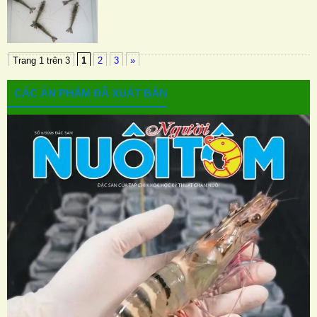
Trang 1 trên 3
1
2
3
»
CÁC ẤN PHẨM ĐÃ XUẤT BẢN