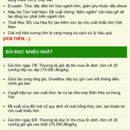
Ecuador: Thúc đẩy điện khí hóa ngành tôm, giảm phụ thuộc dầu diesel
Hiệp hội Tôm Việt Nam: Đề xuất những “điểm nghẽn” cần tháo gỡ để
tạo động lực phát triển ngành tôm
Thuế Mục 301 của Hoa Kỳ tạo thêm sức ép cho xuất khẩu tôm Việt
Nam
Giải mã hiện tượng tôm bị vàng mang và cách xử lý hiệu quả
(XEM THÊM ...)
BÀI ĐỌC NHIỀU NHẤT
Giá tôm ngày 7/8: Thương lái giữ đà thu mua ổn định, tôm cỡ 20
con/kg tiếp tục đạt 175.000 đồng/kg
Giữa làn sóng tăng giá, GrowMax tiếp tục giữ cam kết không điều
chỉnh giá bán
Cargill tiếp tục sản xuất thức ăn cá tại nhà máy Biên Hòa và Hưng
Yên
Đề xuất sửa đổi một số quy định về nuôi trồng thủy sản, tạo thuận lợi
cho xuất khẩu tôm
Giá tôm ngày 6/8: Thương lái duy trì thu mua ổn định, tôm cỡ 20
con/kg giữ giá cao nhất 175.000 đồng/kg