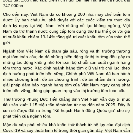
747.000ha.
Cho đến nay, Việt Nam đã có khoảng 200 nhà máy chế biến tôm
được Ủy ban châu Âu phê duyệt với các cuộc kiểm tra thực địa
định kỳ ngay tại Việt Nam. Với những nỗ lực không ngừng, Việt
Nam đã trở thành nước cung cấp tôm đứng thứ hai thế giới với giá
trị xuất khẩu chiếm 13-14% tổng giá trị xuất khẩu tôm của toàn thế
giới.
Ngành tôm Việt Nam đã tham gia sâu, rộng và thị trường thương
mại tôm toàn cầu; do đó những biến động từ thị trường đều gây ra
những tác động không nhỏ tới toàn bộ chuỗi sản xuất ngành hàng
tôm trong nước. Xác định ngành hàng tôm giữ vai trò chủ lực, theo
định hướng phát triển bền vững; Chính phủ Việt Nam đã ban hành
nhiều chương trình, đề án chương trình, đề án nhằm định hướng,
giải pháp đảm bảo ngành hàng tôm của Việt Nam ngày càng phát
triển bền vững, đóng góp quan trọng vào thị trường tôm toàn cầu.
Thứ trưởng Phùng Đức Tiến khẳng định Việt Nam vẫn duy trì mục
tiêu sản xuất 1,15 triệu tấn tôm/năm từ nay đến năm 2025. Đây là
con số được đăt ra trong “Kế hoạch Hành động Quốc gia” cho sự
phát triển của ngành tôm.
Mặc dù vấp phải nhiều khó khăn thử thách từ hệ lụy của đại dịch
Covid-19 và suy thoái kinh tế trong thời gian gần đây, Việt Nam vẫn