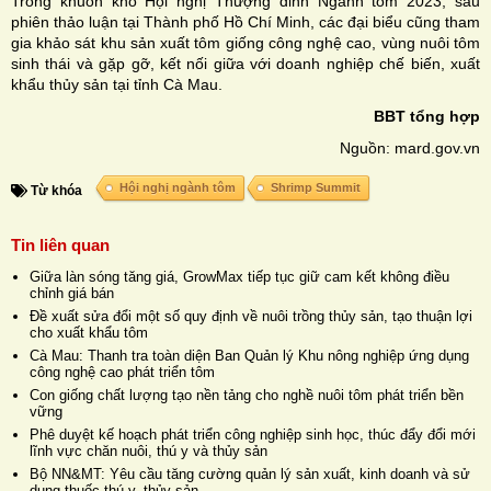
Trong khuôn khổ Hội nghị Thượng đỉnh Ngành tôm 2023, sau
phiên thảo luận tại Thành phố Hồ Chí Minh, các đại biểu cũng tham
gia khảo sát khu sản xuất tôm giống công nghệ cao, vùng nuôi tôm
sinh thái và gặp gỡ, kết nối giữa với doanh nghiệp chế biến, xuất
khẩu thủy sản tại tỉnh Cà Mau.
BBT tổng hợp
Nguồn: mard.gov.vn
Hội nghị ngành tôm
Shrimp Summit
Từ khóa
Tin liên quan
Giữa làn sóng tăng giá, GrowMax tiếp tục giữ cam kết không điều
chỉnh giá bán
Đề xuất sửa đổi một số quy định về nuôi trồng thủy sản, tạo thuận lợi
cho xuất khẩu tôm
Cà Mau: Thanh tra toàn diện Ban Quản lý Khu nông nghiệp ứng dụng
công nghệ cao phát triển tôm
Con giống chất lượng tạo nền tảng cho nghề nuôi tôm phát triển bền
vững
Phê duyệt kế hoạch phát triển công nghiệp sinh học, thúc đẩy đổi mới
lĩnh vực chăn nuôi, thú y và thủy sản
Bộ NN&MT: Yêu cầu tăng cường quản lý sản xuất, kinh doanh và sử
dụng thuốc thú y, thủy sản