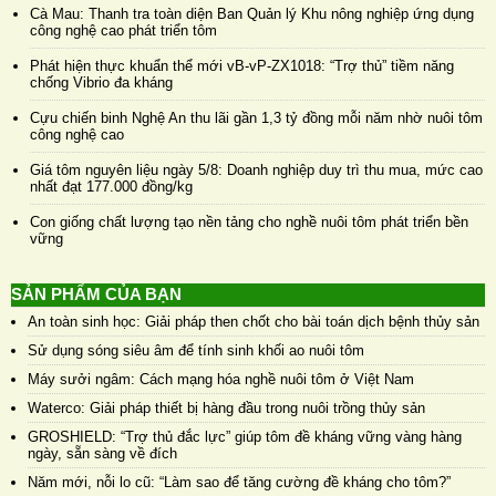
Cà Mau: Thanh tra toàn diện Ban Quản lý Khu nông nghiệp ứng dụng
công nghệ cao phát triển tôm
Phát hiện thực khuẩn thể mới vB-vP-ZX1018: “Trợ thủ” tiềm năng
chống Vibrio đa kháng
Cựu chiến binh Nghệ An thu lãi gần 1,3 tỷ đồng mỗi năm nhờ nuôi tôm
công nghệ cao
Giá tôm nguyên liệu ngày 5/8: Doanh nghiệp duy trì thu mua, mức cao
nhất đạt 177.000 đồng/kg
Con giống chất lượng tạo nền tảng cho nghề nuôi tôm phát triển bền
vững
SẢN PHẨM CỦA BẠN
An toàn sinh học: Giải pháp then chốt cho bài toán dịch bệnh thủy sản
Sử dụng sóng siêu âm để tính sinh khối ao nuôi tôm
Máy sưởi ngâm: Cách mạng hóa nghề nuôi tôm ở Việt Nam
Waterco: Giải pháp thiết bị hàng đầu trong nuôi trồng thủy sản
GROSHIELD: “Trợ thủ đắc lực” giúp tôm đề kháng vững vàng hàng
ngày, sẵn sàng về đích
Năm mới, nỗi lo cũ: “Làm sao để tăng cường đề kháng cho tôm?”