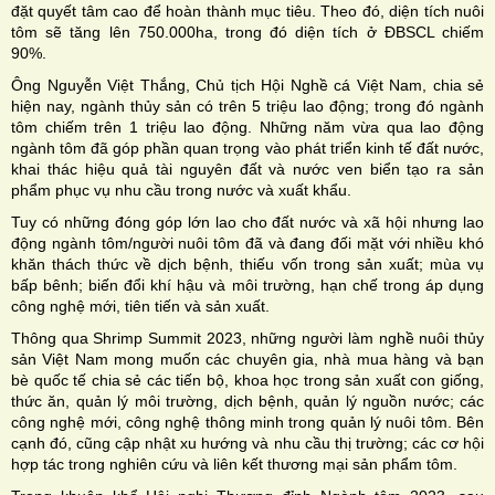
đặt quyết tâm cao để hoàn thành mục tiêu. Theo đó, diện tích nuôi
tôm sẽ tăng lên 750.000ha, trong đó diện tích ở ĐBSCL chiếm
90%.
Ông Nguyễn Việt Thắng, Chủ tịch Hội Nghề cá Việt Nam, chia sẻ
hiện nay, ngành thủy sản có trên 5 triệu lao động; trong đó ngành
tôm chiếm trên 1 triệu lao động. Những năm vừa qua lao động
ngành tôm đã góp phần quan trọng vào phát triển kinh tế đất nước,
khai thác hiệu quả tài nguyên đất và nước ven biển tạo ra sản
phẩm phục vụ nhu cầu trong nước và xuất khẩu.
Tuy có những đóng góp lớn lao cho đất nước và xã hội nhưng lao
động ngành tôm/người nuôi tôm đã và đang đối mặt với nhiều khó
khăn thách thức về dịch bệnh, thiếu vốn trong sản xuất; mùa vụ
bấp bênh; biến đổi khí hậu và môi trường, hạn chế trong áp dụng
công nghệ mới, tiên tiến và sản xuất.
Thông qua Shrimp Summit 2023, những người làm nghề nuôi thủy
sản Việt Nam mong muốn các chuyên gia, nhà mua hàng và bạn
bè quốc tế chia sẻ các tiến bộ, khoa học trong sản xuất con giống,
thức ăn, quản lý môi trường, dịch bệnh, quản lý nguồn nước; các
công nghệ mới, công nghệ thông minh trong quản lý nuôi tôm. Bên
cạnh đó, cũng cập nhật xu hướng và nhu cầu thị trường; các cơ hội
hợp tác trong nghiên cứu và liên kết thương mại sản phẩm tôm.