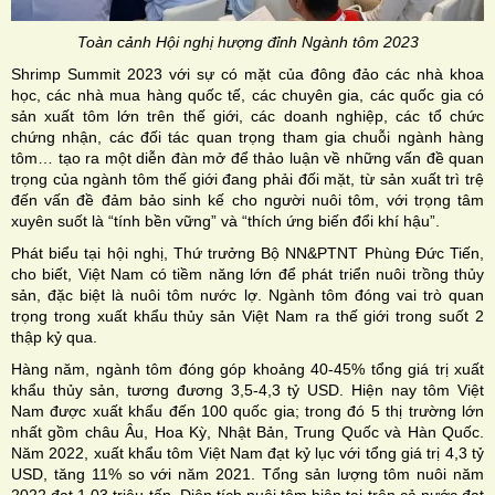
Toàn cảnh Hội nghị hượng đỉnh Ngành tôm 2023
Shrimp Summit 2023 với sự có mặt của đông đảo các nhà khoa
học, các nhà mua hàng quốc tế, các chuyên gia, các quốc gia có
sản xuất tôm lớn trên thế giới, các doanh nghiệp, các tổ chức
chứng nhận, các đối tác quan trọng tham gia chuỗi ngành hàng
tôm… tạo ra một diễn đàn mở để thảo luận về những vấn đề quan
trọng của ngành tôm thế giới đang phải đối mặt, từ sản xuất trì trệ
đến vấn đề đảm bảo sinh kế cho người nuôi tôm, với trọng tâm
xuyên suốt là “tính bền vững” và “thích ứng biến đổi khí hậu”.
Phát biểu tại hội nghị, Thứ trưởng Bộ NN&PTNT Phùng Đức Tiến,
cho biết, Việt Nam có tiềm năng lớn để phát triển nuôi trồng thủy
sản, đặc biệt là nuôi tôm nước lợ. Ngành tôm đóng vai trò quan
trọng trong xuất khẩu thủy sản Việt Nam ra thế giới trong suốt 2
thập kỷ qua.
Hàng năm, ngành tôm đóng góp khoảng 40-45% tổng giá trị xuất
khẩu thủy sản, tương đương 3,5-4,3 tỷ USD. Hiện nay tôm Việt
Nam được xuất khẩu đến 100 quốc gia; trong đó 5 thị trường lớn
nhất gồm châu Âu, Hoa Kỳ, Nhật Bản, Trung Quốc và Hàn Quốc.
Năm 2022, xuất khẩu tôm Việt Nam đạt kỷ lục với tổng giá trị 4,3 tỷ
USD, tăng 11% so với năm 2021. Tổng sản lượng tôm nuôi năm
2022 đạt 1,03 triệu tấn. Diện tích nuôi tôm hiện tại trên cả nước đạt