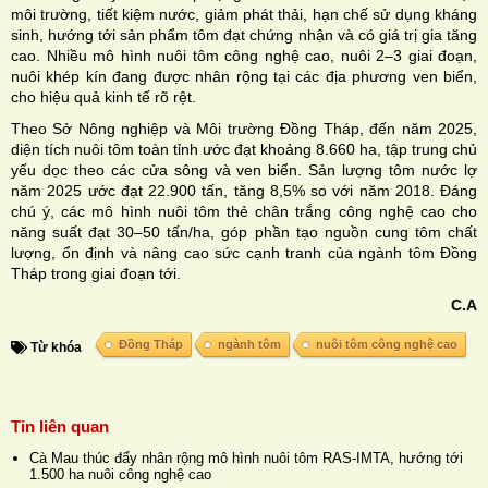
môi trường, tiết kiệm nước, giảm phát thải, hạn chế sử dụng kháng
sinh, hướng tới sản phẩm tôm đạt chứng nhận và có giá trị gia tăng
cao. Nhiều mô hình nuôi tôm công nghệ cao, nuôi 2–3 giai đoạn,
nuôi khép kín đang được nhân rộng tại các địa phương ven biển,
cho hiệu quả kinh tế rõ rệt.
Theo Sở Nông nghiệp và Môi trường Đồng Tháp, đến năm 2025,
diện tích nuôi tôm toàn tỉnh ước đạt khoảng 8.660 ha, tập trung chủ
yếu dọc theo các cửa sông và ven biển. Sản lượng tôm nước lợ
năm 2025 ước đạt 22.900 tấn, tăng 8,5% so với năm 2018. Đáng
chú ý, các mô hình nuôi tôm thẻ chân trắng công nghệ cao cho
năng suất đạt 30–50 tấn/ha, góp phần tạo nguồn cung tôm chất
lượng, ổn định và nâng cao sức cạnh tranh của ngành tôm Đồng
Tháp trong giai đoạn tới.
C.A
Đồng Tháp
ngành tôm
nuôi tôm công nghệ cao
Từ khóa
Tin liên quan
Cà Mau thúc đẩy nhân rộng mô hình nuôi tôm RAS-IMTA, hướng tới
1.500 ha nuôi công nghệ cao