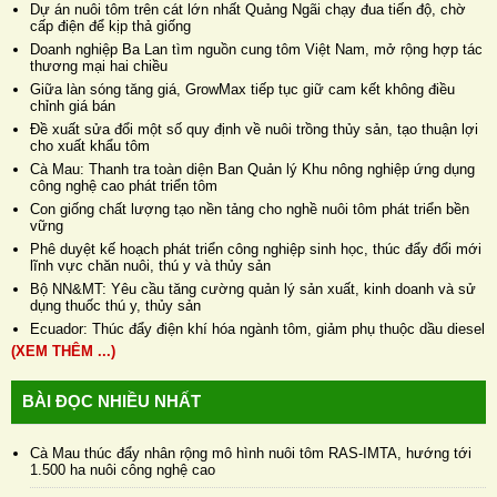
Dự án nuôi tôm trên cát lớn nhất Quảng Ngãi chạy đua tiến độ, chờ
cấp điện để kịp thả giống
Doanh nghiệp Ba Lan tìm nguồn cung tôm Việt Nam, mở rộng hợp tác
thương mại hai chiều
Giữa làn sóng tăng giá, GrowMax tiếp tục giữ cam kết không điều
chỉnh giá bán
Đề xuất sửa đổi một số quy định về nuôi trồng thủy sản, tạo thuận lợi
cho xuất khẩu tôm
Cà Mau: Thanh tra toàn diện Ban Quản lý Khu nông nghiệp ứng dụng
công nghệ cao phát triển tôm
Con giống chất lượng tạo nền tảng cho nghề nuôi tôm phát triển bền
vững
Phê duyệt kế hoạch phát triển công nghiệp sinh học, thúc đẩy đổi mới
lĩnh vực chăn nuôi, thú y và thủy sản
Bộ NN&MT: Yêu cầu tăng cường quản lý sản xuất, kinh doanh và sử
dụng thuốc thú y, thủy sản
Ecuador: Thúc đẩy điện khí hóa ngành tôm, giảm phụ thuộc dầu diesel
(XEM THÊM ...)
BÀI ĐỌC NHIỀU NHẤT
Cà Mau thúc đẩy nhân rộng mô hình nuôi tôm RAS-IMTA, hướng tới
1.500 ha nuôi công nghệ cao