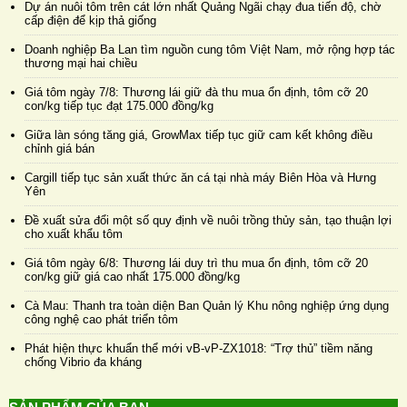
Dự án nuôi tôm trên cát lớn nhất Quảng Ngãi chạy đua tiến độ, chờ
cấp điện để kịp thả giống
Doanh nghiệp Ba Lan tìm nguồn cung tôm Việt Nam, mở rộng hợp tác
thương mại hai chiều
Giá tôm ngày 7/8: Thương lái giữ đà thu mua ổn định, tôm cỡ 20
con/kg tiếp tục đạt 175.000 đồng/kg
Giữa làn sóng tăng giá, GrowMax tiếp tục giữ cam kết không điều
chỉnh giá bán
Cargill tiếp tục sản xuất thức ăn cá tại nhà máy Biên Hòa và Hưng
Yên
Đề xuất sửa đổi một số quy định về nuôi trồng thủy sản, tạo thuận lợi
cho xuất khẩu tôm
Giá tôm ngày 6/8: Thương lái duy trì thu mua ổn định, tôm cỡ 20
con/kg giữ giá cao nhất 175.000 đồng/kg
Cà Mau: Thanh tra toàn diện Ban Quản lý Khu nông nghiệp ứng dụng
công nghệ cao phát triển tôm
Phát hiện thực khuẩn thể mới vB-vP-ZX1018: “Trợ thủ” tiềm năng
chống Vibrio đa kháng