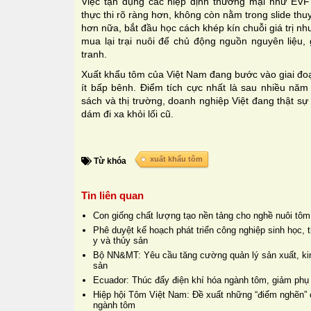
Việc tận dụng các hiệp định thương mại như E
thực thi rõ ràng hơn, không còn nằm trong slide thu
hơn nữa, bắt đầu học cách khép kín chuỗi giá trị n
mua lại trại nuôi để chủ động nguồn nguyên liệu, 
tranh.
Xuất khẩu tôm của Việt Nam đang bước vào giai đo
ít bấp bênh. Điểm tích cực nhất là sau nhiều năm
sách và thị trường, doanh nghiệp Việt đang thật sự
dám đi xa khỏi lối cũ.
xuất khẩu tôm
Từ khóa
Tin liên quan
Con giống chất lượng tạo nền tảng cho nghề nuôi tôm
Phê duyệt kế hoạch phát triển công nghiệp sinh học, t
y và thủy sản
Bộ NN&MT: Yêu cầu tăng cường quản lý sản xuất, kin
sản
Ecuador: Thúc đẩy điện khí hóa ngành tôm, giảm phụ 
Hiệp hội Tôm Việt Nam: Đề xuất những “điểm nghẽn” c
ngành tôm