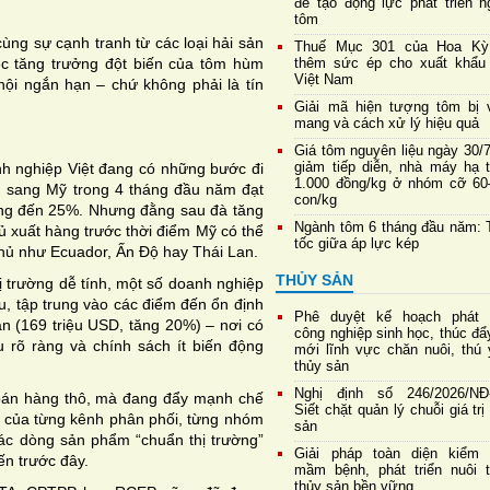
để tạo động lực phát triển n
tôm
cùng sự cạnh tranh từ các loại hải sản
Thuế Mục 301 của Hoa Kỳ
ệc tăng trưởng đột biến của tôm hùm
thêm sức ép cho xuất khẩu
Việt Nam
ội ngắn hạn – chứ không phải là tín
Giải mã hiện tượng tôm bị 
mang và cách xử lý hiệu quả
Giá tôm nguyên liệu ngày 30/
giảm tiếp diễn, nhà máy hạ 
nh nghiệp Việt đang có những bước đi
1.000 đồng/kg ở nhóm cỡ 60
ôm sang Mỹ trong 4 tháng đầu năm đạt
con/kg
tăng đến 25%. Nhưng đằng sau đà tăng
Ngành tôm 6 tháng đầu năm: 
hủ xuất hàng trước thời điểm Mỹ có thể
tốc giữa áp lực kép
thủ như Ecuador, Ấn Độ hay Thái Lan.
THỦY SẢN
 trường dễ tính, một số doanh nghiệp
ẩu, tập trung vào các điểm đến ổn định
Phê duyệt kế hoạch phát t
n (169 triệu USD, tăng 20%) – nơi có
công nghiệp sinh học, thúc đẩ
 rõ ràng và chính sách ít biến động
mới lĩnh vực chăn nuôi, thú 
thủy sản
Nghị định số 246/2026/NĐ
 bán hàng thô, mà đang đẩy mạnh chế
Siết chặt quản lý chuỗi giá trị
ng của từng kênh phân phối, từng nhóm
sản
ác dòng sản phẩm “chuẩn thị trường”
Giải pháp toàn diện kiểm 
ến trước đây.
mầm bệnh, phát triển nuôi t
thủy sản bền vững