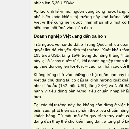
nhích lên 5,36 USD/kg.
Áp lực kinh tế vĩ mô, nguồn cung trong nước tăng, 
phổ biến khác khiến thị trường này khó lường. Vi
Việt vì thế cũng nên được nhìn nhận như một cơ h
hiệu cho một “mỏ vàng” ổn định.
Doanh nghiệp Việt đang dấn xa hơn
Trái ngược với sự dè dặt ở Trung Quốc, nhiều doa
quyết liệt để chuyển dịch thị trường. Xuất khẩu t
193 triệu USD, tăng 15%, trong đó riêng tháng 4 
này lại là “chạy nước rút”, khi doanh nghiệp tranh t
áp thuế đối ứng lên tới 46% – cao hơn hẳn các đối 
Không trông chờ vào những cơ hội ngắn hạn hay thị
Việt đã chủ động tái cơ cấu lại định hướng xuất kh
như châu Âu (152 triệu USD, tăng 28%) và Nhật Bả
hành vi tiêu dùng bền vững, tiêu chuẩn nhập khẩu
hơn.
Tại các thị trường này, họ không còn dừng ở việc
biến sâu, phát triển sản phẩm theo tiêu chuẩn riê
khách hàng. Từ mẫu mã đến quy trình truy xuất, c
đang dần thay thế cho kiểu hàng đại trà từng phổ bi