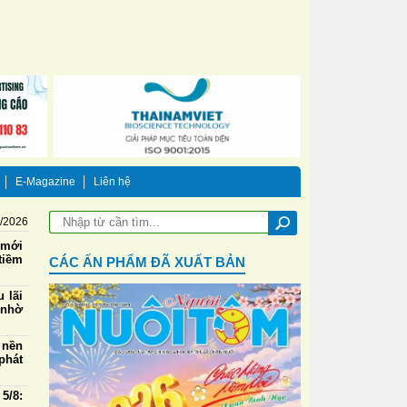
E-Magazine
Liên hệ
8/2026
 mới
tiềm
CÁC ẤN PHẨM ĐÃ XUẤT BẢN
 lãi
 nhờ
 nền
phát
5/8: