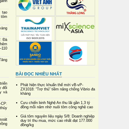
gành
 tạo
 tôm
vàng
7: Đà
thêm
–110
Tăng
BÀI ĐỌC NHIỀU NHẤT
riển
Phát hiện thực khuẩn thể mới vB-vP-
y đổi
ZX1018: “Trợ thủ” tiềm năng chống Vibrio đa
y và
kháng
Cựu chiến binh Nghệ An thu lãi gần 1,3 tỷ
-CP:
đồng mỗi năm nhờ nuôi tôm công nghệ cao
 thủy
Giá tôm nguyên liệu ngày 5/8: Doanh nghiệp
soát
duy trì thu mua, mức cao nhất đạt 177.000
rồng
đồng/kg