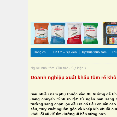
Trang chủ
Tin tức – Sự kiện
Kỹ thuật nuôi tôm
Thứ
Người nuôi tôm
Tin tức - Sự kiện
Doanh nghiệp xuất khẩu tôm rẽ khỏi
Sau nhiều năm phụ thuộc vào thị trường dễ tín
đang chuyển mình rõ rệt: từ ngắn hạn sang ch
trường sang chọn lọc đầu ra có tiêu chuẩn cao
sâu, truy xuất nguồn gốc và khép kín chuỗi cu
khỏi lối cũ để tìm đường đi bền vững hơn.