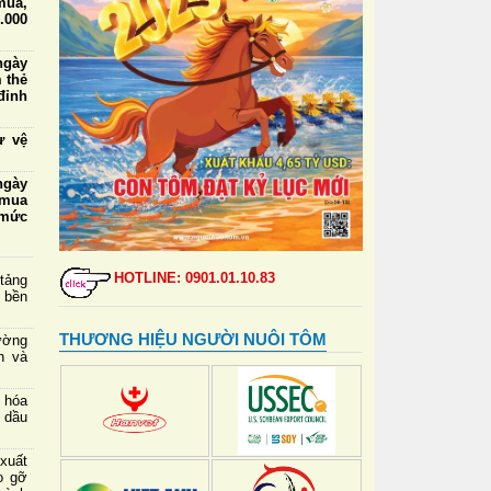
mua,
000
ngày
 thẻ
đỉnh
ự vệ
ngày
 mua
 mức
riển
 đẩy
HOTLINE: 0901.01.10.83
 tảng
 thú
 bền
ngập
THƯƠNG HIỆU NGƯỜI NUÔI TÔM
ường
 tới
h và
chết
 hóa
 dầu
xuất
o gỡ