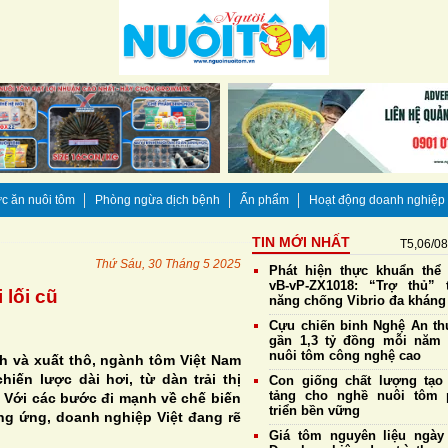
c ăn nuôi tôm
Phòng ngừa dịch bệnh
Ấn phẩm
Hoạt động doanh nghiệp
TIN MỚI NHẤT
T5,06/0
Thứ Sáu, 30 Tháng 5 2025
Phát hiện thực khuẩn thể
vB-vP-ZX1018: “Trợ thủ” 
 lối cũ
năng chống Vibrio đa kháng
Cựu chiến binh Nghệ An thu
gần 1,3 tỷ đồng mỗi năm
nuôi tôm công nghệ cao
h và xuất thô, ngành tôm Việt Nam
iến lược dài hơi, từ dàn trải thị
Con giống chất lượng tạo
tảng cho nghề nuôi tôm 
. Với các bước đi mạnh về chế biến
triển bền vững
ng ứng, doanh nghiệp Việt đang rẽ
Giá tôm nguyên liệu ngày 