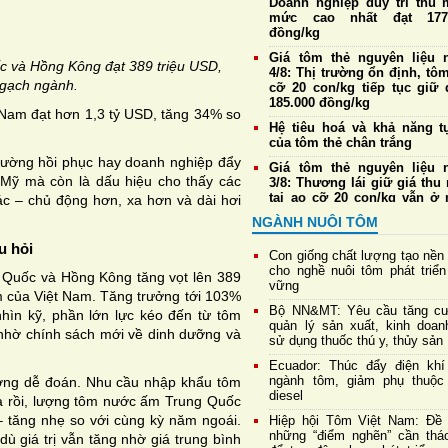
Doanh nghiệp duy trì thu 
mức cao nhất đạt 177.
đồng/kg
Giá tôm thẻ nguyên liệu 
c và Hồng Kông đạt 389 triệu USD,
4/8: Thị trường ổn định, tôm
ngạch ngành.
cỡ 20 con/kg tiếp tục giữ 
185.000 đồng/kg
 Nam đạt hơn 1,3 tỷ USD, tăng 34% so
Hệ tiêu hoá và khả năng t
của tôm thẻ chân trắng
trường hồi phục hay doanh nghiệp đẩy
Giá tôm thẻ nguyên liệu 
 Mỹ mà còn là dấu hiệu cho thấy các
3/8: Thương lái giữ giá thu
tại ao cỡ 20 con/kg vẫn ở
c – chủ động hơn, xa hơn và dài hơi
185.000 đồng/kg
NGÀNH NUÔI TÔM
Phê duyệt kế hoạch phát t
u hỏi
công nghiệp sinh học, thúc
Con giống chất lượng tạo nền
đổi mới lĩnh vực chăn nuôi,
cho nghề nuôi tôm phát triển
 Quốc và Hồng Kông tăng vọt lên 389
y và thủy sản
vững
ôm của Việt Nam. Tăng trưởng tới 103%
Nuôi tôm dưới tán rừng 
Bộ NN&MT: Yêu cầu tăng c
hìn kỹ, phần lớn lực kéo đến từ tôm
mặn: Mô hình cộng sinh tiến
quản lý sản xuất, kinh doan
nhờ chính sách mới về dinh dưỡng và
chứng nhận quốc tế
sử dụng thuốc thú y, thủy sản
4 nguyên nhân chính gây 
Ecuador: Thúc đẩy điện khí
sớm ở tôm
ngành tôm, giảm phụ thuộc
ường dễ đoán. Nhu cầu nhập khẩu tôm
diesel
a rồi, lượng tôm nước ấm Trung Quốc
 – tăng nhẹ so với cùng kỳ năm ngoái.
Hiệp hội Tôm Việt Nam: Đề 
những “điểm nghẽn” cần thá
ù giá trị vẫn tăng nhờ giá trung bình