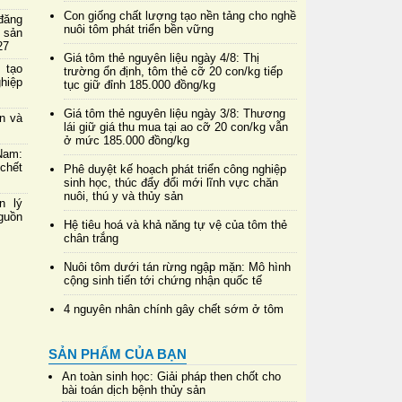
Con giống chất lượng tạo nền tảng cho nghề
đăng
nuôi tôm phát triển bền vững
 sản
27
Giá tôm thẻ nguyên liệu ngày 4/8: Thị
 tạo
trường ổn định, tôm thẻ cỡ 20 con/kg tiếp
hiệp
tục giữ đỉnh 185.000 đồng/kg
Giá tôm thẻ nguyên liệu ngày 3/8: Thương
in và
lái giữ giá thu mua tại ao cỡ 20 con/kg vẫn
ở mức 185.000 đồng/kg
Nam:
chết
Phê duyệt kế hoạch phát triển công nghiệp
sinh học, thúc đẩy đổi mới lĩnh vực chăn
nuôi, thú y và thủy sản
n lý
nguồn
Hệ tiêu hoá và khả năng tự vệ của tôm thẻ
chân trắng
Nuôi tôm dưới tán rừng ngập mặn: Mô hình
cộng sinh tiến tới chứng nhận quốc tế
4 nguyên nhân chính gây chết sớm ở tôm
SẢN PHẨM CỦA BẠN
An toàn sinh học: Giải pháp then chốt cho
bài toán dịch bệnh thủy sản