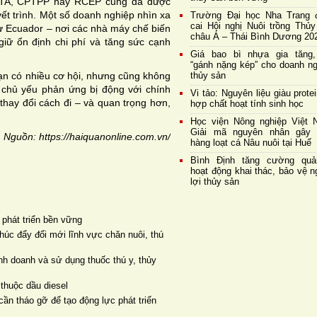
VFTA, CPTPP hay RCEP cũng đã được
yết trình. Một số doanh nghiệp nhìn xa
Trường Đại học Nha Trang 
cai Hội nghị Nuôi trồng Thủy
hư Ecuador – nơi các nhà máy chế biến
châu Á – Thái Bình Dương 20
giữ ổn định chi phí và tăng sức cạnh
Giá bao bì nhựa gia tăng,
“gánh nặng kép” cho doanh ng
ạn có nhiều cơ hội, nhưng cũng không
thủy sản
 chủ yếu phản ứng bị động với chính
Vi tảo: Nguyên liệu giàu prote
 thay đổi cách đi – và quan trọng hơn,
hợp chất hoạt tính sinh học
Học viện Nông nghiệp Việt 
Giải mã nguyên nhân gây 
Nguồn: https://haiquanonline.com.vn/
hàng loạt cá Nâu nuôi tại Huế
Bình Định tăng cường quả
hoạt động khai thác, bảo vệ 
lợi thủy sản
 phát triển bền vững
húc đẩy đổi mới lĩnh vực chăn nuôi, thú
h doanh và sử dụng thuốc thú y, thủy
thuộc dầu diesel
ần tháo gỡ để tạo động lực phát triển