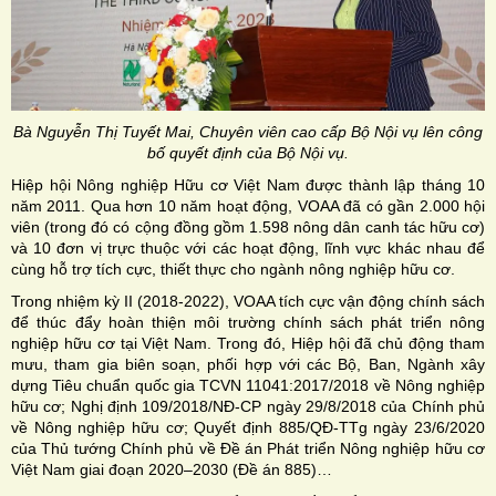
Bà Nguyễn Thị Tuyết Mai, Chuyên viên cao cấp Bộ Nội vụ lên công
bố quyết định của Bộ Nội vụ.
Hiệp hội Nông nghiệp Hữu cơ Việt Nam được thành lập tháng 10
năm 2011. Qua hơn 10 năm hoạt động, VOAA đã có gần 2.000 hội
viên (trong đó có cộng đồng gồm 1.598 nông dân canh tác hữu cơ)
và 10 đơn vị trực thuộc với các hoạt động, lĩnh vực khác nhau để
cùng hỗ trợ tích cực, thiết thực cho ngành nông nghiệp hữu cơ.
Trong nhiệm kỳ II (2018-2022), VOAA tích cực vận động chính sách
để thúc đẩy hoàn thiện môi trường chính sách phát triển nông
nghiệp hữu cơ tại Việt Nam. Trong đó, Hiệp hội đã chủ động tham
mưu, tham gia biên soạn, phối hợp với các Bộ, Ban, Ngành xây
dựng Tiêu chuẩn quốc gia TCVN 11041:2017/2018 về Nông nghiệp
hữu cơ; Nghị định 109/2018/NĐ-CP ngày 29/8/2018 của Chính phủ
về Nông nghiệp hữu cơ; Quyết định 885/QĐ-TTg ngày 23/6/2020
của Thủ tướng Chính phủ về Đề án Phát triển Nông nghiệp hữu cơ
Việt Nam giai đoạn 2020–2030 (Đề án 885)…