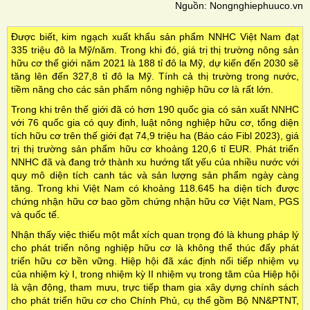
Nguồn: Nongnghiephuuco.vn
Được biết, kim ngạch xuất khẩu sản phẩm NNHC Việt Nam đạt
335 triệu đô la Mỹ/năm. Trong khi đó, giá trị thị trường nông sản
hữu cơ thế giới năm 2021 là 188 tỉ đô la Mỹ, dự kiến đến 2030 sẽ
tăng lên đến 327,8 tỉ đô la Mỹ. Tính cả thị trường trong nước,
tiềm năng cho các sản phẩm nông nghiệp hữu cơ là rất lớn.
Trong khi trên thế giới đã có hơn 190 quốc gia có sản xuất NNHC
với 76 quốc gia có quy định, luật nông nghiệp hữu cơ, tổng diện
tích hữu cơ trên thế giới đạt 74,9 triệu ha (Báo cáo Fibl 2023), giá
trị thị trường sản phẩm hữu cơ khoảng 120,6 tỉ EUR. Phát triển
NNHC đã và đang trở thành xu hướng tất yếu của nhiều nước với
quy mô diện tích canh tác và sản lượng sản phẩm ngày càng
tăng. Trong khi Việt Nam có khoảng 118.645 ha diện tích được
chứng nhận hữu cơ bao gồm chứng nhận hữu cơ Việt Nam, PGS
và quốc tế.
Nhận thấy việc thiếu một mắt xích quan trọng đó là khung pháp lý
cho phát triển nông nghiệp hữu cơ là không thể thúc đẩy phát
triển hữu cơ bền vững. Hiệp hội đã xác định nối tiếp nhiệm vụ
của nhiệm kỳ I, trong nhiệm kỳ II nhiệm vụ trong tâm của Hiệp hội
là vận động, tham mưu, trực tiếp tham gia xây dựng chính sách
cho phát triển hữu cơ cho Chính Phủ, cụ thể gồm Bộ NN&PTNT,