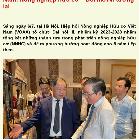
lai
Sáng ngày 6/7, tại Hà Nội, Hiệp hội Nông nghiệp Hữu cơ Việt
Nam (VOAA) tổ chức Đại hội III, nhiệm kỳ 2023-2028 nhằm
H
tổng kết những thành tựu trong phát triển nông nghiệp hữu
cơ (NNHC) và đề ra phương hướng hoạt động cho 5 năm tiếp
N
theo.