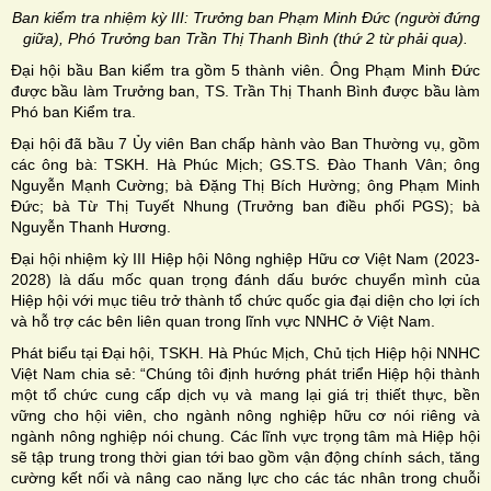
Ban kiểm tra nhiệm kỳ III: Trưởng ban Phạm Minh Đức (người đứng
giữa), Phó Trưởng ban Trần Thị Thanh Bình (thứ 2 từ phải qua).
Đại hội bầu Ban kiểm tra gồm 5 thành viên. Ông Phạm Minh Đức
được bầu làm Trưởng ban, TS. Trần Thị Thanh Bình được bầu làm
Phó ban Kiểm tra.
Đại hội đã bầu 7 Ủy viên Ban chấp hành vào Ban Thường vụ, gồm
các ông bà: TSKH. Hà Phúc Mịch; GS.TS. Đào Thanh Vân; ông
Nguyễn Mạnh Cường; bà Đặng Thị Bích Hường; ông Phạm Minh
Đức; bà Từ Thị Tuyết Nhung (Trưởng ban điều phối PGS); bà
Nguyễn Thanh Hương.
Đại hội nhiệm kỳ III Hiệp hội Nông nghiệp Hữu cơ Việt Nam (2023-
2028) là dấu mốc quan trọng đánh dấu bước chuyển mình của
Hiệp hội với mục tiêu trở thành tổ chức quốc gia đại diện cho lợi ích
và hỗ trợ các bên liên quan trong lĩnh vực NNHC ở Việt Nam.
Phát biểu tại Đại hội, TSKH. Hà Phúc Mịch, Chủ tịch Hiệp hội NNHC
Việt Nam chia sẻ: “Chúng tôi định hướng phát triển Hiệp hội thành
một tổ chức cung cấp dịch vụ và mang lại giá trị thiết thực, bền
vững cho hội viên, cho ngành nông nghiệp hữu cơ nói riêng và
ngành nông nghiệp nói chung. Các lĩnh vực trọng tâm mà Hiệp hội
sẽ tập trung trong thời gian tới bao gồm vận động chính sách, tăng
cường kết nối và nâng cao năng lực cho các tác nhân trong chuỗi