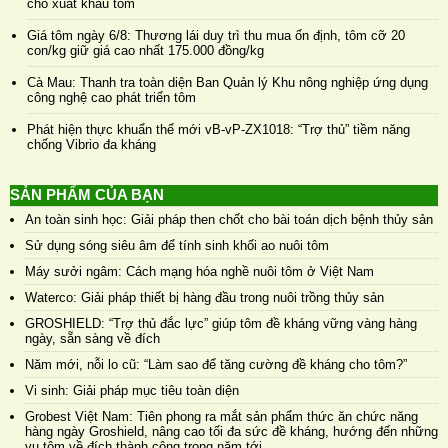
cho xuất khẩu tôm
Giá tôm ngày 6/8: Thương lái duy trì thu mua ổn định, tôm cỡ 20
con/kg giữ giá cao nhất 175.000 đồng/kg
Cà Mau: Thanh tra toàn diện Ban Quản lý Khu nông nghiệp ứng dụng
công nghệ cao phát triển tôm
Phát hiện thực khuẩn thể mới vB-vP-ZX1018: “Trợ thủ” tiềm năng
chống Vibrio đa kháng
SẢN PHẨM CỦA BẠN
An toàn sinh học: Giải pháp then chốt cho bài toán dịch bệnh thủy sản
Sử dụng sóng siêu âm để tính sinh khối ao nuôi tôm
Máy sưởi ngâm: Cách mạng hóa nghề nuôi tôm ở Việt Nam
Waterco: Giải pháp thiết bị hàng đầu trong nuôi trồng thủy sản
GROSHIELD: “Trợ thủ đắc lực” giúp tôm đề kháng vững vàng hàng
ngày, sẵn sàng về đích
Năm mới, nỗi lo cũ: “Làm sao để tăng cường đề kháng cho tôm?”
Vi sinh: Giải pháp mục tiêu toàn diện
Grobest Việt Nam: Tiên phong ra mắt sản phẩm thức ăn chức năng
hàng ngày Groshield, nâng cao tối đa sức đề kháng, hướng đến những
vụ tôm về đích thành công trong năm tới