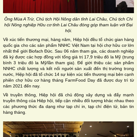
Ông Mùa A Trừ, Chủ tịch Hội Nông dân tỉnh Lai Châu, Chủ tịch Chi
hội Nông nghiệp Hữu cơ tỉnh Lai Châu đóng góp tham luận với Đại
hội.
Về xúc tiến thương mại, hàng năm, Hiệp hội đều tổ chức gian hàng
quốc gia cho các sản phẩm NNHC Việt Nam tại hội chợ hữu cơ lớn
nhất thế giới Biofach Đức. Sau 06 năm tham gia, các doanh nghiệp
đã ký được các hợp đồng với tổng giá trị 17,9 triệu đô la Mỹ (trung
bình 3 triệu đô la Mỹ/lần tham gia). Để giới thiệu các sản phẩm
NNHC chất lượng và kết nối người sản xuất đến thị trường trong
nước, Hiệp hội đã tổ chức 14 sự kiện xúc tiến thương mại bên cạnh
phiên chợ hữu cơ hàng tháng FarmFood Day đã được duy trì từ
năm 2021 đến nay.
Về truyền thông, Hiệp hội đã chủ động xây dựng và đẩy mạnh
truyền thông của Hiệp hội, tiếp cận nhiều đối tượng khác nhau theo
các phương thức đa dạng như tạp chí in, tạp chí điện tử, bản tin
hàng tháng.