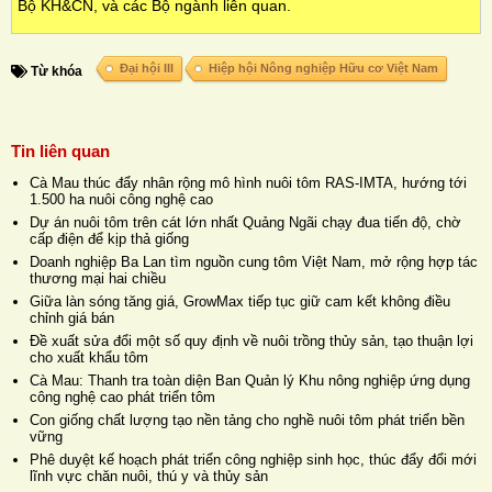
Bộ KH&CN, và các Bộ ngành liên quan.
Đại hội III
Hiệp hội Nông nghiệp Hữu cơ Việt Nam
Từ khóa
Tin liên quan
Cà Mau thúc đẩy nhân rộng mô hình nuôi tôm RAS-IMTA, hướng tới
1.500 ha nuôi công nghệ cao
Dự án nuôi tôm trên cát lớn nhất Quảng Ngãi chạy đua tiến độ, chờ
cấp điện để kịp thả giống
Doanh nghiệp Ba Lan tìm nguồn cung tôm Việt Nam, mở rộng hợp tác
thương mại hai chiều
Giữa làn sóng tăng giá, GrowMax tiếp tục giữ cam kết không điều
chỉnh giá bán
Đề xuất sửa đổi một số quy định về nuôi trồng thủy sản, tạo thuận lợi
cho xuất khẩu tôm
Cà Mau: Thanh tra toàn diện Ban Quản lý Khu nông nghiệp ứng dụng
công nghệ cao phát triển tôm
Con giống chất lượng tạo nền tảng cho nghề nuôi tôm phát triển bền
vững
Phê duyệt kế hoạch phát triển công nghiệp sinh học, thúc đẩy đổi mới
lĩnh vực chăn nuôi, thú y và thủy sản