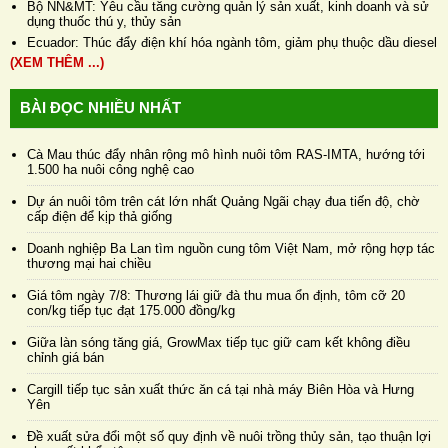
Bộ NN&MT: Yêu cầu tăng cường quản lý sản xuất, kinh doanh và sử
dụng thuốc thú y, thủy sản
Ecuador: Thúc đẩy điện khí hóa ngành tôm, giảm phụ thuộc dầu diesel
(XEM THÊM ...)
BÀI ĐỌC NHIỀU NHẤT
Cà Mau thúc đẩy nhân rộng mô hình nuôi tôm RAS-IMTA, hướng tới
1.500 ha nuôi công nghệ cao
Dự án nuôi tôm trên cát lớn nhất Quảng Ngãi chạy đua tiến độ, chờ
cấp điện để kịp thả giống
Doanh nghiệp Ba Lan tìm nguồn cung tôm Việt Nam, mở rộng hợp tác
thương mại hai chiều
Giá tôm ngày 7/8: Thương lái giữ đà thu mua ổn định, tôm cỡ 20
con/kg tiếp tục đạt 175.000 đồng/kg
Giữa làn sóng tăng giá, GrowMax tiếp tục giữ cam kết không điều
chỉnh giá bán
Cargill tiếp tục sản xuất thức ăn cá tại nhà máy Biên Hòa và Hưng
Yên
Đề xuất sửa đổi một số quy định về nuôi trồng thủy sản, tạo thuận lợi