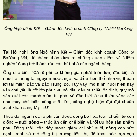
Ông Ngô Minh Kết – Giám đốc kinh doanh Công ty TNHH BaiYang
VN
Tại Hội nghị, ông Ngô Minh Kết – Giám đốc kinh doanh Công ty
BaiYang VN, đã thẳng thắn đưa ra những quan điểm về “điểm
nghẽn” đang trở thành rào cản bứt phá của ngành hàng.
Ông cho biết: “Cá rô phi có không gian phát triển lớn, đặc biệt là
nhờ hệ thống tài nguyên nước ngọt và điều kiện thổ nhưỡng thuận
lợi tại miền Bắc và Bắc Trung Bộ. Tuy vậy, mô hình nuôi hiện nay
vẫn chủ yếu là cỡ lớn phục vụ nội địa, đầu ra thiếu ổn định, quy mô
sản xuất còn manh mún, tự phát và đặc biệt là sự thiếu vắng các
nhà máy chế biến công suất lớn, công nghệ hiện đại đạt chuẩn
xuất khẩu sang Mỹ, EU”.
Theo đó, ngành cá rô phi cần được đồng bộ hóa toàn chuỗi, từ con
giống – nuôi trồng – thức ăn đến chế biến và tối ưu hóa sản phẩm
phụ. Đồng thời, cần đẩy mạnh giảm chi phí nuôi, nâng cao sức
cạnh tranh và mở rộng thị trường tiêu thụ để khai thác trọn vẹn