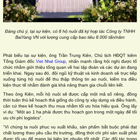
Đáng chú ý, tại sự kiện, có 8 hộ nuôi đã ký hợp tác Công ty TNHH
BaiYang VN với lượng cung cấp bao tiêu 8.000 tấn/năm
Phát biểu tại sự kiện, ông Trần Trung Kiên, Chủ tịch HĐQT kiêm
Tổng Giám đốc
, nhấn mạnh rằng hội nghị được tổ
Viet Nhat Group
chức nhằm giới thiệu tổng quan về hai tập đoàn và các dự án đang
triển khai. Ngay sau đó, đội ngũ kỹ thuật và kinh doanh sẽ trực tiếp
xuống từng hộ nuôi để thu thập thông tin ao nuôi, kiểm tra điều
kiện thực tế nhằm đánh giá khả năng tham gia chuỗi liên kết.
Theo ông Kiên, mỗi hộ nuôi sẽ được cấp một mã số riêng, đồng
thời tuân thủ kế hoạch thả giống do công ty xây dựng và điều hành,
căn cứ theo kế hoạch thu mua nhằm tối ưu hóa hiệu quả. Ông lấy
ví dụ: “Một ao 1 ha phải được thu hoạch gọn trong một ngày để tối
ưu chi phí logistics”.
“Vì chúng ta nuôi phục vụ xuất khẩu, sản phẩm bắt buộc phải đạt
chất lượng theo yêu cầu thị trường, đồng thời chi phí sản xuất phải
được tối ưu để mang lại biên lợi nhuận tốt nhất. Các đối tác trong