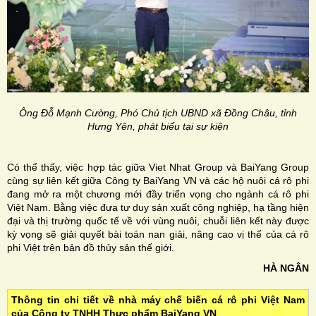
Ông Đỗ Mạnh Cường, Phó Chủ tịch UBND xã Đồng Châu, tỉnh
Hưng Yên, phát biểu tại sự kiện
Có thể thấy, việc hợp tác giữa Viet Nhat Group và BaiYang Group
cùng sự liên kết giữa Công ty BaiYang VN và các hộ nuôi cá rô phi
đang mở ra một chương mới đầy triển vọng cho ngành cá rô phi
Việt Nam. Bằng việc đưa tư duy sản xuất công nghiệp, hạ tầng hiện
đại và thị trường quốc tế về với vùng nuôi, chuỗi liên kết này được
kỳ vọng sẽ giải quyết bài toán nan giải, nâng cao vị thế của cá rô
phi Việt trên bản đồ thủy sản thế giới.
HÀ NGÂN
Thông tin chi tiết về nhà máy chế biến cá rô phi Việt Nam
của Công ty TNHH Thực phẩm BaiYang VN