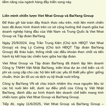
tiềm năng của ngành hàng đầy triển vọng này.
Liên minh chiến lược Viet Nhat Group và BaiYang Group
Để tháo gỡ bài toán đầy thách thức nêu trên, một liên minh chiến
lược đã được hình thành trên cơ sở cộng hưởng thế mạnh giữa hai
doanh nghiệp hàng đầu của Việt Nam và Trung Quốc là Viet Nhat
Group và Tập đoàn BaiYang.
Ngày 25/9/2024, ông Trần Trung Kiên (Chủ tịch HĐQT Viet Nhat
Group) và ông Lý Cường (Chủ tịch HĐQT Tập đoàn BaiYang
Group) đã thảo luận, thống nhất các điều khoản then chốt và tiến
hành ký kết hợp tác chiến lược giữa hai tập đoàn.
Viet Nhat Group và Tập đoàn BaiYang đã thành lập liên doanh
Công ty TNHH Việt Nhật BaiYang, triển khai dự án chế biến cá rô
phi và cung cấp cho các hộ liên kết các yếu tố thiết yếu gồm: giống
chuẩn, thức ăn tối ưu và dịch vụ kỹ thuật nuôi trồng.
Công ty BaiYang VN sẽ chịu trách nhiệm thu mua nguyên liệu từ
các hộ nuôi liên kết, dưới sự điều phối của Công ty Việt Nhật
BaiYang, đánh dấu sự hình thành liên doanh chế biến mang tính
chiến lược giữa Viet Nhat Group và BaiYang Group.
Tiếp đó, ngày 11/6/2025, Viet Nhat Group và BaiYang Group –