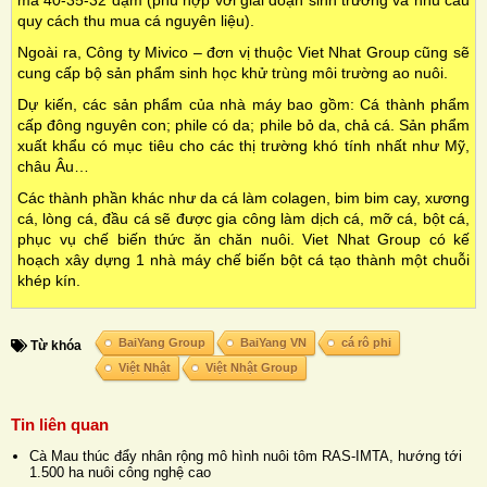
mã 40-35-32 đạm (phù hợp với giai đoạn sinh trưởng và nhu cầu
quy cách thu mua cá nguyên liệu).
Ngoài ra, Công ty Mivico – đơn vị thuộc Viet Nhat Group cũng sẽ
cung cấp bộ sản phẩm sinh học khử trùng môi trường ao nuôi.
Dự kiến, các sản phẩm của nhà máy bao gồm: Cá thành phẩm
cấp đông nguyên con; phile có da; phile bỏ da, chả cá. Sản phẩm
xuất khẩu có mục tiêu cho các thị trường khó tính nhất như Mỹ,
châu Âu…
Các thành phần khác như da cá làm colagen, bim bim cay, xương
cá, lòng cá, đầu cá sẽ được gia công làm dịch cá, mỡ cá, bột cá,
phục vụ chế biến thức ăn chăn nuôi. Viet Nhat Group có kế
hoạch xây dựng 1 nhà máy chế biến bột cá tạo thành một chuỗi
khép kín.
BaiYang Group
BaiYang VN
cá rô phi
Từ khóa
Việt Nhật
Việt Nhật Group
Tin liên quan
Cà Mau thúc đẩy nhân rộng mô hình nuôi tôm RAS-IMTA, hướng tới
1.500 ha nuôi công nghệ cao