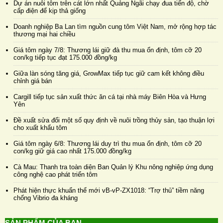
Dự án nuôi tôm trên cát lớn nhất Quảng Ngãi chạy đua tiến độ, chờ
cấp điện để kịp thả giống
Doanh nghiệp Ba Lan tìm nguồn cung tôm Việt Nam, mở rộng hợp tác
thương mại hai chiều
Giá tôm ngày 7/8: Thương lái giữ đà thu mua ổn định, tôm cỡ 20
con/kg tiếp tục đạt 175.000 đồng/kg
Giữa làn sóng tăng giá, GrowMax tiếp tục giữ cam kết không điều
chỉnh giá bán
Cargill tiếp tục sản xuất thức ăn cá tại nhà máy Biên Hòa và Hưng
Yên
Đề xuất sửa đổi một số quy định về nuôi trồng thủy sản, tạo thuận lợi
cho xuất khẩu tôm
Giá tôm ngày 6/8: Thương lái duy trì thu mua ổn định, tôm cỡ 20
con/kg giữ giá cao nhất 175.000 đồng/kg
Cà Mau: Thanh tra toàn diện Ban Quản lý Khu nông nghiệp ứng dụng
công nghệ cao phát triển tôm
Phát hiện thực khuẩn thể mới vB-vP-ZX1018: “Trợ thủ” tiềm năng
chống Vibrio đa kháng
SẢN PHẨM CỦA BẠN