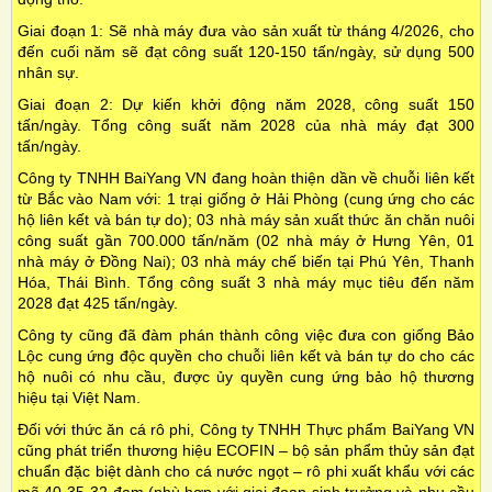
Giai đoạn 1: Sẽ nhà máy đưa vào sản xuất từ tháng 4/2026, cho
đến cuối năm sẽ đạt công suất 120-150 tấn/ngày, sử dụng 500
nhân sự.
Giai đoạn 2: Dự kiến khởi động năm 2028, công suất 150
tấn/ngày. Tổng công suất năm 2028 của nhà máy đạt 300
tấn/ngày.
Công ty TNHH BaiYang VN đang hoàn thiện dần về chuỗi liên kết
từ Bắc vào Nam với: 1 trại giống ở Hải Phòng (cung ứng cho các
hộ liên kết và bán tự do); 03 nhà máy sản xuất thức ăn chăn nuôi
công suất gần 700.000 tấn/năm (02 nhà máy ở Hưng Yên, 01
nhà máy ở Đồng Nai); 03 nhà máy chế biến tại Phú Yên, Thanh
Hóa, Thái Bình. Tổng công suất 3 nhà máy mục tiêu đến năm
2028 đạt 425 tấn/ngày.
Công ty cũng đã đàm phán thành công việc đưa con giống Bảo
Lộc cung ứng độc quyền cho chuỗi liên kết và bán tự do cho các
hộ nuôi có nhu cầu, được ủy quyền cung ứng bảo hộ thương
hiệu tại Việt Nam.
Đối với thức ăn cá rô phi, Công ty TNHH Thực phẩm BaiYang VN
cũng phát triển thương hiệu ECOFIN – bộ sản phẩm thủy sản đạt
chuẩn đặc biệt dành cho cá nước ngọt – rô phi xuất khẩu với các