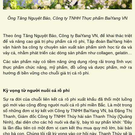
Ông Tăng Nguyệt Bảo, Công ty TNHH Thực phẩm BaiYang VN
Theo ông Tăng Nguyệt Bảo, Công ty BaiYang VN, để khai thác triệt
để và nâng cao giá trị phụ phẩm cá rô phi, Tập đoàn BaiYang hiện
vận hành ba công ty chuyên sản xuất sản phẩm sinh học từ da và
vảy cá, nhằm phát triển các dòng sản phẩm như collagen, gelatin…
Các sản phẩm này có tiềm năng ứng dụng rộng rãi trong lĩnh vực
thực phẩm chức năng, mỹ phẩm, đồ uống và dược phẩm, mở ra
hướng đi bền vững cho chuỗi giá trị cá rô phi.
Kỳ vọng từ người nuôi cá rô phi
Sự ra đời của chuỗi liên kết cá rô phi xuất khẩu đã thổi một luồng
gió mới vào cộng đồng người nuôi cá rô phi miền Bắc. Là một trong
số những đơn vị ký kết với Công ty TNHH BaiYang VN, bà Đặng Thị
Thanh, Giám đốc Công ty TNHH Thủy hải sản Thanh Thủy (Quảng
Ninh), đại diện cho các hộ nuôi và đại lý, bày tỏ sự phấn khởi: “Đây
là lần đầu tiên có một đơn vị cam kết thu mua quy mô lớn, bài bản
cho bà con. Chúng tôi rất kỳ vọng vào cơ hội này, Thanh Thủy sẽ là