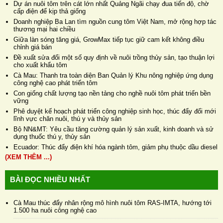
Dự án nuôi tôm trên cát lớn nhất Quảng Ngãi chạy đua tiến độ, chờ
cấp điện để kịp thả giống
Doanh nghiệp Ba Lan tìm nguồn cung tôm Việt Nam, mở rộng hợp tác
thương mại hai chiều
Giữa làn sóng tăng giá, GrowMax tiếp tục giữ cam kết không điều
chỉnh giá bán
Đề xuất sửa đổi một số quy định về nuôi trồng thủy sản, tạo thuận lợi
cho xuất khẩu tôm
Cà Mau: Thanh tra toàn diện Ban Quản lý Khu nông nghiệp ứng dụng
công nghệ cao phát triển tôm
Con giống chất lượng tạo nền tảng cho nghề nuôi tôm phát triển bền
vững
Phê duyệt kế hoạch phát triển công nghiệp sinh học, thúc đẩy đổi mới
lĩnh vực chăn nuôi, thú y và thủy sản
Bộ NN&MT: Yêu cầu tăng cường quản lý sản xuất, kinh doanh và sử
dụng thuốc thú y, thủy sản
Ecuador: Thúc đẩy điện khí hóa ngành tôm, giảm phụ thuộc dầu diesel
(XEM THÊM ...)
BÀI ĐỌC NHIỀU NHẤT
Cà Mau thúc đẩy nhân rộng mô hình nuôi tôm RAS-IMTA, hướng tới
1.500 ha nuôi công nghệ cao