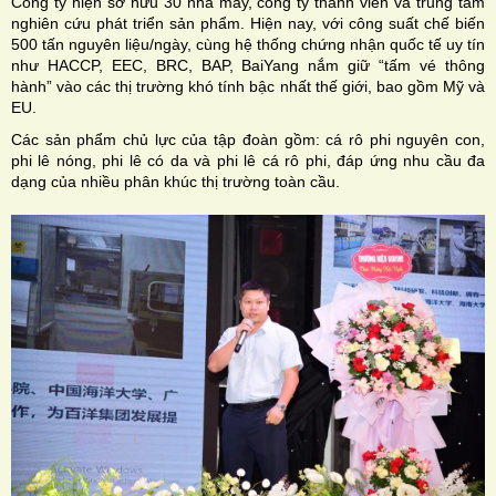
Công ty hiện sở hữu 30 nhà máy, công ty thành viên và trung tâm
nghiên cứu phát triển sản phẩm. Hiện nay, với công suất chế biến
500 tấn nguyên liệu/ngày, cùng hệ thống chứng nhận quốc tế uy tín
như HACCP, EEC, BRC, BAP, BaiYang nắm giữ “tấm vé thông
hành” vào các thị trường khó tính bậc nhất thế giới, bao gồm Mỹ và
EU.
Các sản phẩm chủ lực của tập đoàn gồm: cá rô phi nguyên con,
phi lê nóng, phi lê có da và phi lê cá rô phi, đáp ứng nhu cầu đa
dạng của nhiều phân khúc thị trường toàn cầu.