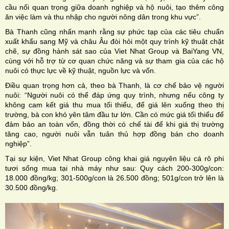
cầu nối quan trọng giữa doanh nghiệp và hộ nuôi, tạo thêm công
ăn việc làm và thu nhập cho người nông dân trong khu vực”.
Bà Thanh cũng nhấn mạnh rằng sự phức tạp của các tiêu chuẩn
xuất khẩu sang Mỹ và châu Âu đòi hỏi một quy trình kỹ thuật chặt
chẽ, sự đồng hành sát sao của Viet Nhat Group và BaiYang VN,
cùng với hỗ trợ từ cơ quan chức năng và sự tham gia của các hộ
nuôi có thực lực về kỹ thuật, nguồn lực và vốn.
Điều quan trọng hơn cả, theo bà Thanh, là cơ chế bảo vệ người
nuôi: “Người nuôi có thể đáp ứng quy trình, nhưng nếu công ty
không cam kết giá thu mua tối thiểu, để giá lên xuống theo thị
trường, bà con khó yên tâm đầu tư lớn. Cần có mức giá tối thiểu để
đảm bảo an toàn vốn, đồng thời có chế tài để khi giá thị trường
tăng cao, người nuôi vẫn tuân thủ hợp đồng bán cho doanh
nghiệp”.
Tại sự kiện, Viet Nhat Group công khai giá nguyên liệu cá rô phi
tươi sống mua tại nhà máy như sau: Quy cách 200-300g/con:
18.000 đồng/kg; 301-500g/con là 26.500 đồng; 501g/con trở lên là
30.500 đồng/kg.