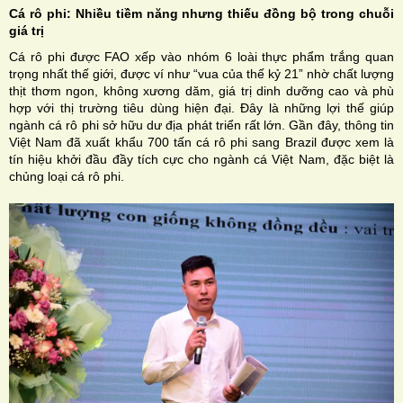
Cá rô phi: Nhiều tiềm năng nhưng thiếu đồng bộ trong chuỗi
giá trị
Cá rô phi được FAO xếp vào nhóm 6 loài thực phẩm trắng quan
trọng nhất thế giới, được ví như “vua của thế kỷ 21” nhờ chất lượng
thịt thơm ngon, không xương dăm, giá trị dinh dưỡng cao và phù
hợp với thị trường tiêu dùng hiện đại. Đây là những lợi thế giúp
ngành cá rô phi sở hữu dư địa phát triển rất lớn. Gần đây, thông tin
Việt Nam đã xuất khẩu 700 tấn cá rô phi sang Brazil được xem là
tín hiệu khởi đầu đầy tích cực cho ngành cá Việt Nam, đặc biệt là
chủng loại cá rô phi.