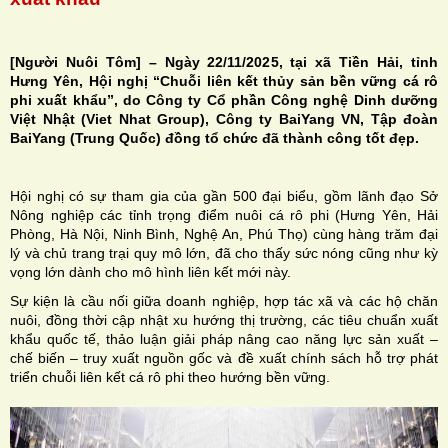
[Người Nuôi Tôm] – Ngày 22/11/2025, tại xã Tiền Hải, tỉnh
Hưng Yên, Hội nghị “Chuỗi liên kết thủy sản bền vững cá rô
phi xuất khẩu”, do Công ty Cổ phần Công nghệ Dinh dưỡng
H
Việt Nhật (Viet Nhat Group), Công ty BaiYang VN, Tập đoàn
BaiYang (Trung Quốc) đồng tổ chức đã thành công tốt đẹp.
N
Hội nghị có sự tham gia của gần 500 đại biểu, gồm lãnh đạo Sở
Nông nghiệp các tỉnh trọng điểm nuôi cá rô phi (Hưng Yên, Hải
Phòng, Hà Nội, Ninh Bình, Nghệ An, Phú Thọ) cùng hàng trăm đại
lý và chủ trang trại quy mô lớn, đã cho thấy sức nóng cũng như kỳ
vọng lớn dành cho mô hình liên kết mới này.
Sự kiện là cầu nối giữa doanh nghiệp, hợp tác xã và các hộ chăn
nuôi, đồng thời cập nhật xu hướng thị trường, các tiêu chuẩn xuất
khẩu quốc tế, thảo luận giải pháp nâng cao năng lực sản xuất –
chế biến – truy xuất nguồn gốc và đề xuất chính sách hỗ trợ phát
triển chuỗi liên kết cá rô phi theo hướng bền vững.