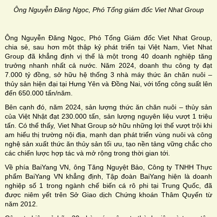
Ông Nguyễn Đăng Ngọc, Phó Tổng giám đốc Viet Nhat Group
Ông Nguyễn Đăng Ngọc, Phó Tổng Giám đốc Viet Nhat Group,
chia sẻ, sau hơn một thập kỷ phát triển tại Việt Nam, Viet Nhat
Group đã khẳng định vị thế là một trong 40 doanh nghiệp tăng
trưởng nhanh nhất cả nước. Năm 2024, doanh thu công ty đạt
7.000 tỷ đồng, sở hữu hệ thống 3 nhà máy thức ăn chăn nuôi –
thủy sản hiện đại tại Hưng Yên và Đồng Nai, với tổng công suất lên
đến 650.000 tấn/năm.
Bên cạnh đó, năm 2024, sản lượng thức ăn chăn nuôi – thủy sản
của Việt Nhật đạt 230.000 tấn, sản lượng nguyên liệu vượt 1 triệu
tấn. Có thể thấy, Viet Nhat Group sở hữu những lợi thế vượt trội khi
am hiểu thị trường nội địa, mạnh dạn phát triển vùng nuôi và công
nghệ sản xuất thức ăn thủy sản tối ưu, tạo nền tảng vững chắc cho
các chiến lược hợp tác và mở rộng trong thời gian tới.
Về phía BaiYang VN, ông Tăng Nguyệt Bảo, Công ty TNHH Thực
phẩm BaiYang VN khẳng định, Tập đoàn BaiYang hiện là doanh
nghiệp số 1 trong ngành chế biến cá rô phi tại Trung Quốc, đã
được niêm yết trên Sở Giao dịch Chứng khoán Thâm Quyến từ
năm 2012.