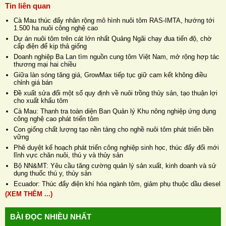
Tin liên quan
Cà Mau thúc đẩy nhân rộng mô hình nuôi tôm RAS-IMTA, hướng tới
1.500 ha nuôi công nghệ cao
Dự án nuôi tôm trên cát lớn nhất Quảng Ngãi chạy đua tiến độ, chờ
cấp điện để kịp thả giống
Doanh nghiệp Ba Lan tìm nguồn cung tôm Việt Nam, mở rộng hợp tác
thương mại hai chiều
Giữa làn sóng tăng giá, GrowMax tiếp tục giữ cam kết không điều
chỉnh giá bán
Đề xuất sửa đổi một số quy định về nuôi trồng thủy sản, tạo thuận lợi
cho xuất khẩu tôm
Cà Mau: Thanh tra toàn diện Ban Quản lý Khu nông nghiệp ứng dụng
công nghệ cao phát triển tôm
Con giống chất lượng tạo nền tảng cho nghề nuôi tôm phát triển bền
vững
Phê duyệt kế hoạch phát triển công nghiệp sinh học, thúc đẩy đổi mới
lĩnh vực chăn nuôi, thú y và thủy sản
Bộ NN&MT: Yêu cầu tăng cường quản lý sản xuất, kinh doanh và sử
dụng thuốc thú y, thủy sản
Ecuador: Thúc đẩy điện khí hóa ngành tôm, giảm phụ thuộc dầu diesel
(XEM THÊM ...)
BÀI ĐỌC NHIỀU NHẤT