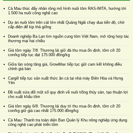
Cà Mau thúc đẩy nhân rộng mô hình nuôi tôm RAS-IMTA, hướng tới
1.500 ha nuôi công nghệ cao
Dự án nuôi tôm trên cát lớn nhất Quảng Ngãi chạy đua tiến độ, chờ
cấp điện để kịp thả giống
Doanh nghiệp Ba Lan tìm nguồn cung tôm Việt Nam, mở rộng hợp tác
thương mại hai chiều
Giá tôm ngày 7/8: Thương lái giữ đà thu mua ổn định, tôm cỡ 20
con/kg tiếp tục đạt 175.000 đồng/kg
Giữa làn sóng tăng giá, GrowMax tiếp tục giữ cam kết không điều
chỉnh giá bán
Cargill tiếp tục sản xuất thức ăn cá tại nhà máy Biên Hòa và Hưng
Yên
Đề xuất sửa đổi một số quy định về nuôi trồng thủy sản, tạo thuận lợi
cho xuất khẩu tôm
Giá tôm ngày 6/8: Thương lái duy trì thu mua ổn định, tôm cỡ 20
con/kg giữ giá cao nhất 175.000 đồng/kg
Cà Mau: Thanh tra toàn diện Ban Quản lý Khu nông nghiệp ứng dụng
công nghệ cao phát triển tôm