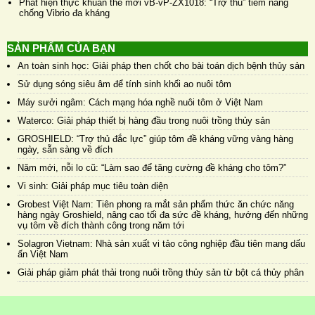
Phát hiện thực khuẩn thể mới vB-vP-ZX1018: “Trợ thủ” tiềm năng
chống Vibrio đa kháng
SẢN PHẨM CỦA BẠN
An toàn sinh học: Giải pháp then chốt cho bài toán dịch bệnh thủy sản
Sử dụng sóng siêu âm để tính sinh khối ao nuôi tôm
Máy sưởi ngâm: Cách mạng hóa nghề nuôi tôm ở Việt Nam
Waterco: Giải pháp thiết bị hàng đầu trong nuôi trồng thủy sản
GROSHIELD: “Trợ thủ đắc lực” giúp tôm đề kháng vững vàng hàng
ngày, sẵn sàng về đích
Năm mới, nỗi lo cũ: “Làm sao để tăng cường đề kháng cho tôm?”
Vi sinh: Giải pháp mục tiêu toàn diện
Grobest Việt Nam: Tiên phong ra mắt sản phẩm thức ăn chức năng
hàng ngày Groshield, nâng cao tối đa sức đề kháng, hướng đến những
vụ tôm về đích thành công trong năm tới
Solagron Vietnam: Nhà sản xuất vi tảo công nghiệp đầu tiên mang dấu
ấn Việt Nam
Giải pháp giảm phát thải trong nuôi trồng thủy sản từ bột cá thủy phân