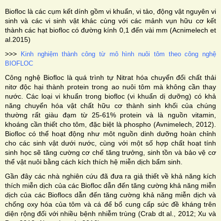
Biofloc là các cụm kết dính gồm vi khuẩn, vi tảo, động vật nguyên vi
sinh và các vi sinh vật khác cùng với các mảnh vụn hữu cơ kết
thành các hạt biofloc có đường kính 0,1 đến vài mm (Acnimelech et
al.2015)
>>>
Kinh nghiệm thành công từ mô hình nuôi tôm theo công nghệ
BIOFLOC
Công nghệ Biofloc là quá trình tự Nitrat hóa chuyển đổi chất thải
nitơ độc hại thành protein trong ao nuôi tôm mà không cần thay
nước. Các loại vi khuẩn trong biofloc (vi khuẩn dị dưỡng) có khả
năng chuyển hóa vật chất hữu cơ thành sinh khối của chúng
thường rất giàu đạm từ 25-61% protein và là nguồn vitamin,
khoáng cần thiết cho tôm, đặc biệt là phospho (Avnimelech, 2012).
Biofloc có thể hoạt động như môt nguồn dinh dưỡng hoàn chỉnh
cho các sinh vật dưới nước, cùng với một số hợp chất hoạt tính
sinh học sẽ tăng cường cơ chế tăng trưởng, sinh tồn và bảo vệ cơ
thể vật nuôi bằng cách kích thích hệ miễn dịch bẩm sinh.
Gần đây các nhà nghiên cứu đã đưa ra giả thiết về khả năng kích
thích miễn dịch của các Biofloc dẫn đến tăng cường khả năng miễn
dịch của các Bioflocs dẫn đến tăng cường khả năng miễn dịch và
chống oxy hóa của tôm và cá để bổ cung cấp sức đề kháng trên
diện rộng đối với nhiều bệnh nhiễm trùng (Crab dt al., 2012; Xu và