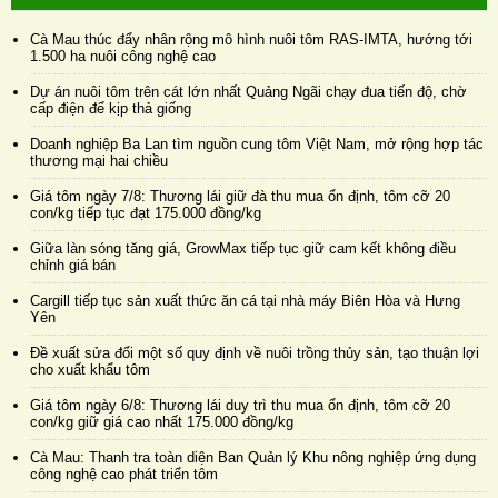
Cà Mau thúc đẩy nhân rộng mô hình nuôi tôm RAS-IMTA, hướng tới
1.500 ha nuôi công nghệ cao
Dự án nuôi tôm trên cát lớn nhất Quảng Ngãi chạy đua tiến độ, chờ
cấp điện để kịp thả giống
Doanh nghiệp Ba Lan tìm nguồn cung tôm Việt Nam, mở rộng hợp tác
thương mại hai chiều
Giá tôm ngày 7/8: Thương lái giữ đà thu mua ổn định, tôm cỡ 20
con/kg tiếp tục đạt 175.000 đồng/kg
Giữa làn sóng tăng giá, GrowMax tiếp tục giữ cam kết không điều
chỉnh giá bán
Cargill tiếp tục sản xuất thức ăn cá tại nhà máy Biên Hòa và Hưng
Yên
Đề xuất sửa đổi một số quy định về nuôi trồng thủy sản, tạo thuận lợi
cho xuất khẩu tôm
Giá tôm ngày 6/8: Thương lái duy trì thu mua ổn định, tôm cỡ 20
con/kg giữ giá cao nhất 175.000 đồng/kg
Cà Mau: Thanh tra toàn diện Ban Quản lý Khu nông nghiệp ứng dụng
công nghệ cao phát triển tôm