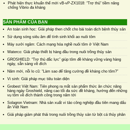
Phát hiện thực khuẩn thể mới vB-vP-ZX1018: “Trợ thủ” tiềm năng
chống Vibrio đa kháng
SẢN PHẨM CỦA BẠN
An toàn sinh học: Giải pháp then chốt cho bài toán dịch bệnh thủy sản
Sử dụng sóng siêu âm để tính sinh khối ao nuôi tôm
Máy sưởi ngâm: Cách mạng hóa nghề nuôi tôm ở Việt Nam
Waterco: Giải pháp thiết bị hàng đầu trong nuôi trồng thủy sản
GROSHIELD: “Trợ thủ đắc lực” giúp tôm đề kháng vững vàng hàng
ngày, sẵn sàng về đích
Năm mới, nỗi lo cũ: “Làm sao để tăng cường đề kháng cho tôm?”
Vi sinh: Giải pháp mục tiêu toàn diện
Grobest Việt Nam: Tiên phong ra mắt sản phẩm thức ăn chức năng
hàng ngày Groshield, nâng cao tối đa sức đề kháng, hướng đến những
vụ tôm về đích thành công trong năm tới
Solagron Vietnam: Nhà sản xuất vi tảo công nghiệp đầu tiên mang dấu
ấn Việt Nam
Giải pháp giảm phát thải trong nuôi trồng thủy sản từ bột cá thủy phân