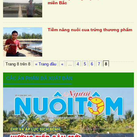
miền Bắc
Tiềm năng nuôi cua trứng thương phẩm
Trang 8 trên 8
« Trang đầu
«
...
4
5
6
7
8
CÁC ẤN PHẨM ĐÃ XUẤT BẢN