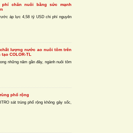
hi phí chăn nuôi bằng sức mạnh
ớn
rước áp lực 4,58 tỷ USD chi phí nguyên
 chất lượng nước ao nuôi tôm trên
n tạo COLOR-TL
rong những năm gần đây, ngành nuôi tôm
trùng phổ rộng
ITRO sát trùng phổ rộng không gây sốc,