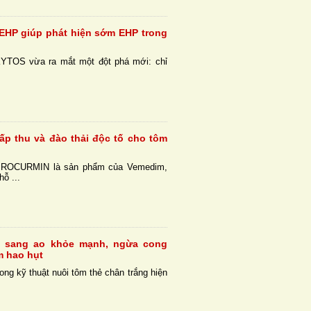
ị EHP giúp phát hiện sớm EHP trong
KYTOS vừa ra mắt một đột phá mới: chỉ
hấp thu và đào thải độc tố cho tôm
 PROCURMIN là sản phẩm của Vemedim,
ỗ ...
m sang ao khỏe mạnh, ngừa cong
m hao hụt
ong kỹ thuật nuôi tôm thẻ chân trắng hiện