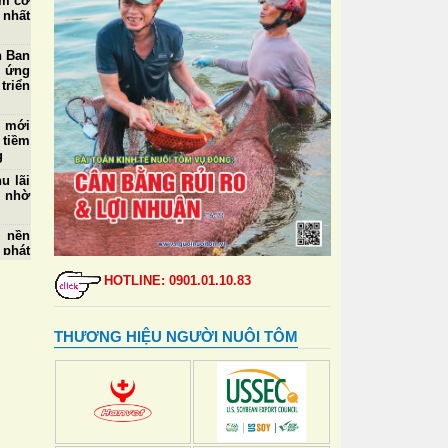
ôm cỡ
nhất
n Ban
p ứng
triển
ể mới
 tiềm
g
u lãi
m nhờ
o nền
 phát
HOTLINE: 0901.01.10.83
 5/8:
 mua,
.000
THƯƠNG HIỆU NGƯỜI NUÔI TÔM
 ngày
m thẻ
 đỉnh
tự vệ