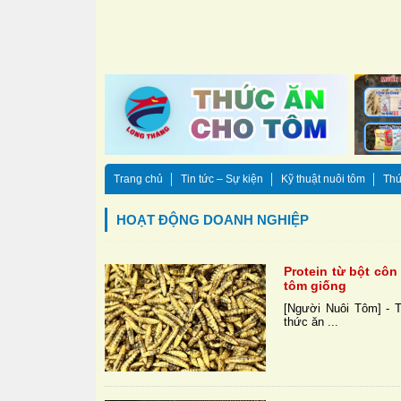
Trang chủ
Tin tức – Sự kiện
Kỹ thuật nuôi tôm
Thứ
HOẠT ĐỘNG DOANH NGHIỆP
Protein từ bột cô
tôm giống
[Người Nuôi Tôm] - T
thức ăn ...