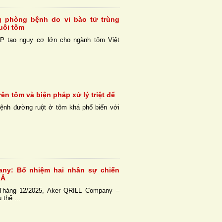
g phòng bệnh do vi bào tử trùng
uôi tôm
P tạo nguy cơ lớn cho ngành tôm Việt
ên tôm và biện pháp xử lý triệt để
ệnh đường ruột ở tôm khá phổ biến với
ny: Bổ nhiệm hai nhân sự chiến
 Á
Tháng 12/2025, Aker QRILL Company –
thế ...