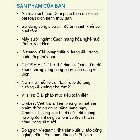
SẢN PHẨM CỦA BẠN
An toàn sinh học: Giải pháp then chốt cho
bài toán dịch bệnh thủy sản
Sử dụng sóng siêu âm để tính sinh khối ao
nuôi tôm
Máy sưởi ngâm: Cách mạng hóa nghề nuôi
tôm ở Việt Nam
Waterco: Giải pháp thiết bị hàng đầu trong
nuôi trồng thủy sản
GROSHIELD: “Trợ thủ đắc lực” giúp tôm đề
kháng vững vàng hàng ngày, sẵn sàng về
đích
Năm mới, nỗi lo cũ: “Làm sao để tăng
cường đề kháng cho tôm?”
Vi sinh: Giải pháp mục tiêu toàn diện
Grobest Việt Nam: Tiên phong ra mắt sản
phẩm thức ăn chức năng hàng ngày
Groshield, nâng cao tối đa sức đề kháng,
hướng đến những vụ tôm về đích thành
công trong năm tới
Solagron Vietnam: Nhà sản xuất vi tảo công
nghiệp đầu tiên mang dấu ấn Việt Nam