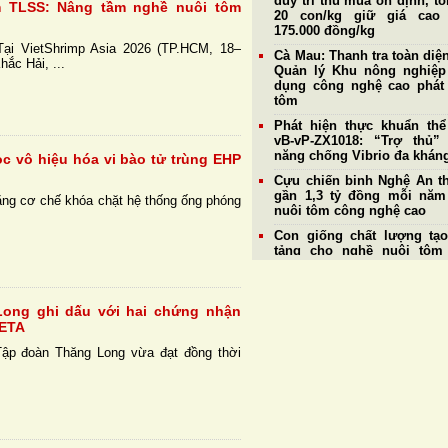
duy trì thu mua ổn định, t
m TLSS: Nâng tầm nghề nuôi tôm
20 con/kg giữ giá cao 
175.000 đồng/kg
Tại VietShrimp Asia 2026 (TP.HCM, 18–
Cà Mau: Thanh tra toàn diệ
ắc Hải, ...
Quản lý Khu nông nghiệ
dụng công nghệ cao phát 
tôm
Phát hiện thực khuẩn th
vB-vP-ZX1018: “Trợ thủ”
năng chống Vibrio đa khán
c vô hiệu hóa vi bào tử trùng EHP
Cựu chiến binh Nghệ An th
gần 1,3 tỷ đồng mỗi nă
ằng cơ chế khóa chặt hệ thống ống phóng
nuôi tôm công nghệ cao
Con giống chất lượng tạ
tảng cho nghề nuôi tôm
triển bền vững
Giá tôm nguyên liệu ngày
Doanh nghiệp duy trì thu
ong ghi dấu với hai chứng nhận
mức cao nhất đạt 177
META
đồng/kg
Tập đoàn Thăng Long vừa đạt đồng thời
Giá tôm thẻ nguyên liệu
4/8: Thị trường ổn định, tô
cỡ 20 con/kg tiếp tục giữ
185.000 đồng/kg
Hệ tiêu hoá và khả năng 
của tôm thẻ chân trắng