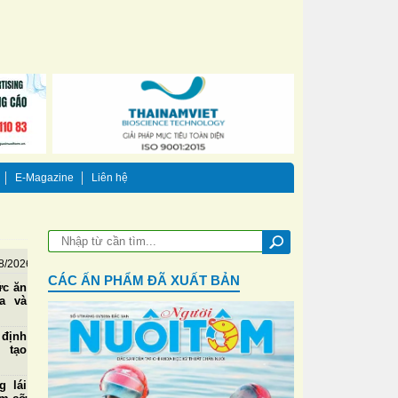
E-Magazine
Liên hệ
8/2026
CÁC ẤN PHẨM ĐÃ XUẤT BẢN
ức ăn
a và
 định
, tạo
m
g lái