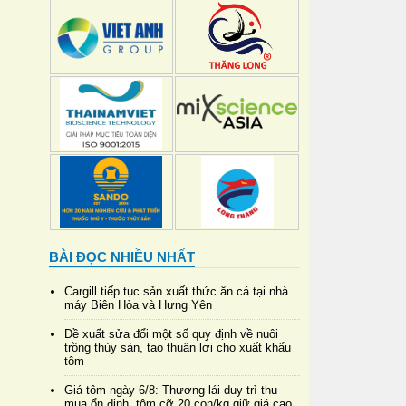
BÀI ĐỌC NHIỀU NHẤT
Cargill tiếp tục sản xuất thức ăn cá tại nhà
máy Biên Hòa và Hưng Yên
Đề xuất sửa đổi một số quy định về nuôi
trồng thủy sản, tạo thuận lợi cho xuất khẩu
tôm
Giá tôm ngày 6/8: Thương lái duy trì thu
mua ổn định, tôm cỡ 20 con/kg giữ giá cao