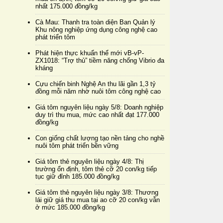
nhất 175.000 đồng/kg
Cà Mau: Thanh tra toàn diện Ban Quản lý
Khu nông nghiệp ứng dụng công nghệ cao
phát triển tôm
Phát hiện thực khuẩn thể mới vB-vP-
ZX1018: “Trợ thủ” tiềm năng chống Vibrio đa
kháng
Cựu chiến binh Nghệ An thu lãi gần 1,3 tỷ
đồng mỗi năm nhờ nuôi tôm công nghệ cao
Giá tôm nguyên liệu ngày 5/8: Doanh nghiệp
duy trì thu mua, mức cao nhất đạt 177.000
đồng/kg
Con giống chất lượng tạo nền tảng cho nghề
nuôi tôm phát triển bền vững
Giá tôm thẻ nguyên liệu ngày 4/8: Thị
trường ổn định, tôm thẻ cỡ 20 con/kg tiếp
tục giữ đỉnh 185.000 đồng/kg
Giá tôm thẻ nguyên liệu ngày 3/8: Thương
lái giữ giá thu mua tại ao cỡ 20 con/kg vẫn
ở mức 185.000 đồng/kg