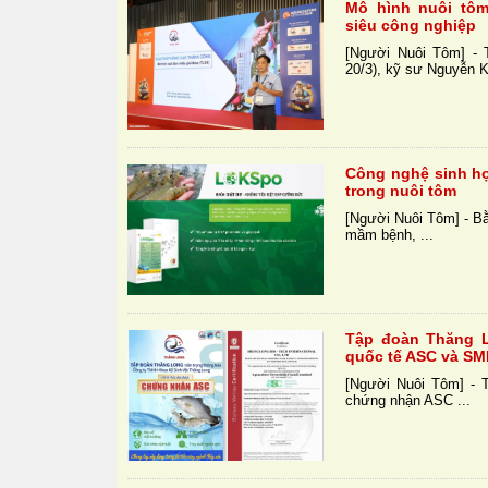
Mô hình nuôi tô
siêu công nghiệp
[Người Nuôi Tôm] - 
20/3), kỹ sư Nguyễn Kh
Công nghệ sinh họ
trong nuôi tôm
[Người Nuôi Tôm] - B
mầm bệnh, ...
Tập đoàn Thăng L
quốc tế ASC và S
[Người Nuôi Tôm] - 
chứng nhận ASC ...