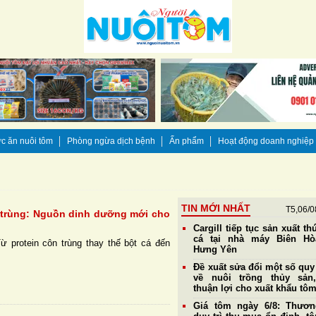
c ăn nuôi tôm
Phòng ngừa dịch bệnh
Ấn phẩm
Hoạt động doanh nghiệp
TIN MỚI NHẤT
T5,06/0
n trùng: Nguồn dinh dưỡng mới cho
Cargill tiếp tục sản xuất th
cá tại nhà máy Biên Hò
ừ protein côn trùng thay thế bột cá đến
Hưng Yên
Đề xuất sửa đổi một số quy
về nuôi trồng thủy sản
thuận lợi cho xuất khẩu tô
Giá tôm ngày 6/8: Thươn