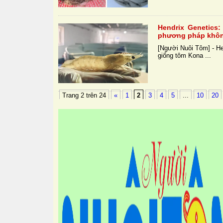
Hendrix Genetics
phương pháp khôn
[Người Nuôi Tôm] - H
giống tôm Kona ...
Trang 2 trên 24
«
1
2
3
4
5
...
10
20