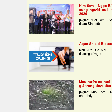
Kim Sơn – Ngọc Bí
cùng người nuôi
2026
[Người Nuôi Tôm] - Sá
(Nam Định cũ), ...
Aqua Shield Biotec
Khu vực: Cà Mau – B
(Lương cứng + ...
Màu nước ao nuôi 
giả trong thực tiễn
[Người Nuôi Tôm] - 
nhìn thấy ...