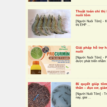
Thuật toán chỉ th
nuôi tôm
[Người Nuôi Tôm] - 
thị EHP ...
Giải pháp hỗ trợ 
nuôi
[Người Nuôi Tôm] -
được phát triển nhằm h
Bí quyết giúp tô
thân – đục cơ, giả
[Người Nuôi Tôm] - Tr
nay, giai ...