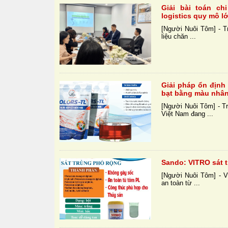
Giải bài toán c
logistics quy mô l
[Người Nuôi Tôm] - T
liệu chăn ...
Giải pháp ổn định
bạt bằng màu nhâ
[Người Nuôi Tôm] - T
Việt Nam đang ...
Sando: VITRO sát 
[Người Nuôi Tôm] - V
an toàn từ ...