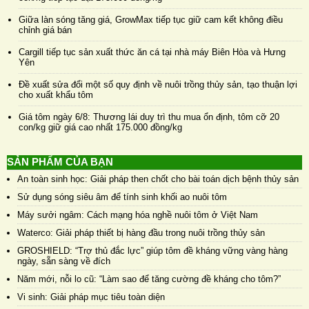
Đề xuất sửa đổi một số quy định về nuôi trồng thủy sản, tạo thuận lợi
cho xuất khẩu tôm
Giá tôm ngày 6/8: Thương lái duy trì thu mua ổn định, tôm cỡ 20
con/kg giữ giá cao nhất 175.000 đồng/kg
SẢN PHẨM CỦA BẠN
An toàn sinh học: Giải pháp then chốt cho bài toán dịch bệnh thủy sản
Sử dụng sóng siêu âm để tính sinh khối ao nuôi tôm
Máy sưởi ngâm: Cách mạng hóa nghề nuôi tôm ở Việt Nam
Waterco: Giải pháp thiết bị hàng đầu trong nuôi trồng thủy sản
GROSHIELD: “Trợ thủ đắc lực” giúp tôm đề kháng vững vàng hàng
ngày, sẵn sàng về đích
Năm mới, nỗi lo cũ: “Làm sao để tăng cường đề kháng cho tôm?”
Vi sinh: Giải pháp mục tiêu toàn diện
Grobest Việt Nam: Tiên phong ra mắt sản phẩm thức ăn chức năng
hàng ngày Groshield, nâng cao tối đa sức đề kháng, hướng đến những
vụ tôm về đích thành công trong năm tới
Solagron Vietnam: Nhà sản xuất vi tảo công nghiệp đầu tiên mang dấu
ấn Việt Nam