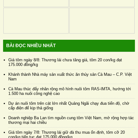
BÀI ĐỌC NHIỀU NHẤT
Giá tôm ngày 8/8: Thương lái chưa tăng giá, tôm 20 con/kg đạt
175.000 đồng/kg
Khánh thành Nhà máy sản xuất thức ăn thủy sản Cà Mau – C.P. Việt
Nam
Cà Mau thúc đẩy nhân rộng mô hình nuôi tôm RAS-IMTA, hướng tới
1.500 ha nuôi công nghệ cao
Dự án nuôi tôm trên cát lớn nhất Quảng Ngãi chạy đua tiến độ, chờ
cấp điện để kịp thả giống
Doanh nghiệp Ba Lan tìm nguồn cung tôm Việt Nam, mở rộng hợp tác
thương mại hai chiều
Giá tôm ngày 7/8: Thương lái giữ đà thu mua ổn định, tôm cỡ 20
con/kg tiếp tục đạt 175.000 đồng/kg
Giữa làn sóng tăng giá, GrowMax tiếp tục giữ cam kết không điều
chỉnh giá bán
Cargill tiếp tục sản xuất thức ăn cá tại nhà máy Biên Hòa và Hưng
Yên