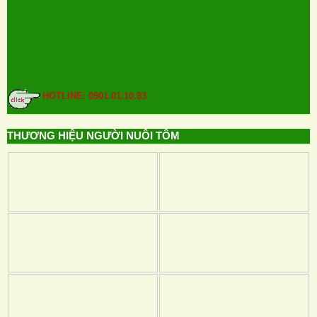
HOTLINE: 0901.01.10.83
THƯƠNG HIỆU NGƯỜI NUÔI TÔM