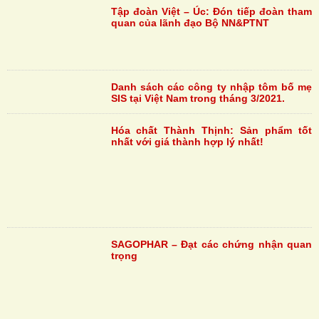
Tập đoàn Việt – Úc: Đón tiếp đoàn tham
quan của lãnh đạo Bộ NN&PTNT
Danh sách các công ty nhập tôm bố mẹ
SIS tại Việt Nam trong tháng 3/2021.
Hóa chất Thành Thịnh: Sản phẩm tốt
nhất với giá thành hợp lý nhất!
SAGOPHAR – Đạt các chứng nhận quan
trọng
Trang 20 trên 24
« Trang
đầu
«
...
10
...
18
19
20
21
22
...
»
Trang cuối »
CÁC ẤN PHẨM ĐÃ XUẤT BẢN