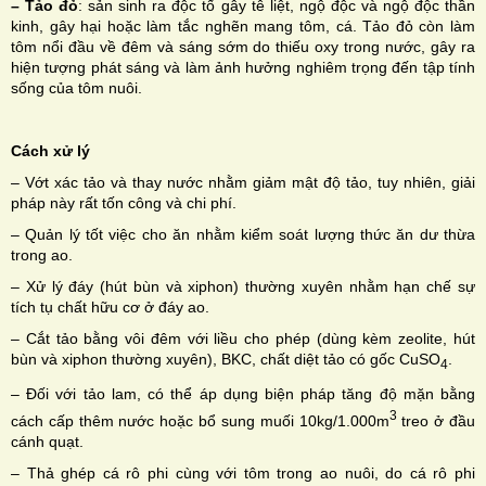
– Tảo đỏ
: sản sinh ra độc tố gây tê liệt, ngộ độc và ngộ độc thần
kinh, gây hại hoặc làm tắc nghẽn mang tôm, cá. Tảo đỏ còn làm
tôm nổi đầu về đêm và sáng sớm do thiếu oxy trong nước, gây ra
hiện tượng phát sáng và làm ảnh hưởng nghiêm trọng đến tập tính
sống của tôm nuôi.
Cách xử lý
– Vớt xác tảo và thay nước nhằm giảm mật độ tảo, tuy nhiên, giải
pháp này rất tốn công và chi phí.
– Quản lý tốt việc cho ăn nhằm kiểm soát lượng thức ăn dư thừa
trong ao.
– Xử lý đáy (hút bùn và xiphon) thường xuyên nhằm hạn chế sự
tích tụ chất hữu cơ ở đáy ao.
– Cắt tảo bằng vôi đêm với liều cho phép (dùng kèm zeolite, hút
bùn và xiphon thường xuyên), BKC, chất diệt tảo có gốc CuSO
.
4
– Đối với tảo lam, có thể áp dụng biện pháp tăng độ mặn bằng
3
cách cấp thêm nước hoặc bổ sung muối 10kg/1.000m
treo ở đầu
cánh quạt.
– Thả ghép cá rô phi cùng với tôm trong ao nuôi, do cá rô phi