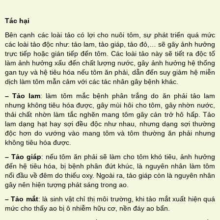
Tác hại
Bên cạnh các loài tảo có lợi cho nuôi tôm, sự phát triển quá mức
các loài tảo độc như: tảo lam, tảo giáp, tảo đỏ,… sẽ gây ảnh hưởng
trực tiếp hoặc gián tiếp đến tôm. Các loài tảo này sẽ tiết ra độc tố
làm ảnh hưởng xấu đến chất lượng nước, gây ảnh hưởng hệ thống
gan tụy và hệ tiêu hóa nếu tôm ăn phải, dẫn đến suy giảm hệ miễn
dịch làm tôm mẫn cảm với các tác nhân gây bệnh khác.
– Tảo lam
: làm tôm mắc bệnh phân trắng do ăn phải tảo lam
nhưng không tiêu hóa được, gây mùi hôi cho tôm, gây nhờn nước,
thải chất nhờn làm tắc nghẽn mang tôm gây cản trở hô hấp. Tảo
lam dạng hạt hay sợi đều độc như nhau, nhưng dạng sợi thường
độc hơn do vướng vào mang tôm và tôm thường ăn phải nhưng
không tiêu hóa được.
– Tảo giáp
: nếu tôm ăn phải sẽ làm cho tôm khó tiêu, ảnh hưởng
đến hệ tiêu hóa, bị bệnh phân đứt khúc, là nguyên nhân làm tôm
nổi đầu về đêm do thiếu oxy. Ngoài ra, tảo giáp còn là nguyên nhân
gây nên hiện tượng phát sáng trong ao.
– Tảo mắt
: là sinh vật chỉ thị môi trường, khi tảo mắt xuất hiện quá
mức cho thấy ao bị ô nhiễm hữu cơ, nền đáy ao bẩn.