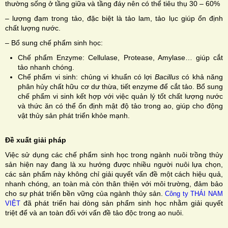
thường sống ở tầng giữa và tầng đáy nên có thể tiêu thụ 30 – 60%
– lượng đạm trong tảo, đặc biệt là tảo lam, tảo lục giúp ổn định
chất lượng nước.
– Bổ sung chế phẩm sinh học:
Chế phẩm Enzyme: Cellulase, Protease, Amylase… giúp cắt
tảo nhanh chóng.
Chế phẩm vi sinh: chủng vi khuẩn có lợi
Bacillus
có khả năng
phân hủy chất hữu cơ dư thừa, tiết enzyme để cắt tảo. Bổ sung
chế phẩm vi sinh kết hợp với việc quản lý tốt chất lượng nước
và thức ăn có thể ổn định mật độ tảo trong ao, giúp cho động
vật thủy sản phát triển khỏe mạnh.
Đề xuất giải pháp
Việc sử dụng các chế phẩm sinh học trong ngành nuôi trồng thủy
sản hiện nay đang là xu hướng được nhiều người nuôi lựa chọn,
các sản phẩm này không chỉ giải quyết vấn đề một cách hiệu quả,
nhanh chóng, an toàn mà còn thân thiện với môi trường, đảm bảo
cho sự phát triển bền vững của ngành thủy sản.
Công ty THÁI NAM
đã phát triển hai dòng sản phẩm sinh học nhằm giải quyết
VIỆT
triệt để và an toàn đối với vấn đề tảo độc trong ao nuôi.