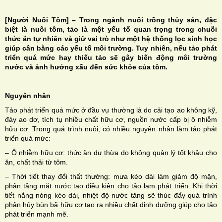
[Người Nuôi Tôm] – Trong ngành nuôi trồng thủy sản, đặc
biệt là nuôi tôm, tảo là một yếu tố quan trọng trong chuỗi
thức ăn tự nhiên và giữ vai trò như một hệ thống lọc sinh học
giúp cân bằng các yếu tố môi trường. Tuy nhiên, nếu tảo phát
triển quá mức hay thiếu tảo sẽ gây biến động môi trường
H
nước và ảnh hưởng xấu đến sức khỏe của tôm.
N
Nguyên nhân
Tảo phát triển quá mức ở đầu vụ thường là do cải tạo ao không kỹ,
đáy ao dơ, tích tụ nhiều chất hữu cơ, nguồn nước cấp bị ô nhiễm
hữu cơ. Trong quá trình nuôi, có nhiều nguyên nhân làm tảo phát
triển quá mức:
– Ô nhiễm hữu cơ: thức ăn dư thừa do không quản lý tốt khâu cho
ăn, chất thải từ tôm.
– Thời tiết thay đổi thất thường: mưa kéo dài làm giảm độ mặn,
phân tầng mặt nước tạo điều kiện cho tảo lam phát triển. Khi thời
tiết nắng nóng kéo dài, nhiệt độ nước tăng sẽ thúc đẩy quá trình
phân hủy bùn bã hữu cơ tạo ra nhiều chất dinh dưỡng giúp cho tảo
phát triển mạnh mẽ.