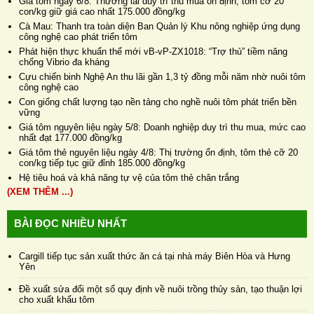
Giá tôm ngày 6/8: Thương lái duy trì thu mua ổn định, tôm cỡ 20
con/kg giữ giá cao nhất 175.000 đồng/kg
Cà Mau: Thanh tra toàn diện Ban Quản lý Khu nông nghiệp ứng dụng
công nghệ cao phát triển tôm
Phát hiện thực khuẩn thể mới vB-vP-ZX1018: “Trợ thủ” tiềm năng
chống Vibrio đa kháng
Cựu chiến binh Nghệ An thu lãi gần 1,3 tỷ đồng mỗi năm nhờ nuôi tôm
công nghệ cao
Con giống chất lượng tạo nền tảng cho nghề nuôi tôm phát triển bền
vững
Giá tôm nguyên liệu ngày 5/8: Doanh nghiệp duy trì thu mua, mức cao
nhất đạt 177.000 đồng/kg
Giá tôm thẻ nguyên liệu ngày 4/8: Thị trường ổn định, tôm thẻ cỡ 20
con/kg tiếp tục giữ đỉnh 185.000 đồng/kg
Hệ tiêu hoá và khả năng tự vệ của tôm thẻ chân trắng
(XEM THÊM ...)
BÀI ĐỌC NHIỀU NHẤT
Cargill tiếp tục sản xuất thức ăn cá tại nhà máy Biên Hòa và Hưng
Yên
Đề xuất sửa đổi một số quy định về nuôi trồng thủy sản, tạo thuận lợi
cho xuất khẩu tôm