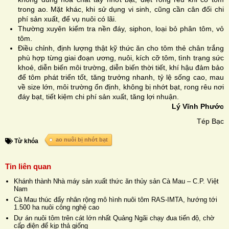
trong ao. Mặt khác, khi sử dụng vi sinh, cũng cần cân đối chi
phí sản xuất, để vụ nuôi có lãi.
Thường xuyên kiểm tra nền đáy, siphon, loại bỏ phân tôm, vỏ
tôm.
Điều chỉnh, định lượng thật kỹ thức ăn cho tôm thẻ chân trắng
phù hợp từng giai đoạn ương, nuôi, kích cỡ tôm, tình trạng sức
khoẻ, diễn biến môi trường, diễn biến thời tiết, khí hậu đảm bảo
để tôm phát triển tốt, tăng trưởng nhanh, tỷ lệ sống cao, mau
về size lớn, môi trường ổn định, không bị nhớt bạt, rong rêu nơi
đáy bạt, tiết kiệm chi phí sản xuất, tăng lợi nhuận.
Lý Vĩnh Phước
Tép Bạc
ao nuôi bị nhớt bạt
Từ khóa
Tin liên quan
Khánh thành Nhà máy sản xuất thức ăn thủy sản Cà Mau – C.P. Việt
Nam
Cà Mau thúc đẩy nhân rộng mô hình nuôi tôm RAS-IMTA, hướng tới
1.500 ha nuôi công nghệ cao
Dự án nuôi tôm trên cát lớn nhất Quảng Ngãi chạy đua tiến độ, chờ
cấp điện để kịp thả giống