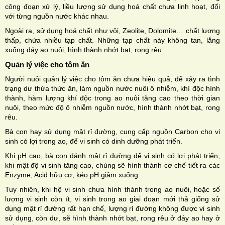
công đoạn xử lý, liều lượng sử dụng hoá chất chưa linh hoạt, đối
với từng nguồn nước khác nhau.
Ngoài ra, sử dụng hoá chất như vôi, Zeolite, Dolomite… chất lượng
thấp, chứa nhiều tạp chất. Những tạp chất này không tan, lắng
xuống đáy ao nuôi, hình thành nhớt bạt, rong rêu.
Quản lý việc cho tôm ăn
Người nuôi quản lý việc cho tôm ăn chưa hiệu quả, để xảy ra tình
trạng dư thừa thức ăn, làm nguồn nước nuôi ô nhiễm, khí độc hình
thành, hàm lượng khí độc trong ao nuôi tăng cao theo thời gian
nuôi, theo mức độ ô nhiễm nguồn nước, hình thành nhớt bạt, rong
rêu.
Bà con hay sử dụng mật rỉ đường, cung cấp nguồn Carbon cho vi
sinh có lợi trong ao, để vi sinh có dinh dưỡng phát triển.
Khi pH cao, bà con đánh mật rỉ đường để vi sinh có lợi phát triển,
khi mật độ vi sinh tăng cao, chúng sẽ hình thành cơ chế tiết ra các
Enzyme, Acid hữu cơ, kéo pH giảm xuống.
Tuy nhiên, khi hệ vi sinh chưa hình thành trong ao nuôi, hoặc số
lượng vi sinh còn ít, vi sinh trong ao giai đoạn mới thả giống sử
dụng mật rỉ đường rất hạn chế, lượng rỉ đường không được vi sinh
sử dụng, còn dư, sẽ hình thành nhớt bạt, rong rêu ở đáy ao hay ở