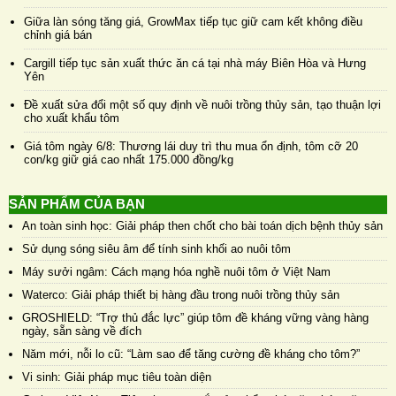
Giữa làn sóng tăng giá, GrowMax tiếp tục giữ cam kết không điều
chỉnh giá bán
Cargill tiếp tục sản xuất thức ăn cá tại nhà máy Biên Hòa và Hưng
Yên
Đề xuất sửa đổi một số quy định về nuôi trồng thủy sản, tạo thuận lợi
cho xuất khẩu tôm
Giá tôm ngày 6/8: Thương lái duy trì thu mua ổn định, tôm cỡ 20
con/kg giữ giá cao nhất 175.000 đồng/kg
SẢN PHẨM CỦA BẠN
An toàn sinh học: Giải pháp then chốt cho bài toán dịch bệnh thủy sản
Sử dụng sóng siêu âm để tính sinh khối ao nuôi tôm
Máy sưởi ngâm: Cách mạng hóa nghề nuôi tôm ở Việt Nam
Waterco: Giải pháp thiết bị hàng đầu trong nuôi trồng thủy sản
GROSHIELD: “Trợ thủ đắc lực” giúp tôm đề kháng vững vàng hàng
ngày, sẵn sàng về đích
Năm mới, nỗi lo cũ: “Làm sao để tăng cường đề kháng cho tôm?”
Vi sinh: Giải pháp mục tiêu toàn diện