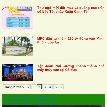
Thư ngỏ mời đặt mua và quảng cáo trên
số báo Tết chào Xuân Canh Tý
MPC dầu tư thêm 280 tỷ đồng vào Minh
Phú – Lộc An
Tập đoàn Phú Cường khánh thành nhà
máy thủy sản tại Cà Mau
Trang 2 trên 5
«
1
2
3
4
5
»
CÁC ẤN PHẨM ĐÃ XUẤT BẢN