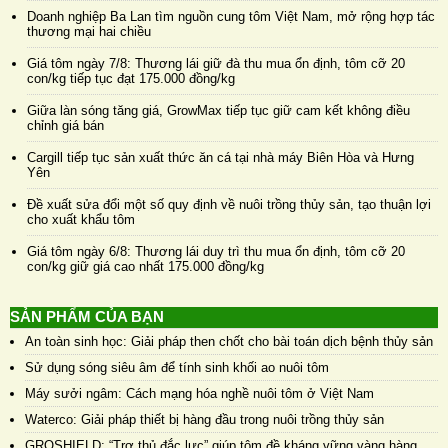
Doanh nghiệp Ba Lan tìm nguồn cung tôm Việt Nam, mở rộng hợp tác
thương mại hai chiều
Giá tôm ngày 7/8: Thương lái giữ đà thu mua ổn định, tôm cỡ 20
con/kg tiếp tục đạt 175.000 đồng/kg
Giữa làn sóng tăng giá, GrowMax tiếp tục giữ cam kết không điều
chỉnh giá bán
Cargill tiếp tục sản xuất thức ăn cá tại nhà máy Biên Hòa và Hưng
Yên
Đề xuất sửa đổi một số quy định về nuôi trồng thủy sản, tạo thuận lợi
cho xuất khẩu tôm
Giá tôm ngày 6/8: Thương lái duy trì thu mua ổn định, tôm cỡ 20
con/kg giữ giá cao nhất 175.000 đồng/kg
SẢN PHẨM CỦA BẠN
An toàn sinh học: Giải pháp then chốt cho bài toán dịch bệnh thủy sản
Sử dụng sóng siêu âm để tính sinh khối ao nuôi tôm
Máy sưởi ngâm: Cách mạng hóa nghề nuôi tôm ở Việt Nam
Waterco: Giải pháp thiết bị hàng đầu trong nuôi trồng thủy sản
GROSHIELD: “Trợ thủ đắc lực” giúp tôm đề kháng vững vàng hàng