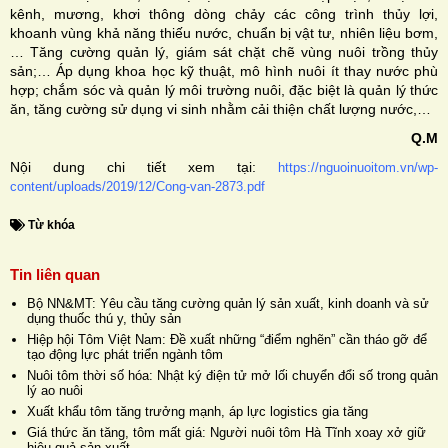
kênh, mương, khơi thông dòng chảy các công trình thủy lợi,
khoanh vùng khả năng thiếu nước, chuẩn bị vật tư, nhiên liệu bơm,
… Tăng cường quản lý, giám sát chặt chẽ vùng nuôi trồng thủy
sản;… Áp dụng khoa học kỹ thuật, mô hình nuôi ít thay nước phù
hợp; chắm sóc và quản lý môi trường nuôi, đặc biệt là quản lý thức
ăn, tăng cường sử dụng vi sinh nhằm cải thiện chất lượng nước,…
Q.M
Nội dung chi tiết xem tại:
https://nguoinuoitom.vn/wp-
content/uploads/2019/12/Cong-van-2873.pdf
Từ khóa
Tin liên quan
Bộ NN&MT: Yêu cầu tăng cường quản lý sản xuất, kinh doanh và sử
dụng thuốc thú y, thủy sản
Hiệp hội Tôm Việt Nam: Đề xuất những “điểm nghẽn” cần tháo gỡ để
tạo động lực phát triển ngành tôm
Nuôi tôm thời số hóa: Nhật ký điện tử mở lối chuyển đổi số trong quản
lý ao nuôi
Xuất khẩu tôm tăng trưởng mạnh, áp lực logistics gia tăng
Giá thức ăn tăng, tôm mất giá: Người nuôi tôm Hà Tĩnh xoay xở giữ
hiệu quả sản xuất