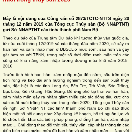
Đây là nội dung của Công văn số 2873/TCTC-NTTS ngày 20
tháng 12 năm 2019 của Tổng cục Thủy sản (Bộ NN&PTNT)
gửi Sở NN&PTNT các tỉnh/ thành phố Nam Bộ.
H
Theo dự báo của Trung tâm Dự báo khí tượng thủy văn quốc gia,
từ nửa cuối tháng 12/2019 và các tháng đầu năm 2020, sẽ xảy ra
N
hạn hán và xâm nhập mặn ở ĐBSCL ở mức sớm, sâu hơn và gay
gắt hơn so với TBNN, trong một số thời điểm ranh mặn trên các
sông có khả năng xâm nhập tương đương mùa khô năm 2015-
2016.
Trước tình hình hạn hán, xâm nhập mặc đến sớm, sâu trên diện
tích rộng và kéo dài ảnh hưởng nghiệm trọng đến sản xuất thủy
sản, đặc biệt là các tỉnh Long An, Bến Tre, Trà Vinh, Sóc Trăng,
Bạc Liêu, Kiên Giang, Hậu Giang. Để ứng phó kịp thời với hạn hán,
xâm nhập mặn gây ra nhằm giảm thiểu các tác động tiêu cực cho
sản xuất nuôi trồng thủy sản trong năm 2020, Tổng cục Thủy sản
đề nghị Sở NN&PTNT các tỉnh/ thành phố Nam Bộ chỉ đạo thực
hiện một số nội dung như: Xây dựng kế hoạch, bố trí nguồn lực và
tổ chức triển khai các biện pháp phòng, chống hạn hán, xâm nhập
mặn;… Chủ động theo dõi thời tiết, thủy văn; cập nhật thông tin các
diễn biến mực nước, mức độ hạn hán và xâm nhập mặn,… Nạo vét