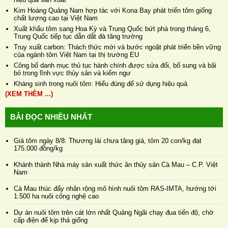
Kim Hoàng Quảng Nam hợp tác với Kona Bay phát triển tôm giống
chất lượng cao tại Việt Nam
Xuất khẩu tôm sang Hoa Kỳ và Trung Quốc bứt phá trong tháng 6,
Trung Quốc tiếp tục dẫn dắt đà tăng trưởng
Truy xuất carbon: Thách thức mới và bước ngoặt phát triển bền vững
của ngành tôm Việt Nam tại thị trường EU
Công bố danh mục thủ tục hành chính được sửa đổi, bổ sung và bãi
bỏ trong lĩnh vực thủy sản và kiểm ngư
Kháng sinh trong nuôi tôm: Hiểu đúng để sử dụng hiệu quả
(XEM THÊM ...)
BÀI ĐỌC NHIỀU NHẤT
Giá tôm ngày 8/8: Thương lái chưa tăng giá, tôm 20 con/kg đạt
175.000 đồng/kg
Khánh thành Nhà máy sản xuất thức ăn thủy sản Cà Mau – C.P. Việt
Nam
Cà Mau thúc đẩy nhân rộng mô hình nuôi tôm RAS-IMTA, hướng tới
1.500 ha nuôi công nghệ cao
Dự án nuôi tôm trên cát lớn nhất Quảng Ngãi chạy đua tiến độ, chờ
cấp điện để kịp thả giống