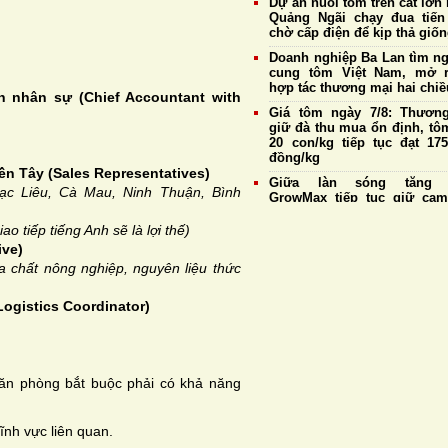
Dự án nuôi tôm trên cát lớn 
Quảng Ngãi chạy đua tiến
chờ cấp điện để kịp thả giố
Doanh nghiệp Ba Lan tìm n
cung tôm Việt Nam, mở 
hợp tác thương mại hai chiề
h nhân sự (Chief Accountant with
Giá tôm ngày 7/8: Thương
giữ đà thu mua ổn định, tô
20 con/kg tiếp tục đạt 175
đồng/kg
ền Tây (Sales Representatives)
Giữa làn sóng tăng g
ạc Liêu, Cà Mau, Ninh Thuận, Bình
GrowMax tiếp tục giữ cam
không điều chỉnh giá bán
 tiếp tiếng Anh sẽ là lợi thế)
Cargill tiếp tục sản xuất th
ive)
cá tại nhà máy Biên Hò
 chất nông nghiệp, nguyên liệu thức
Hưng Yên
Đề xuất sửa đổi một số quy 
Logistics Coordinator)
về nuôi trồng thủy sản,
thuận lợi cho xuất khẩu tôm
Giá tôm ngày 6/8: Thương
duy trì thu mua ổn định, tô
20 con/kg giữ giá cao 
 văn phòng bắt buộc phải có khả năng
175.000 đồng/kg
ĩnh vực liên quan.