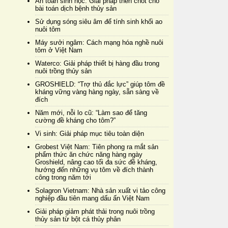
An toàn sinh học: Giải pháp then chốt cho
bài toán dịch bệnh thủy sản
Sử dụng sóng siêu âm để tính sinh khối ao
nuôi tôm
Máy sưởi ngâm: Cách mạng hóa nghề nuôi
tôm ở Việt Nam
Waterco: Giải pháp thiết bị hàng đầu trong
nuôi trồng thủy sản
GROSHIELD: “Trợ thủ đắc lực” giúp tôm đề
kháng vững vàng hàng ngày, sẵn sàng về
đích
Năm mới, nỗi lo cũ: “Làm sao để tăng
cường đề kháng cho tôm?”
Vi sinh: Giải pháp mục tiêu toàn diện
Grobest Việt Nam: Tiên phong ra mắt sản
phẩm thức ăn chức năng hàng ngày
Groshield, nâng cao tối đa sức đề kháng,
hướng đến những vụ tôm về đích thành
công trong năm tới
Solagron Vietnam: Nhà sản xuất vi tảo công
nghiệp đầu tiên mang dấu ấn Việt Nam
Giải pháp giảm phát thải trong nuôi trồng
thủy sản từ bột cá thủy phân