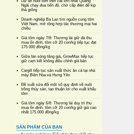
Dự án nuôi tôm trên cát lớn nhất Quảng
Ngãi chạy đua tiến độ, chờ cấp điện để kịp
thả giống
Doanh nghiệp Ba Lan tìm nguồn cung tôm
Việt Nam, mở rộng hợp tác thương mại hai
chiều
Giá tôm ngày 7/8: Thương lái giữ đà thu
mua ổn định, tôm cỡ 20 con/kg tiếp tục đạt
175.000 đồng/kg
Giữa làn sóng tăng giá, GrowMax tiếp tục
giữ cam kết không điều chỉnh giá bán
Cargill tiếp tục sản xuất thức ăn cá tại nhà
máy Biên Hòa và Hưng Yên
Đề xuất sửa đổi một số quy định về nuôi
trồng thủy sản, tạo thuận lợi cho xuất khẩu
tôm
Giá tôm ngày 6/8: Thương lái duy trì thu
mua ổn định, tôm cỡ 20 con/kg giữ giá cao
nhất 175.000 đồng/kg
SẢN PHẨM CỦA BẠN