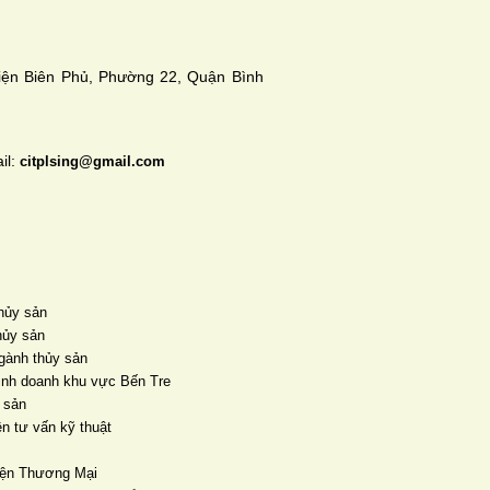
Điện Biên Phủ, Phường 22, Quận Bình
il:
citplsing@gmail.com
hủy sản
hủy sản
ngành thủy sản
inh doanh khu vực Bến Tre
 sản
n tư vấn kỹ thuật
iện Thương Mại