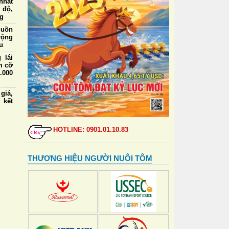
nhất
 độ,
ng
guồn
rộng
u
 lái
m cỡ
.000
iá,
 kết
ức ăn
a và
HOTLINE: 0901.01.10.83
định
 tạo
THƯƠNG HIỆU NGƯỜI NUÔI TÔM
 lái
m cỡ
nhất