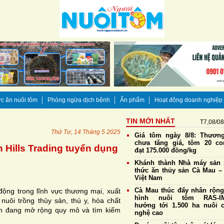
c ăn nuôi tôm
Phòng ngừa dịch bệnh
Ấn phẩm
Hoạt động doanh nghiệp
TIN MỚI NHẤT
T7,08/0
Thứ Tư, 14 Tháng 5 2025
Giá tôm ngày 8/8: Thương
chưa tăng giá, tôm 20 co
 Hills Trading tuyển dụng
đạt 175.000 đồng/kg
Khánh thành Nhà máy sản 
thức ăn thủy sản Cà Mau – 
Việt Nam
Cà Mau thúc đẩy nhân rộn
 động trong lĩnh vực thương mại, xuất
hình nuôi tôm RAS-IM
uôi trồng thủy sản, thú y, hóa chất
hướng tới 1.500 ha nuôi 
ện đang mở rộng quy mô và tìm kiếm
nghệ cao