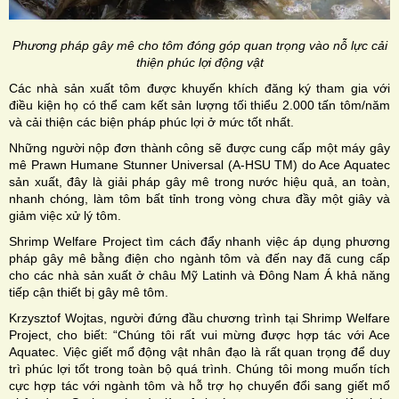
Phương pháp gây mê cho tôm đóng góp quan trọng vào nỗ lực cải
thiện phúc lợi động vật
Các nhà sản xuất tôm được khuyến khích đăng ký tham gia với
điều kiện họ có thể cam kết sản lượng tối thiểu 2.000 tấn tôm/năm
và cải thiện các biện pháp phúc lợi ở mức tốt nhất.
Những người nộp đơn thành công sẽ được cung cấp một máy gây
mê Prawn Humane Stunner Universal (A-HSU TM) do Ace Aquatec
sản xuất, đây là giải pháp gây mê trong nước hiệu quả, an toàn,
nhanh chóng, làm tôm bất tỉnh trong vòng chưa đầy một giây và
giảm việc xử lý tôm.
Shrimp Welfare Project tìm cách đẩy nhanh việc áp dụng phương
pháp gây mê bằng điện cho ngành tôm và đến nay đã cung cấp
cho các nhà sản xuất ở châu Mỹ Latinh và Đông Nam Á khả năng
tiếp cận thiết bị gây mê tôm.
Krzysztof Wojtas, người đứng đầu chương trình tại Shrimp Welfare
Project, cho biết: “Chúng tôi rất vui mừng được hợp tác với Ace
Aquatec. Việc giết mổ động vật nhân đạo là rất quan trọng để duy
trì phúc lợi tốt trong toàn bộ quá trình. Chúng tôi mong muốn tích
cực hợp tác với ngành tôm và hỗ trợ họ chuyển đổi sang giết mổ