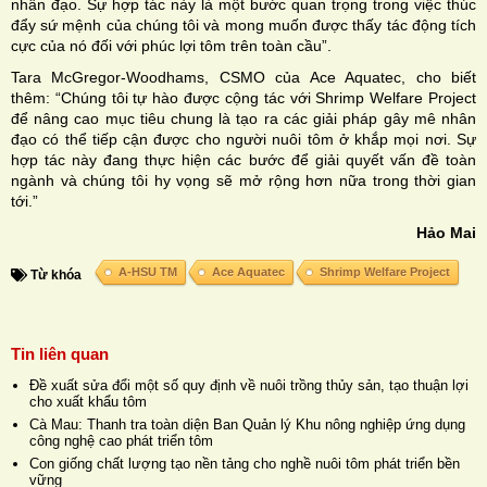
nhân đạo. Sự hợp tác này là một bước quan trọng trong việc thúc
đẩy sứ mệnh của chúng tôi và mong muốn được thấy tác động tích
cực của nó đối với phúc lợi tôm trên toàn cầu”.
Tara McGregor-Woodhams, CSMO của Ace Aquatec, cho biết
thêm: “Chúng tôi tự hào được cộng tác với Shrimp Welfare Project
để nâng cao mục tiêu chung là tạo ra các giải pháp gây mê nhân
đạo có thể tiếp cận được cho người nuôi tôm ở khắp mọi nơi. Sự
hợp tác này đang thực hiện các bước để giải quyết vấn đề toàn
ngành và chúng tôi hy vọng sẽ mở rộng hơn nữa trong thời gian
tới.”
Hảo Mai
A-HSU TM
Ace Aquatec
Shrimp Welfare Project
Từ khóa
Tin liên quan
Đề xuất sửa đổi một số quy định về nuôi trồng thủy sản, tạo thuận lợi
cho xuất khẩu tôm
Cà Mau: Thanh tra toàn diện Ban Quản lý Khu nông nghiệp ứng dụng
công nghệ cao phát triển tôm
Con giống chất lượng tạo nền tảng cho nghề nuôi tôm phát triển bền
vững