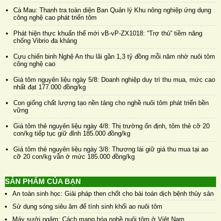
Cà Mau: Thanh tra toàn diện Ban Quản lý Khu nông nghiệp ứng dụng
công nghệ cao phát triển tôm
Phát hiện thực khuẩn thể mới vB-vP-ZX1018: “Trợ thủ” tiềm năng
chống Vibrio đa kháng
Cựu chiến binh Nghệ An thu lãi gần 1,3 tỷ đồng mỗi năm nhờ nuôi tôm
công nghệ cao
Giá tôm nguyên liệu ngày 5/8: Doanh nghiệp duy trì thu mua, mức cao
nhất đạt 177.000 đồng/kg
Con giống chất lượng tạo nền tảng cho nghề nuôi tôm phát triển bền
vững
Giá tôm thẻ nguyên liệu ngày 4/8: Thị trường ổn định, tôm thẻ cỡ 20
con/kg tiếp tục giữ đỉnh 185.000 đồng/kg
Giá tôm thẻ nguyên liệu ngày 3/8: Thương lái giữ giá thu mua tại ao
cỡ 20 con/kg vẫn ở mức 185.000 đồng/kg
SẢN PHẨM CỦA BẠN
An toàn sinh học: Giải pháp then chốt cho bài toán dịch bệnh thủy sản
Sử dụng sóng siêu âm để tính sinh khối ao nuôi tôm
Máy sưởi ngâm: Cách mạng hóa nghề nuôi tôm ở Việt Nam