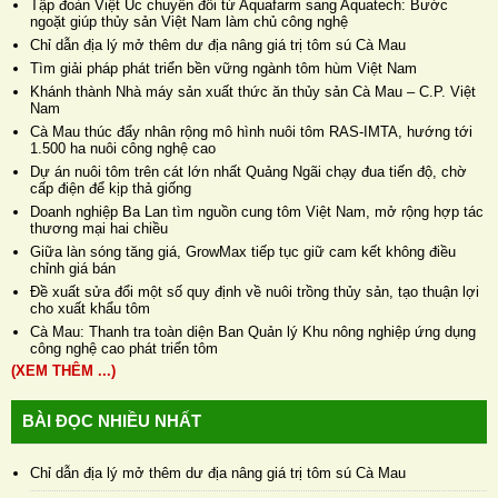
Tập đoàn Việt Úc chuyển đổi từ Aquafarm sang Aquatech: Bước
ngoặt giúp thủy sản Việt Nam làm chủ công nghệ
Chỉ dẫn địa lý mở thêm dư địa nâng giá trị tôm sú Cà Mau
Tìm giải pháp phát triển bền vững ngành tôm hùm Việt Nam
Khánh thành Nhà máy sản xuất thức ăn thủy sản Cà Mau – C.P. Việt
Nam
Cà Mau thúc đẩy nhân rộng mô hình nuôi tôm RAS-IMTA, hướng tới
1.500 ha nuôi công nghệ cao
Dự án nuôi tôm trên cát lớn nhất Quảng Ngãi chạy đua tiến độ, chờ
cấp điện để kịp thả giống
Doanh nghiệp Ba Lan tìm nguồn cung tôm Việt Nam, mở rộng hợp tác
thương mại hai chiều
Giữa làn sóng tăng giá, GrowMax tiếp tục giữ cam kết không điều
chỉnh giá bán
Đề xuất sửa đổi một số quy định về nuôi trồng thủy sản, tạo thuận lợi
cho xuất khẩu tôm
Cà Mau: Thanh tra toàn diện Ban Quản lý Khu nông nghiệp ứng dụng
công nghệ cao phát triển tôm
(XEM THÊM ...)
BÀI ĐỌC NHIỀU NHẤT
Chỉ dẫn địa lý mở thêm dư địa nâng giá trị tôm sú Cà Mau