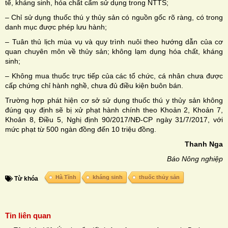
tế, kháng sinh, hóa chất cấm sử dụng trong NTTS;
– Chỉ sử dụng thuốc thú y thủy sản có nguồn gốc rõ ràng, có trong
danh mục được phép lưu hành;
– Tuân thủ lịch mùa vụ và quy trình nuôi theo hướng dẫn của cơ
quan chuyên môn về thủy sản; không lạm dụng hóa chất, kháng
sinh;
– Không mua thuốc trực tiếp của các tổ chức, cá nhân chưa được
cấp chứng chỉ hành nghề, chưa đủ điều kiện buôn bán.
Trường hợp phát hiện cơ sở sử dụng thuốc thú y thủy sản không
đúng quy định sẽ bị xử phạt hành chính theo Khoản 2, Khoản 7,
Khoản 8, Điều 5, Nghị định 90/2017/NĐ-CP ngày 31/7/2017, với
mức phạt từ 500 ngàn đồng đến 10 triệu đồng.
Thanh Nga
Báo Nông nghiệp
Hà Tĩnh
kháng sinh
thuốc thủy sản
Từ khóa
Tin liên quan