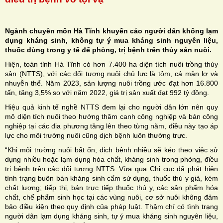
Ngành chuyên môn Hà Tĩnh khuyến cáo người dân không lạm
dụng kháng sinh, không tự ý mua kháng sinh nguyên liệu,
thuốc dùng trong y tế để phòng, trị bệnh trên thủy sản nuôi.
H
Hiện, toàn tỉnh Hà Tĩnh có hơn 7.400 ha diện tích nuôi trồng thủy
sản (NTTS), với các đối tượng nuôi chủ lực là tôm, cá mặn lợ và
N
nhuyễn thể. Năm 2023, sản lượng nuôi trồng ước đạt hơn 16.800
tấn, tăng 3,5% so với năm 2022, giá trị sản xuất đạt 992 tỷ đồng.
Hiệu quả kinh tế nghề NTTS đem lại cho người dân lớn nên quy
mô diện tích nuôi theo hướng thâm canh công nghiệp và bán công
nghiệp tại các địa phương tăng lên theo từng năm, điều này tạo áp
lực cho môi trường nuôi cũng dịch bệnh luôn thường trực.
“Khi môi trường nuôi bất ổn, dịch bệnh nhiều sẽ kéo theo việc sử
dụng nhiều hoặc lạm dụng hóa chất, kháng sinh trong phòng, điều
trị bệnh trên các đối tượng NTTS. Vừa qua Chi cục đã phát hiện
tình trạng buôn bán kháng sinh cấm sử dụng, thuốc thú y giả, kém
chất lượng; tiếp thị, bán trực tiếp thuốc thú y, các sản phẩm hóa
chất, chế phẩm sinh học tại các vùng nuôi, cơ sở nuôi không đảm
bảo điều kiện theo quy định của pháp luật. Thậm chí có tình trạng
người dân lạm dụng kháng sinh, tự ý mua kháng sinh nguyên liệu,