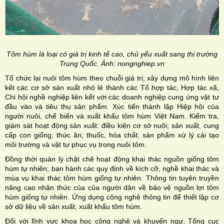
Tôm hùm là loại có giá trị kinh tế cao, chủ yếu xuất sang thị trường
Trung Quốc. Ảnh: nongnghiep.vn
Tổ chức lại nuôi tôm hùm theo chuỗi giá trị; xây dựng mô hình liên
kết các cơ sở sản xuất nhỏ lẻ thành các Tổ hợp tác, Hợp tác xã,
Chi hội nghề nghiệp liên kết với các doanh nghiệp cung ứng vật tư
đầu vào và tiêu thụ sản phẩm. Xúc tiến thành lập Hiệp hội của
người nuôi, chế biến và xuất khẩu tôm hùm Việt Nam. Kiểm tra,
giám sát hoạt động sản xuất: điều kiện cơ sở nuôi; sản xuất, cung
cấp con giống; thức ăn; thuốc, hóa chất; sản phẩm xử lý cải tạo
môi trường và vật tư phục vụ trong nuôi tôm.
Đồng thời quản lý chặt chẽ hoạt động khai thác nguồn giống tôm
hùm tự nhiên; ban hành các quy định về kích cỡ, nghề khai thác và
mùa vụ khai thác tôm hùm giống tự nhiên. Thông tin tuyên truyền
nâng cao nhận thức của của người dân về bảo vệ nguồn lợi tôm
hùm giống tự nhiên. Ứng dụng công nghệ thông tin để thiết lập cơ
sở dữ liệu về sản xuất, xuất khẩu tôm hùm.
Đối với lĩnh vực khoa học công nghệ và khuyến ngư, Tổng cục