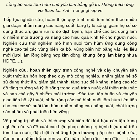
Lồng bè nuôi tôm hùm chủ yếu làm bằng gỗ tre không thích ứng
với thiên tai. Ảnh: nongnghiep.vn
Tiếp tục nghiên cứu, hoàn thiện quy trình nuôi tôm hùm theo nhiều
giai đoạn nhằm nâng cao năng suất, tăng tỷ lệ sống, giảm hệ số sử
dụng thức ăn, giảm rủi ro do dịch bệnh, hạn chế các tác động làm
ô nhiễm môi trường và nâng cao hiệu quả kinh tế cho người nuôi.
Nghiên cứu thử nghiệm mô hình nuôi tôm hùm ứng dụng công
nghệ cao tại các vùng biển xa bờ, vùng biển hở bằng vật liệu liệu
mới (lưới làm lồng bằng hợp kim đồng, khung lồng làm bằng nhựa
HDPE,…).
Nghiên cứu, hoàn thiện quy trình công nghệ và dây chuyền sản
xuất thức ăn hỗn hợp theo quy mô công nghiệp, nhằm giảm hệ số
sử dụng thức ăn, giảm giá thành, tăng sức đề kháng, nâng cao tốc
độ tăng trưởng và tỷ lệ sống trong quá trình nuôi; cải thiện màu sắc
và hạn chế gây ô nhiễm môi trường. Đào tạo, tập huấn và chuyển
giao tiến bộ kỹ thuật, nhân rộng các mô hình nuôi tôm hùm tiên tiến
cho các cơ sở nuôi tôm hùm nhằm nâng cao năng suất, chất lượng
sản phẩm và phát triển bền vững.
Về phòng trị bệnh và thích ứng với biến đổi khí hậu cần tập trung
nghiên cứu và đề xuất các biện pháp phòng trị bệnh hiệu quả trên
tôm hùm nuôi, đặc biệt là những bệnh thường gặp như: bệnh sữa,
đen mang, đốm trắng trên vỏ, đỏ thân, trắng râu, long đầu,… Tăng