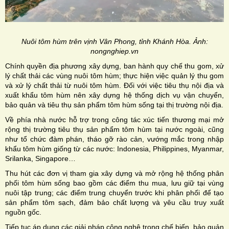
Nuôi tôm hùm trên vịnh Vân Phong, tỉnh Khánh Hòa. Ảnh:
nongnghiep.vn
Chính quyền địa phương xây dựng, ban hành quy chế thu gom, xử
lý chất thải các vùng nuôi tôm hùm; thực hiện việc quản lý thu gom
và xử lý chất thải từ nuôi tôm hùm. Đối với việc tiêu thụ nội địa và
xuất khẩu tôm hùm nên xây dựng hệ thống dịch vụ vận chuyển,
bảo quản và tiêu thụ sản phẩm tôm hùm sống tại thị trường nội địa.
Về phía nhà nước hỗ trợ trong công tác xúc tiến thương mại mở
rộng thị trường tiêu thụ sản phẩm tôm hùm tại nước ngoài, cũng
như tổ chức đàm phán, tháo gỡ rào cản, vướng mắc trong nhập
khẩu tôm hùm giống từ các nước: Indonesia, Philippines, Myanmar,
Srilanka, Singapore…
Thu hút các đơn vị tham gia xây dựng và mở rộng hệ thống phân
phối tôm hùm sống bao gồm các điểm thu mua, lưu giữ tại vùng
nuôi tập trung; các điểm trung chuyển trước khi phân phối để tạo
sản phẩm tôm sạch, đảm bảo chất lượng và yêu cầu truy xuất
nguồn gốc.
Tiếp tục áp dụng các giải pháp công nghệ trong chế biến, bảo quản