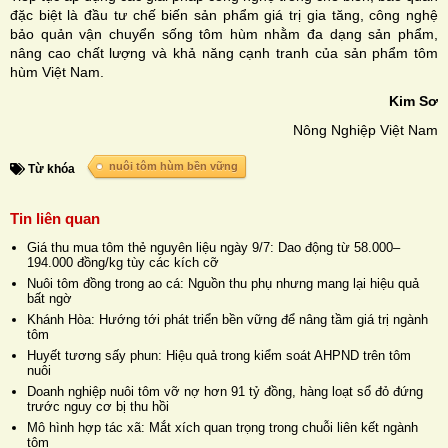
đặc biệt là đầu tư chế biến sản phẩm giá trị gia tăng, công nghệ
bảo quản vận chuyển sống tôm hùm nhằm đa dạng sản phẩm,
nâng cao chất lượng và khả năng cạnh tranh của sản phẩm tôm
hùm Việt Nam.
Kim Sơ
Nông Nghiệp Việt Nam
nuôi tôm hùm bền vững
Từ khóa
Tin liên quan
Giá thu mua tôm thẻ nguyên liệu ngày 9/7: Dao động từ 58.000–
194.000 đồng/kg tùy các kích cỡ
Nuôi tôm đồng trong ao cá: Nguồn thu phụ nhưng mang lại hiệu quả
bất ngờ
Khánh Hòa: Hướng tới phát triển bền vững để nâng tầm giá trị ngành
tôm
Huyết tương sấy phun: Hiệu quả trong kiểm soát AHPND trên tôm
nuôi
Doanh nghiệp nuôi tôm vỡ nợ hơn 91 tỷ đồng, hàng loạt sổ đỏ đứng
trước nguy cơ bị thu hồi
Mô hình hợp tác xã: Mắt xích quan trọng trong chuỗi liên kết ngành
tôm