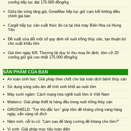
con/kg tiếp tục đạt 175.000 đồng/kg
Giữa làn sóng tăng giá, GrowMax tiếp tục giữ cam kết không điều
chỉnh giá bán
Cargill tiếp tục sản xuất thức ăn cá tại nhà máy Biên Hòa và Hưng
Yên
Đề xuất sửa đổi một số quy định về nuôi trồng thủy sản, tạo thuận lợi
cho xuất khẩu tôm
Giá tôm ngày 6/8: Thương lái duy trì thu mua ổn định, tôm cỡ 20
con/kg giữ giá cao nhất 175.000 đồng/kg
SẢN PHẨM CỦA BẠN
An toàn sinh học: Giải pháp then chốt cho bài toán dịch bệnh thủy sản
Sử dụng sóng siêu âm để tính sinh khối ao nuôi tôm
Máy sưởi ngâm: Cách mạng hóa nghề nuôi tôm ở Việt Nam
Waterco: Giải pháp thiết bị hàng đầu trong nuôi trồng thủy sản
GROSHIELD: “Trợ thủ đắc lực” giúp tôm đề kháng vững vàng hàng
ngày, sẵn sàng về đích
Năm mới, nỗi lo cũ: “Làm sao để tăng cường đề kháng cho tôm?”
Vi sinh: Giải pháp mục tiêu toàn diện