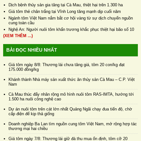
Dịch bệnh thủy sản gia tăng tại Cà Mau, thiệt hại trên 1.300 ha
Giá tôm thẻ chân trắng tại Vĩnh Long tăng mạnh dịp cuối năm
Ngành tôm Việt Nam nắm bắt cơ hội vàng từ sự dịch chuyển nguồn
cung toàn cầu
Nghệ An: Người nuôi tôm khẩn trương khắc phục thiệt hại bão số 10
(XEM THÊM ...)
BÀI ĐỌC NHIỀU NHẤT
Giá tôm ngày 8/8: Thương lái chưa tăng giá, tôm 20 con/kg đạt
175.000 đồng/kg
Khánh thành Nhà máy sản xuất thức ăn thủy sản Cà Mau – C.P. Việt
Nam
Cà Mau thúc đẩy nhân rộng mô hình nuôi tôm RAS-IMTA, hướng tới
1.500 ha nuôi công nghệ cao
Dự án nuôi tôm trên cát lớn nhất Quảng Ngãi chạy đua tiến độ, chờ
cấp điện để kịp thả giống
Doanh nghiệp Ba Lan tìm nguồn cung tôm Việt Nam, mở rộng hợp tác
thương mại hai chiều
Giá tôm ngày 7/8: Thương lái giữ đà thu mua ổn định, tôm cỡ 20