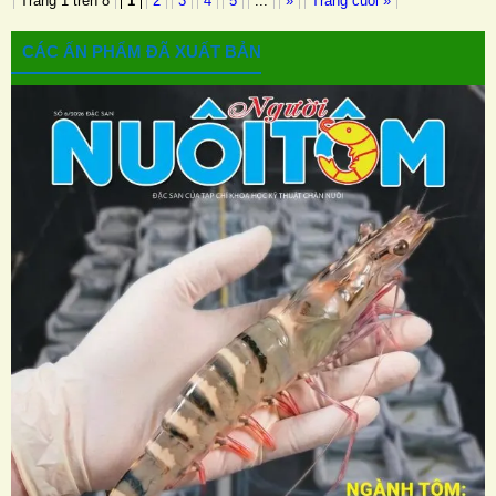
Trang 1 trên 8
1
2
3
4
5
...
»
Trang cuối »
CÁC ẤN PHẨM ĐÃ XUẤT BẢN