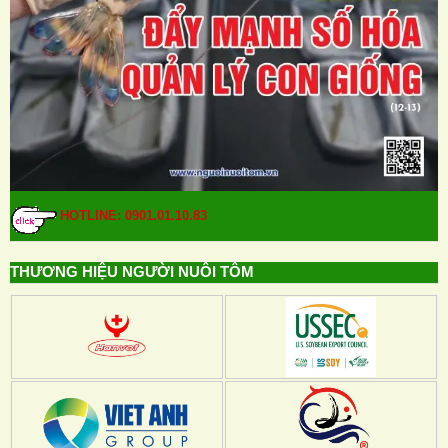
HOTLINE: 0901.01.10.83
THƯƠNG HIỆU NGƯỜI NUÔI TÔM