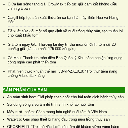
Giữa làn sóng tăng giá, GrowMax tiếp tục giữ cam kết không điều
chỉnh giá bán
Cargill tiếp tục sản xuất thức ăn cá tại nhà máy Biên Hòa và Hưng
Yên
Đề xuất sửa đổi một số quy định về nuôi trồng thủy sản, tạo thuận lợi
cho xuất khẩu tôm
Giá tôm ngày 6/8: Thương lái duy trì thu mua ổn định, tôm cỡ 20
con/kg giữ giá cao nhất 175.000 đồng/kg
Cà Mau: Thanh tra toàn diện Ban Quản lý Khu nông nghiệp ứng dụng
công nghệ cao phát triển tôm
Phát hiện thực khuẩn thể mới vB-vP-ZX1018: “Trợ thủ” tiềm năng
chống Vibrio đa kháng
SẢN PHẨM CỦA BẠN
An toàn sinh học: Giải pháp then chốt cho bài toán dịch bệnh thủy sản
Sử dụng sóng siêu âm để tính sinh khối ao nuôi tôm
Máy sưởi ngâm: Cách mạng hóa nghề nuôi tôm ở Việt Nam
Waterco: Giải pháp thiết bị hàng đầu trong nuôi trồng thủy sản
GROSHIELD: “Trợ thủ đắc lực” giúp tôm đề kháng vững vàng hàng