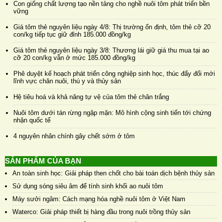
Con giống chất lượng tạo nền tảng cho nghề nuôi tôm phát triển bền
vững
Giá tôm thẻ nguyên liệu ngày 4/8: Thị trường ổn định, tôm thẻ cỡ 20
con/kg tiếp tục giữ đỉnh 185.000 đồng/kg
Giá tôm thẻ nguyên liệu ngày 3/8: Thương lái giữ giá thu mua tại ao
cỡ 20 con/kg vẫn ở mức 185.000 đồng/kg
Phê duyệt kế hoạch phát triển công nghiệp sinh học, thúc đẩy đổi mới
lĩnh vực chăn nuôi, thú y và thủy sản
Hệ tiêu hoá và khả năng tự vệ của tôm thẻ chân trắng
Nuôi tôm dưới tán rừng ngập mặn: Mô hình cộng sinh tiến tới chứng
nhận quốc tế
4 nguyên nhân chính gây chết sớm ở tôm
SẢN PHẨM CỦA BẠN
An toàn sinh học: Giải pháp then chốt cho bài toán dịch bệnh thủy sản
Sử dụng sóng siêu âm để tính sinh khối ao nuôi tôm
Máy sưởi ngâm: Cách mạng hóa nghề nuôi tôm ở Việt Nam
Waterco: Giải pháp thiết bị hàng đầu trong nuôi trồng thủy sản