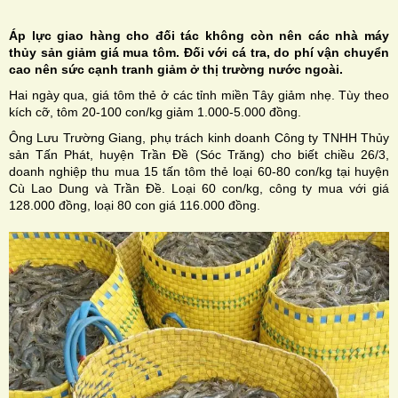
Áp lực giao hàng cho đối tác không còn nên các nhà máy
thủy sản giảm giá mua tôm. Đối với cá tra, do phí vận chuyển
cao nên sức cạnh tranh giảm ở thị trường nước ngoài.
Hai ngày qua, giá tôm thẻ ở các tỉnh miền Tây giảm nhẹ. Tùy theo
H
kích cỡ, tôm 20-100 con/kg giảm 1.000-5.000 đồng.
Ông Lưu Trường Giang, phụ trách kinh doanh Công ty TNHH Thủy
N
sản Tấn Phát, huyện Trần Đề (Sóc Trăng) cho biết chiều 26/3,
doanh nghiệp thu mua 15 tấn tôm thẻ loại 60-80 con/kg tại huyện
Cù Lao Dung và Trần Đề. Loại 60 con/kg, công ty mua với giá
128.000 đồng, loại 80 con giá 116.000 đồng.