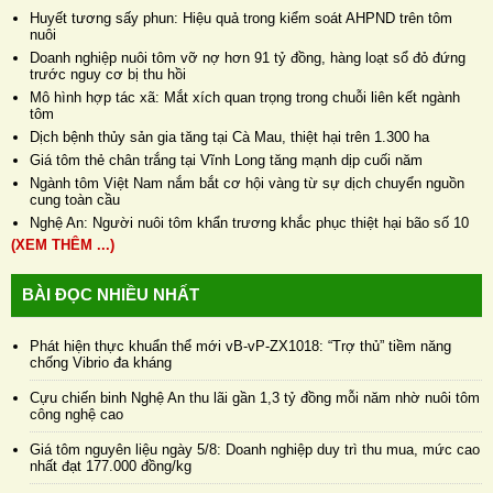
Huyết tương sấy phun: Hiệu quả trong kiểm soát AHPND trên tôm
nuôi
Doanh nghiệp nuôi tôm vỡ nợ hơn 91 tỷ đồng, hàng loạt sổ đỏ đứng
trước nguy cơ bị thu hồi
Mô hình hợp tác xã: Mắt xích quan trọng trong chuỗi liên kết ngành
tôm
Dịch bệnh thủy sản gia tăng tại Cà Mau, thiệt hại trên 1.300 ha
Giá tôm thẻ chân trắng tại Vĩnh Long tăng mạnh dịp cuối năm
Ngành tôm Việt Nam nắm bắt cơ hội vàng từ sự dịch chuyển nguồn
cung toàn cầu
Nghệ An: Người nuôi tôm khẩn trương khắc phục thiệt hại bão số 10
(XEM THÊM ...)
BÀI ĐỌC NHIỀU NHẤT
Phát hiện thực khuẩn thể mới vB-vP-ZX1018: “Trợ thủ” tiềm năng
chống Vibrio đa kháng
Cựu chiến binh Nghệ An thu lãi gần 1,3 tỷ đồng mỗi năm nhờ nuôi tôm
công nghệ cao
Giá tôm nguyên liệu ngày 5/8: Doanh nghiệp duy trì thu mua, mức cao
nhất đạt 177.000 đồng/kg