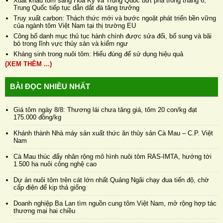
Xuất khẩu tôm sang Hoa Kỳ và Trung Quốc bứt phá trong tháng 6,
Trung Quốc tiếp tục dẫn dắt đà tăng trưởng
Truy xuất carbon: Thách thức mới và bước ngoặt phát triển bền vững
của ngành tôm Việt Nam tại thị trường EU
Công bố danh mục thủ tục hành chính được sửa đổi, bổ sung và bãi
bỏ trong lĩnh vực thủy sản và kiểm ngư
Kháng sinh trong nuôi tôm: Hiểu đúng để sử dụng hiệu quả
(XEM THÊM ...)
BÀI ĐỌC NHIỀU NHẤT
Giá tôm ngày 8/8: Thương lái chưa tăng giá, tôm 20 con/kg đạt
175.000 đồng/kg
Khánh thành Nhà máy sản xuất thức ăn thủy sản Cà Mau – C.P. Việt
Nam
Cà Mau thúc đẩy nhân rộng mô hình nuôi tôm RAS-IMTA, hướng tới
1.500 ha nuôi công nghệ cao
Dự án nuôi tôm trên cát lớn nhất Quảng Ngãi chạy đua tiến độ, chờ
cấp điện để kịp thả giống
Doanh nghiệp Ba Lan tìm nguồn cung tôm Việt Nam, mở rộng hợp tác
thương mại hai chiều