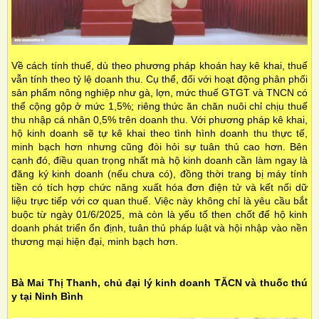
Về cách tính thuế, dù theo phương pháp khoán hay kê khai, thuế
vẫn tính theo tỷ lệ doanh thu. Cụ thể, đối với hoạt động phân phối
sản phẩm nông nghiệp như gà, lợn, mức thuế GTGT và TNCN có
thể cộng gộp ở mức 1,5%; riêng thức ăn chăn nuôi chỉ chịu thuế
thu nhập cá nhân 0,5% trên doanh thu. Với phương pháp kê khai,
hộ kinh doanh sẽ tự kê khai theo tình hình doanh thu thực tế,
minh bạch hơn nhưng cũng đòi hỏi sự tuân thủ cao hơn. Bên
cạnh đó, điều quan trọng nhất mà hộ kinh doanh cần làm ngay là
đăng ký kinh doanh (nếu chưa có), đồng thời trang bị máy tính
tiền có tích hợp chức năng xuất hóa đơn điện tử và kết nối dữ
liệu trực tiếp với cơ quan thuế. Việc này không chỉ là yêu cầu bắt
buộc từ ngày 01/6/2025, mà còn là yếu tố then chốt để hộ kinh
doanh phát triển ổn định, tuân thủ pháp luật và hội nhập vào nền
thương mại hiện đại, minh bạch hơn.
Bà Mai Thị Thanh, chủ đại lý kinh doanh TĂCN và thuốc thú
y tại Ninh Bình