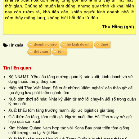
khai và xuất hóa đơn riêng từng gói nhỏ lẻ như vậy thì rất mất
thời gian. Chúng tôi muốn làm đúng, nhưng quy trình kê khai hiện
nay còn rườm rà, khó tiếp cận, khiến người kinh doanh nhỏ lẻ
cảm thấy mông lung, không biết bắt đầu từ đâu.
Thu Hằng (ghi)
doanh nghiệp
hộ kinh doanh
thuế
Từ khóa
thủy sản
tôm
Tin liên quan
Bộ NN&MT: Yêu cầu tăng cường quản lý sản xuất, kinh doanh và sử
dụng thuốc thú y, thủy sản
Hiệp hội Tôm Việt Nam: Đề xuất những “điểm nghẽn” cần tháo gỡ để
tạo động lực phát triển ngành tôm
Nuôi tôm thời số hóa: Nhật ký điện tử mở lối chuyển đổi số trong quản
lý ao nuôi
Xuất khẩu tôm tăng trưởng mạnh, áp lực logistics gia tăng
Giá thức ăn tăng, tôm mất giá: Người nuôi tôm Hà Tĩnh xoay xở giữ
hiệu quả sản xuất
Kim Hoàng Quảng Nam hợp tác với Kona Bay phát triển tôm giống
chất lượng cao tại Việt Nam