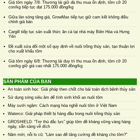
Giá tôm ngày 7/8: Thương lái giữ đà thu mua ổn định, tôm cỡ 20
con/kg tiếp tục đạt 175.000 đồng/kg
Giữa làn sóng tăng giá, GrowMax tiếp tục giữ cam kết không điều
chỉnh giá bán
Cargill tiếp tục sản xuất thức ăn cá tại nhà máy Biên Hòa và Hưng
Yên
Đề xuất sửa đổi một số quy định về nuôi trồng thủy sản, tạo thuận lợi
cho xuất khẩu tôm
Giá tôm ngày 6/8: Thương lái duy trì thu mua ổn định, tôm cỡ 20
con/kg giữ giá cao nhất 175.000 đồng/kg
SẢN PHẨM CỦA BẠN
An toàn sinh học: Giải pháp then chốt cho bài toán dịch bệnh thủy sản
Sử dụng sóng siêu âm để tính sinh khối ao nuôi tôm
Máy sưởi ngâm: Cách mạng hóa nghề nuôi tôm ở Việt Nam
Waterco: Giải pháp thiết bị hàng đầu trong nuôi trồng thủy sản
GROSHIELD: “Trợ thủ đắc lực” giúp tôm đề kháng vững vàng hàng
ngày, sẵn sàng về đích
Năm mới, nỗi lo cũ: “Làm sao để tăng cường đề kháng cho tôm?”