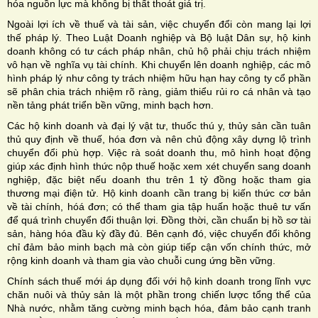
hóa nguồn lực mà không bị thất thoát giá trị.
Ngoài lợi ích về thuế và tài sản, việc chuyển đổi còn mang lại lợi
thế pháp lý. Theo Luật Doanh nghiệp và Bộ luật Dân sự, hộ kinh
doanh không có tư cách pháp nhân, chủ hộ phải chịu trách nhiệm
vô hạn về nghĩa vụ tài chính. Khi chuyển lên doanh nghiệp, các mô
hình pháp lý như công ty trách nhiệm hữu hạn hay công ty cổ phần
sẽ phân chia trách nhiệm rõ ràng, giảm thiểu rủi ro cá nhân và tạo
nền tảng phát triển bền vững, minh bạch hơn.
Các hộ kinh doanh và đại lý vật tư, thuốc thú y, thủy sản cần tuân
thủ quy định về thuế, hóa đơn và nên chủ động xây dựng lộ trình
chuyển đổi phù hợp. Việc rà soát doanh thu, mô hình hoạt động
giúp xác định hình thức nộp thuế hoặc xem xét chuyển sang doanh
nghiệp, đặc biệt nếu doanh thu trên 1 tỷ đồng hoặc tham gia
thương mại điện tử. Hộ kinh doanh cần trang bị kiến thức cơ bản
về tài chính, hóá đơn; có thể tham gia tập huấn hoặc thuê tư vấn
để quá trình chuyển đổi thuận lợi. Đồng thời, cần chuẩn bị hồ sơ tài
sản, hàng hóa đầu kỳ đầy đủ. Bên cạnh đó, việc chuyển đổi không
chỉ đảm bảo minh bạch mà còn giúp tiếp cận vốn chính thức, mở
rộng kinh doanh và tham gia vào chuỗi cung ứng bền vững.
Chính sách thuế mới áp dụng đối với hộ kinh doanh trong lĩnh vực
chăn nuôi và thủy sản là một phần trong chiến lược tổng thể của
Nhà nước, nhằm tăng cường minh bạch hóa, đảm bảo cạnh tranh