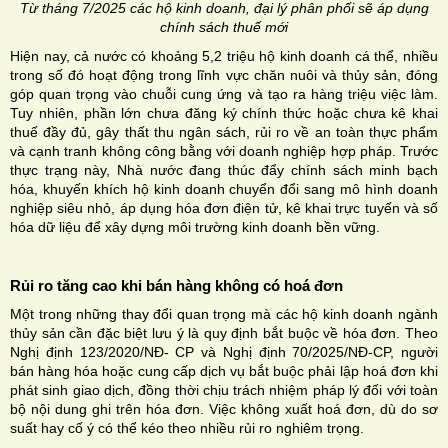
Từ tháng 7/2025 các hộ kinh doanh, đại lý phân phối sẽ áp dụng
chính sách thuế mới
Hiện nay, cả nước có khoảng 5,2 triệu hộ kinh doanh cá thể, nhiều
trong số đó hoạt động trong lĩnh vực chăn nuôi và thủy sản, đóng
góp quan trọng vào chuỗi cung ứng và tạo ra hàng triệu việc làm.
Tuy nhiên, phần lớn chưa đăng ký chính thức hoặc chưa kê khai
thuế đầy đủ, gây thất thu ngân sách, rủi ro về an toàn thực phẩm
và cạnh tranh không công bằng với doanh nghiệp hợp pháp. Trước
thực trạng này, Nhà nước đang thúc đẩy chính sách minh bạch
hóa, khuyến khích hộ kinh doanh chuyển đổi sang mô hình doanh
nghiệp siêu nhỏ, áp dụng hóa đơn điện tử, kê khai trực tuyến và số
hóa dữ liệu để xây dựng môi trường kinh doanh bền vững.
Rủi ro tăng cao khi bán hàng không có hoá đơn
Một trong những thay đổi quan trọng mà các hộ kinh doanh ngành
thủy sản cần đặc biệt lưu ý là quy định bắt buộc về hóa đơn. Theo
Nghị định 123/2020/NĐ- CP và Nghị định 70/2025/NĐ-CP, người
bán hàng hóa hoặc cung cấp dịch vụ bắt buộc phải lập hoá đơn khi
phát sinh giao dịch, đồng thời chịu trách nhiệm pháp lý đối với toàn
bộ nội dung ghi trên hóa đơn. Việc không xuất hoá đơn, dù do sơ
suất hay cố ý có thể kéo theo nhiều rủi ro nghiêm trọng.