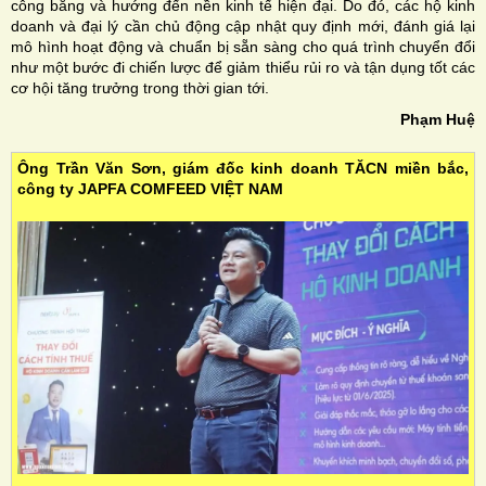
công bằng và hướng đến nền kinh tế hiện đại. Do đó, các hộ kinh
doanh và đại lý cần chủ động cập nhật quy định mới, đánh giá lại
mô hình hoạt động và chuẩn bị sẵn sàng cho quá trình chuyển đổi
như một bước đi chiến lược để giảm thiểu rủi ro và tận dụng tốt các
cơ hội tăng trưởng trong thời gian tới.
Phạm Huệ
Ông Trần Văn Sơn, giám đốc kinh doanh TĂCN miền bắc,
công ty JAPFA COMFEED VIỆT NAM