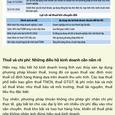
Thuế và chi phí: Những điều hộ kinh doanh cần nắm rõ
Hiện nay, hầu hết hộ kinh doanh trong lĩnh vực thủy sản áp dụng
phương pháp khoán thuế, trong đó cơ quan thuế xác định mức
thuế cổ định hàng tháng dựa trên doanh thu ước tính. Các loại thuế
phổ biến bao gồm thuế TNCN, thuế GTGT, lệ phí môn bài và một
số thuế khác như thuế bảo vệ môi trường, thuế tài nguyên, thuế
tiêu thụ đặc biệt.
Tuy nhiên, phương pháp khoán không cho phép ghi nhận chi phí
thực tế, gây bất lợi cho các đại lý lớn với nhiều chi phí đầu vào như
vận chuyển, thuê kho bãi và hao hụt hàng hóa, khiến số thuế phải
nộp không phản ánh đúng hiệu quả kinh doanh.