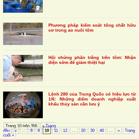
Phương pháp kiểm soát tổng chất hữu
cơ trong ao nuôi tôm
Hội chứng phân trắng trên tôm: Nhận
diện sớm để giảm thiệt hại
Lệnh 280 của Trung Quốc có hiệu lực từ
1/6: Những điểm doanh nghiệp xuất
khẩu thủy sản cần lưu ý
Trang 10 trên 356
« Trang
đầu
«
...
8
9
10
11
12
...
20
30
40
...
»
Trang
cuối »