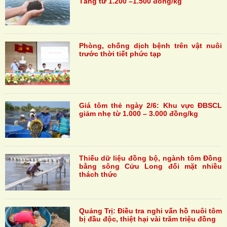
Tăng từ 1.200 –1.500 đồng/kg
Phòng, chống dịch bệnh trên vật nuôi
trước thời tiết phức tạp
Giá tôm thẻ ngày 2/6: Khu vực ĐBSCL
giảm nhẹ từ 1.000 – 3.000 đồng/kg
Thiếu dữ liệu đồng bộ, ngành tôm Đồng
bằng sông Cửu Long đối mặt nhiều
thách thức
Quảng Trị: Điều tra nghi vấn hồ nuôi tôm
bị đầu độc, thiệt hại vài trăm triệu đồng