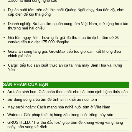
1.500 ha nuôi công nghệ cao
Dự án nuôi tôm trên cát lớn nhất Quảng Ngãi chạy đua tiến độ, chờ
cấp điện để kịp thả giống
Doanh nghiệp Ba Lan tìm nguồn cung tôm Việt Nam, mở rộng hợp tác
thương mại hai chiều
Giá tôm ngày 7/8: Thương lái giữ đà thu mua ổn định, tôm cỡ 20
con/kg tiếp tục đạt 175.000 đồng/kg
Giữa làn sóng tăng giá, GrowMax tiếp tục giữ cam kết không điều
chỉnh giá bán
Cargill tiếp tục sản xuất thức ăn cá tại nhà máy Biên Hòa và Hưng
Yên
SẢN PHẨM CỦA BẠN
An toàn sinh học: Giải pháp then chốt cho bài toán dịch bệnh thủy sản
Sử dụng sóng siêu âm để tính sinh khối ao nuôi tôm
Máy sưởi ngâm: Cách mạng hóa nghề nuôi tôm ở Việt Nam
Waterco: Giải pháp thiết bị hàng đầu trong nuôi trồng thủy sản
GROSHIELD: “Trợ thủ đắc lực” giúp tôm đề kháng vững vàng hàng
ngày, sẵn sàng về đích