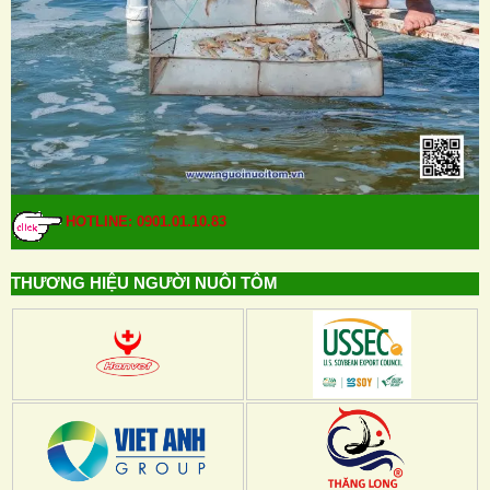
HOTLINE: 0901.01.10.83
THƯƠNG HIỆU NGƯỜI NUÔI TÔM