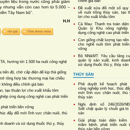
chỉnh giá bán
guyên liệu trong nước cũng phải giảm
ậy nhưng vẫn còn cao hơn từ 5.000 –
Đề xuất sửa đổi một số quy 
 miền Tây Nam bộ”.
về nuôi trồng thủy sản, tạo 
lợi cho xuất khẩu tôm
H.H
Cà Mau: Thanh tra toàn diện
Quản lý Khu nông nghiệp
rớt giá
Tôm được mùa
dụng công nghệ cao phát triển
Con giống chất lượng tạo nền
cho nghề nuôi tôm phát triển
vững
Bộ NN&MT: Yêu cầu tăng c
quản lý sản xuất, kinh doan
TA, hướng tới 1.500 ha nuôi công nghệ
sử dụng thuốc thú y, thủy sản
 tiến độ, chờ cấp điện để kịp thả giống
THỦY SẢN
mở rộng hợp tác thương mại hai chiều
Phê duyệt kế hoạch phát t
 không điều chỉnh giá bán
công nghiệp sinh học, thúc đẩ
ản, tạo thuận lợi cho xuất khẩu tôm
mới lĩnh vực chăn nuôi, thú 
ghiệp ứng dụng công nghệ cao phát triển
thủy sản
Nghị định số 246/2026/NĐ
 phát triển bền vững
Siết chặt quản lý chuỗi giá trị
húc đẩy đổi mới lĩnh vực chăn nuôi, thú
sản
Giải pháp toàn diện kiểm 
h doanh và sử dụng thuốc thú y, thủy
mầm bệnh, phát triển nuôi t
thủy sản bền vững