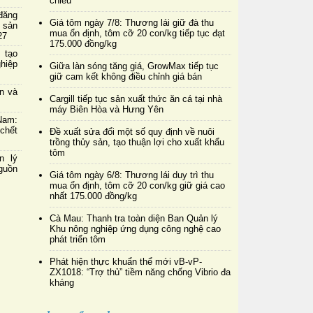
chiều
đăng
Giá tôm ngày 7/8: Thương lái giữ đà thu
 sản
mua ổn định, tôm cỡ 20 con/kg tiếp tục đạt
27
175.000 đồng/kg
 tạo
hiệp
Giữa làn sóng tăng giá, GrowMax tiếp tục
giữ cam kết không điều chỉnh giá bán
in và
Cargill tiếp tục sản xuất thức ăn cá tại nhà
máy Biên Hòa và Hưng Yên
Nam:
chết
Đề xuất sửa đổi một số quy định về nuôi
trồng thủy sản, tạo thuận lợi cho xuất khẩu
tôm
n lý
nguồn
Giá tôm ngày 6/8: Thương lái duy trì thu
mua ổn định, tôm cỡ 20 con/kg giữ giá cao
nhất 175.000 đồng/kg
Cà Mau: Thanh tra toàn diện Ban Quản lý
Khu nông nghiệp ứng dụng công nghệ cao
phát triển tôm
Phát hiện thực khuẩn thể mới vB-vP-
ZX1018: “Trợ thủ” tiềm năng chống Vibrio đa
kháng