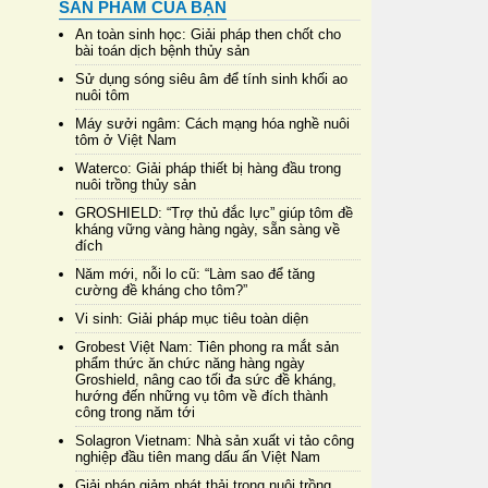
SẢN PHẨM CỦA BẠN
An toàn sinh học: Giải pháp then chốt cho
bài toán dịch bệnh thủy sản
Sử dụng sóng siêu âm để tính sinh khối ao
nuôi tôm
Máy sưởi ngâm: Cách mạng hóa nghề nuôi
tôm ở Việt Nam
Waterco: Giải pháp thiết bị hàng đầu trong
nuôi trồng thủy sản
GROSHIELD: “Trợ thủ đắc lực” giúp tôm đề
kháng vững vàng hàng ngày, sẵn sàng về
đích
Năm mới, nỗi lo cũ: “Làm sao để tăng
cường đề kháng cho tôm?”
Vi sinh: Giải pháp mục tiêu toàn diện
Grobest Việt Nam: Tiên phong ra mắt sản
phẩm thức ăn chức năng hàng ngày
Groshield, nâng cao tối đa sức đề kháng,
hướng đến những vụ tôm về đích thành
công trong năm tới
Solagron Vietnam: Nhà sản xuất vi tảo công
nghiệp đầu tiên mang dấu ấn Việt Nam
Giải pháp giảm phát thải trong nuôi trồng