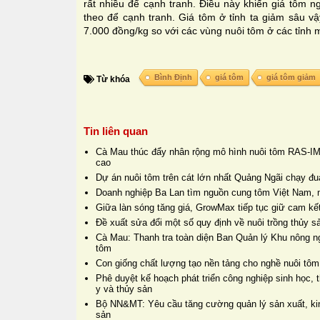
rất nhiều để cạnh tranh. Điều này khiến giá tôm n
theo để cạnh tranh. Giá tôm ở tỉnh ta giảm sâu v
7.000 đồng/kg so với các vùng nuôi tôm ở các tỉnh
Bình Định
giá tôm
giá tôm giảm
Từ khóa
Tin liên quan
Cà Mau thúc đẩy nhân rộng mô hình nuôi tôm RAS-IM
cao
Dự án nuôi tôm trên cát lớn nhất Quảng Ngãi chạy đua
Doanh nghiệp Ba Lan tìm nguồn cung tôm Việt Nam, 
Giữa làn sóng tăng giá, GrowMax tiếp tục giữ cam kết
Đề xuất sửa đổi một số quy định về nuôi trồng thủy s
Cà Mau: Thanh tra toàn diện Ban Quản lý Khu nông n
tôm
Con giống chất lượng tạo nền tảng cho nghề nuôi tôm
Phê duyệt kế hoạch phát triển công nghiệp sinh học, t
y và thủy sản
Bộ NN&MT: Yêu cầu tăng cường quản lý sản xuất, kin
sản