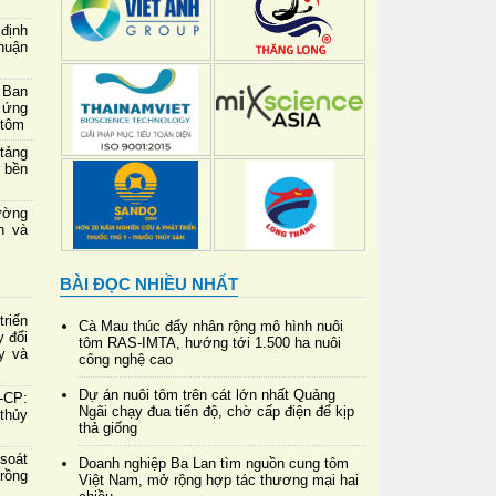
định
thuận
 Ban
 ứng
 tôm
 tảng
 bền
ường
h và
BÀI ĐỌC NHIỀU NHẤT
riển
Cà Mau thúc đẩy nhân rộng mô hình nuôi
y đổi
tôm RAS-IMTA, hướng tới 1.500 ha nuôi
y và
công nghệ cao
Dự án nuôi tôm trên cát lớn nhất Quảng
-CP:
Ngãi chạy đua tiến độ, chờ cấp điện để kịp
 thủy
thả giống
soát
Doanh nghiệp Ba Lan tìm nguồn cung tôm
rồng
Việt Nam, mở rộng hợp tác thương mại hai