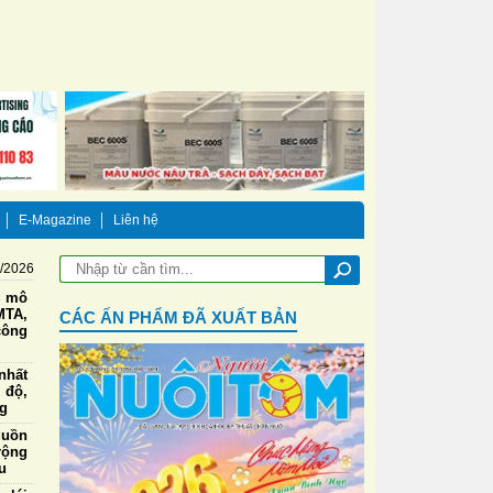
E-Magazine
Liên hệ
8/2026
g mô
TA,
CÁC ẤN PHẨM ĐÃ XUẤT BẢN
công
nhất
 độ,
ng
guồn
rộng
u