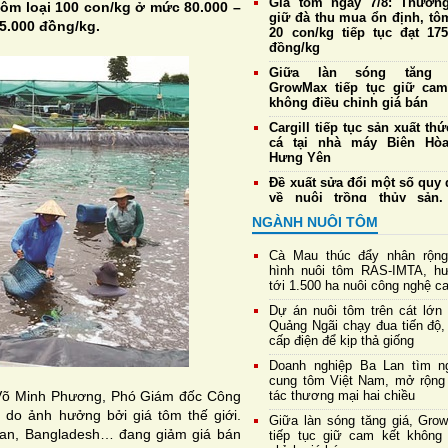
Giá tôm ngày 7/8: Thương
tôm loại 100 con/kg ở mức 80.000 –
giữ đà thu mua ổn định, tô
95.000 đồng/kg.
20 con/kg tiếp tục đạt 175
đồng/kg
Giữa làn sóng tăng g
GrowMax tiếp tục giữ cam
không điều chỉnh giá bán
Cargill tiếp tục sản xuất th
cá tại nhà máy Biên Hò
Hưng Yên
Đề xuất sửa đổi một số quy 
về nuôi trồng thủy sản,
thuận lợi cho xuất khẩu tôm
NGÀNH NUÔI TÔM
Giá tôm ngày 6/8: Thương
duy trì thu mua ổn định, tô
Cà Mau thúc đẩy nhân rộn
20 con/kg giữ giá cao 
hình nuôi tôm RAS-IMTA, h
175.000 đồng/kg
tới 1.500 ha nuôi công nghệ c
Cà Mau: Thanh tra toàn diện
Dự án nuôi tôm trên cát lớn 
Quản lý Khu nông nghiệp
Quảng Ngãi chạy đua tiến độ,
dụng công nghệ cao phát t
cấp điện để kịp thả giống
tôm
Doanh nghiệp Ba Lan tìm n
Phát hiện thực khuẩn thể
cung tôm Việt Nam, mở rộng
vB-vP-ZX1018: “Trợ thủ” 
 Võ Minh Phương, Phó Giám đốc Công
tác thương mại hai chiều
năng chống Vibrio đa kháng
 do ảnh hưởng bởi giá tôm thế giới.
Giữa làn sóng tăng giá, Gro
Lan, Bangladesh… đang giảm giá bán
tiếp tục giữ cam kết không 