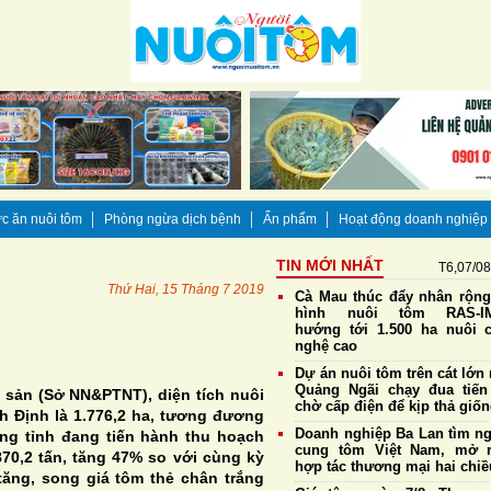
c ăn nuôi tôm
Phòng ngừa dịch bệnh
Ấn phẩm
Hoạt động doanh nghiệp
TIN MỚI NHẤT
T6,07/0
Thứ Hai, 15 Tháng 7 2019
Cà Mau thúc đẩy nhân rộn
hình nuôi tôm RAS-IM
hướng tới 1.500 ha nuôi 
nghệ cao
Dự án nuôi tôm trên cát lớn 
Quảng Ngãi chạy đua tiến
 sản (Sở NN&PTNT), diện tích nuôi
chờ cấp điện để kịp thả giố
h Định là 1.776,2 ha, tương đương
Doanh nghiệp Ba Lan tìm n
ong tỉnh đang tiến hành thu hoạch
cung tôm Việt Nam, mở 
870,2 tấn, tăng 47% so với cùng kỳ
hợp tác thương mại hai chiề
ăng, song giá tôm thẻ chân trắng