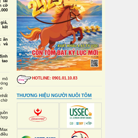
 lái
m cỡ
.000
iá,
 kết
ức ăn
a và
định
 tạo
 lái
m cỡ
HOTLINE: 0901.01.10.83
g mô
nhất
ướng
ao
 Ban
THƯƠNG HIỆU NGƯỜI NUÔI TÔM
nhất
 ứng
 chờ
riển
guồn
 mới
 hợp
tiềm
wMax
điều