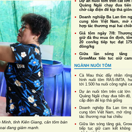
Dự án nuôi tôm trên cát lớn 
Quảng Ngãi chạy đua tiến
chờ cấp điện để kịp thả giố
Doanh nghiệp Ba Lan tìm n
cung tôm Việt Nam, mở 
hợp tác thương mại hai chiề
Giá tôm ngày 7/8: Thương
giữ đà thu mua ổn định, tô
20 con/kg tiếp tục đạt 175
đồng/kg
Giữa làn sóng tăng g
GrowMax tiếp tục giữ cam
không điều chỉnh giá bán
NGÀNH NUÔI TÔM
Cargill tiếp tục sản xuất th
cá tại nhà máy Biên Hò
Cà Mau thúc đẩy nhân rộn
Hưng Yên
hình nuôi tôm RAS-IMTA, h
tới 1.500 ha nuôi công nghệ c
Đề xuất sửa đổi một số quy 
về nuôi trồng thủy sản,
Dự án nuôi tôm trên cát lớn 
thuận lợi cho xuất khẩu tôm
Quảng Ngãi chạy đua tiến độ,
cấp điện để kịp thả giống
Giá tôm ngày 6/8: Thương
duy trì thu mua ổn định, tô
Doanh nghiệp Ba Lan tìm n
20 con/kg giữ giá cao 
cung tôm Việt Nam, mở rộng
175.000 đồng/kg
tác thương mại hai chiều
Minh, tỉnh Kiên Giang, cân tôm bán
Giữa làn sóng tăng giá, Gro
 loại đang giảm mạnh.
tiếp tục giữ cam kết không 