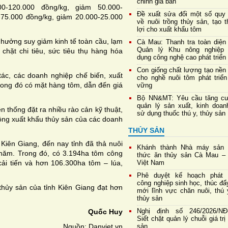
chỉnh giá bán
0-120.000 đồng/kg, giảm 50.000-
Đề xuất sửa đổi một số quy 
-75.000 đồng/kg, giảm 20.000-25.000
về nuôi trồng thủy sản, tạo 
lợi cho xuất khẩu tôm
 hưởng suy giảm kinh tế toàn cầu, lạm
Cà Mau: Thanh tra toàn diện
Quản lý Khu nông nghiệp
chặt chi tiêu, sức tiêu thụ hàng hóa
dụng công nghệ cao phát triển
Con giống chất lượng tạo nền
tác, các doanh nghiệp chế biến, xuất
cho nghề nuôi tôm phát triển
trong đó có mặt hàng tôm, dẫn đến giá
vững
Bộ NN&MT: Yêu cầu tăng c
quản lý sản xuất, kinh doan
n thống đặt ra nhiều rào cản kỹ thuật,
sử dụng thuốc thú y, thủy sản
ộng xuất khẩu thủy sản của các doanh
THỦY SẢN
Kiên Giang, đến nay tỉnh đã thả nuôi
Khánh thành Nhà máy sản 
năm. Trong đó, có 3.194ha tôm công
thức ăn thủy sản Cà Mau – 
ải tiến và hơn 106.300ha tôm – lúa,
Việt Nam
Phê duyệt kế hoạch phát t
công nghiệp sinh học, thúc đẩ
hủy sản của tỉnh Kiên Giang đạt hơn
mới lĩnh vực chăn nuôi, thú 
thủy sản
Nghị định số 246/2026/NĐ
Quốc Huy
Siết chặt quản lý chuỗi giá trị
Nguồn: Danviet.vn
sản