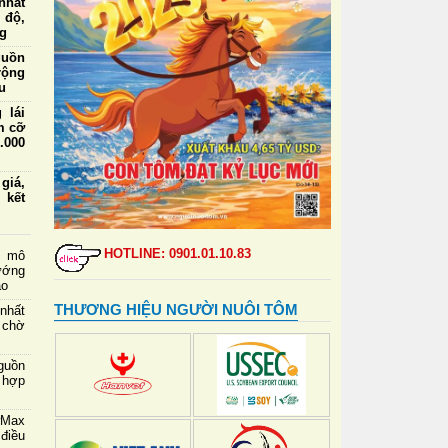
nhất
 độ,
ng
guồn
rộng
u
 lái
m cỡ
.000
iá,
 kết
ức ăn
a và
HOTLINE: 0901.01.10.83
g mô
ướng
ao
định
 tạo
THƯƠNG HIỆU NGƯỜI NUÔI TÔM
nhất
 chờ
 lái
m cỡ
guồn
nhất
 hợp
wMax
điều