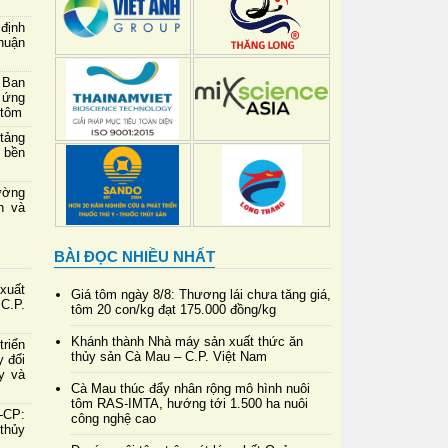
định
thuận
 Ban
 ứng
 tôm
 tảng
 bền
ường
h và
BÀI ĐỌC NHIỀU NHẤT
xuất
Giá tôm ngày 8/8: Thương lái chưa tăng giá,
C.P.
tôm 20 con/kg đạt 175.000 đồng/kg
Khánh thành Nhà máy sản xuất thức ăn
riển
thủy sản Cà Mau – C.P. Việt Nam
y đổi
y và
Cà Mau thúc đẩy nhân rộng mô hình nuôi
tôm RAS-IMTA, hướng tới 1.500 ha nuôi
-CP:
công nghệ cao
 thủy