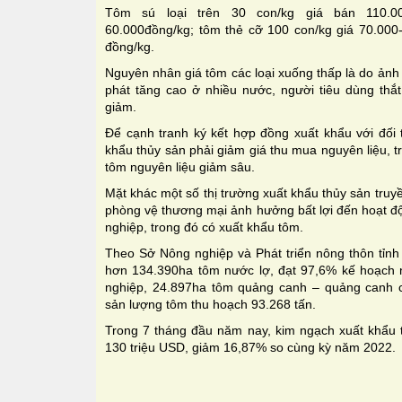
Tôm sú loại trên 30 con/kg giá bán 110.00
60.000đồng/kg; tôm thẻ cỡ 100 con/kg giá 70.000
đồng/kg.
Nguyên nhân giá tôm các loại xuống thấp là do ảnh
phát tăng cao ở nhiều nước, người tiêu dùng thắt 
giảm.
Ðể cạnh tranh ký kết hợp đồng xuất khẩu với đối 
khẩu thủy sản phải giảm giá thu mua nguyên liệu, 
tôm nguyên liệu giảm sâu.
Mặt khác một số thị trường xuất khẩu thủy sản truyề
phòng vệ thương mại ảnh hưởng bất lợi đến hoạt đ
nghiệp, trong đó có xuất khẩu tôm.
Theo Sở Nông nghiệp và Phát triển nông thôn tỉnh 
hơn 134.390ha tôm nước lợ, đạt 97,6% kế hoạch 
nghiệp, 24.897ha tôm quảng canh – quảng canh c
sản lượng tôm thu hoạch 93.268 tấn.
Trong 7 tháng đầu năm nay, kim ngạch xuất khẩu t
130 triệu USD, giảm 16,87% so cùng kỳ năm 2022.