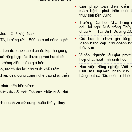
Giải pháp toàn diện kiểm 
mầm bệnh, phát triển nuôi t
thủy sản bền vững
Trường Đại học Nha Trang 
cai Hội nghị Nuôi trồng Thủy
châu Á – Thái Bình Dương 20
Mau – C.P. Việt Nam
Giá bao bì nhựa gia tăng,
TA, hướng tới 1.500 ha nuôi công nghệ
“gánh nặng kép” cho doanh ng
thủy sản
 tiến độ, chờ cấp điện để kịp thả giống
Vi tảo: Nguyên liệu giàu prote
mở rộng hợp tác thương mại hai chiều
hợp chất hoạt tính sinh học
 không điều chỉnh giá bán
Học viện Nông nghiệp Việt 
ản, tạo thuận lợi cho xuất khẩu tôm
Giải mã nguyên nhân gây 
ghiệp ứng dụng công nghệ cao phát triển
hàng loạt cá Nâu nuôi tại Huế
 phát triển bền vững
húc đẩy đổi mới lĩnh vực chăn nuôi, thú
h doanh và sử dụng thuốc thú y, thủy