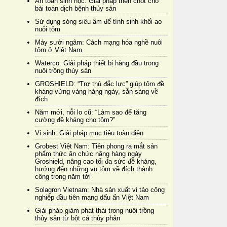
An toàn sinh học: Giải pháp then chốt cho
bài toán dịch bệnh thủy sản
Sử dụng sóng siêu âm để tính sinh khối ao
nuôi tôm
Máy sưởi ngâm: Cách mạng hóa nghề nuôi
tôm ở Việt Nam
Waterco: Giải pháp thiết bị hàng đầu trong
nuôi trồng thủy sản
GROSHIELD: “Trợ thủ đắc lực” giúp tôm đề
kháng vững vàng hàng ngày, sẵn sàng về
đích
Năm mới, nỗi lo cũ: “Làm sao để tăng
cường đề kháng cho tôm?”
Vi sinh: Giải pháp mục tiêu toàn diện
Grobest Việt Nam: Tiên phong ra mắt sản
phẩm thức ăn chức năng hàng ngày
Groshield, nâng cao tối đa sức đề kháng,
hướng đến những vụ tôm về đích thành
công trong năm tới
Solagron Vietnam: Nhà sản xuất vi tảo công
nghiệp đầu tiên mang dấu ấn Việt Nam
Giải pháp giảm phát thải trong nuôi trồng
thủy sản từ bột cá thủy phân