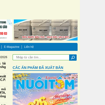
E-Magazine
Liên hệ
8/2026
 lái
n/kg
CÁC ẤN PHẨM ĐÃ XUẤT BẢN
xuất
C.P.
g mô
TA,
công