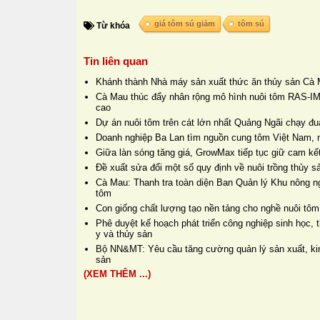
giá tôm sú giảm
tôm sú
Từ khóa
Tin liên quan
Khánh thành Nhà máy sản xuất thức ăn thủy sản Cà 
Cà Mau thúc đẩy nhân rộng mô hình nuôi tôm RAS-IM
cao
Dự án nuôi tôm trên cát lớn nhất Quảng Ngãi chạy đua
Doanh nghiệp Ba Lan tìm nguồn cung tôm Việt Nam, 
Giữa làn sóng tăng giá, GrowMax tiếp tục giữ cam kết
Đề xuất sửa đổi một số quy định về nuôi trồng thủy s
Cà Mau: Thanh tra toàn diện Ban Quản lý Khu nông n
tôm
Con giống chất lượng tạo nền tảng cho nghề nuôi tôm
Phê duyệt kế hoạch phát triển công nghiệp sinh học, t
y và thủy sản
Bộ NN&MT: Yêu cầu tăng cường quản lý sản xuất, kin
sản
(XEM THÊM ...)