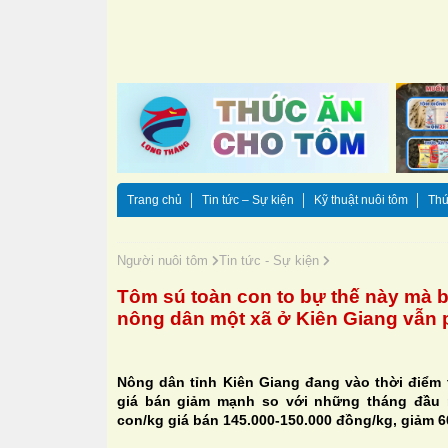
Trang chủ
Tin tức – Sự kiện
Kỹ thuật nuôi tôm
Thứ
Người nuôi tôm
Tin tức - Sự kiện
Tôm sú toàn con to bự thế này mà b
nông dân một xã ở Kiên Giang vẫn 
Nông dân tỉnh Kiên Giang đang vào thời điểm
giá bán giảm mạnh so với những tháng đầu 
con/kg giá bán 145.000-150.000 đồng/kg, giảm 