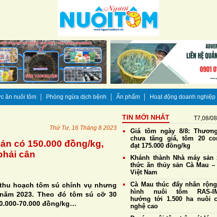
c ăn nuôi tôm
Phòng ngừa dịch bệnh
Ấn phẩm
Hoạt động doanh nghiệp
TIN MỚI NHẤT
T7,08/0
Thứ Tư, 16 Tháng 8 2023
Giá tôm ngày 8/8: Thương
chưa tăng giá, tôm 20 co
án có 150.000 đồng/kg,
đạt 175.000 đồng/kg
phải cân
Khánh thành Nhà máy sản 
thức ăn thủy sản Cà Mau – 
Việt Nam
Cà Mau thúc đẩy nhân rộn
 thu hoạch tôm sú chính vụ nhưng
hình nuôi tôm RAS-IM
năm 2023. Theo đó tôm sú cỡ 30
hướng tới 1.500 ha nuôi 
60.000-70.000 đồng/kg…
nghệ cao