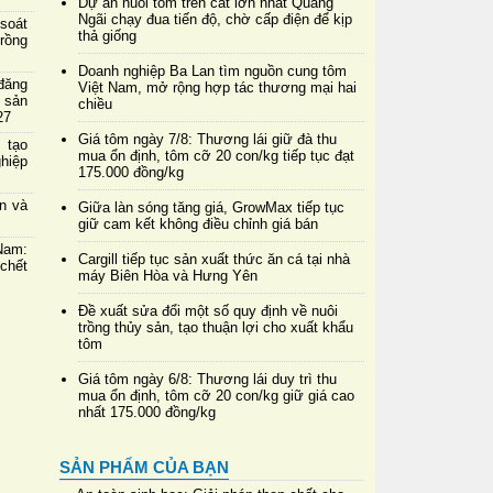
Dự án nuôi tôm trên cát lớn nhất Quảng
Ngãi chạy đua tiến độ, chờ cấp điện để kịp
soát
thả giống
rồng
Doanh nghiệp Ba Lan tìm nguồn cung tôm
đăng
Việt Nam, mở rộng hợp tác thương mại hai
 sản
chiều
27
Giá tôm ngày 7/8: Thương lái giữ đà thu
 tạo
mua ổn định, tôm cỡ 20 con/kg tiếp tục đạt
hiệp
175.000 đồng/kg
in và
Giữa làn sóng tăng giá, GrowMax tiếp tục
giữ cam kết không điều chỉnh giá bán
Nam:
Cargill tiếp tục sản xuất thức ăn cá tại nhà
chết
máy Biên Hòa và Hưng Yên
Đề xuất sửa đổi một số quy định về nuôi
trồng thủy sản, tạo thuận lợi cho xuất khẩu
tôm
Giá tôm ngày 6/8: Thương lái duy trì thu
mua ổn định, tôm cỡ 20 con/kg giữ giá cao
nhất 175.000 đồng/kg
SẢN PHẨM CỦA BẠN