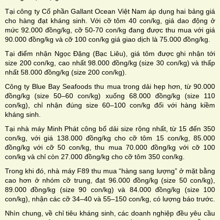
Tại công ty Cổ phần Gallant Ocean Việt Nam áp dụng hai bảng giá
cho hàng đạt kháng sinh. Với cỡ tôm 40 con/kg, giá dao động ở
mức 92.000 đồng/kg, cỡ 50-70 con/kg đang được thu mua với giá
90.000 đồng/kg và cỡ 100 con/kg giá giao dịch là 75.000 đồng/kg.
Tại điểm nhận Ngọc Đặng (Bạc Liêu), giá tôm được ghi nhận tới
size 200 con/kg, cao nhất 98.000 đồng/kg (size 30 con/kg) và thấp
nhất 58.000 đồng/kg (size 200 con/kg).
Công ty Blue Bay Seafoods thu mua trong dải hẹp hơn, từ 90.000
đồng/kg (size 50–60 con/kg) xuống 68.000 đồng/kg (size 110
con/kg), chỉ nhận đúng size 60–100 con/kg đối với hàng kiềm
kháng sinh.
Tại nhà máy Minh Phát công bố dải size rộng nhất, từ 15 đến 350
con/kg, với giá 138.000 đồng/kg cho cỡ tôm 15 con/kg, 85.000
đồng/kg với cỡ 50 con/kg, thu mua 70.000 đồng/kg với cỡ 100
con/kg và chỉ còn 27.000 đồng/kg cho cỡ tôm 350 con/kg.
Trong khi đó, nhà máy F89 thu mua “hàng sang lượng” ở mặt bằng
cao hơn ở nhóm cỡ trung, đạt 96.000 đồng/kg (size 50 con/kg),
89.000 đồng/kg (size 90 con/kg) và 84.000 đồng/kg (size 100
con/kg), nhận các cỡ 34–40 và 55–150 con/kg, có lượng báo trước.
Nhìn chung, về chỉ tiêu kháng sinh, các doanh nghiệp đều yêu cầu