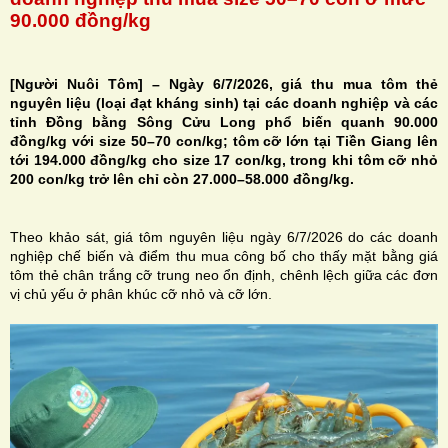
90.000 đồng/kg
[Người Nuôi Tôm] –
Ngày 6/7/2026, giá thu mua tôm thẻ
nguyên liệu (loại đạt kháng sinh) tại các doanh nghiệp và các
H
tỉnh Đồng bằng Sông Cửu Long phổ biến quanh 90.000
đồng/kg với size 50–70 con/kg; tôm cỡ lớn tại Tiền Giang lên
N
tới 194.000 đồng/kg cho size 17 con/kg, trong khi tôm cỡ nhỏ
200 con/kg trở lên chỉ còn 27.000–58.000 đồng/kg.
Theo khảo sát, giá tôm nguyên liệu ngày 6/7/2026 do các doanh
nghiệp chế biến và điểm thu mua công bố cho thấy mặt bằng giá
tôm thẻ chân trắng cỡ trung neo ổn định, chênh lệch giữa các đơn
vị chủ yếu ở phân khúc cỡ nhỏ và cỡ lớn.