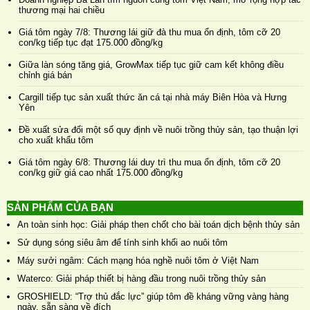
thương mại hai chiều
Giá tôm ngày 7/8: Thương lái giữ đà thu mua ổn định, tôm cỡ 20
con/kg tiếp tục đạt 175.000 đồng/kg
Giữa làn sóng tăng giá, GrowMax tiếp tục giữ cam kết không điều
chỉnh giá bán
Cargill tiếp tục sản xuất thức ăn cá tại nhà máy Biên Hòa và Hưng
Yên
Đề xuất sửa đổi một số quy định về nuôi trồng thủy sản, tạo thuận lợi
cho xuất khẩu tôm
Giá tôm ngày 6/8: Thương lái duy trì thu mua ổn định, tôm cỡ 20
con/kg giữ giá cao nhất 175.000 đồng/kg
SẢN PHẨM CỦA BẠN
An toàn sinh học: Giải pháp then chốt cho bài toán dịch bệnh thủy sản
Sử dụng sóng siêu âm để tính sinh khối ao nuôi tôm
Máy sưởi ngâm: Cách mạng hóa nghề nuôi tôm ở Việt Nam
Waterco: Giải pháp thiết bị hàng đầu trong nuôi trồng thủy sản
GROSHIELD: “Trợ thủ đắc lực” giúp tôm đề kháng vững vàng hàng
ngày, sẵn sàng về đích