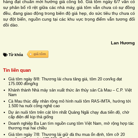
hàng đạt chuẩn mới hưởng giá công bố. Giá tôm ngày 6/7 vẫn có
sự phân bố rõ rệt giữa các nhà máy, giá tôm vẫn chưa có sự đồng
đều, đang giao động trong biên độ giá hẹp, do sức tiêu thụ chưa có
sự đột biến, nguồn cung tại các khu vực trọng điểm vẫn tương đối
dồi dào.
Lan Hương
giá tôm
Từ khóa
Tin liên quan
Giá tôm ngày 8/8: Thương lái chưa tăng giá, tôm 20 con/kg đạt
175.000 đồng/kg
Khánh thành Nhà máy sản xuất thức ăn thủy sản Cà Mau – C.P. Việt
Nam
Cà Mau thúc đẩy nhân rộng mô hình nuôi tôm RAS-IMTA, hướng tới
1.500 ha nuôi công nghệ cao
Dự án nuôi tôm trên cát lớn nhất Quảng Ngãi chạy đua tiến độ, chờ
cấp điện để kịp thả giống
Doanh nghiệp Ba Lan tìm nguồn cung tôm Việt Nam, mở rộng hợp tác
thương mại hai chiều
Giá tôm ngày 7/8: Thương lái giữ đà thu mua ổn định, tôm cỡ 20