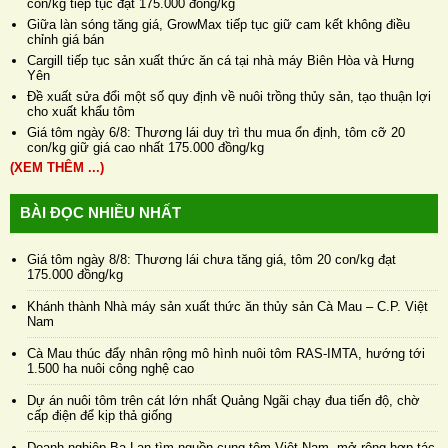
con/kg tiếp tục đạt 175.000 đồng/kg
Giữa làn sóng tăng giá, GrowMax tiếp tục giữ cam kết không điều
chỉnh giá bán
Cargill tiếp tục sản xuất thức ăn cá tại nhà máy Biên Hòa và Hưng
Yên
Đề xuất sửa đổi một số quy định về nuôi trồng thủy sản, tạo thuận lợi
cho xuất khẩu tôm
Giá tôm ngày 6/8: Thương lái duy trì thu mua ổn định, tôm cỡ 20
con/kg giữ giá cao nhất 175.000 đồng/kg
(XEM THÊM ...)
BÀI ĐỌC NHIỀU NHẤT
Giá tôm ngày 8/8: Thương lái chưa tăng giá, tôm 20 con/kg đạt
175.000 đồng/kg
Khánh thành Nhà máy sản xuất thức ăn thủy sản Cà Mau – C.P. Việt
Nam
Cà Mau thúc đẩy nhân rộng mô hình nuôi tôm RAS-IMTA, hướng tới
1.500 ha nuôi công nghệ cao
Dự án nuôi tôm trên cát lớn nhất Quảng Ngãi chạy đua tiến độ, chờ
cấp điện để kịp thả giống
Doanh nghiệp Ba Lan tìm nguồn cung tôm Việt Nam, mở rộng hợp tác